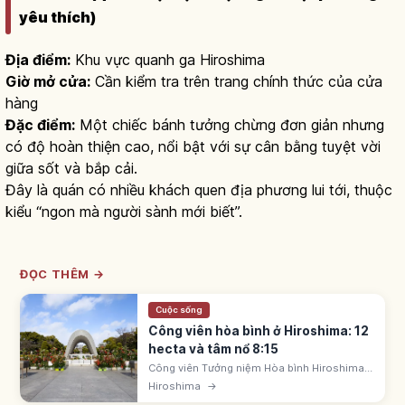
yêu thích)
Địa điểm:
Khu vực quanh ga Hiroshima
Giờ mở cửa:
Cần kiểm tra trên trang chính thức của cửa
hàng
Đặc điểm:
Một chiếc bánh tưởng chừng đơn giản nhưng
có độ hoàn thiện cao, nổi bật với sự cân bằng tuyệt vời
giữa sốt và bắp cải.
Đây là quán có nhiều khách quen địa phương lui tới, thuộc
kiểu “ngon mà người sành mới biết”.
ĐỌC THÊM →
Cuộc sống
Công viên hòa bình ở Hiroshima: 12
hecta và tâm nổ 8:15
Công viên Tưởng niệm Hòa bình Hiroshima
rộng 12 hecta gần tâm nổ ngày 6/8/1945 lúc
Hiroshima
→
8:15. Có Vòm Bom nguyên tử (UNESCO