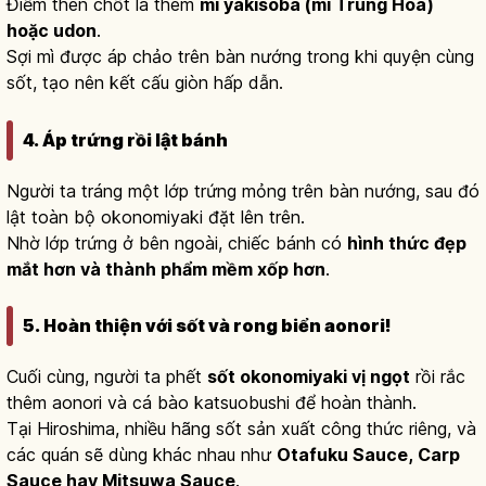
Điểm then chốt là thêm
mì yakisoba (mì Trung Hoa)
hoặc udon
.
Sợi mì được áp chảo trên bàn nướng trong khi quyện cùng
sốt, tạo nên kết cấu giòn hấp dẫn.
4. Áp trứng rồi lật bánh
Người ta tráng một lớp trứng mỏng trên bàn nướng, sau đó
lật toàn bộ okonomiyaki đặt lên trên.
Nhờ lớp trứng ở bên ngoài, chiếc bánh có
hình thức đẹp
mắt hơn và thành phẩm mềm xốp hơn
.
5. Hoàn thiện với sốt và rong biển aonori!
Cuối cùng, người ta phết
sốt okonomiyaki vị ngọt
rồi rắc
thêm aonori và cá bào katsuobushi để hoàn thành.
Tại Hiroshima, nhiều hãng sốt sản xuất công thức riêng, và
các quán sẽ dùng khác nhau như
Otafuku Sauce, Carp
Sauce hay Mitsuwa Sauce
.