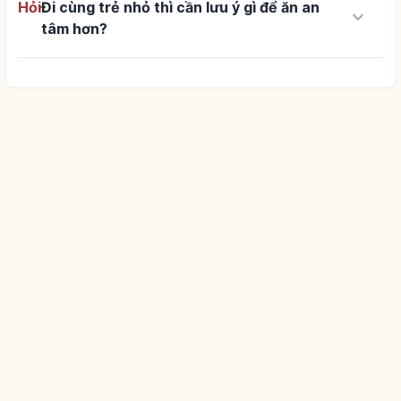
Hỏi
Đi cùng trẻ nhỏ thì cần lưu ý gì để ăn an
keyboard_arrow_down
tâm hơn?