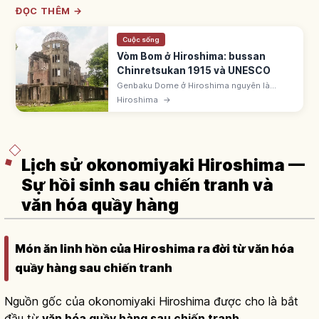
ĐỌC THÊM →
Cuộc sống
Vòm Bom ở Hiroshima: bussan
Chinretsukan 1915 và UNESCO
Genbaku Dome ở Hiroshima nguyên là
Bussan Chinretsukan xây 1915 do kiến trúc
Hiroshima
→
sư Séc Jan Letzel. Cách tâm nổ 160m. Tàn
tích vụ ném bom 6/8/1945. UNESCO 1996.
Lịch sử okonomiyaki Hiroshima —
Sự hồi sinh sau chiến tranh và
văn hóa quầy hàng
Món ăn linh hồn của Hiroshima ra đời từ văn hóa
quầy hàng sau chiến tranh
Nguồn gốc của okonomiyaki Hiroshima được cho là bắt
đầu từ
văn hóa quầy hàng sau chiến tranh
.