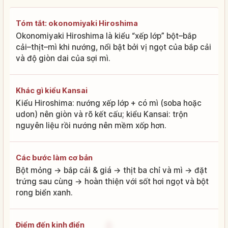
Tóm tắt: okonomiyaki Hiroshima
Okonomiyaki Hiroshima là kiểu “xếp lớp” bột–bắp
cải–thịt–mì khi nướng, nổi bật bởi vị ngọt của bắp cải
và độ giòn dai của sợi mì.
Khác gì kiểu Kansai
Kiểu Hiroshima: nướng xếp lớp + có mì (soba hoặc
udon) nên giòn và rõ kết cấu; kiểu Kansai: trộn
nguyên liệu rồi nướng nên mềm xốp hơn.
Các bước làm cơ bản
Bột mỏng → bắp cải & giá → thịt ba chỉ và mì → đặt
trứng sau cùng → hoàn thiện với sốt hơi ngọt và bột
rong biển xanh.
Điểm đến kinh điển