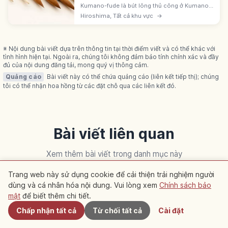
Kumano-fude là bút lông thủ công ở Kumano,
Hiroshima, lịch sử 180 năm và sản phẩm thủ
Hiroshima, Tất cả khu vực
→
công truyền thống quốc gia 1975. Có shohitsu,
gahitsu, bút trang điểm.
※ Nội dung bài viết dựa trên thông tin tại thời điểm viết và có thể khác với
tình hình hiện tại. Ngoài ra, chúng tôi không đảm bảo tính chính xác và đầy
đủ của nội dung đăng tải, mong quý vị thông cảm.
Quảng cáo
Bài viết này có thể chứa quảng cáo (liên kết tiếp thị); chúng
tôi có thể nhận hoa hồng từ các đặt chỗ qua các liên kết đó.
Bài viết liên quan
Xem thêm bài viết trong danh mục này
Trang web này sử dụng cookie để cải thiện trải nghiệm người
dùng và cá nhân hóa nội dung. Vui lòng xem
Chính sách bảo
Gần đây
Kyoto
Kyoto
mật
để biết thêm chi tiết.
Chấp nhận tất cả
Từ chối tất cả
Cài đặt