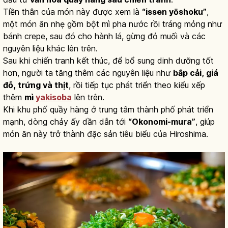
Tiền thân của món này được xem là
“issen yōshoku”
,
một món ăn nhẹ gồm bột mì pha nước rồi tráng mỏng như
bánh crepe, sau đó cho hành lá, gừng đỏ muối và các
nguyên liệu khác lên trên.
Sau khi chiến tranh kết thúc, để bổ sung dinh dưỡng tốt
hơn, người ta tăng thêm các nguyên liệu như
bắp cải, giá
đỗ, trứng và thịt
, rồi tiếp tục phát triển theo kiểu xếp
thêm
mì
yakisoba
lên trên.
Khi khu phố quầy hàng ở trung tâm thành phố phát triển
mạnh, dòng chảy ấy dần dẫn tới
“Okonomi-mura”
, giúp
món ăn này trở thành đặc sản tiêu biểu của Hiroshima.