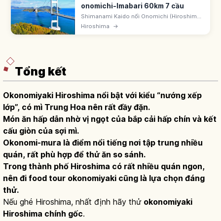
onomichi-Imabari 60km 7 cầu
Shimanami Kaido nối Onomichi (Hiroshima)
- Imabari (Ehime) ~60km, qua 6 đảo trên
Hiroshima
→
biển Seto bằng 7 cầu. 'Nishi Seto
Expressway' 1999. Blue Line đạp xe. CNN
khen.
Tổng kết
Okonomiyaki Hiroshima nổi bật với kiểu “nướng xếp
lớp”, có mì Trung Hoa nên rất đầy đặn.
Món ăn hấp dẫn nhờ vị ngọt của bắp cải hấp chín và kết
cấu giòn của sợi mì.
Okonomi-mura là điểm nổi tiếng nơi tập trung nhiều
quán, rất phù hợp để thử ăn so sánh.
Trong thành phố Hiroshima có rất nhiều quán ngon,
nên đi food tour okonomiyaki cũng là lựa chọn đáng
thử.
Nếu ghé Hiroshima, nhất định hãy thử
okonomiyaki
Hiroshima chính gốc
.