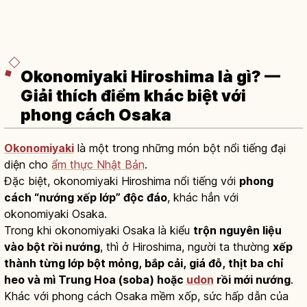
Okonomiyaki Hiroshima là gì? —
Giải thích điểm khác biệt với
phong cách Osaka
Okonomiyaki
là một trong những món bột nổi tiếng đại
diện cho
ẩm thực Nhật Bản
.
Đặc biệt, okonomiyaki Hiroshima nổi tiếng với
phong
cách “nướng xếp lớp” độc đáo
, khác hẳn với
okonomiyaki Osaka.
Trong khi okonomiyaki Osaka là kiểu
trộn nguyên liệu
vào bột rồi nướng
, thì ở Hiroshima, người ta thường
xếp
thành từng lớp bột mỏng, bắp cải, giá đỗ, thịt ba chỉ
heo và mì Trung Hoa (soba) hoặc
udon
rồi mới nướng
.
Khác với phong cách Osaka mềm xốp, sức hấp dẫn của