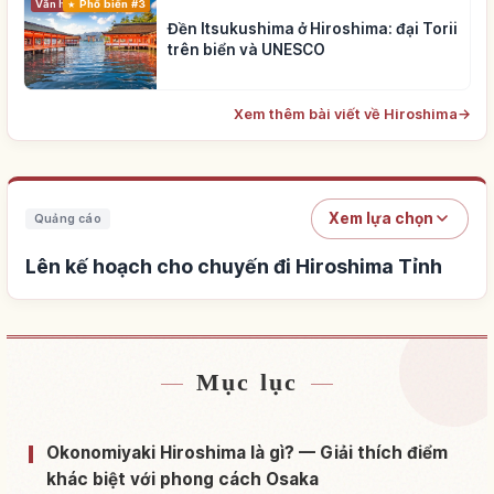
Phổ biến #3
Văn hóa truyền thống
Đền Itsukushima ở Hiroshima: đại Torii
trên biển và UNESCO
Xem thêm bài viết về Hiroshima
→
Xem lựa chọn
Quảng cáo
Lên kế hoạch cho chuyến đi Hiroshima Tỉnh
Mục lục
Tìm chỗ ở gần Hiroshima Tỉnh
↗
Tìm trải nghiệm tại Hiroshima Tỉnh
↗
Okonomiyaki Hiroshima là gì? — Giải thích điểm
khác biệt với phong cách Osaka