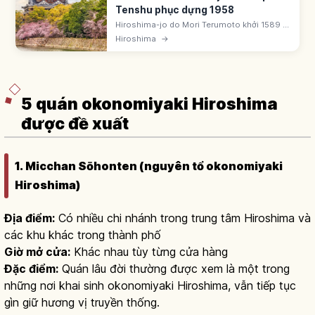
Tenshu phục dựng 1958
Hiroshima-jo do Mori Terumoto khởi 1589 ở
cửa sông Ota. 'Rijo' hay 'lâu đài cá chép' do
Hiroshima
→
màu đen. Thiêu rụi bởi bom nguyên tử 1945.
Tenshu 5 tầng phục dựng 1958.
5 quán okonomiyaki Hiroshima
được đề xuất
1. Micchan Sōhonten (nguyên tổ okonomiyaki
Hiroshima)
Địa điểm:
Có nhiều chi nhánh trong trung tâm Hiroshima và
các khu khác trong thành phố
Giờ mở cửa:
Khác nhau tùy từng cửa hàng
Đặc điểm:
Quán lâu đời thường được xem là một trong
những nơi khai sinh okonomiyaki Hiroshima, vẫn tiếp tục
gìn giữ hương vị truyền thống.