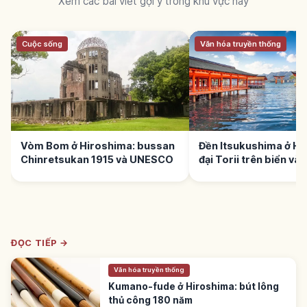
Xem các bài viết gợi ý trong khu vực này
Cuộc sống
Văn hóa truyền thống
Vòm Bom ở Hiroshima: bussan
Đền Itsukushima ở Hi
Chinretsukan 1915 và UNESCO
đại Torii trên biển v
ĐỌC TIẾP →
Văn hóa truyền thống
Kumano-fude ở Hiroshima: bút lông
thủ công 180 năm