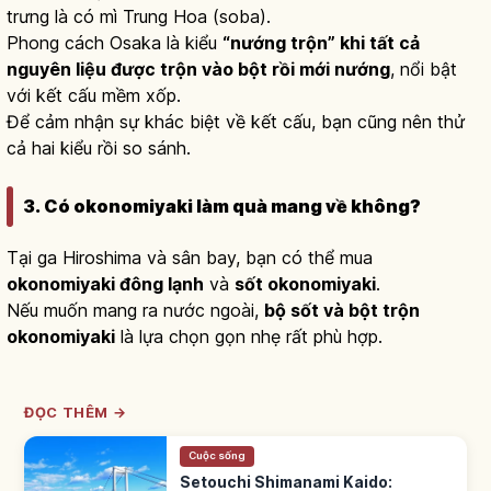
trưng là có mì Trung Hoa (soba).
Phong cách Osaka là kiểu
“nướng trộn” khi tất cả
nguyên liệu được trộn vào bột rồi mới nướng
, nổi bật
với kết cấu mềm xốp.
Để cảm nhận sự khác biệt về kết cấu, bạn cũng nên thử
cả hai kiểu rồi so sánh.
3. Có okonomiyaki làm quà mang về không?
Tại ga Hiroshima và sân bay, bạn có thể mua
okonomiyaki đông lạnh
và
sốt okonomiyaki
.
Nếu muốn mang ra nước ngoài,
bộ sốt và bột trộn
okonomiyaki
là lựa chọn gọn nhẹ rất phù hợp.
ĐỌC THÊM →
Cuộc sống
Setouchi Shimanami Kaido: