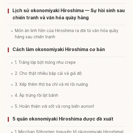
Lịch sử okonomiyaki Hiroshima — Sự hồi sinh sau
chiến tranh và văn hóa quầy hàng
Món ăn linh hồn của Hiroshima ra đời từ văn hóa quầy
hàng sau chiến tranh
Cách làm okonomiyaki Hiroshima cơ bản
1. Tráng lớp bột mỏng như crepe
2. Cho thật nhiều bắp cải và giá đỗ
3. Xếp thêm thịt ba chỉ và mì rồi nướng
4. Áp trứng rồi lật bánh
5. Hoàn thiện với sốt và rong biển aonori!
5 quán okonomiyaki Hiroshima được đề xuất
1. Micchan Sōhonten (nguyên tổ okonomiyaki Hiroshima)