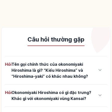
Câu hỏi thường gặp
Hỏi
Tên gọi chính thức của okonomiyaki
keyboard_arrow_down
Hiroshima là gì? “Kiểu Hiroshima” và
“Hiroshima-yaki” có khác nhau không?
Hỏi
Okonomiyaki Hiroshima có gì đặc trưng?
keyboard_arrow_down
Khác gì với okonomiyaki vùng Kansai?