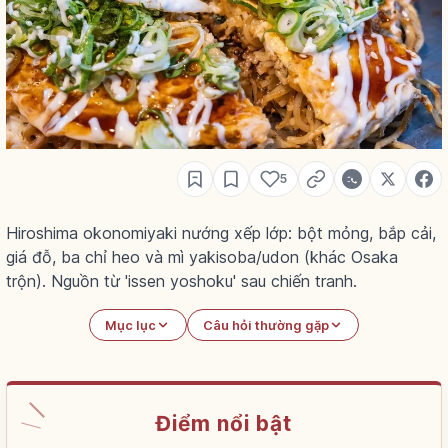
5
Hiroshima okonomiyaki nướng xếp lớp: bột mỏng, bắp cải,
giá đỗ, ba chỉ heo và mì yakisoba/udon (khác Osaka
trộn). Nguồn từ 'issen yoshoku' sau chiến tranh.
Mục lục
Câu hỏi thường gặp
Điểm nổi bật