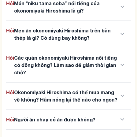
Hỏi
Món “niku tama soba” nổi tiếng của
keyboard_arrow_down
okonomiyaki Hiroshima là gì?
Hỏi
Mẹo ăn okonomiyaki Hiroshima trên bàn
keyboard_arrow_down
thép là gì? Có dùng bay không?
Hỏi
Các quán okonomiyaki Hiroshima nổi tiếng
keyboard_arrow_down
có đông không? Làm sao để giảm thời gian
chờ?
Hỏi
Okonomiyaki Hiroshima có thể mua mang
keyboard_arrow_down
về không? Hâm nóng lại thế nào cho ngon?
keyboard_arrow_down
Hỏi
Người ăn chay có ăn được không?