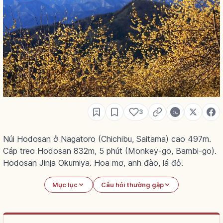
3
Núi Hodosan ở Nagatoro (Chichibu, Saitama) cao 497m.
Cáp treo Hodosan 832m, 5 phút (Monkey-go, Bambi-go).
Hodosan Jinja Okumiya. Hoa mơ, anh đào, lá đỏ.
Mục lục
Câu hỏi thường gặp