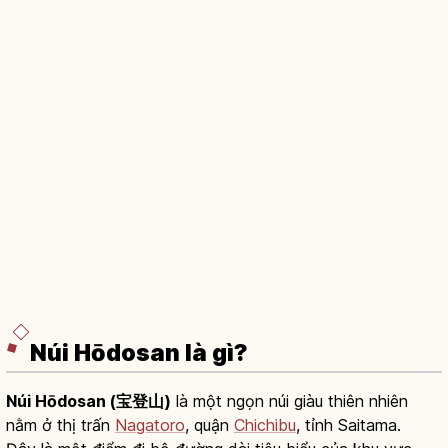
Núi Hōdosan là gì?
Núi Hōdosan (宝登山)
là một ngọn núi giàu thiên nhiên
nằm ở thị trấn
Nagatoro
, quận
Chichibu
, tỉnh Saitama.