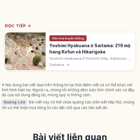
ĐỌC TIẾP →
Văn hóa truyền thống
Yoshimi Hyakuana ở Saitama: 219 mộ
hang Kofun và Hikarigoke
Yoshimi Hyakuana ở Yoshimi (Hiki, Saitama) -
219 mộ hang sa thạch tuf cuối Kofun. Di tích
Saitama
→
lịch sử quốc gia 1923. Nhà máy quân nhu ngầm
WW2. Có Hikarigoke.
※ Nội dung bài viết dựa trên thông tin tại thời điểm viết và có thể khác với
tình hình hiện tại. Ngoài ra, chúng tôi không đảm bảo tính chính xác và đầy
đủ của nội dung đăng tải, mong quý vị thông cảm.
Quảng cáo
Bài viết này có thể chứa quảng cáo (liên kết tiếp thị); chúng
tôi có thể nhận hoa hồng từ các đặt chỗ qua các liên kết đó.
Bài viết liên quan