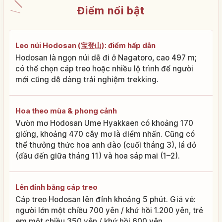
Điểm nổi bật
Leo núi Hodosan (宝登山): điểm hấp dẫn
Hodosan là ngọn núi dễ đi ở Nagatoro, cao 497 m;
có thể chọn cáp treo hoặc nhiều lộ trình để người
mới cũng dễ dàng trải nghiệm trekking.
Hoa theo mùa & phong cảnh
Vườn mơ Hodosan Ume Hyakkaen có khoảng 170
giống, khoảng 470 cây mơ là điểm nhấn. Cũng có
thể thưởng thức hoa anh đào (cuối tháng 3), lá đỏ
(đầu đến giữa tháng 11) và hoa sáp mai (1–2).
Lên đỉnh bằng cáp treo
Cáp treo Hodosan lên đỉnh khoảng 5 phút. Giá vé:
người lớn một chiều 700 yên / khứ hồi 1.200 yên, trẻ
em một chiều 350 yên / khứ hồi 600 yên.