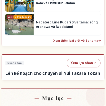
năm và Enmusubi-dama
Phổ biến #3
Văn hóa truyền thống
Nagatoro Line Kudari ở Saitama: sông
Arakawa và Iwadatami
Xem thêm bài viết về Saitama
→
Xem lựa chọn
Quảng cáo
Lên kế hoạch cho chuyến đi Núi Takara Tozan
Mục lục
Tìm chỗ ở gần Núi Takara Tozan
↗