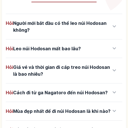
Hỏi
Người mới bắt đầu có thể leo núi Hodosan
keyboard_arrow_down
không?
keyboard_arrow_down
Hỏi
Leo núi Hodosan mất bao lâu?
Hỏi
Giá vé và thời gian đi cáp treo núi Hodosan
keyboard_arrow_down
là bao nhiêu?
keyboard_arrow_down
Hỏi
Cách đi từ ga Nagatoro đến núi Hodosan?
keyboard_arrow_down
Hỏi
Mùa đẹp nhất để đi núi Hodosan là khi nào?