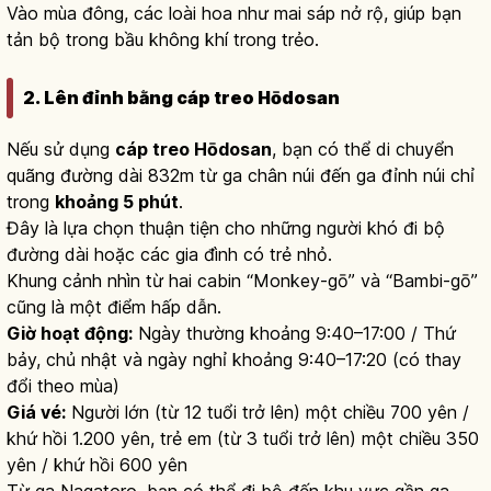
Vào mùa đông, các loài hoa như mai sáp nở rộ, giúp bạn
tản bộ trong bầu không khí trong trẻo.
2. Lên đỉnh bằng cáp treo Hōdosan
Nếu sử dụng
cáp treo Hōdosan
, bạn có thể di chuyển
quãng đường dài 832m từ ga chân núi đến ga đỉnh núi chỉ
trong
khoảng 5 phút
.
Đây là lựa chọn thuận tiện cho những người khó đi bộ
đường dài hoặc các gia đình có trẻ nhỏ.
Khung cảnh nhìn từ hai cabin “Monkey-gō” và “Bambi-gō”
cũng là một điểm hấp dẫn.
Giờ hoạt động:
Ngày thường khoảng 9:40–17:00 / Thứ
bảy, chủ nhật và ngày nghỉ khoảng 9:40–17:20 (có thay
đổi theo mùa)
Giá vé:
Người lớn (từ 12 tuổi trở lên) một chiều 700 yên /
khứ hồi 1.200 yên, trẻ em (từ 3 tuổi trở lên) một chiều 350
yên / khứ hồi 600 yên
Từ ga Nagatoro, bạn có thể đi bộ đến khu vực gần ga