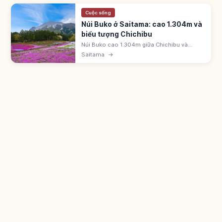
Cuộc sống
Núi Buko ở Saitama: cao 1.304m và
biểu tượng Chichibu
Núi Buko cao 1.304m giữa Chichibu và
Yokoze (Saitama) là biểu tượng Chichibu.
Saitama
→
Sườn bắc vẫn khai thác đá vôi. Trên đỉnh có
đài quan sát và đền Mitake-jinja.