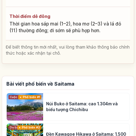
Thời điểm dễ đông
Thời gian hoa sáp mai (1–2), hoa mơ (2–3) và lá đỏ
(11) thường đông; đi sớm sẽ phù hợp hơn.
Để biết thông tin mới nhất, vui lòng tham khảo thông báo chính
thức hoặc xác nhận tại chỗ.
Bài viết phổ biến về Saitama
Cuộc sống
Phổ biến #1
Núi Buko ở Saitama: cao 1.304m và
biểu tượng Chichibu
Du lịch
Phổ biến #2
Đền Kawagoe Hikawa ở Saitama: 1.500