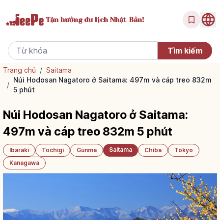
Tận hưởng
du lịch Nhật Bản!
Trang chủ
/
Saitama
Núi Hodosan Nagatoro ở Saitama: 497m và cáp treo 832m
/
5 phút
Núi Hodosan Nagatoro ở Saitama:
497m và cáp treo 832m 5 phút
Saitama
Ibaraki
Tochigi
Gunma
Chiba
Tokyo
Kanagawa