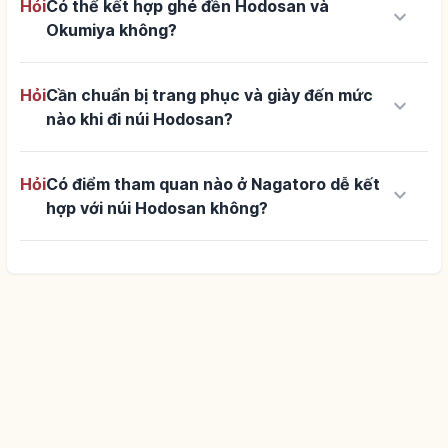
Hỏi
Có thể kết hợp ghé đền Hodosan và
keyboard_arrow_down
Okumiya không?
Hỏi
Cần chuẩn bị trang phục và giày đến mức
keyboard_arrow_down
nào khi đi núi Hodosan?
Hỏi
Có điểm tham quan nào ở Nagatoro dễ kết
keyboard_arrow_down
hợp với núi Hodosan không?