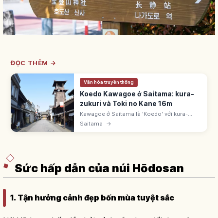
ĐỌC THÊM →
Văn hóa truyền thống
Koedo Kawagoe ở Saitama: kura-
zukuri và Toki no Kane 16m
Kawagoe ở Saitama là 'Koedo' với kura-
zukuri từ Edo-Meiji. Khu bảo tồn 1999. Phố
Saitama
→
Kura-zukuri ~400m. Toki no Kane xây 1627-
34, thế hệ 4 cao ~16m.
Sức hấp dẫn của núi Hōdosan
1. Tận hưởng cảnh đẹp bốn mùa tuyệt sắc