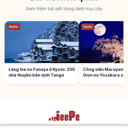
Xem thêm bài viết trong danh mục này
Kyoto
Kyoto
Làng Ine no Funaya ở Kyoto: 230
Công viên Maruyama 
nhà thuyền bên vịnh Tango
Gion no Yozakura cạ