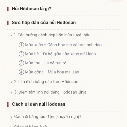
Tìm trải nghiệm tại Núi Takara Tozan
↗
Núi Hōdosan là gì?
Sức hấp dẫn của núi Hōdosan
1. Tận hưởng cảnh đẹp bốn mùa tuyệt sắc
① Mùa xuân – Cảnh hoa mơ và hoa anh đào
② Mùa hè – Đi bộ giữa cây xanh mát lành
③ Mùa thu – Lá đỏ rực rỡ
④ Mùa đông – Mùa hoa mai sáp
2. Lên đỉnh bằng cáp treo Hōdosan
3. Điểm tâm linh nổi tiếng Hōdosan Jinja
Cách đi đến núi Hōdosan
Cách đi bằng tàu điện (khuyến nghị!)
Cách đi bằng ô tô