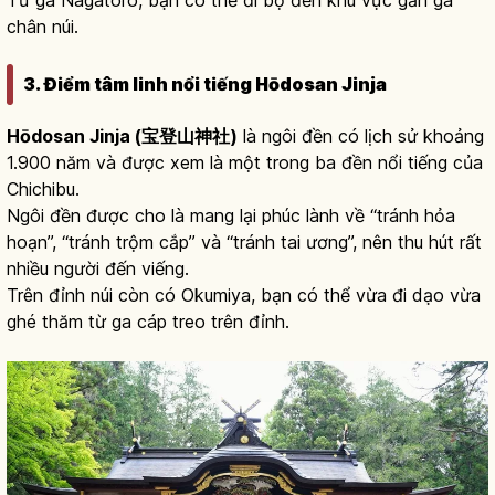
chân núi.
3. Điểm tâm linh nổi tiếng Hōdosan Jinja
Hōdosan Jinja (宝登山神社)
là ngôi đền có lịch sử khoảng
1.900 năm và được xem là một trong ba đền nổi tiếng của
Chichibu.
Ngôi đền được cho là mang lại phúc lành về “tránh hỏa
hoạn”, “tránh trộm cắp” và “tránh tai ương”, nên thu hút rất
nhiều người đến viếng.
Trên đỉnh núi còn có Okumiya, bạn có thể vừa đi dạo vừa
ghé thăm từ ga cáp treo trên đỉnh.