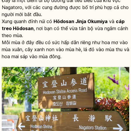
Đây là một điểm đi bộ đường dài tiêu biểu của khu vực
Nagatoro, với các cung đường được bố trí phù hợp cả cho
người mới bắt đầu.
Xung quanh đỉnh núi có
Hōdosan Jinja Okumiya
và
cáp
treo Hōdosan
, nơi bạn có thể vừa tản bộ vừa ngắm cảnh
theo mùa.
Mỗi mùa ở đây đều có sức hấp dẫn riêng như hoa mơ vào
mùa xuân, cây xanh non vào mùa hè, lá đỏ vào mùa thu và
hoa mai sáp vào mùa đông.