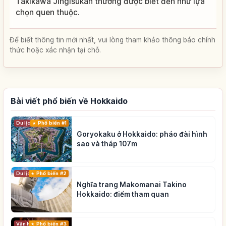
Takikawa Jingisukan thường được biết đến như lựa
chọn quen thuộc.
Để biết thông tin mới nhất, vui lòng tham khảo thông báo chính
thức hoặc xác nhận tại chỗ.
Bài viết phổ biến về Hokkaido
Du lịch
Phổ biến #1
Goryokaku ở Hokkaido: pháo đài hình
sao và tháp 107m
Du lịch
Phổ biến #2
Nghĩa trang Makomanai Takino
Hokkaido: điểm tham quan
Phổ biến #3
Văn hóa truyền thống