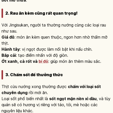
bớt mỡ thừa
.
2. Rau ăn kèm cũng rất quan trọng!
Với Jingisukan, người ta thường nướng cùng các loại rau
như sau.
Giá đỗ
: món ăn kèm quen thuộc, ngon hơn nhờ thấm mỡ
thịt.
Hành tây
: vị ngọt được làm nổi bật khi nấu chín.
Bắp cải
: tạo điểm nhấn với độ giòn.
Ớt xanh, cà rốt và
bí đỏ
: giúp món ăn thêm màu sắc.
3. Chấm sốt để thưởng thức
Thịt cừu nướng xong thường được
chấm với loại sốt
chuyên dụng
rồi mới ăn.
Loại sốt phổ biến nhất là
sốt ngọt mặn nền xì dầu
, và tùy
quán sẽ có hương vị riêng với táo, tỏi, mè hoặc các
nguyên liệu khác.