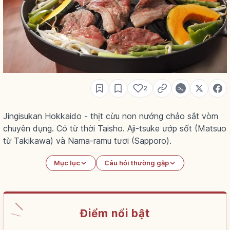
2
Jingisukan Hokkaido - thịt cừu non nướng chảo sắt vòm
chuyên dụng. Có từ thời Taisho. Aji-tsuke ướp sốt (Matsuo
từ Takikawa) và Nama-ramu tươi (Sapporo).
Mục lục
Câu hỏi thường gặp
Điểm nổi bật