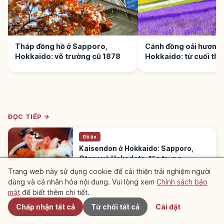
Tháp đồng hồ ở Sapporo,
Cánh đồng oải hương 
Hokkaido: võ trường cũ 1878
Hokkaido: từ cuối thá
đầu tháng 8
ĐỌC TIẾP →
Đồ ăn
Kaisendon ở Hokkaido: Sapporo,
Otaru và Hakodate đặc trưng
Kaisendon Hokkaido nổi tiếng hải sản tươi
Trang web này sử dụng cookie để cải thiện trải nghiệm người
đánh bắt cùng sáng. Mỗi vùng đặc trưng:
Hokkaido
→
dùng và cá nhân hóa nội dung. Vui lòng xem
Chính sách bảo
Gần đây
Sapporo 'cơm ba màu', Otaru 'cơm nhím-cua-
mật
để biết thêm chi tiết.
sò điệp', Hakodate 'cơm mực sống'.
Chấp nhận tất cả
Từ chối tất cả
Cài đặt
※ Nội dung bài viết dựa trên thông tin tại thời điểm viết và có thể khác với
tình hình hiện tại. Ngoài ra, chúng tôi không đảm bảo tính chính xác và đầy