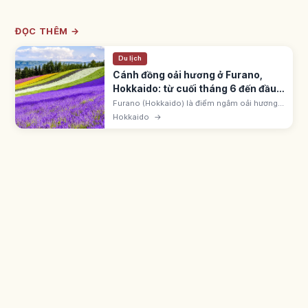
ĐỌC THÊM →
Du lịch
Cánh đồng oải hương ở Furano,
Hokkaido: từ cuối tháng 6 đến đầu
tháng 8
Furano (Hokkaido) là điểm ngắm oải hương
nổi tiếng từ cuối tháng 6 đến đầu tháng 8,
Hokkaido
→
rực rỡ nhất từ giữa đến cuối tháng 7. Farm
Tomita: Irodori no Hatake 7 dải. Nền Tokachi-
dake.