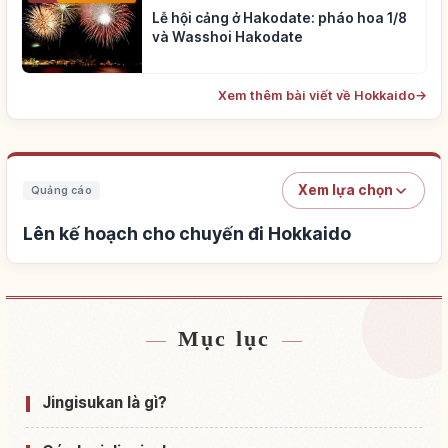
Lễ hội cảng ở Hakodate: pháo hoa 1/8
và Wasshoi Hakodate
Xem thêm bài viết về Hokkaido
→
Xem lựa chọn
Quảng cáo
Lên kế hoạch cho chuyến đi Hokkaido
Mục lục
Tìm chỗ ở gần Hokkaido
↗
Tìm trải nghiệm tại Hokkaido
↗
Jingisukan là gì?