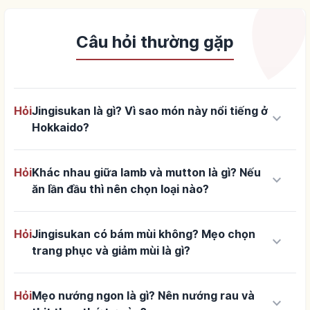
Câu hỏi thường gặp
Hỏi
Jingisukan là gì? Vì sao món này nổi tiếng ở
keyboard_arrow_down
Hokkaido?
Hỏi
Khác nhau giữa lamb và mutton là gì? Nếu
keyboard_arrow_down
ăn lần đầu thì nên chọn loại nào?
Hỏi
Jingisukan có bám mùi không? Mẹo chọn
keyboard_arrow_down
trang phục và giảm mùi là gì?
Hỏi
Mẹo nướng ngon là gì? Nên nướng rau và
keyboard_arrow_down