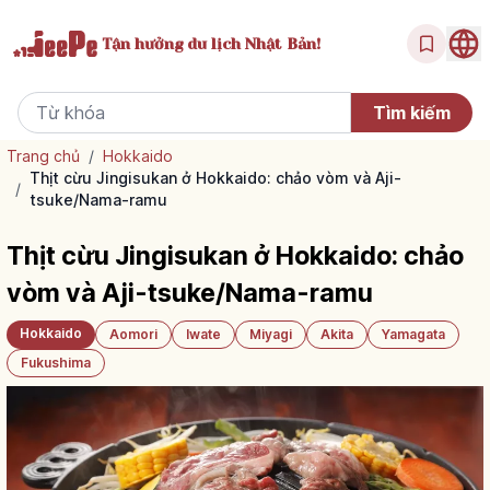
Tận hưởng
du lịch Nhật Bản!
Trang chủ
/
Hokkaido
Thịt cừu Jingisukan ở Hokkaido: chảo vòm và Aji-
/
tsuke/Nama-ramu
Thịt cừu Jingisukan ở Hokkaido: chảo
vòm và Aji-tsuke/Nama-ramu
Hokkaido
Aomori
Iwate
Miyagi
Akita
Yamagata
Fukushima