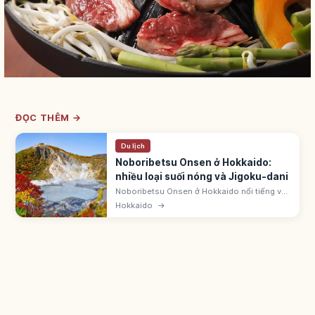
ĐỌC THÊM →
Du lịch
Noboribetsu Onsen ở Hokkaido:
nhiều loại suối nóng và Jigoku-dani
Noboribetsu Onsen ở Hokkaido nổi tiếng với
nhiều loại suối nóng như lưu huỳnh, clorua,
Hokkaido
→
axit và sắt. Jigoku-dani rộng ~450m, ~11ha,
là miệng núi lửa phun hơi nóng.