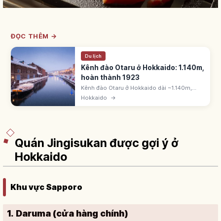
ĐỌC THÊM →
Du lịch
Kênh đào Otaru ở Hokkaido: 1.140m,
hoàn thành 1923
Kênh đào Otaru ở Hokkaido dài ~1.140m,
hoàn thành 1923 bằng cách lấn biển. Có 63
Hokkaido
→
đèn gas thắp sáng buổi tối. Dãy nhà kho đá.
1986 lấp nửa nam xây lối đi dạo.
Quán Jingisukan được gợi ý ở
Hokkaido
Khu vực Sapporo
1. Daruma (cửa hàng chính)