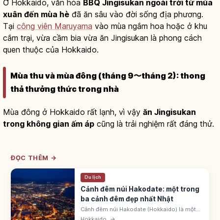
Ở Hokkaido, văn hóa
BBQ Jingisukan ngoài trời từ mùa
xuân đến mùa hè
đã ăn sâu vào đời sống địa phương.
Tại
công viên Maruyama
vào mùa ngắm hoa hoặc ở khu
cắm trại, vừa cầm bia vừa ăn Jingisukan là phong cách
quen thuộc của Hokkaido.
Mùa thu và mùa đông (tháng 9〜tháng 2): thong
thả thưởng thức trong nhà
Mùa đông ở Hokkaido rất lạnh, vì vậy
ăn Jingisukan
trong không gian ấm áp
cũng là trải nghiệm rất đáng thử.
ĐỌC THÊM →
Du lịch
Cảnh đêm núi Hakodate: một trong
ba cảnh đêm đẹp nhất Nhật
Cảnh đêm núi Hakodate (Hokkaido) là một
trong ba cảnh đêm đẹp nhất Nhật Bản, 3 sao
Hokkaido
→