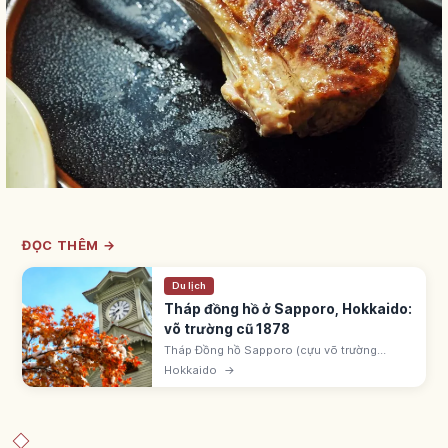
ĐỌC THÊM →
Du lịch
Tháp đồng hồ ở Sapporo, Hokkaido:
võ trường cũ 1878
Tháp Đồng hồ Sapporo (cựu võ trường
Trường Nông nghiệp Sapporo) xây 1878 kiểu
Hokkaido
→
Mỹ balloon frame, tháp đồng hồ thêm 1881.
Tháp cổ nhất Nhật Bản vẫn hoạt động.