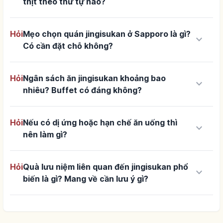
thịt theo thứ tự nào?
Hỏi
Mẹo chọn quán jingisukan ở Sapporo là gì?
keyboard_arrow_down
Có cần đặt chỗ không?
Hỏi
Ngân sách ăn jingisukan khoảng bao
keyboard_arrow_down
nhiêu? Buffet có đáng không?
Hỏi
Nếu có dị ứng hoặc hạn chế ăn uống thì
keyboard_arrow_down
nên làm gì?
Hỏi
Quà lưu niệm liên quan đến jingisukan phổ
keyboard_arrow_down
biến là gì? Mang về cần lưu ý gì?