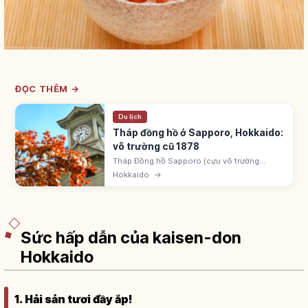
ĐỌC THÊM →
Du lịch
Tháp đồng hồ ở Sapporo, Hokkaido:
võ trường cũ 1878
Tháp Đồng hồ Sapporo (cựu võ trường
Trường Nông nghiệp Sapporo) xây 1878 kiểu
Hokkaido
→
Mỹ balloon frame, tháp đồng hồ thêm 1881.
Tháp cổ nhất Nhật Bản vẫn hoạt động.
Sức hấp dẫn của kaisen-don
Hokkaido
1. Hải sản tươi đầy ắp!