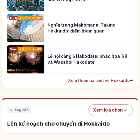
Du lịch
Phổ biến #2
Nghĩa trang Makomanai Takino
Hokkaido: điểm tham quan
Phổ biến #3
Văn hóa truyền thống
Lễ hội cảng ở Hakodate: pháo hoa 1/8
và Wasshoi Hakodate
Xem thêm bài viết về Hokkaido
→
Xem lựa chọn
Quảng cáo
Lên kế hoạch cho chuyến đi Hokkaido