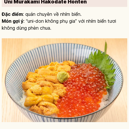
Uni Murakami Hakodate Honten
Đặc điểm
: quán chuyên về nhím biển.
Món gợi ý
: “uni-don không phụ gia” với nhím biển tươi
không dùng phèn chua.