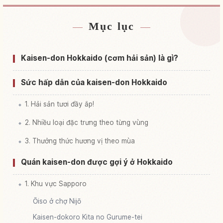
Mục lục
Tìm chỗ ở gần Hokkaido
↗
Tìm trải nghiệm tại Hokkaido
↗
Kaisen-don Hokkaido (cơm hải sản) là gì?
Sức hấp dẫn của kaisen-don Hokkaido
1. Hải sản tươi đầy ắp!
2. Nhiều loại đặc trưng theo từng vùng
3. Thưởng thức hương vị theo mùa
Quán kaisen-don được gợi ý ở Hokkaido
1. Khu vực Sapporo
Ōiso ở chợ Nijō
Kaisen-dokoro Kita no Gurume-tei