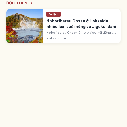
ĐỌC THÊM →
Du lịch
Noboribetsu Onsen ở Hokkaido:
nhiều loại suối nóng và Jigoku-dani
Noboribetsu Onsen ở Hokkaido nổi tiếng với
nhiều loại suối nóng như lưu huỳnh, clorua,
Hokkaido
→
axit và sắt. Jigoku-dani rộng ~450m, ~11ha,
là miệng núi lửa phun hơi nóng.