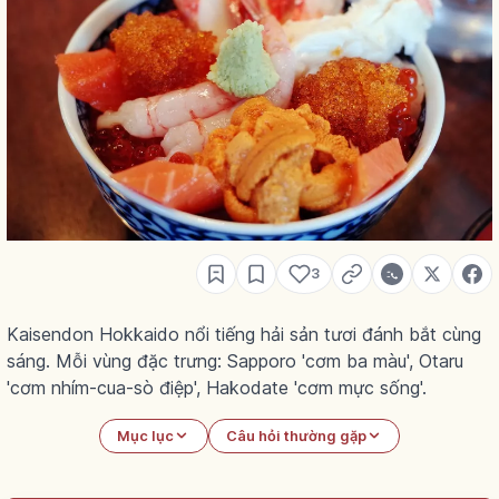
3
Kaisendon Hokkaido nổi tiếng hải sản tươi đánh bắt cùng
sáng. Mỗi vùng đặc trưng: Sapporo 'cơm ba màu', Otaru
'cơm nhím-cua-sò điệp', Hakodate 'cơm mực sống'.
Mục lục
Câu hỏi thường gặp