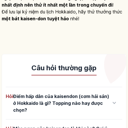
nhất định nên thử ít nhất một lần trong chuyến đi
!
Để lưu lại kỷ niệm du lịch Hokkaido, hãy thử thưởng thức
một bát kaisen-don tuyệt hảo
nhé!
Câu hỏi thường gặp
Hỏi
Điểm hấp dẫn của kaisendon (cơm hải sản)
keyboard_arrow_down
ở Hokkaido là gì? Topping nào hay được
chọn?