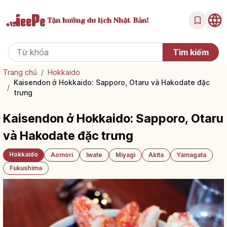
Tận hưởng
du lịch Nhật Bản!
Trang chủ
/
Hokkaido
Kaisendon ở Hokkaido: Sapporo, Otaru và Hakodate đặc
/
trưng
Kaisendon ở Hokkaido: Sapporo, Otaru
và Hakodate đặc trưng
Hokkaido
Aomori
Iwate
Miyagi
Akita
Yamagata
Fukushima