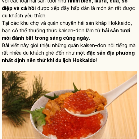
với các loại hải sản tươi như
nhím biển, ikura, cua, sò
điệp và cá hồi
được xếp đầy hấp dẫn là món ăn rất được
du khách yêu thích.
Tại các khu chợ và quán chuyên hải sản khắp Hokkaido,
bạn có thể thưởng thức kaisen-don làm từ
hải sản tươi
mới đánh bắt trong sáng cùng ngày
.
Bài viết này giới thiệu những quán kaisen-don nổi tiếng mà
rất nhiều du khách ghé đến như một
đặc sản địa phương
nhất định nên thử khi du lịch Hokkaido
!