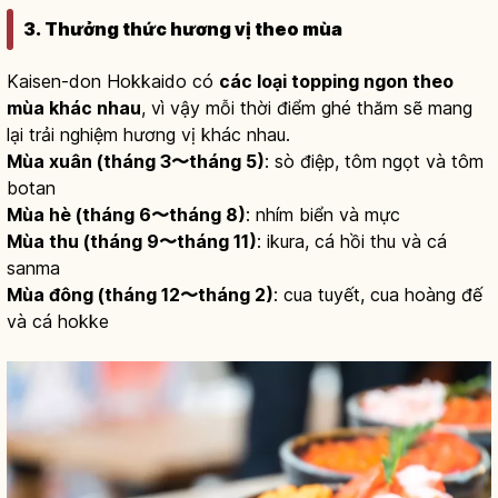
3. Thưởng thức hương vị theo mùa
Kaisen-don Hokkaido có
các loại topping ngon theo
mùa khác nhau
, vì vậy mỗi thời điểm ghé thăm sẽ mang
lại trải nghiệm hương vị khác nhau.
Mùa xuân (tháng 3〜tháng 5)
: sò điệp, tôm ngọt và tôm
botan
Mùa hè (tháng 6〜tháng 8)
: nhím biển và mực
Mùa thu (tháng 9〜tháng 11)
: ikura, cá hồi thu và cá
sanma
Mùa đông (tháng 12〜tháng 2)
: cua tuyết, cua hoàng đế
và cá hokke