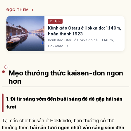
ĐỌC THÊM →
Du lịch
Kênh đào Otaru ở Hokkaido: 1.140m,
hoàn thành 1923
Kênh đào Otaru ở Hokkaido dài ~1.140m,
hoàn thành 1923 bằng cách lấn biển. Có 63
Hokkaido
→
đèn gas thắp sáng buổi tối. Dãy nhà kho đá.
1986 lấp nửa nam xây lối đi dạo.
Mẹo thưởng thức kaisen-don ngon
hơn
1. Đi từ sáng sớm đến buổi sáng để dễ gặp hải sản
tươi
Tại các chợ hải sản ở Hokkaido, bạn thường có thể
thưởng thức
hải sản tươi ngon nhất vào sáng sớm đến