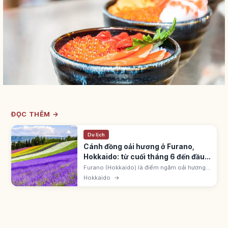
ĐỌC THÊM →
Du lịch
Cánh đồng oải hương ở Furano,
Hokkaido: từ cuối tháng 6 đến đầu
tháng 8
Furano (Hokkaido) là điểm ngắm oải hương
nổi tiếng từ cuối tháng 6 đến đầu tháng 8,
Hokkaido
→
rực rỡ nhất từ giữa đến cuối tháng 7. Farm
Tomita: Irodori no Hatake 7 dải. Nền Tokachi-
dake.