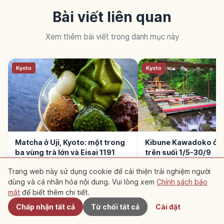
Bài viết liên quan
Xem thêm bài viết trong danh mục này
Kyoto
Kyoto
Matcha ở Uji, Kyoto: một trong
Kibune Kawadoko ở K
ba vùng trà lớn và Eisai 1191
trên suối 1/5-30/9
Trang web này sử dụng cookie để cải thiện trải nghiệm người
dùng và cá nhân hóa nội dung. Vui lòng xem
Chính sách bảo
Gần đây
mật
để biết thêm chi tiết.
Chấp nhận tất cả
Từ chối tất cả
Cài đặt