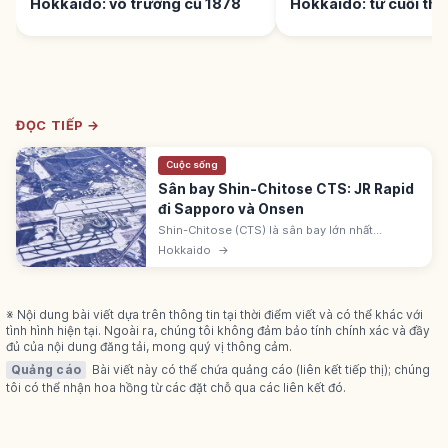
Hokkaido: võ trường cũ 1878
Hokkaido: từ cuối thá
đầu tháng 8
ĐỌC TIẾP →
Cuộc sống
Sân bay Shin-Chitose CTS: JR Rapid
đi Sapporo và Onsen
Shin-Chitose (CTS) là sân bay lớn nhất
Hokkaido. JR Rapid Airport đi Sapporo 33-41
Hokkaido
→
phút, ~1.200 yên. Có Hokkaido Ramen Dojo,
ẩm thực hải sản, onsen và rạp phim.
※ Nội dung bài viết dựa trên thông tin tại thời điểm viết và có thể khác với
tình hình hiện tại. Ngoài ra, chúng tôi không đảm bảo tính chính xác và đầy
đủ của nội dung đăng tải, mong quý vị thông cảm.
Quảng cáo
Bài viết này có thể chứa quảng cáo (liên kết tiếp thị); chúng
tôi có thể nhận hoa hồng từ các đặt chỗ qua các liên kết đó.