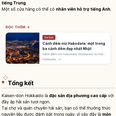
tiếng Trung
.
Một số cửa hàng có thể có
nhân viên hỗ trợ tiếng Anh
.
ĐỌC THÊM →
Du lịch
Cảnh đêm núi Hakodate: một trong
ba cảnh đêm đẹp nhất Nhật
Cảnh đêm núi Hakodate (Hokkaido) là một
trong ba cảnh đêm đẹp nhất Nhật Bản, 3 sao
Hokkaido
→
Michelin. Dải cát hẹp giữa vịnh Hakodate và
eo Tsugaru. 'Cảnh đêm triệu đô'.
Tổng kết
Kaisen-don Hokkaido là
đặc sản địa phương cao cấp
với
đầy ắp hải sản tươi ngon.
Tại chợ và quán chuyên hải sản, bạn có thể thưởng thức
nguyên liệu được đánh bắt trong ngày, vì vậy đây là
món