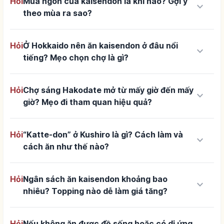
Hỏi
Mùa ngon của kaisendon là khi nào? Gợi ý
keyboard_arrow_down
theo mùa ra sao?
Hỏi
Ở Hokkaido nên ăn kaisendon ở đâu nổi
keyboard_arrow_down
tiếng? Mẹo chọn chợ là gì?
Hỏi
Chợ sáng Hakodate mở từ mấy giờ đến mấy
keyboard_arrow_down
giờ? Mẹo đi tham quan hiệu quả?
Hỏi
“Katte-don” ở Kushiro là gì? Cách làm và
keyboard_arrow_down
cách ăn như thế nào?
Hỏi
Ngân sách ăn kaisendon khoảng bao
keyboard_arrow_down
nhiêu? Topping nào dễ làm giá tăng?
Hỏi
Nếu không ăn được đồ sống hoặc có dị ứng