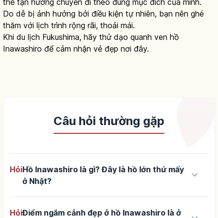
thể tận hưởng chuyến đi theo đúng mục đích của mình.
Do dễ bị ảnh hưởng bởi điều kiện tự nhiên, bạn nên ghé
thăm với lịch trình rộng rãi, thoải mái.
Khi du lịch Fukushima, hãy thử dạo quanh ven hồ
Inawashiro để cảm nhận vẻ đẹp nơi đây.
Câu hỏi thường gặp
Hỏi
Hồ Inawashiro là gì? Đây là hồ lớn thứ mấy
keyboard_arrow_down
ở Nhật?
Hỏi
Điểm ngắm cảnh đẹp ở hồ Inawashiro là ở