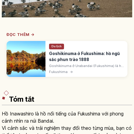
ĐỌC THÊM →
Du lịch
Goshikinuma ở Fukushima: hồ ngũ
sắc phun trào 1888
Goshikinuma ở Urabandai (Fukushima) là hồ
đầm hình thành 1888 do núi Bandai phun
Fukushima
→
trào. Tuyến đi bộ ~3,6km (~1,5-2 giờ). Mỗi hồ
màu khác nhau do khoáng chất.
Tóm tắt
Hồ Inawashiro là hồ nổi tiếng của Fukushima với phong
cảnh nhìn ra núi Bandai.
Vì cảnh sắc và trải nghiệm thay đổi theo từng mùa, bạn có