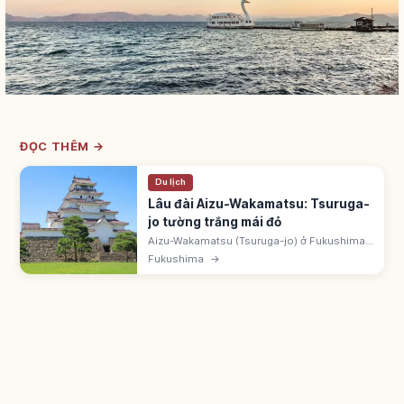
ĐỌC THÊM →
Du lịch
Lâu đài Aizu-Wakamatsu: Tsuruga-
jo tường trắng mái đỏ
Aizu-Wakamatsu (Tsuruga-jo) ở Fukushima
nổi bật với tường trắng và mái ngói đỏ hiếm
Fukushima
→
thấy. Khởi đầu 1384, đổi tên Tsuruga-jo năm
1593 bởi Gamo Ujisato.