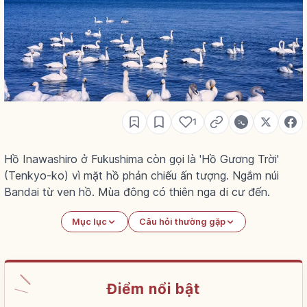
1
Hồ Inawashiro ở Fukushima còn gọi là 'Hồ Gương Trời'
(Tenkyo-ko) vì mặt hồ phản chiếu ấn tượng. Ngắm núi
Bandai từ ven hồ. Mùa đông có thiên nga di cư đến.
Mục lục
Câu hỏi thường gặp
Điểm nổi bật