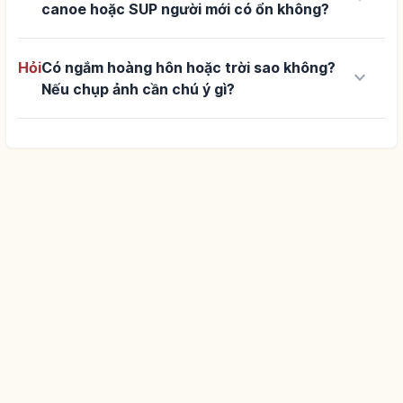
canoe hoặc SUP người mới có ổn không?
Hỏi
Có ngắm hoàng hôn hoặc trời sao không?
keyboard_arrow_down
Nếu chụp ảnh cần chú ý gì?