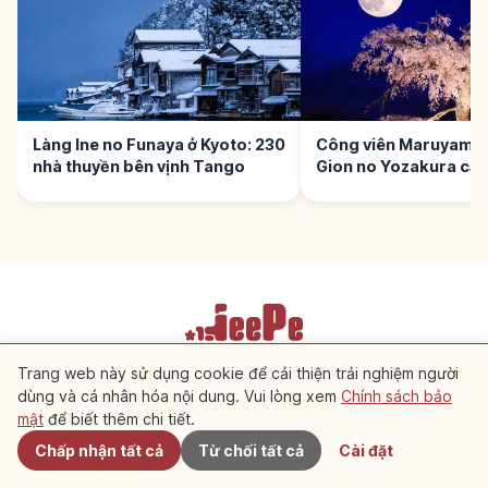
Làng Ine no Funaya ở Kyoto: 230
Công viên Maruyama 
nhà thuyền bên vịnh Tango
Gion no Yozakura cạ
Trang web này sử dụng cookie để cải thiện trải nghiệm người
Điều khoản dịch vụ
Chính sách bảo mật
Cài đặt cookie
dùng và cá nhân hóa nội dung. Vui lòng xem
Chính sách bảo
Gần đây
mật
để biết thêm chi tiết.
Copyright © 2026 JeePe Inc. All rights reserved.
Chấp nhận tất cả
Từ chối tất cả
Cài đặt