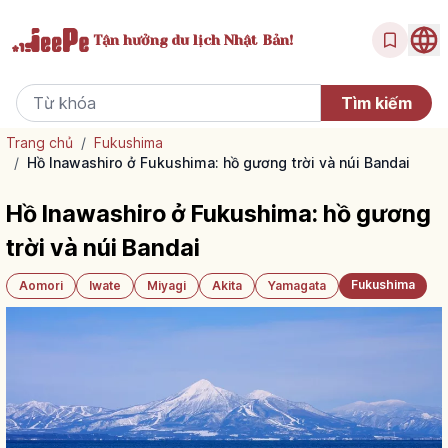
Tận hưởng
du lịch Nhật Bản!
Trang chủ
/
Fukushima
/
Hồ Inawashiro ở Fukushima: hồ gương trời và núi Bandai
Hồ Inawashiro ở Fukushima: hồ gương
trời và núi Bandai
Fukushima
Aomori
Iwate
Miyagi
Akita
Yamagata