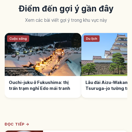
Điểm đến gợi ý gần đây
Xem các bài viết gợi ý trong khu vực này
Cuộc sống
Du lịch
Ouchi-juku ở Fukushima: thị
Lâu đài Aizu-Wakama
trấn trạm nghỉ Edo mái tranh
Tsuruga-jo tường trắ
ĐỌC TIẾP →