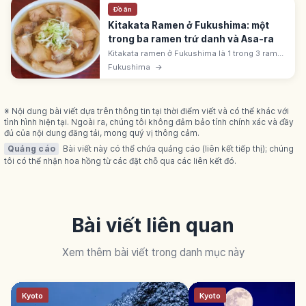
Đồ ăn
Kitakata Ramen ở Fukushima: một
trong ba ramen trứ danh và Asa-ra
Kitakata ramen ở Fukushima là 1 trong 3 ramen
trứ danh Nhật Bản (cùng Sapporo, Hakata). Sợi
Fukushima
→
dẹt xoăn, dùng shoyu thanh nhẹ. Văn hóa
'asa-ra' ăn ramen buổi sáng.
※ Nội dung bài viết dựa trên thông tin tại thời điểm viết và có thể khác với
tình hình hiện tại. Ngoài ra, chúng tôi không đảm bảo tính chính xác và đầy
đủ của nội dung đăng tải, mong quý vị thông cảm.
Quảng cáo
Bài viết này có thể chứa quảng cáo (liên kết tiếp thị); chúng
tôi có thể nhận hoa hồng từ các đặt chỗ qua các liên kết đó.
Bài viết liên quan
Xem thêm bài viết trong danh mục này
Kyoto
Kyoto