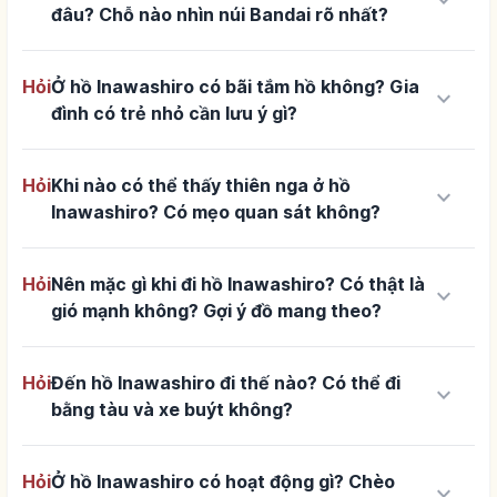
keyboard_arrow_down
đâu? Chỗ nào nhìn núi Bandai rõ nhất?
Hỏi
Ở hồ Inawashiro có bãi tắm hồ không? Gia
keyboard_arrow_down
đình có trẻ nhỏ cần lưu ý gì?
Hỏi
Khi nào có thể thấy thiên nga ở hồ
keyboard_arrow_down
Inawashiro? Có mẹo quan sát không?
Hỏi
Nên mặc gì khi đi hồ Inawashiro? Có thật là
keyboard_arrow_down
gió mạnh không? Gợi ý đồ mang theo?
Hỏi
Đến hồ Inawashiro đi thế nào? Có thể đi
keyboard_arrow_down
bằng tàu và xe buýt không?
Hỏi
Ở hồ Inawashiro có hoạt động gì? Chèo
keyboard_arrow_down