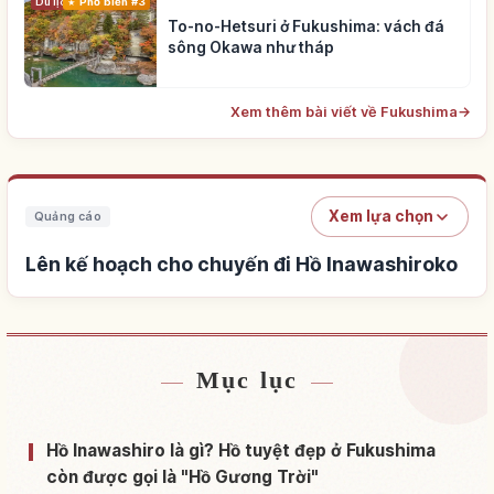
Du lịch
Phổ biến #3
To-no-Hetsuri ở Fukushima: vách đá
sông Okawa như tháp
Xem thêm bài viết về Fukushima
→
Xem lựa chọn
Quảng cáo
Lên kế hoạch cho chuyến đi Hồ Inawashiroko
Mục lục
Tìm chỗ ở gần Hồ Inawashiroko
↗
Tìm trải nghiệm tại Hồ Inawashiroko
↗
Hồ Inawashiro là gì? Hồ tuyệt đẹp ở Fukushima
còn được gọi là "Hồ Gương Trời"