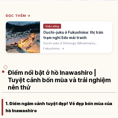
ĐỌC THÊM →
Cuộc sống
Ouchi-juku ở Fukushima: thị trấn
trạm nghỉ Edo mái tranh
Ouchi-juku ở Shimogo (Minamiaizu,
Fukushima) là thị trấn trạm nghỉ tuyến Aizu-
Fukushima
→
Nikko thời Edo. Dãy nhà mái tranh. Khu bảo
tồn kiến trúc truyền thống 1981.
Điểm nổi bật ở hồ Inawashiro |
Tuyệt cảnh bốn mùa và trải nghiệm
nên thử
1. Điểm ngắm cảnh tuyệt đẹp! Vẻ đẹp bốn mùa của
hồ Inawashiro