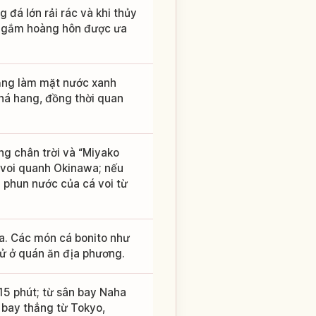
đá lớn rải rác và khi thủy
m ngắm hoàng hôn được ưa
nắng làm mặt nước xanh
phá hang, đồng thời quan
ờng chân trời và “Miyako
 voi quanh Okinawa; nếu
i phun nước của cá voi từ
ba. Các món cá bonito như
hử ở quán ăn địa phương.
15 phút; từ sân bay Naha
bay thẳng từ Tokyo,