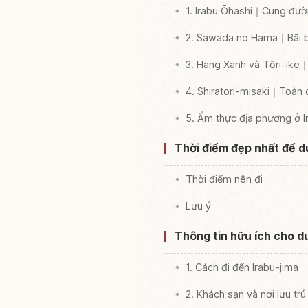
1. Irabu Ōhashi｜Cung đườn
2. Sawada no Hama｜Bãi bi
3. Hang Xanh và Tōri-ike｜
4. Shiratori-misaki｜Toàn 
5. Ẩm thực địa phương ở 
Thời điểm đẹp nhất để du
Thời điểm nên đi
Lưu ý
Thông tin hữu ích cho d
1. Cách đi đến Irabu-jima
2. Khách sạn và nơi lưu trú