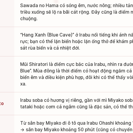
Sawada no Hama có sóng êm, nước nông; nhiều tảng 
triều xuống sẽ lộ ra bãi cát rộng. Đây cũng là điể
chuộng.
“Hang Xanh (Blue Cave)” ở Irabu nổi tiếng khi ánh 
rực; bạn có thể lặn biển hoặc lặn ống thở để khám 
sát rùa biển và cá nhiệt đới.
Mũi Shiratori là điểm cực bắc của Irabu, nhìn ra đư
Blue”. Mùa đông là thời điểm có hoạt động ngắm cá
biển êm và điều kiện phù hợp, đôi khi có thể thấy vò
xa.
Irabu soba có hương vị riêng, gần với mì Miyako so
to
tataki hoặc cơm cá ngâm cũng là đặc sản, có thể t
Từ sân bay Miyako đi ô tô qua Irabu Ohashi khoảng 
→ sân bay Miyako khoảng 50 phút (cũng có chuyến 