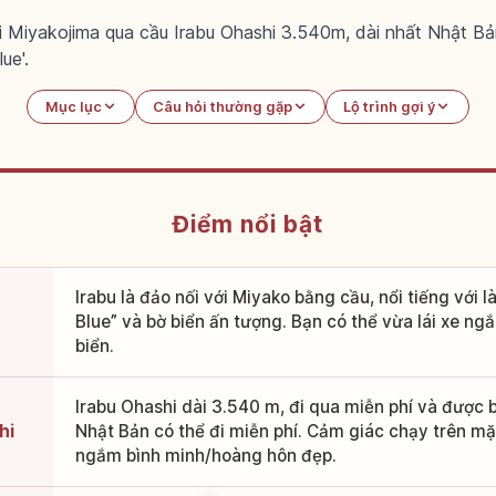
ối Miyakojima qua cầu Irabu Ohashi 3.540m, dài nhất Nhật 
ue'.
Mục lục
Câu hỏi thường gặp
Lộ trình gợi ý
Điểm nổi bật
Irabu là đảo nối với Miyako bằng cầu, nổi tiếng với 
Blue” và bờ biển ấn tượng. Bạn có thể vừa lái xe ng
biển.
Irabu Ohashi dài 3.540 m, đi qua miễn phí và được b
hi
Nhật Bản có thể đi miễn phí. Cảm giác chạy trên mặt
ngắm bình minh/hoàng hôn đẹp.