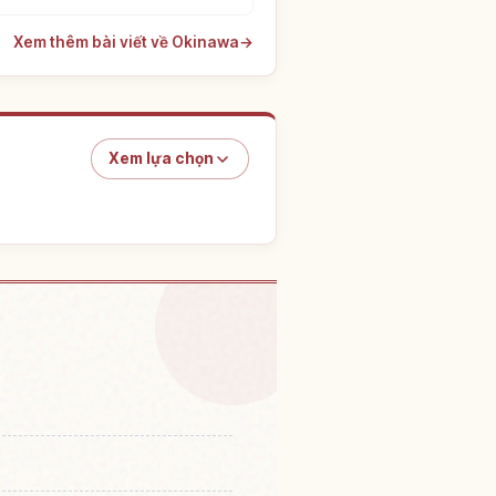
Xem thêm bài viết về Okinawa
→
Xem lựa chọn
ại Đảo Irabe Shima
↗