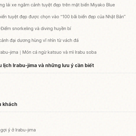
g lái xe ngắm cảnh tuyệt đẹp trên mặt biển Miyako Blue
ển tuyệt đẹp được chọn vào “100 bãi biển đẹp của Nhật Bản”
Điểm snorkeling và diving huyền bí
cảnh đại dương hùng vĩ nhìn từ vách đá
Irabu-jima｜Món cá ngừ katsuo và mì Irabu soba
 lịch Irabu-jima và những lưu ý cần biết
u khách
 gợi ý ở Irabu-jima