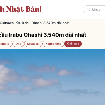
ch Nhật Bản!
 Okinawa: cầu Irabu Ohashi 3.540m dài nhất
cầu Irabu Ohashi 3.540m dài nhất
Okinawa
amoto
Oita
Miyazaki
Kagoshima