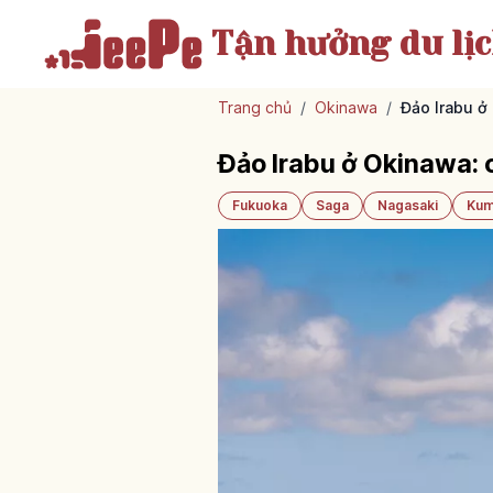
Tận hưởng
du lị
Trang chủ
/
Okinawa
/
Đảo Irabu ở
Đảo Irabu ở Okinawa: 
Fukuoka
Saga
Nagasaki
Kum