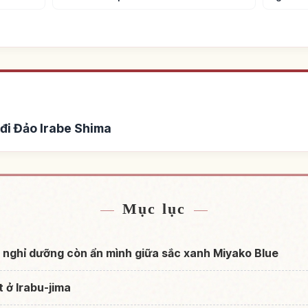
đi Đảo Irabe Shima
ảo Irabe Shima
Tìm trải nghiệm t
↗
Mục lục
ảo nghỉ dưỡng còn ẩn mình giữa sắc xanh Miyako Blue
 ở Irabu-jima