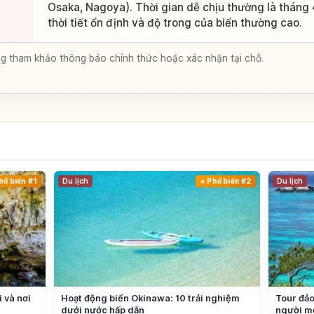
Osaka, Nagoya). Thời gian dễ chịu thường là tháng 
thời tiết ổn định và độ trong của biển thường cao.
lòng tham khảo thông báo chính thức hoặc xác nhận tại chỗ.
a
hổ biến #1
Du lịch
Phổ biến #2
Du lịch
 và nơi
Hoạt động biển Okinawa: 10 trải nghiệm
Tour đảo
dưới nước hấp dẫn
người mớ