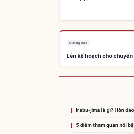
Quảng cáo
Lên kế hoạch cho chuyến 
Tìm chỗ ở gần Đ
Irabu-jima là gì? Hòn đ
5 điểm tham quan nổi bật