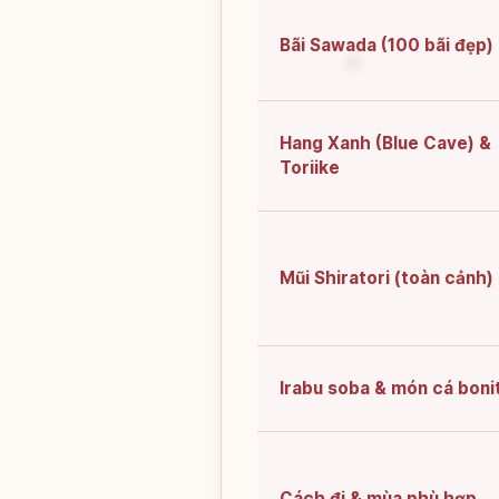
Bãi Sawada (100 bãi đẹp)
Hang Xanh (Blue Cave) &
Toriike
Mũi Shiratori (toàn cảnh)
Irabu soba & món cá boni
Cách đi & mùa phù hợp