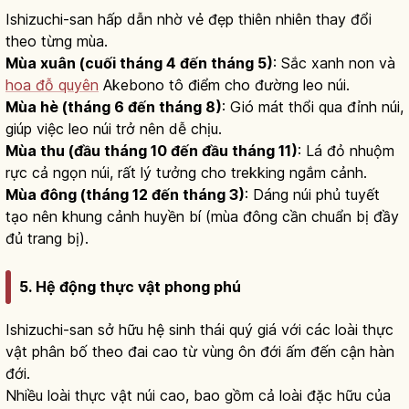
Ishizuchi-san hấp dẫn nhờ vẻ đẹp thiên nhiên thay đổi
theo từng mùa.
Mùa xuân (cuối tháng 4 đến tháng 5)
: Sắc xanh non và
hoa đỗ quyên
Akebono tô điểm cho đường leo núi.
Mùa hè (tháng 6 đến tháng 8)
: Gió mát thổi qua đỉnh núi,
giúp việc leo núi trở nên dễ chịu.
Mùa thu (đầu tháng 10 đến đầu tháng 11)
: Lá đỏ nhuộm
rực cả ngọn núi, rất lý tưởng cho trekking ngắm cảnh.
Mùa đông (tháng 12 đến tháng 3)
: Dáng núi phủ tuyết
tạo nên khung cảnh huyền bí (mùa đông cần chuẩn bị đầy
đủ trang bị).
5. Hệ động thực vật phong phú
Ishizuchi-san sở hữu hệ sinh thái quý giá với các loài thực
vật phân bố theo đai cao từ vùng ôn đới ấm đến cận hàn
đới.
Nhiều loài thực vật núi cao, bao gồm cả loài đặc hữu của