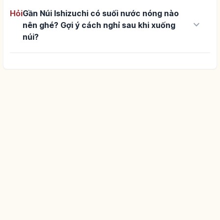
Hỏi
Gần Núi Ishizuchi có suối nước nóng nào
keyboard_arrow_down
nên ghé? Gợi ý cách nghỉ sau khi xuống
núi?