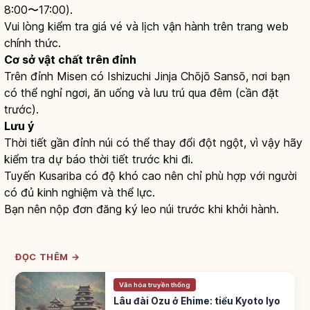
8:00〜17:00).
Vui lòng kiểm tra giá vé và lịch vận hành trên trang web
chính thức.
Cơ sở vật chất trên đỉnh
Trên đỉnh Misen có Ishizuchi Jinja Chōjō Sansō, nơi bạn
có thể nghỉ ngơi, ăn uống và lưu trú qua đêm (cần đặt
trước).
Lưu ý
Thời tiết gần đỉnh núi có thể thay đổi đột ngột, vì vậy hãy
kiểm tra dự báo thời tiết trước khi đi.
Tuyến Kusariba có độ khó cao nên chỉ phù hợp với người
có đủ kinh nghiệm và thể lực.
Bạn nên nộp đơn đăng ký leo núi trước khi khởi hành.
ĐỌC THÊM →
Văn hóa truyền thống
Lâu đài Ozu ở Ehime: tiểu Kyoto Iyo