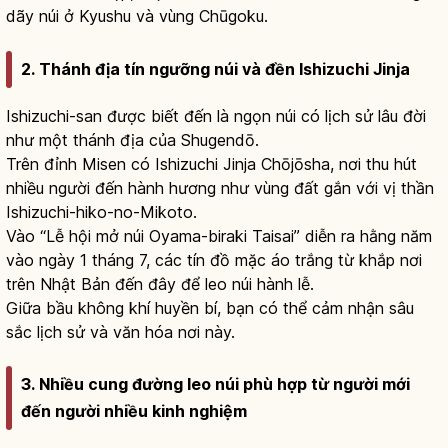
dãy núi ở Kyushu và vùng Chūgoku.
2. Thánh địa tín ngưỡng núi và đền Ishizuchi Jinja
Ishizuchi-san được biết đến là ngọn núi có lịch sử lâu đời
như một thánh địa của Shugendō.
Trên đỉnh Misen có Ishizuchi Jinja Chōjōsha, nơi thu hút
nhiều người đến hành hương như vùng đất gắn với vị thần
Ishizuchi-hiko-no-Mikoto.
Vào “Lễ hội mở núi Oyama-biraki Taisai” diễn ra hằng năm
vào ngày 1 tháng 7, các tín đồ mặc áo trắng từ khắp nơi
trên Nhật Bản đến đây để leo núi hành lễ.
Giữa bầu không khí huyền bí, bạn có thể cảm nhận sâu
sắc lịch sử và văn hóa nơi này.
3. Nhiều cung đường leo núi phù hợp từ người mới
đến người nhiều kinh nghiệm