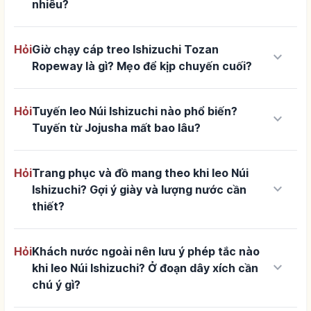
nhiêu?
Hỏi
Giờ chạy cáp treo Ishizuchi Tozan
keyboard_arrow_down
Ropeway là gì? Mẹo để kịp chuyến cuối?
Hỏi
Tuyến leo Núi Ishizuchi nào phổ biến?
keyboard_arrow_down
Tuyến từ Jojusha mất bao lâu?
Hỏi
Trang phục và đồ mang theo khi leo Núi
keyboard_arrow_down
Ishizuchi? Gợi ý giày và lượng nước cần
thiết?
Hỏi
Khách nước ngoài nên lưu ý phép tắc nào
keyboard_arrow_down
khi leo Núi Ishizuchi? Ở đoạn dây xích cần
chú ý gì?