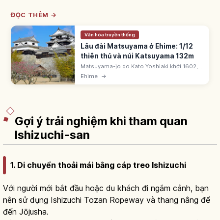
ĐỌC THÊM →
Văn hóa truyền thống
Lâu đài Matsuyama ở Ehime: 1/12
thiên thủ và núi Katsuyama 132m
Matsuyama-jo do Kato Yoshiaki khởi 1602,
xong 25 năm. Gia tộc Matsudaira 14 đời. 1/12
Ehime
→
thiên thủ trên núi Katsuyama 132m. Tenshu
tái dựng 1854. Cáp treo 3 phút.
Gợi ý trải nghiệm khi tham quan
Ishizuchi-san
1. Di chuyển thoải mái bằng cáp treo Ishizuchi
Với người mới bắt đầu hoặc du khách đi ngắm cảnh, bạn
nên sử dụng Ishizuchi Tozan Ropeway và thang nâng để
đến Jōjusha.