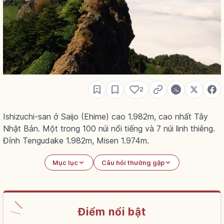
2
Ishizuchi-san ở Saijo (Ehime) cao 1.982m, cao nhất Tây
Nhật Bản. Một trong 100 núi nổi tiếng và 7 núi linh thiêng.
Đỉnh Tengudake 1.982m, Misen 1.974m.
Mục lục
Câu hỏi thường gặp
Điểm nổi bật