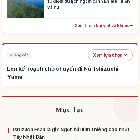
10 điểm du lịch ngắm cảnh Ehime | Biển
và núi
Xem thêm bài viết về Ehime
→
Xem lựa chọn
Quảng cáo
Lên kế hoạch cho chuyến đi Núi Ishizuchi
Yama
Mục lục
Tìm chỗ ở gần Núi Ishizuchi Yama
↗
Tìm trải nghiệm tại Núi Ishizuchi Yama
↗
Ishizuchi-san là gì? Ngọn núi linh thiêng cao nhất
Tây Nhật Bản