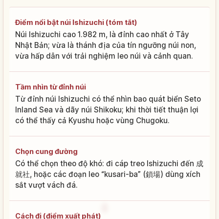
Điểm nổi bật núi Ishizuchi (tóm tắt)
Núi Ishizuchi cao 1.982 m, là đỉnh cao nhất ở Tây
Nhật Bản; vừa là thánh địa của tín ngưỡng núi non,
vừa hấp dẫn với trải nghiệm leo núi và cảnh quan.
Tầm nhìn từ đỉnh núi
Từ đỉnh núi Ishizuchi có thể nhìn bao quát biển Seto
Inland Sea và dãy núi Shikoku; khi thời tiết thuận lợi
có thể thấy cả Kyushu hoặc vùng Chugoku.
Chọn cung đường
Có thể chọn theo độ khó: đi cáp treo Ishizuchi đến 成
就社, hoặc các đoạn leo “kusari-ba” (鎖場) dùng xích
sắt vượt vách đá.
Cách đi (điểm xuất phát)