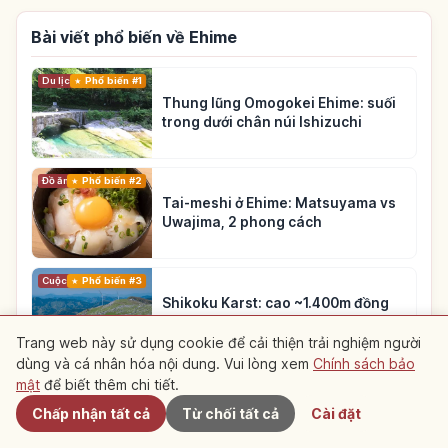
Bài viết phổ biến về Ehime
Du lịch
Phổ biến #1
Thung lũng Omogokei Ehime: suối
trong dưới chân núi Ishizuchi
Đồ ăn
Phổ biến #2
Tai-meshi ở Ehime: Matsuyama vs
Uwajima, 2 phong cách
Cuộc sống
Phổ biến #3
Shikoku Karst: cao ~1.400m đồng
cỏ trên trời
Trang web này sử dụng cookie để cải thiện trải nghiệm người
dùng và cá nhân hóa nội dung. Vui lòng xem
Chính sách bảo
Gần đây
Xem thêm bài viết về Ehime
→
mật
để biết thêm chi tiết.
Chấp nhận tất cả
Từ chối tất cả
Cài đặt