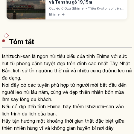
và Tenshu gỗ 19,15m
Ozu-jo ở Ozu (Ehime) - 'Tiểu Kyoto Iyo' bên
sông Hijikawa. Khởi 1331 bởi Utsunomiya
Ehime
→
Toyofusa. Tháp canh phục dựng 2004 gỗ
19,15m - đầu tiên sau chiến tranh.
Tóm tắt
Ishizuchi-san là ngọn núi tiêu biểu của tỉnh Ehime với sức
hút từ phong cảnh tuyệt đẹp trên đỉnh cao nhất Tây Nhật
Bản, lịch sử tín ngưỡng thờ núi và nhiều cung đường leo núi
đa dạng.
Nơi đây có các tuyến phù hợp từ người mới bắt đầu đến
người leo núi lâu năm, cùng vẻ đẹp thiên nhiên bốn mùa
làm say lòng du khách.
Nếu có dịp đến tỉnh Ehime, hãy thêm Ishizuchi-san vào
lịch trình du lịch của bạn.
Hãy tận hưởng một khoảng thời gian thật đặc biệt giữa
thiên nhiên hùng vĩ và không gian huyền bí nơi đây.