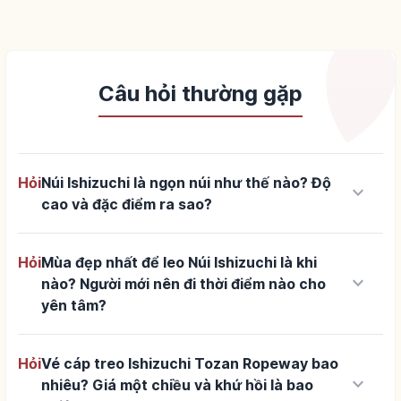
Câu hỏi thường gặp
Hỏi
Núi Ishizuchi là ngọn núi như thế nào? Độ
keyboard_arrow_down
cao và đặc điểm ra sao?
Hỏi
Mùa đẹp nhất để leo Núi Ishizuchi là khi
keyboard_arrow_down
nào? Người mới nên đi thời điểm nào cho
yên tâm?
Hỏi
Vé cáp treo Ishizuchi Tozan Ropeway bao
keyboard_arrow_down
nhiêu? Giá một chiều và khứ hồi là bao