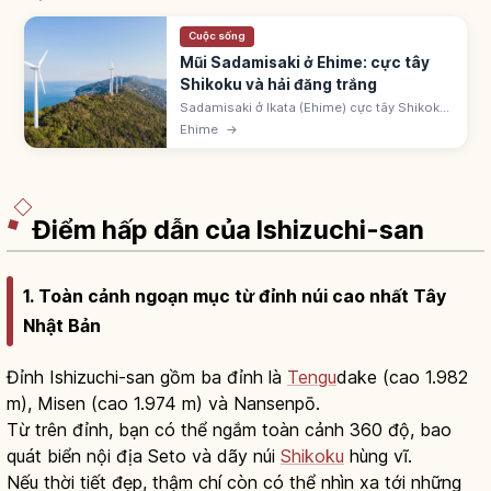
Cuộc sống
Mũi Sadamisaki ở Ehime: cực tây
Shikoku và hải đăng trắng
Sadamisaki ở Ikata (Ehime) cực tây Shikoku.
Bán đảo ~40-50km giữa biển Seto và Uwa.
Ehime
→
Hải đăng trắng, tuabin gió, Setokaze no Oka
Park. Ngắm Kyushu qua eo Hoyo.
Điểm hấp dẫn của Ishizuchi-san
1. Toàn cảnh ngoạn mục từ đỉnh núi cao nhất Tây
Nhật Bản
Đỉnh Ishizuchi-san gồm ba đỉnh là
Tengu
dake (cao 1.982
m), Misen (cao 1.974 m) và Nansenpō.
Từ trên đỉnh, bạn có thể ngắm toàn cảnh 360 độ, bao
quát biển nội địa Seto và dãy núi
Shikoku
hùng vĩ.
Nếu thời tiết đẹp, thậm chí còn có thể nhìn xa tới những