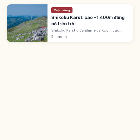
Cuộc sống
Shikoku Karst: cao ~1.400m đồng
cỏ trên trời
Shikoku Karst giữa Ehime và Kochi cao
~1.400m, thuộc ba vùng karst lớn nhất cùng
Ehime
→
Akiyoshidai, Hiraodai. Có Tengu Kogen,
Mezurudaira, điểm ngắm sao.