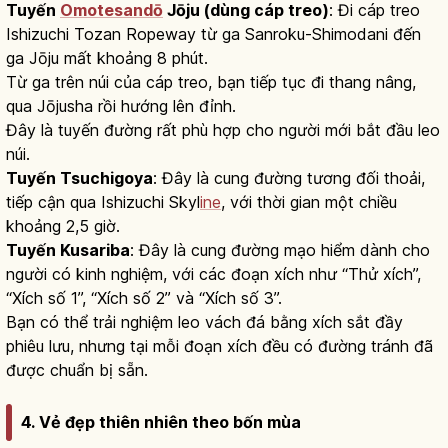
Tuyến
Omotesandō
Jōju (dùng cáp treo)
: Đi cáp treo
Ishizuchi Tozan Ropeway từ ga Sanroku-Shimodani đến
ga Jōju mất khoảng 8 phút.
Từ ga trên núi của cáp treo, bạn tiếp tục đi thang nâng,
qua Jōjusha rồi hướng lên đỉnh.
Đây là tuyến đường rất phù hợp cho người mới bắt đầu leo
núi.
Tuyến Tsuchigoya
: Đây là cung đường tương đối thoải,
tiếp cận qua Ishizuchi Skyl
ine
, với thời gian một chiều
khoảng 2,5 giờ.
Tuyến Kusariba
: Đây là cung đường mạo hiểm dành cho
người có kinh nghiệm, với các đoạn xích như “Thử xích”,
“Xích số 1”, “Xích số 2” và “Xích số 3”.
Bạn có thể trải nghiệm leo vách đá bằng xích sắt đầy
phiêu lưu, nhưng tại mỗi đoạn xích đều có đường tránh đã
được chuẩn bị sẵn.
4. Vẻ đẹp thiên nhiên theo bốn mùa