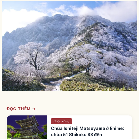
ĐỌC THÊM →
Cuộc sống
Chùa Ishiteji Matsuyama ở Ehime:
chùa 51 Shikoku 88 đền