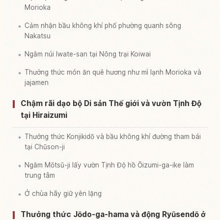
Morioka
Cảm nhận bầu không khí phố phường quanh sông
Nakatsu
Ngắm núi Iwate-san tại Nông trại Koiwai
Thưởng thức món ăn quê hương như mì lạnh Morioka và
jajamen
Chậm rãi dạo bộ Di sản Thế giới và vườn Tịnh Độ
tại Hiraizumi
Thưởng thức Konjikidō và bầu không khí đường tham bái
tại Chūson-ji
Ngắm Mōtsū-ji lấy vườn Tịnh Độ hồ Ōizumi-ga-ike làm
trung tâm
Ở chùa hãy giữ yên lặng
Thưởng thức Jōdo-ga-hama và động Ryūsendō ở