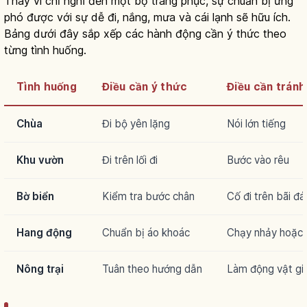
Thay vì chỉ nghĩ đến một bộ trang phục, sự chuẩn bị ứng
phó được với sự dễ đi, nắng, mưa và cái lạnh sẽ hữu ích.
Bảng dưới đây sắp xếp các hành động cần ý thức theo
từng tình huống.
Tình huống
Điều cần ý thức
Điều cần tránh
Chùa
Đi bộ yên lặng
Nói lớn tiếng
Khu vườn
Đi trên lối đi
Bước vào rêu
Bờ biển
Kiểm tra bước chân
Cố đi trên bãi đá
Hang động
Chuẩn bị áo khoác
Chạy nhảy hoặc đ
Nông trại
Tuân theo hướng dẫn
Làm động vật gi