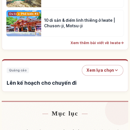
Du lịch
Phổ biến #3
10 di sản & điểm linh thiêng ở Iwate |
Chuson-ji, Motsu-ji
Xem thêm bài viết về Iwate
→
Xem lựa chọn
Quảng cáo
Lên kế hoạch cho chuyến đi
Mục lục
Tìm chỗ ở
↗