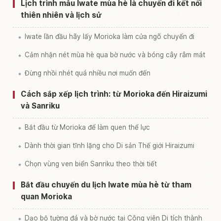
Tìm trải nghiệm
↗
Lịch trình mẫu Iwate mùa hè là chuyến đi kết nối
thiên nhiên và lịch sử
Iwate lần đầu hãy lấy Morioka làm cửa ngõ chuyến đi
Cảm nhận nét mùa hè qua bờ nước và bóng cây râm mát
Đừng nhồi nhét quá nhiều nơi muốn đến
Cách sắp xếp lịch trình: từ Morioka đến Hiraizumi
và Sanriku
Bắt đầu từ Morioka để làm quen thể lực
Dành thời gian tĩnh lặng cho Di sản Thế giới Hiraizumi
Chọn vùng ven biển Sanriku theo thời tiết
Bắt đầu chuyến du lịch Iwate mùa hè từ tham
quan Morioka
Dạo bộ tường đá và bờ nước tại Công viên Di tích thành