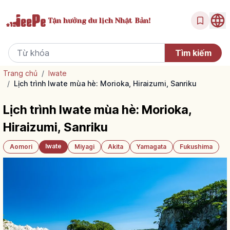
Tận hưởng
du lịch Nhật Bản!
Trang chủ
/
Iwate
/
Lịch trình Iwate mùa hè: Morioka, Hiraizumi, Sanriku
Lịch trình Iwate mùa hè: Morioka,
Hiraizumi, Sanriku
Iwate
Aomori
Miyagi
Akita
Yamagata
Fukushima