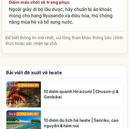
Điểm mấu chốt về trang phục
Ngoài giày đi bộ lâu được, hãy chuẩn bị áo khoác
mỏng cho hang Ryusendo và điều hòa, mũ chống
nắng mùa hè và bổ sung nước.
Để biết thông tin mới nhất, vui lòng tham khảo thông báo chính
thức hoặc xác nhận tại chỗ.
Bài viết đề xuất về Iwate
Du lịch
Phổ biến #1
10 điểm quanh Hiraizumi | Chuson-ji &
Genbikei
Du lịch
Phổ biến #2
10 điểm du lịch hè Iwate | Sanriku, cao
nguyên & hẻm núi