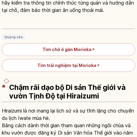
hãy kiểm tra thông tin chính thức từng quán và hướng dẫn
tại chỗ, đảm bảo thời gian ăn uống thoải mái.
Wanko Soba ở Iwate: ~15 bát = 1 Kake
Soba
Đọc bài viết
→
Quảng cáo
Tìm chỗ ở gần Morioka
↗
Tìm trải nghiệm tại Morioka
↗
Chậm rãi dạo bộ Di sản Thế giới và
vườn Tịnh Độ tại Hiraizumi
Hiraizumi là nơi mang lại lịch sử và sự tĩnh lặng cho chuyến
du lịch Iwate mùa hè.
Bằng cách dành thời gian tham quan những ngôi chùa và
khu vườn được đăng ký Di sản Văn hóa Thế giới vào năm