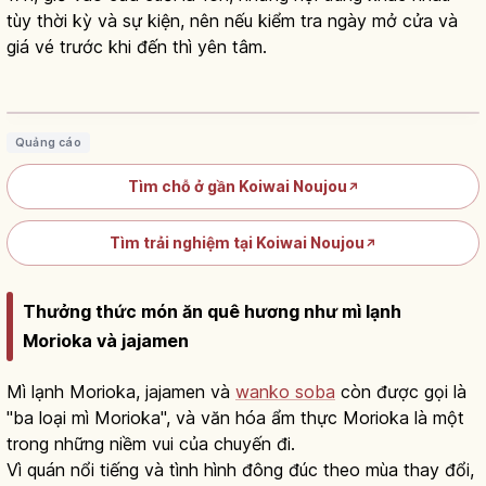
tùy thời kỳ và sự kiện, nên nếu kiểm tra ngày mở cửa và
giá vé trước khi đến thì yên tâm.
Nông trại Koiwai ở Iwate: makiba-en
dưới chân núi Iwate
Đọc bài viết
→
Quảng cáo
Tìm chỗ ở gần Koiwai Noujou
↗
Tìm trải nghiệm tại Koiwai Noujou
↗
Thưởng thức món ăn quê hương như mì lạnh
Morioka và jajamen
Mì lạnh Morioka, jajamen và
wanko soba
còn được gọi là
"ba loại mì Morioka", và văn hóa ẩm thực Morioka là một
trong những niềm vui của chuyến đi.
Vì quán nổi tiếng và tình hình đông đúc theo mùa thay đổi,