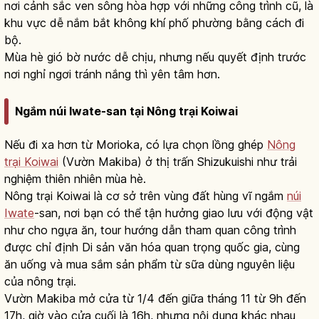
nơi cảnh sắc ven sông hòa hợp với những công trình cũ, là
khu vực dễ nắm bắt không khí phố phường bằng cách đi
bộ.
Mùa hè gió bờ nước dễ chịu, nhưng nếu quyết định trước
nơi nghỉ ngơi tránh nắng thì yên tâm hơn.
Ngắm núi Iwate-san tại Nông trại Koiwai
Nếu đi xa hơn từ Morioka, có lựa chọn lồng ghép
Nông
trại Koiwai
(Vườn Makiba) ở thị trấn Shizukuishi như trải
nghiệm thiên nhiên mùa hè.
Nông trại Koiwai là cơ sở trên vùng đất hùng vĩ ngắm
núi
Iwate
-san, nơi bạn có thể tận hưởng giao lưu với động vật
như cho ngựa ăn, tour hướng dẫn tham quan công trình
được chỉ định Di sản văn hóa quan trọng quốc gia, cùng
ăn uống và mua sắm sản phẩm từ sữa dùng nguyên liệu
của nông trại.
Vườn Makiba mở cửa từ 1/4 đến giữa tháng 11 từ 9h đến
17h, giờ vào cửa cuối là 16h, nhưng nội dung khác nhau