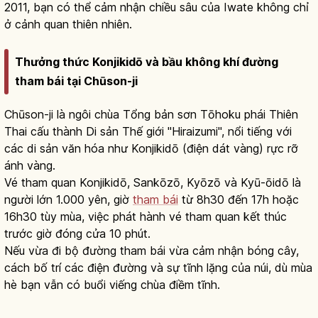
2011, bạn có thể cảm nhận chiều sâu của Iwate không chỉ
ở cảnh quan thiên nhiên.
Thưởng thức Konjikidō và bầu không khí đường
tham bái tại Chūson-ji
Chūson-ji là ngôi chùa Tổng bản sơn Tōhoku phái Thiên
Thai cấu thành Di sản Thế giới "Hiraizumi", nổi tiếng với
các di sản văn hóa như Konjikidō (điện dát vàng) rực rỡ
ánh vàng.
Vé tham quan Konjikidō, Sankōzō, Kyōzō và Kyū-ōidō là
người lớn 1.000 yên, giờ
tham bái
từ 8h30 đến 17h hoặc
16h30 tùy mùa, việc phát hành vé tham quan kết thúc
trước giờ đóng cửa 10 phút.
Nếu vừa đi bộ đường tham bái vừa cảm nhận bóng cây,
cách bố trí các điện đường và sự tĩnh lặng của núi, dù mùa
hè bạn vẫn có buổi viếng chùa điềm tĩnh.
Chusonji ở Hiraizumi, Iwate: konjikido
quốc bảo và UNESCO
Đọc bài viết
→