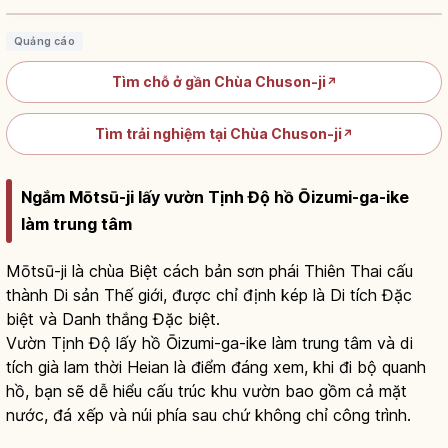
Quảng cáo
Tìm chỗ ở gần Chùa Chuson-ji
↗
Tìm trải nghiệm tại Chùa Chuson-ji
↗
Ngắm Mōtsū-ji lấy vườn Tịnh Độ hồ Ōizumi-ga-ike
làm trung tâm
Mōtsū-ji là chùa Biệt cách bản sơn phái Thiên Thai cấu
thành Di sản Thế giới, được chỉ định kép là Di tích Đặc
biệt và Danh thắng Đặc biệt.
Vườn Tịnh Độ lấy hồ Ōizumi-ga-ike làm trung tâm và di
tích già lam thời Heian là điểm đáng xem, khi đi bộ quanh
hồ, bạn sẽ dễ hiểu cấu trúc khu vườn bao gồm cả mặt
nước, đá xếp và núi phía sau chứ không chỉ công trình.
Chùa Motsuji ở Hiraizumi: vườn tịnh độ