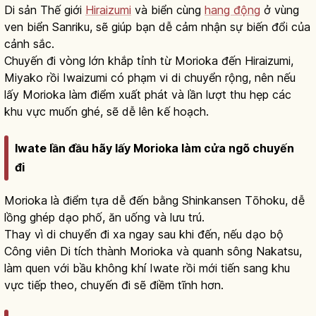
Di sản Thế giới
Hiraizumi
và biển cùng
hang động
ở vùng
ven biển Sanriku, sẽ giúp bạn dễ cảm nhận sự biến đổi của
cảnh sắc.
Chuyến đi vòng lớn khắp tỉnh từ Morioka đến Hiraizumi,
Miyako rồi Iwaizumi có phạm vi di chuyển rộng, nên nếu
lấy Morioka làm điểm xuất phát và lần lượt thu hẹp các
khu vực muốn ghé, sẽ dễ lên kế hoạch.
Iwate lần đầu hãy lấy Morioka làm cửa ngõ chuyến
đi
Morioka là điểm tựa dễ đến bằng Shinkansen Tōhoku, dễ
lồng ghép dạo phố, ăn uống và lưu trú.
Thay vì di chuyển đi xa ngay sau khi đến, nếu dạo bộ
Công viên Di tích thành Morioka và quanh sông Nakatsu,
làm quen với bầu không khí Iwate rồi mới tiến sang khu
vực tiếp theo, chuyến đi sẽ điềm tĩnh hơn.