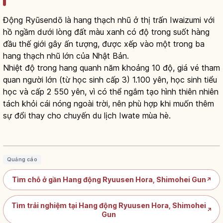
Động Ryūsendō là hang thạch nhũ ở thị trấn Iwaizumi với
hồ ngầm dưới lòng đất màu xanh có độ trong suốt hàng
đầu thế giới gây ấn tượng, được xếp vào một trong ba
hang thạch nhũ lớn của Nhật Bản.
Nhiệt độ trong hang quanh năm khoảng 10 độ, giá vé tham
quan người lớn (từ học sinh cấp 3) 1.100 yên, học sinh tiểu
học và cấp 2 550 yên, vì có thể ngắm tạo hình thiên nhiên
tách khỏi cái nóng ngoài trời, nên phù hợp khi muốn thêm
sự đổi thay cho chuyến du lịch Iwate mùa hè.
Hang Ryusendo Iwate: hồ ngầm xanh
và thạch nhũ
Đọc bài viết
→
Quảng cáo
Tìm chỗ ở gần Hang động Ryuusen Hora, Shimohei Gun
↗
Tìm trải nghiệm tại Hang động Ryuusen Hora, Shimohei
↗
Gun