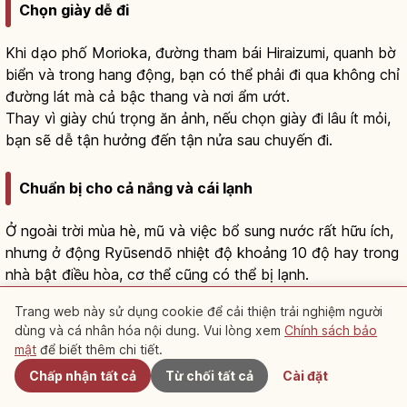
Chọn giày dễ đi
Khi dạo phố Morioka, đường tham bái Hiraizumi, quanh bờ
biển và trong hang động, bạn có thể phải đi qua không chỉ
đường lát mà cả bậc thang và nơi ẩm ướt.
Thay vì giày chú trọng ăn ảnh, nếu chọn giày đi lâu ít mỏi,
bạn sẽ dễ tận hưởng đến tận nửa sau chuyến đi.
Chuẩn bị cho cả nắng và cái lạnh
Ở ngoài trời mùa hè, mũ và việc bổ sung nước rất hữu ích,
nhưng ở động Ryūsendō nhiệt độ khoảng 10 độ hay trong
nhà bật điều hòa, cơ thể cũng có thể bị lạnh.
Nếu mang áo khoác mỏng, bạn sẽ dễ ứng phó với gió
Trang web này sử dụng cookie để cải thiện trải nghiệm người
biển, điều hòa và không khí trong hang.
dùng và cá nhân hóa nội dung. Vui lòng xem
Chính sách bảo
Gần đây
mật
để biết thêm chi tiết.
Lịch trình mẫu Iwate mùa hè điều
Chấp nhận tất cả
Từ chối tất cả
Cài đặt
chỉnh theo từng kiểu chuyến đi