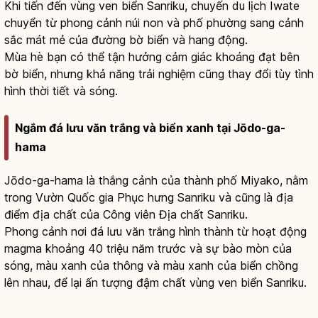
Khi tiến đến vùng ven biển Sanriku, chuyến du lịch Iwate
chuyển từ phong cảnh núi non và phố phường sang cảnh
sắc mát mẻ của đường bờ biển và hang động.
Mùa hè bạn có thể tận hưởng cảm giác khoáng đạt bên
bờ biển, nhưng khả năng trải nghiệm cũng thay đổi tùy tình
hình thời tiết và sóng.
Ngắm đá lưu văn trắng và biển xanh tại Jōdo-ga-
hama
Jōdo-ga-hama là thắng cảnh của thành phố Miyako, nằm
trong Vườn Quốc gia Phục hưng Sanriku và cũng là địa
điểm địa chất của Công viên Địa chất Sanriku.
Phong cảnh nơi đá lưu văn trắng hình thành từ hoạt động
magma khoảng 40 triệu năm trước và sự bào mòn của
sóng, màu xanh của thông và màu xanh của biển chồng
lên nhau, để lại ấn tượng đậm chất vùng ven biển Sanriku.
Jodogahama ở Iwate: đá Rhyolite trắng
cõi tịnh độ
Đọc bài viết
→