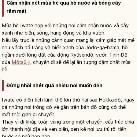
Cảm nhận nét mùa hè qua bờ nước và bóng cây
râm mát
Mùa hè Iwate hợp với những nơi cảm nhận nước và cây
xanh như biển, sông, hang động và khu vườn.
Nếu lấy trục là những cảnh quan mang lại cảm giác mát mẻ
như vách đá trắng và biển xanh của Jōdo-ga-hama, hồ
ngầm dưới lòng đất của động Ryūsendō, vườn Tịnh Độ
của
Mōtsū-ji
, chuyến đi sẽ để lại ấn tượng đậm chất mùa
hè.
Đừng nhồi nhét quá nhiều nơi muốn đến
Iwate có diện tích lãnh thổ lớn thứ hai sau Hokkaidō, ngay
cả những nơi trông có vẻ gần trên bản đồ cũng có thể
mất thời gian di chuyển.
Thay vì đi khắp toàn vùng trong một chuyến, cấu trúc chia
lớn thành nội địa và ven biển, xen kẽ nơi lưu trú rồi tiến
bước sẽ phù hợp hơn.