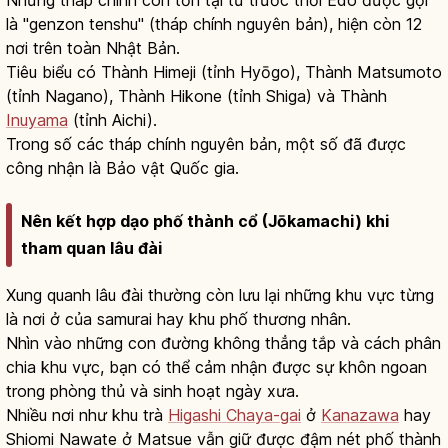
Những tháp chính còn tồn tại từ trước thời Edo được gọi
là "genzon tenshu" (tháp chính nguyên bản), hiện còn 12
nơi trên toàn Nhật Bản.
Tiêu biểu có Thành Himeji (tỉnh Hyōgo), Thành Matsumoto
(tỉnh Nagano), Thành Hikone (tỉnh Shiga) và Thành
Inuyama
(tỉnh Aichi).
Trong số các tháp chính nguyên bản, một số đã được
công nhận là Bảo vật Quốc gia.
Nên kết hợp dạo phố thành cổ (Jōkamachi) khi
tham quan lâu đài
Xung quanh lâu đài thường còn lưu lại những khu vực từng
là nơi ở của samurai hay khu phố thương nhân.
Nhìn vào những con đường không thẳng tắp và cách phân
chia khu vực, bạn có thể cảm nhận được sự khôn ngoan
trong phòng thủ và sinh hoạt ngày xưa.
Nhiều nơi như khu trà
Higashi Chaya-gai
ở
Kanazawa
hay
Shiomi Nawate ở Matsue vẫn giữ được đậm nét phố thành