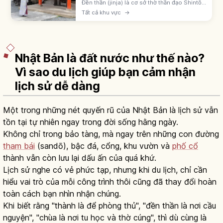
Đền thần (jinja) là cơ sở thờ thần đạo Shintō
Nhật, khoảng 80.000 ngôi. Nhận biết qua
Tất cả khu vực
→
cổng torii; quy trình: torii, temizuya, ni-rei ni-
hakushu ichi-rei.
Nhật Bản là đất nước như thế nào?
Vì sao du lịch giúp bạn cảm nhận
lịch sử dễ dàng
Một trong những nét quyến rũ của Nhật Bản là lịch sử vẫn
tồn tại tự nhiên ngay trong đời sống hằng ngày.
Không chỉ trong bảo tàng, mà ngay trên những con đường
tham bái
(sandō), bậc đá, cổng, khu vườn và
phố cổ
thành vẫn còn lưu lại dấu ấn của quá khứ.
Lịch sử nghe có vẻ phức tạp, nhưng khi du lịch, chỉ cần
hiểu vai trò của mỗi công trình thôi cũng đã thay đổi hoàn
toàn cách bạn nhìn nhận chúng.
Khi biết rằng "thành là để phòng thủ", "đền thần là nơi cầu
nguyện", "chùa là nơi tu học và thờ cúng", thì dù cùng là