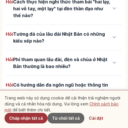
Hỏi
Cách thực hiện nghi thức tham bái "hai lạy,
keyboard_arrow_down
hai vỗ tay, một lạy" tại đền thần đạo như
thế nào?
Hỏi
Tường đá của lâu đài Nhật Bản có những
keyboard_arrow_down
kiểu xếp nào?
Hỏi
Phí tham quan lâu đài, đền và chùa ở Nhật
keyboard_arrow_down
Bản thường là bao nhiêu?
Hỏi
Có hướng dẫn đa ngôn ngữ hoặc thông tin
keyboard_arrow_down
bằng tiếng Anh cho du khách nước ngoài
Trang web này sử dụng cookie để cải thiện trải nghiệm người
không?
dùng và cá nhân hóa nội dung. Vui lòng xem
Chính sách bảo
Gần đây
mật
để biết thêm chi tiết.
Hỏi
Đi dạo cả khu phố xung quanh có giúp hiểu
Chấp nhận tất cả
Từ chối tất cả
Cài đặt
keyboard_arrow_down
Tìm hiểu về Văn hóa truyền thống
Khám phá Tất cả khu vực
sâu hơn không?