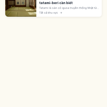
tatami-beri cần biết
Tatami là sàn cỏ igusa truyền thống Nhật từ
thời Muromachi. Cởi giày dép, không kéo
Tất cả khu vực
→
vali, tránh giẫm viền tatami-beri; mang tất
sạch vào phòng washitsu.