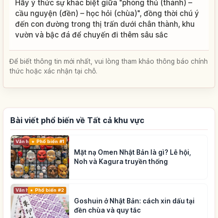
Hãy ý thức sự khác biệt giữa "phòng thủ (thành) –
cầu nguyện (đền) – học hỏi (chùa)", đồng thời chú ý
đến con đường trong thị trấn dưới chân thành, khu
vườn và bậc đá để chuyến đi thêm sâu sắc
Để biết thông tin mới nhất, vui lòng tham khảo thông báo chính
thức hoặc xác nhận tại chỗ.
Bài viết phổ biến về Tất cả khu vực
Phổ biến #1
Văn hóa truyền thống
Mặt nạ Omen Nhật Bản là gì? Lễ hội,
Noh và Kagura truyền thống
Phổ biến #2
Văn hóa truyền thống
Goshuin ở Nhật Bản: cách xin dấu tại
đền chùa và quy tắc