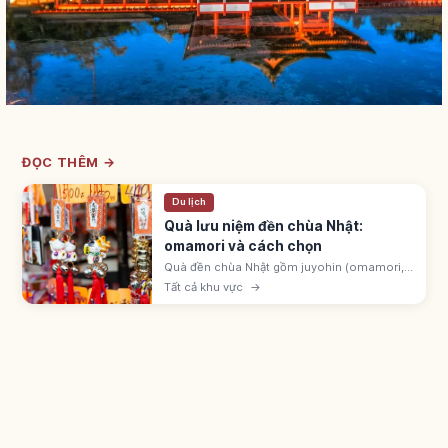
ĐỌC THÊM →
Du lịch
Quà lưu niệm đền chùa Nhật:
omamori và cách chọn
Quà đền chùa Nhật gồm juyohin (omamori,
goshuin, ofuda) gọi là được ban tặng, và đồ
Tất cả khu vực
→
engimono ở cửa hàng monzen-machi.
Omamori hatsuho-ryō 500-1.000 yên.