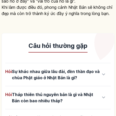
sao nó ở đây" và "vai trò của nó là gì".
Khi làm được điều đó, phong cảnh Nhật Bản sẽ không chỉ
đẹp mà còn trở thành ký ức đầy ý nghĩa trong lòng bạn.
Câu hỏi thường gặp
Hỏi
Sự khác nhau giữa lâu đài, đền thần đạo và
keyboard_arrow_down
chùa Phật giáo ở Nhật Bản là gì?
Hỏi
Tháp thiên thủ nguyên bản là gì và Nhật
keyboard_arrow_down
Bản còn bao nhiêu tháp?