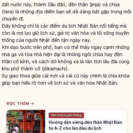
đất nước này, thành (lâu đài), đền thần (jinja) và chùa
(tera) là những địa điểm bạn sẽ dễ dàng bắt gặp trong mỗi
chuyến đi.
Đây không chỉ là các điểm du lịch Nhật Bản nổi tiếng mà
còn là nơi lưu giữ lịch sử, giá trị văn hóa và lối sống truyền
thống của người Nhật đến tận ngày nay.
Khi dạo bước trên phố, bạn có thể thấy ngay cạnh những
nhà ga và tòa nhà hiện đại là những ngôi chùa hay đền
thần cổ kính, và cách đó không xa là tàn tích lâu đài cùng
khu phố thành cổ (jōkamachi).
Sự giao thoa giữa cái mới và cái cũ này chính là chìa khóa
giúp bạn hiểu rõ hơn về lịch sử và văn hóa Nhật Bản.
ĐỌC THÊM →
Văn hóa truyền thống
Hướng dẫn viếng đền thần Nhật Bản
từ A-Z cho lần đầu du lịch