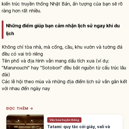
kiến trúc truyền thống Nhật Bản, ấn tượng của bạn sẽ rõ
ràng hơn rất nhiều.
Những điểm giúp bạn cảm nhận lịch sử ngay khi du
lịch
Không chỉ tòa nhà, mà cổng, cầu, khu vườn và tường đá
đều có vai trò riêng
Tên phố và địa hình vẫn mang dấu tích xưa (ví dụ:
"Marunouchi" hay "Sotobori" đều bắt nguồn từ cấu trúc lâu
đài)
Các lễ hội theo mùa và những địa điểm lịch sử vẫn gắn kết
với nhau đến ngày nay
ĐỌC THÊM →
Văn hóa truyền thống
Tatami: quy tắc cởi giày, vali và