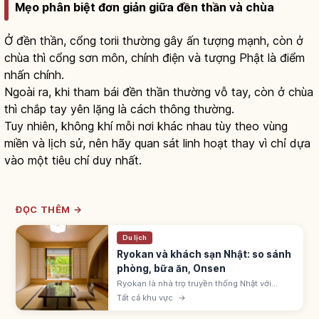
Mẹo phân biệt đơn giản giữa đền thần và chùa
Ở đền thần, cổng torii thường gây ấn tượng mạnh, còn ở
chùa thì cổng sơn môn, chính điện và tượng Phật là điểm
nhấn chính.
Ngoài ra, khi tham bái đền thần thường vỗ tay, còn ở chùa
thì chắp tay yên lặng là cách thông thường.
Tuy nhiên, không khí mỗi nơi khác nhau tùy theo vùng
miền và lịch sử, nên hãy quan sát linh hoạt thay vì chỉ dựa
vào một tiêu chí duy nhất.
ĐỌC THÊM →
Du lịch
Ryokan và khách sạn Nhật: so sánh
phòng, bữa ăn, Onsen
Ryokan là nhà trọ truyền thống Nhật với
phòng tatami, futon, yukata, kaiseki và
Tất cả khu vực
→
onsen. Khách sạn business, city, resort tự
do hơn. Chọn theo mục đích chuyến đi.