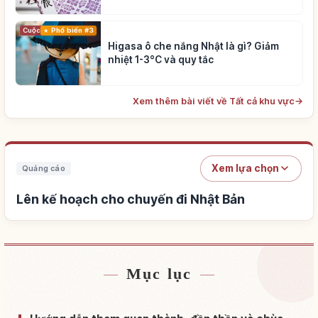
Cuộc sống
Phổ biến #3
Higasa ô che nắng Nhật là gì? Giảm
nhiệt 1-3°C và quy tắc
Xem thêm bài viết về Tất cả khu vực
→
Xem lựa chọn
Quảng cáo
Lên kế hoạch cho chuyến đi Nhật Bản
Mục lục
Tìm chỗ ở gần Nhật Bản
↗
Tìm trải nghiệm tại Nhật Bản
↗