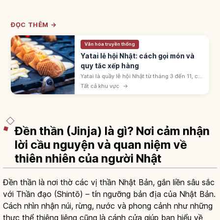
ĐỌC THÊM →
Văn hóa truyền thống
Yatai lễ hội Nhật: cách gọi món và
quy tắc xếp hàng
Yatai là quầy lễ hội Nhật từ tháng 3 đến 11, có
ringo-ame, yakisoba, takoyaki, kakigōri. Giá
Tất cả khu vực
→
300-500 yên; xếp hàng theo thứ tự và dịch
sang bên sau khi nhận.
Đền thần (Jinja) là gì? Nơi cảm nhận
lời cầu nguyện và quan niệm về
thiên nhiên của người Nhật
Đền thần là nơi thờ các vị thần Nhật Bản, gắn liền sâu sắc
với Thần đạo (Shintō) – tín ngưỡng bản địa của Nhật Bản.
Cách nhìn nhận núi, rừng, nước và phong cảnh như những
thực thể thiêng liêng cũng là cánh cửa giúp bạn hiểu về