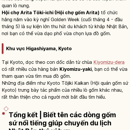
quan lò nung.
Hội chợ Arita Tōki-ichi (Hội chợ gốm Arita)
tổ chức
hằng năm vào kỳ nghỉ Golden Week (cuối tháng 4 - đầu
tháng 5) là sự kiện lớn thu hút du khách từ khắp Nhật Bản,
nơi bạn có thể vừa dạo phố vừa chọn lựa đồ gốm.
Khu vực Higashiyama, Kyoto
Tại Kyoto, dọc theo con dốc dẫn từ chùa
Kiyomizu-dera
có rất nhiều cửa hàng bán
Kiyomizu-yaki
, bạn có thể vừa
tham quan vừa tìm mua đồ gốm.
Những địa điểm như Kyoto Tōjiki Kaikan (Hội quán gốm sứ
Kyoto) trưng bày tác phẩm của nhiều lò gốm khác nhau,
rất thân thiện cho cả người mới bắt đầu tìm hiểu.
Tổng kết | Biết tên các dòng gốm
sứ nổi tiếng giúp chuyến du lịch