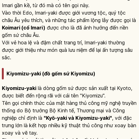
Imari gần kề, từ đó mà có tên gọi này.
Vào thời Edo, Imari-yaki được giới vương tộc, quý tộc
châu Âu yêu thích, và những tác phẩm lộng lẫy được gọi là
Koimari (cổ Imari)
được cho là đã ảnh hưởng đến nền
gốm sứ châu Âu.
Với vẻ hoa lệ và đậm chất trang trí, Imari-yaki thường
được giới thiệu như món quà lưu niệm để lại ấn tượng sâu
sắc.
Kiyomizu-yaki (đồ gốm sứ Kiyomizu)
Kiyomizu-yaki
là dòng gốm sứ được sản xuất tại Kyoto,
được biết đến rộng rãi với cái tên "Kiyomizu".
Tên gọi chính thức của mặt hàng thủ công mỹ nghệ truyền
thống do Bộ trưởng Bộ Kinh tế, Thương mại và Công
nghiệp chỉ định là
"Kyō-yaki và Kiyomizu-yaki"
, với đặc
trưng lớn là kết hợp nhiều kỹ thuật thủ công như xoay bàn
xoay và vẽ tay.