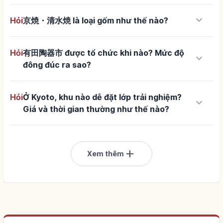
keyboard_arrow_down
Hỏi
京焼・清水焼 là loại gốm như thế nào?
Hỏi
有田陶器市 được tổ chức khi nào? Mức độ
keyboard_arrow_down
đông đúc ra sao?
Hỏi
Ở Kyoto, khu nào dễ đặt lớp trải nghiệm?
keyboard_arrow_down
Giá và thời gian thường như thế nào?
add
Xem thêm