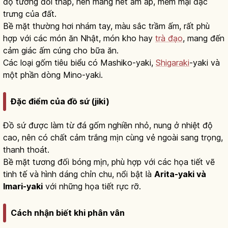
độ tương đối thấp, nên mang nét ấm áp, mềm mại đặc
trưng của đất.
Bề mặt thường hơi nhám tay, màu sắc trầm ấm, rất phù
hợp với các món ăn Nhật, món kho hay
trà đạo
, mang đến
cảm giác ấm cúng cho bữa ăn.
Các loại gốm tiêu biểu có Mashiko-yaki,
Shigaraki
-yaki và
một phần dòng Mino-yaki.
Đặc điểm của đồ sứ (jiki)
Đồ sứ được làm từ đá gốm nghiền nhỏ, nung ở nhiệt độ
cao, nên có chất cảm trắng mịn cùng vẻ ngoài sang trọng,
thanh thoát.
Bề mặt tương đối bóng mịn, phù hợp với các họa tiết vẽ
tinh tế và hình dáng chỉn chu, nổi bật là
Arita-yaki và
Imari-yaki
với những họa tiết rực rỡ.
Cách nhận biết khi phân vân