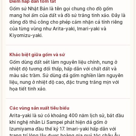
Điểm hấp dẫn tóm tắt
Gốm sứ Nhật Bản là tên gọi chung cho đồ gốm
mang hơi ấm của đất và đồ sứ trắng tinh xảo. Đây là
dòng đồ thủ công cho phép cảm nhận cá tính riêng
của từng vùng như Arita-yaki, Imari-yaki và
Kiyomizu-yaki.
Khác biệt giữa gốm và sứ
Gốm dùng đất sét làm nguyên liệu chính, nung ở
nhiệt độ tương đối thấp, hấp dẫn với chất đất và
màu sắc trầm. Sứ dùng đá gốm nghiền làm nguyên
liệu, nung ở nhiệt độ cao, đặc trưng trắng mịn với
họa tiết tinh xảo.
Các vùng sản xuất tiêu biểu
Arita-yaki là sứ có khoảng 400 năm lịch sử, bắt đầu
khi nghệ nhân Li Sampei phát hiện đá gốm ở
Izumiyama đầu thế kỷ 17. Imari-yaki hấp dẫn với
trang trí lộng lẫy được hoàng gia quý tộc châu Âu