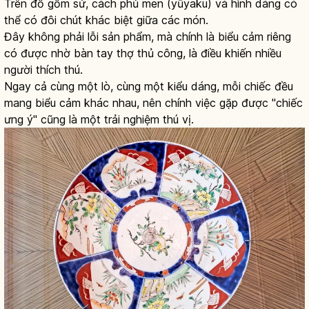
Trên đồ gốm sứ, cách phủ men (yūyaku) và hình dáng có
thể có đôi chút khác biệt giữa các món.
Đây không phải lỗi sản phẩm, mà chính là biểu cảm riêng
có được nhờ bàn tay thợ thủ công, là điều khiến nhiều
người thích thú.
Ngay cả cùng một lò, cùng một kiểu dáng, mỗi chiếc đều
mang biểu cảm khác nhau, nên chính việc gặp được "chiếc
ưng ý" cũng là một trải nghiệm thú vị.