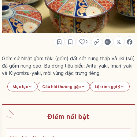
2
Gốm sứ Nhật gồm tōki (gốm) đất sét nung thấp và jiki (sứ)
đá gốm nung cao. Ba dòng tiêu biểu: Arita-yaki, Imari-yaki
và Kiyomizu-yaki, mỗi vùng đặc trưng riêng.
Mục lục
Câu hỏi thường gặp
Lộ trình gợi ý
Điểm nổi bật