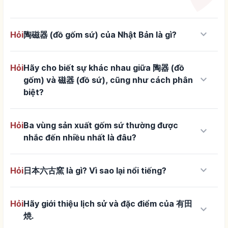
keyboard_arrow_down
Hỏi
陶磁器 (đồ gốm sứ) của Nhật Bản là gì?
Hỏi
Hãy cho biết sự khác nhau giữa 陶器 (đồ
keyboard_arrow_down
gốm) và 磁器 (đồ sứ), cũng như cách phân
biệt?
Hỏi
Ba vùng sản xuất gốm sứ thường được
keyboard_arrow_down
nhắc đến nhiều nhất là đâu?
keyboard_arrow_down
Hỏi
日本六古窯 là gì? Vì sao lại nổi tiếng?
Hỏi
Hãy giới thiệu lịch sử và đặc điểm của 有田
keyboard_arrow_down
焼.