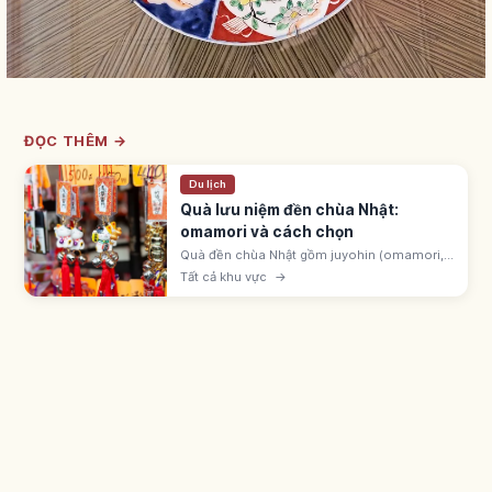
ĐỌC THÊM →
Du lịch
Quà lưu niệm đền chùa Nhật:
omamori và cách chọn
Quà đền chùa Nhật gồm juyohin (omamori,
goshuin, ofuda) gọi là được ban tặng, và đồ
Tất cả khu vực
→
engimono ở cửa hàng monzen-machi.
Omamori hatsuho-ryō 500-1.000 yên.