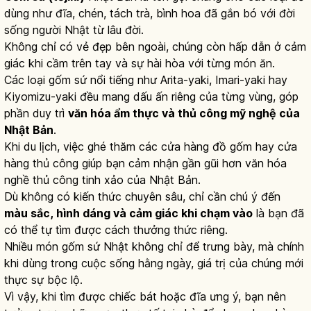
dùng như đĩa, chén, tách trà, bình hoa đã gắn bó với đời
sống người Nhật từ lâu đời.
Không chỉ có vẻ đẹp bên ngoài, chúng còn hấp dẫn ở cảm
giác khi cầm trên tay và sự hài hòa với từng món ăn.
Các loại gốm sứ nổi tiếng như Arita-yaki, Imari-yaki hay
Kiyomizu-yaki đều mang dấu ấn riêng của từng vùng, góp
phần duy trì
văn hóa ẩm thực và thủ công mỹ nghệ của
Nhật Bản
.
Khi du lịch, việc ghé thăm các cửa hàng đồ gốm hay cửa
hàng thủ công giúp bạn cảm nhận gần gũi hơn văn hóa
nghề thủ công tinh xảo của Nhật Bản.
Dù không có kiến thức chuyên sâu, chỉ cần chú ý đến
màu sắc, hình dáng và cảm giác khi chạm vào
là bạn đã
có thể tự tìm được cách thưởng thức riêng.
Nhiều món gốm sứ Nhật không chỉ để trưng bày, mà chính
khi dùng trong cuộc sống hằng ngày, giá trị của chúng mới
thực sự bộc lộ.
Vì vậy, khi tìm được chiếc bát hoặc đĩa ưng ý, bạn nên