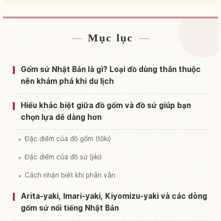
Mục lục
Tìm chỗ ở gần Nhật Bản
↗
Tìm trải nghiệm tại Nhật Bản
↗
Gốm sứ Nhật Bản là gì? Loại đồ dùng thân thuộc
nên khám phá khi du lịch
Hiểu khác biệt giữa đồ gốm và đồ sứ giúp bạn
chọn lựa dễ dàng hơn
Đặc điểm của đồ gốm (tōki)
Đặc điểm của đồ sứ (jiki)
Cách nhận biết khi phân vân
Arita-yaki, Imari-yaki, Kiyomizu-yaki và các dòng
gốm sứ nổi tiếng Nhật Bản