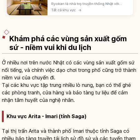
Ryokan là nhà trọ truyền thống Nhật với
phòng tatami, futon, yukata, kaiseki và
Tất cả khu vực
→
onsen. Khách sạn business, city, resort tự
do hơn. Chọn theo mục đích chuyến đi.
Khám phá các vùng sản xuất gốm
sứ - niềm vui khi du lịch
Ở nhiều nơi trên nước Nhật có các vùng sản xuất gốm sứ
nổi tiếng, và chính việc dạo chơi trong phố cũng trở thành
niềm vui của chuyến đi.
Tại các khu vực tập trung nhiều lò nung, bạn có thể ghé
các phòng tranh, cửa hàng và bảo tàng tư liệu để cảm
nhận tâm huyết của nghệ nhân.
Khu vực Arita - Imari (tỉnh Saga)
Tại thị trấn Arita và thành phố Imari thuộc tỉnh Saga có
nhiều bảo tàng truyền tải lịch sử đồ sứ và các tuyến tham