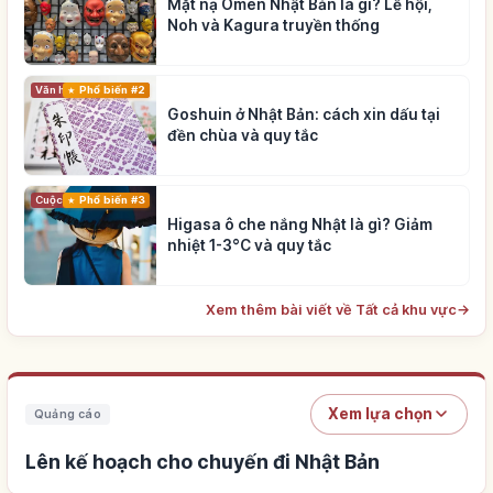
Mặt nạ Omen Nhật Bản là gì? Lễ hội,
Noh và Kagura truyền thống
Phổ biến #2
Văn hóa truyền thống
Goshuin ở Nhật Bản: cách xin dấu tại
đền chùa và quy tắc
Cuộc sống
Phổ biến #3
Higasa ô che nắng Nhật là gì? Giảm
nhiệt 1-3°C và quy tắc
Xem thêm bài viết về Tất cả khu vực
→
Xem lựa chọn
Quảng cáo
Lên kế hoạch cho chuyến đi Nhật Bản