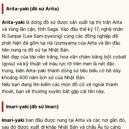
Arita-yaki (đồ sứ Arita)
Arita-yaki
là dòng đồ sứ được sản xuất tại thị trấn Arita
và vùng lân cận, tỉnh Saga. Vào đầu thế kỷ 17, nghệ nhân
Ri Sanpei (Lee Sam-pyeong) cùng các đồng nghiệp đã
phát hiện đá gốm tại núi Izumiyama của Arita và lần đầu
tiên nung ra đồ sứ tại Nhật Bản.
Nét đẹp của lớp nền trắng, hoa văn chàm bằng bột cobalt
(gosu) và kỹ thuật vẽ màu rực rỡ trên men là nét đặc
trưng, biến Arita-yaki thành dòng sứ tiêu biểu có bề dày
khoảng 400 năm lịch sử của Nhật Bản.
Nếu bạn đang tìm kiếm các món đồ có vẻ ngoài thanh
thoát, bạn sẽ thường xuyên bắt gặp cái tên này.
Imari-yaki (đồ sứ Imari)
Imari-yaki
ban đầu được nung tại Arita và các nơi gần đó,
sau đó được xuất đi khắp Nhật Bản và châu Âu từ cảng