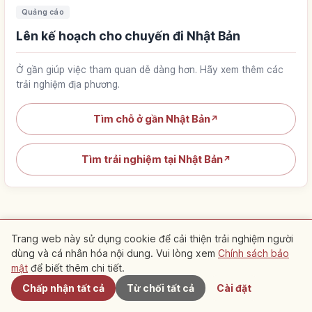
Quảng cáo
Lên kế hoạch cho chuyến đi Nhật Bản
Ở gần giúp việc tham quan dễ dàng hơn. Hãy xem thêm các
trải nghiệm địa phương.
Tìm chỗ ở gần Nhật Bản
↗
Tìm trải nghiệm tại Nhật Bản
↗
Trang web này sử dụng cookie để cải thiện trải nghiệm người
Tổng hợp lộ trình gợi ý
dùng và cá nhân hóa nội dung. Vui lòng xem
Chính sách bảo
Gần đây
mật
để biết thêm chi tiết.
Lộ trình có giới thiệu bài viết này
Chấp nhận tất cả
Từ chối tất cả
Cài đặt