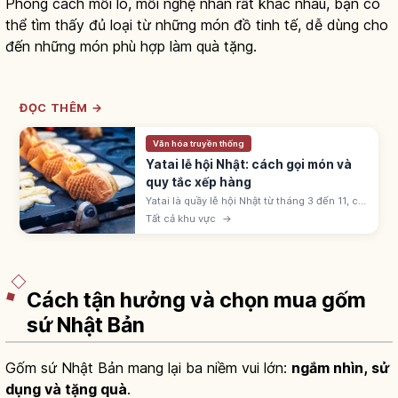
Phong cách mỗi lò, mỗi nghệ nhân rất khác nhau, bạn có
thể tìm thấy đủ loại từ những món đồ tinh tế, dễ dùng cho
đến những món phù hợp làm quà tặng.
ĐỌC THÊM →
Văn hóa truyền thống
Yatai lễ hội Nhật: cách gọi món và
quy tắc xếp hàng
Yatai là quầy lễ hội Nhật từ tháng 3 đến 11, có
ringo-ame, yakisoba, takoyaki, kakigōri. Giá
Tất cả khu vực
→
300-500 yên; xếp hàng theo thứ tự và dịch
sang bên sau khi nhận.
Cách tận hưởng và chọn mua gốm
sứ Nhật Bản
Gốm sứ Nhật Bản mang lại ba niềm vui lớn:
ngắm nhìn, sử
dụng và tặng quà
.