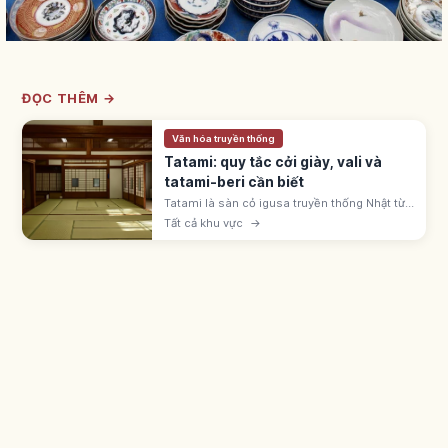
ĐỌC THÊM →
Văn hóa truyền thống
Tatami: quy tắc cởi giày, vali và
tatami-beri cần biết
Tatami là sàn cỏ igusa truyền thống Nhật từ
thời Muromachi. Cởi giày dép, không kéo
Tất cả khu vực
→
vali, tránh giẫm viền tatami-beri; mang tất
sạch vào phòng washitsu.