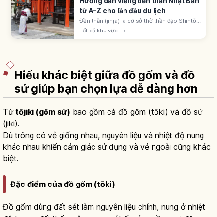
Hướng dẫn viếng đền thần Nhật Bản
từ A-Z cho lần đầu du lịch
Đền thần (jinja) là cơ sở thờ thần đạo Shintō
Nhật, khoảng 80.000 ngôi. Nhận biết qua
Tất cả khu vực
→
cổng torii; quy trình: torii, temizuya, ni-rei ni-
hakushu ichi-rei.
Hiểu khác biệt giữa đồ gốm và đồ
sứ giúp bạn chọn lựa dễ dàng hơn
Từ
tōjiki (gốm sứ)
bao gồm cả đồ gốm (tōki) và đồ sứ
(jiki).
Dù trông có vẻ giống nhau, nguyên liệu và nhiệt độ nung
khác nhau khiến cảm giác sử dụng và vẻ ngoài cũng khác
biệt.
Đặc điểm của đồ gốm (tōki)
Đồ gốm dùng đất sét làm nguyên liệu chính, nung ở nhiệt