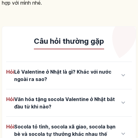
hợp với mình nhé.
Câu hỏi thường gặp
Hỏi
Lễ Valentine ở Nhật là gì? Khác với nước
keyboard_arrow_down
ngoài ra sao?
Hỏi
Văn hóa tặng socola Valentine ở Nhật bắt
keyboard_arrow_down
đầu từ khi nào?
Hỏi
Socola tỏ tình, socola xã giao, socola bạn
keyboard_arrow_down
bè và socola tự thưởng khác nhau thế