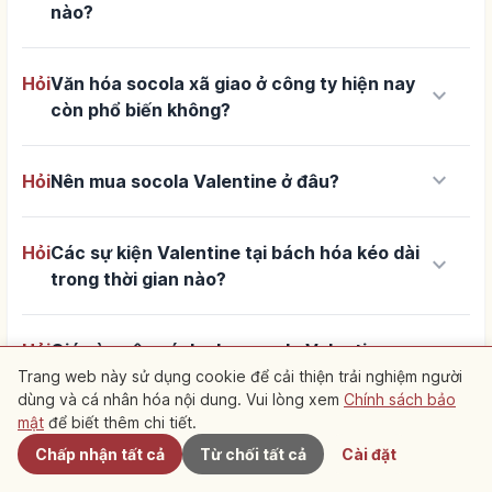
nào?
Hỏi
Văn hóa socola xã giao ở công ty hiện nay
keyboard_arrow_down
còn phổ biến không?
keyboard_arrow_down
Hỏi
Nên mua socola Valentine ở đâu?
Hỏi
Các sự kiện Valentine tại bách hóa kéo dài
keyboard_arrow_down
trong thời gian nào?
Hỏi
Giá và ngân sách cho socola Valentine
keyboard_arrow_down
khoảng bao nhiêu?
Trang web này sử dụng cookie để cải thiện trải nghiệm người
dùng và cá nhân hóa nội dung. Vui lòng xem
Chính sách bảo
Gần đây
mật
để biết thêm chi tiết.
Hỏi
Khách nước ngoài đến Nhật nên trải
Chấp nhận tất cả
Từ chối tất cả
Cài đặt
keyboard_arrow_down
nghiệm Valentine kiểu Nhật như thế nào?