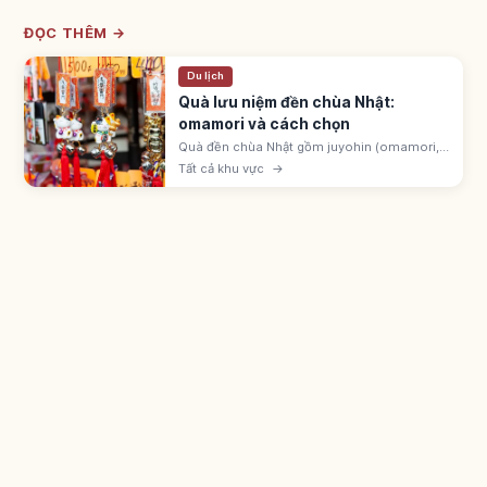
ĐỌC THÊM →
Du lịch
Quà lưu niệm đền chùa Nhật:
omamori và cách chọn
Quà đền chùa Nhật gồm juyohin (omamori,
goshuin, ofuda) gọi là được ban tặng, và đồ
Tất cả khu vực
→
engimono ở cửa hàng monzen-machi.
Omamori hatsuho-ryō 500-1.000 yên.