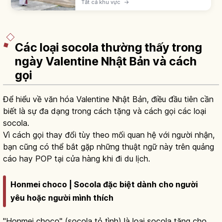
Tất cả khu vực
→
cổng torii; quy trình: torii, temizuya, ni-rei ni-
hakushu ichi-rei.
Các loại socola thường thấy trong
ngày Valentine Nhật Bản và cách
gọi
Để hiểu về văn hóa Valentine Nhật Bản, điều đầu tiên cần
biết là sự đa dạng trong cách tặng và cách gọi các loại
socola.
Vì cách gọi thay đổi tùy theo mối quan hệ với người nhận,
bạn cũng có thể bắt gặp những thuật ngữ này trên quảng
cáo hay POP tại cửa hàng khi đi du lịch.
Honmei choco | Socola đặc biệt dành cho người
yêu hoặc người mình thích
"Honmei choco" (socola tỏ tình) là loại socola tặng cho