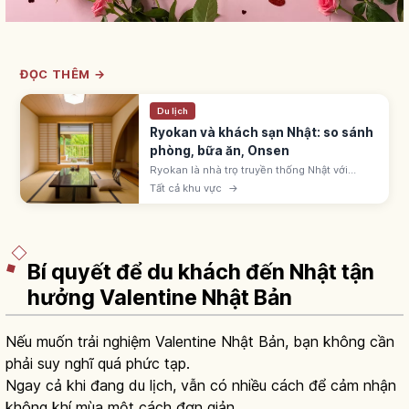
ĐỌC THÊM →
Du lịch
Ryokan và khách sạn Nhật: so sánh
phòng, bữa ăn, Onsen
Ryokan là nhà trọ truyền thống Nhật với
phòng tatami, futon, yukata, kaiseki và
Tất cả khu vực
→
onsen. Khách sạn business, city, resort tự
do hơn. Chọn theo mục đích chuyến đi.
Bí quyết để du khách đến Nhật tận
hưởng Valentine Nhật Bản
Nếu muốn trải nghiệm Valentine Nhật Bản, bạn không cần
phải suy nghĩ quá phức tạp.
Ngay cả khi đang du lịch, vẫn có nhiều cách để cảm nhận
không khí mùa một cách đơn giản.