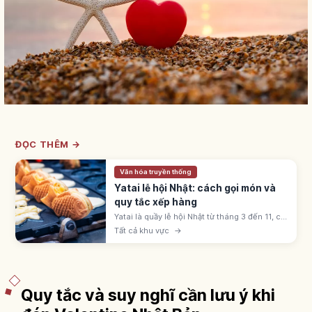
ĐỌC THÊM →
Văn hóa truyền thống
Yatai lễ hội Nhật: cách gọi món và
quy tắc xếp hàng
Yatai là quầy lễ hội Nhật từ tháng 3 đến 11, có
ringo-ame, yakisoba, takoyaki, kakigōri. Giá
Tất cả khu vực
→
300-500 yên; xếp hàng theo thứ tự và dịch
sang bên sau khi nhận.
Quy tắc và suy nghĩ cần lưu ý khi