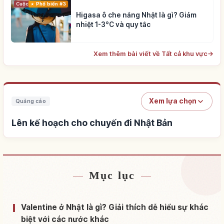
Cuộc sống
Phổ biến #3
Higasa ô che nắng Nhật là gì? Giảm
nhiệt 1-3°C và quy tắc
Xem thêm bài viết về Tất cả khu vực
→
Xem lựa chọn
Quảng cáo
Lên kế hoạch cho chuyến đi Nhật Bản
Mục lục
Tìm chỗ ở gần Nhật Bản
↗
Tìm trải nghiệm tại Nhật Bản
↗
Valentine ở Nhật là gì? Giải thích dễ hiểu sự khác
biệt với các nước khác