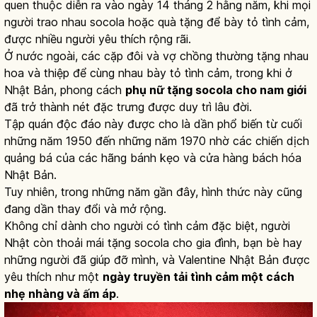
quen thuộc diễn ra vào ngày 14 tháng 2 hằng năm, khi mọi
người trao nhau socola hoặc quà tặng để bày tỏ tình cảm,
được nhiều người yêu thích rộng rãi.
Ở nước ngoài, các cặp đôi và vợ chồng thường tặng nhau
hoa và thiệp để cùng nhau bày tỏ tình cảm, trong khi ở
Nhật Bản, phong cách
phụ nữ tặng socola cho nam giới
đã trở thành nét đặc trưng được duy trì lâu đời.
Tập quán độc đáo này được cho là dần phổ biến từ cuối
những năm 1950 đến những năm 1970 nhờ các chiến dịch
quảng bá của các hãng bánh kẹo và cửa hàng bách hóa
Nhật Bản.
Tuy nhiên, trong những năm gần đây, hình thức này cũng
đang dần thay đổi và mở rộng.
Không chỉ dành cho người có tình cảm đặc biệt, người
Nhật còn thoải mái tặng socola cho gia đình, bạn bè hay
những người đã giúp đỡ mình, và Valentine Nhật Bản được
yêu thích như một
ngày truyền tải tình cảm một cách
nhẹ nhàng và ấm áp
.