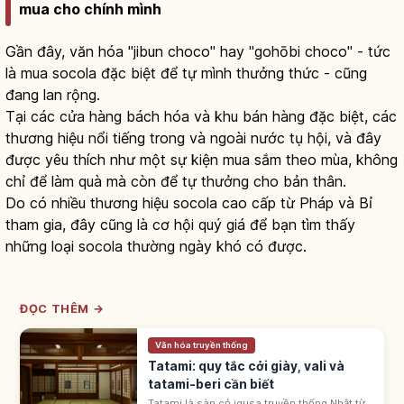
mua cho chính mình
Gần đây, văn hóa "jibun choco" hay "gohōbi choco" - tức
là mua socola đặc biệt để tự mình thưởng thức - cũng
đang lan rộng.
Tại các cửa hàng bách hóa và khu bán hàng đặc biệt, các
thương hiệu nổi tiếng trong và ngoài nước tụ hội, và đây
được yêu thích như một sự kiện mua sắm theo mùa, không
chỉ để làm quà mà còn để tự thưởng cho bản thân.
Do có nhiều thương hiệu socola cao cấp từ Pháp và Bỉ
tham gia, đây cũng là cơ hội quý giá để bạn tìm thấy
những loại socola thường ngày khó có được.
ĐỌC THÊM →
Văn hóa truyền thống
Tatami: quy tắc cởi giày, vali và
tatami-beri cần biết
Tatami là sàn cỏ igusa truyền thống Nhật từ