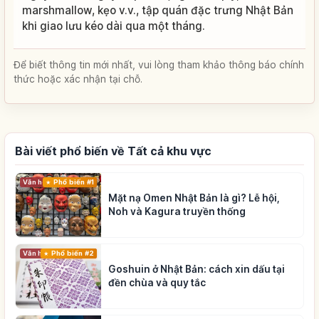
marshmallow, kẹo v.v., tập quán đặc trưng Nhật Bản
khi giao lưu kéo dài qua một tháng.
Để biết thông tin mới nhất, vui lòng tham khảo thông báo chính
thức hoặc xác nhận tại chỗ.
Bài viết phổ biến về Tất cả khu vực
Phổ biến #1
Văn hóa truyền thống
Mặt nạ Omen Nhật Bản là gì? Lễ hội,
Noh và Kagura truyền thống
Phổ biến #2
Văn hóa truyền thống
Goshuin ở Nhật Bản: cách xin dấu tại
đền chùa và quy tắc