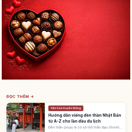
ĐỌC THÊM →
Văn hóa truyền thống
Hướng dẫn viếng đền thần Nhật Bản
từ A-Z cho lần đầu du lịch
Đền thần (jinja) là cơ sở thờ thần đạo Shintō
Nhật, khoảng 80.000 ngôi. Nhận biết qua