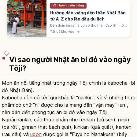
Văn hóa truyền thống
Hướng dẫn viếng đền thần Nhật Bản
từ A-Z cho lần đầu du lịch
Đền thần (jinja) là cơ sở thờ thần đạo Shintō
Nhật, khoảng 80.000 ngôi. Nhận biết qua
Tất cả khu vực
→
cổng torii; quy trình: torii, temizuya, ni-rei ni-
hakushu ichi-rei.
Vì sao người Nhật ăn bí đỏ vào ngày
Tōji?
Món ăn nổi tiếng nhất trong ngày Tōji chính là kabocha (bí
đỏ Nhật Bản).
Kabocha còn có tên gọi khác là "nankin", và vì những thực
phẩm có chữ "n" được cho là mang đến "vận may" (un),
nên dẫn đến phong tục ăn bí đỏ vào ngày Tōji.
Ngoài nankin, các thực phẩm như renkon (củ sen), ninjin
(cà rốt), ginnan (hạt bạch quả), kinkan (quả quất), kanten
(rau câu) và
udon
được gọi là "Fuyu no Nanakusa" (bảy