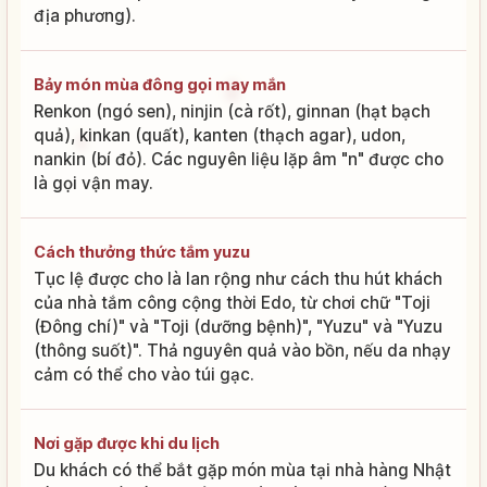
địa phương).
Bảy món mùa đông gọi may mắn
Renkon (ngó sen), ninjin (cà rốt), ginnan (hạt bạch
quả), kinkan (quất), kanten (thạch agar), udon,
nankin (bí đỏ). Các nguyên liệu lặp âm "n" được cho
là gọi vận may.
Cách thưởng thức tắm yuzu
Tục lệ được cho là lan rộng như cách thu hút khách
của nhà tắm công cộng thời Edo, từ chơi chữ "Toji
(Đông chí)" và "Toji (dưỡng bệnh)", "Yuzu" và "Yuzu
(thông suốt)". Thả nguyên quả vào bồn, nếu da nhạy
cảm có thể cho vào túi gạc.
Nơi gặp được khi du lịch
Du khách có thể bắt gặp món mùa tại nhà hàng Nhật