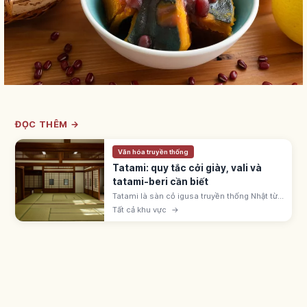
ĐỌC THÊM →
Văn hóa truyền thống
Tatami: quy tắc cởi giày, vali và
tatami-beri cần biết
Tatami là sàn cỏ igusa truyền thống Nhật từ
thời Muromachi. Cởi giày dép, không kéo
Tất cả khu vực
→
vali, tránh giẫm viền tatami-beri; mang tất
sạch vào phòng washitsu.