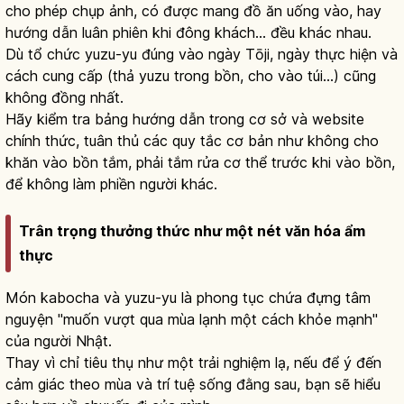
cho phép chụp ảnh, có được mang đồ ăn uống vào, hay
hướng dẫn luân phiên khi đông khách… đều khác nhau.
Dù tổ chức yuzu-yu đúng vào ngày Tōji, ngày thực hiện và
cách cung cấp (thả yuzu trong bồn, cho vào túi…) cũng
không đồng nhất.
Hãy kiểm tra bảng hướng dẫn trong cơ sở và website
chính thức, tuân thủ các quy tắc cơ bản như không cho
khăn vào bồn tắm, phải tắm rửa cơ thể trước khi vào bồn,
để không làm phiền người khác.
Trân trọng thưởng thức như một nét văn hóa ẩm
thực
Món kabocha và yuzu-yu là phong tục chứa đựng tâm
nguyện "muốn vượt qua mùa lạnh một cách khỏe mạnh"
của người Nhật.
Thay vì chỉ tiêu thụ như một trải nghiệm lạ, nếu để ý đến
cảm giác theo mùa và trí tuệ sống đằng sau, bạn sẽ hiểu