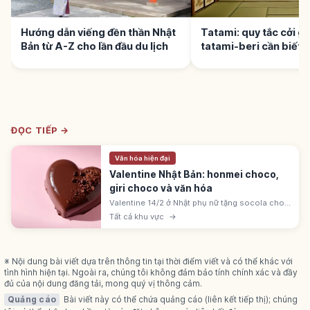
Hướng dẫn viếng đền thần Nhật
Tatami: quy tắc cởi già
Bản từ A-Z cho lần đầu du lịch
tatami-beri cần biết
ĐỌC TIẾP →
Văn hóa hiện đại
Valentine Nhật Bản: honmei choco,
giri choco và văn hóa
Valentine 14/2 ở Nhật phụ nữ tặng socola cho
nam giới, phổ biến từ 1950-1970. Phân biệt
Tất cả khu vực
→
honmei choco người yêu, giri choco xã giao
và tomo choco cho bạn bè.
※ Nội dung bài viết dựa trên thông tin tại thời điểm viết và có thể khác với
tình hình hiện tại. Ngoài ra, chúng tôi không đảm bảo tính chính xác và đầy
đủ của nội dung đăng tải, mong quý vị thông cảm.
Quảng cáo
Bài viết này có thể chứa quảng cáo (liên kết tiếp thị); chúng