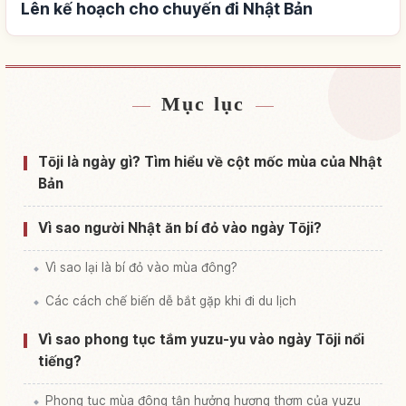
Lên kế hoạch cho chuyến đi Nhật Bản
Mục lục
Tìm chỗ ở gần Nhật Bản
↗
Tìm trải nghiệm tại Nhật Bản
↗
Tōji là ngày gì? Tìm hiểu về cột mốc mùa của Nhật
Bản
Vì sao người Nhật ăn bí đỏ vào ngày Tōji?
Vì sao lại là bí đỏ vào mùa đông?
Các cách chế biến dễ bắt gặp khi đi du lịch
Vì sao phong tục tắm yuzu-yu vào ngày Tōji nổi
tiếng?
Phong tục mùa đông tận hưởng hương thơm của yuzu