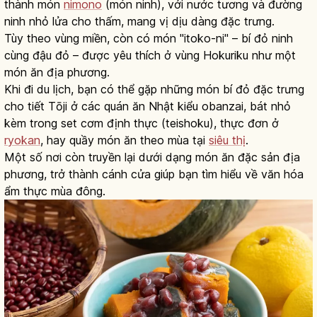
thành món
nimono
(món ninh), với nước tương và đường
ninh nhỏ lửa cho thấm, mang vị dịu dàng đặc trưng.
Tùy theo vùng miền, còn có món "itoko-ni" – bí đỏ ninh
cùng đậu đỏ – được yêu thích ở vùng Hokuriku như một
món ăn địa phương.
Khi đi du lịch, bạn có thể gặp những món bí đỏ đặc trưng
cho tiết Tōji ở các quán ăn Nhật kiểu obanzai, bát nhỏ
kèm trong set cơm định thực (teishoku), thực đơn ở
ryokan
, hay quầy món ăn theo mùa tại
siêu thị
.
Một số nơi còn truyền lại dưới dạng món ăn đặc sản địa
phương, trở thành cánh cửa giúp bạn tìm hiểu về văn hóa
ẩm thực mùa đông.