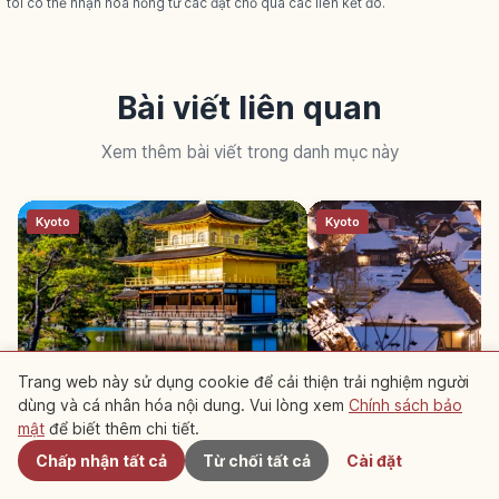
tôi có thể nhận hoa hồng từ các đặt chỗ qua các liên kết đó.
Bài viết liên quan
Xem thêm bài viết trong danh mục này
Kyoto
Kyoto
Trang web này sử dụng cookie để cải thiện trải nghiệm người
Chùa Vàng Kinkakuji Kyoto:
Làng Miyama Kayabuk
dùng và cá nhân hóa nội dung. Vui lòng xem
Chính sách bảo
Gần đây
Shariden Dát Vàng & UNESCO
Sato ở Kyoto: 39 nhà 
mật
để biết thêm chi tiết.
Chấp nhận tất cả
Từ chối tất cả
Cài đặt