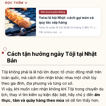
ĐỌC THÊM →
Văn hóa truyền thống
Yatai lễ hội Nhật: cách gọi món và
quy tắc xếp hàng
Yatai là quầy lễ hội Nhật từ tháng 3 đến 11, có
ringo-ame, yakisoba, takoyaki, kakigōri. Giá
Tất cả khu vực
→
300-500 yên; xếp hàng theo thứ tự và dịch
sang bên sau khi nhận.
Cách tận hưởng ngày Tōji tại Nhật
Bản
Tōji không phải là lễ hội lớn được tổ chức đồng nhất trên
toàn quốc, mà cách đón nhận khác nhau một chút tùy
theo gia đình, địa phương và từng cơ sở.
Vì vậy, khi muốn cảm nhận không khí Tōji trong chuyến du
lịch, thay vì tìm kiếm sự kiện đặc biệt, hãy chú ý đến
ẩm
thực, tắm và quầy hàng theo mùa
sẽ dễ tìm thấy hơn.