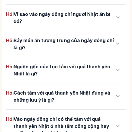
Hỏi
Vì sao vào ngày đông chí người Nhật ăn bí
keyboard_arrow_down
đỏ?
Hỏi
Bảy món ăn tượng trưng của ngày đông chí
keyboard_arrow_down
là gì?
Hỏi
Nguồn gốc của tục tắm với quả thanh yên
keyboard_arrow_down
Nhật là gì?
Hỏi
Cách tắm với quả thanh yên Nhật đúng và
keyboard_arrow_down
những lưu ý là gì?
Hỏi
Vào ngày đông chí có thể tắm với quả
keyboard_arrow_down
thanh yên Nhật ở nhà tắm công cộng hay