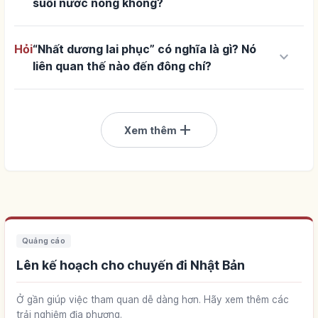
suối nước nóng không?
Hỏi
“Nhất dương lai phục” có nghĩa là gì? Nó
keyboard_arrow_down
liên quan thế nào đến đông chí?
add
Xem thêm
Quảng cáo
Lên kế hoạch cho chuyến đi Nhật Bản
Ở gần giúp việc tham quan dễ dàng hơn. Hãy xem thêm các
trải nghiệm địa phương.