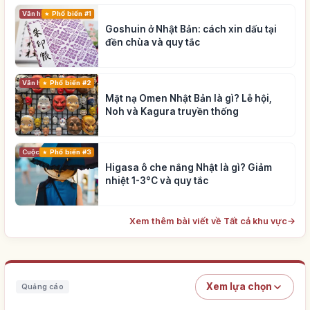
Phổ biến #1
Văn hóa truyền thống
Goshuin ở Nhật Bản: cách xin dấu tại
đền chùa và quy tắc
Phổ biến #2
Văn hóa truyền thống
Mặt nạ Omen Nhật Bản là gì? Lễ hội,
Noh và Kagura truyền thống
Cuộc sống
Phổ biến #3
Higasa ô che nắng Nhật là gì? Giảm
nhiệt 1-3°C và quy tắc
Xem thêm bài viết về Tất cả khu vực
→
Xem lựa chọn
Quảng cáo