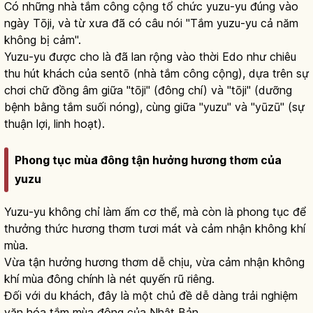
Có những nhà tắm công cộng tổ chức yuzu-yu đúng vào
ngày Tōji, và từ xưa đã có câu nói "Tắm yuzu-yu cả năm
không bị cảm".
Yuzu-yu được cho là đã lan rộng vào thời Edo như chiêu
thu hút khách của sentō (nhà tắm công cộng), dựa trên sự
chơi chữ đồng âm giữa "tōji" (đông chí) và "tōji" (dưỡng
bệnh bằng tắm suối nóng), cùng giữa "yuzu" và "yūzū" (sự
thuận lợi, linh hoạt).
Phong tục mùa đông tận hưởng hương thơm của
yuzu
Yuzu-yu không chỉ làm ấm cơ thể, mà còn là phong tục để
thưởng thức hương thơm tươi mát và cảm nhận không khí
mùa.
Vừa tận hưởng hương thơm dễ chịu, vừa cảm nhận không
khí mùa đông chính là nét quyến rũ riêng.
Đối với du khách, đây là một chủ đề dễ dàng trải nghiệm
văn hóa tắm mùa đông của Nhật Bản.