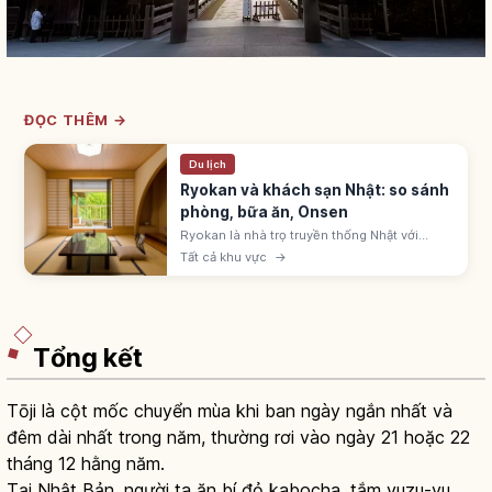
ĐỌC THÊM →
Du lịch
Ryokan và khách sạn Nhật: so sánh
phòng, bữa ăn, Onsen
Ryokan là nhà trọ truyền thống Nhật với
phòng tatami, futon, yukata, kaiseki và
Tất cả khu vực
→
onsen. Khách sạn business, city, resort tự
do hơn. Chọn theo mục đích chuyến đi.
Tổng kết
Tōji là cột mốc chuyển mùa khi ban ngày ngắn nhất và
đêm dài nhất trong năm, thường rơi vào ngày 21 hoặc 22
tháng 12 hằng năm.
Tại Nhật Bản, người ta ăn bí đỏ kabocha, tắm yuzu-yu