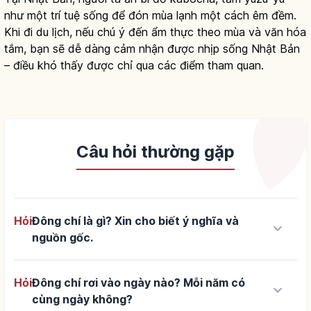
như một trí tuệ sống để đón mùa lạnh một cách êm đềm.
Khi đi du lịch, nếu chú ý đến ẩm thực theo mùa và văn hóa
tắm, bạn sẽ dễ dàng cảm nhận được nhịp sống Nhật Bản
– điều khó thấy được chỉ qua các điểm tham quan.
Câu hỏi thường gặp
Hỏi
Đông chí là gì? Xin cho biết ý nghĩa và
keyboard_arrow_down
nguồn gốc.
Hỏi
Đông chí rơi vào ngày nào? Mỗi năm có
keyboard_arrow_down
cùng ngày không?