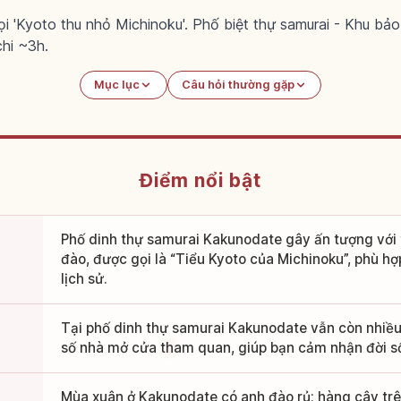
 'Kyoto thu nhỏ Michinoku'. Phố biệt thự samurai - Khu bảo 
hi ~3h.
Mục lục
Câu hỏi thường gặp
Điểm nổi bật
Phố dinh thự samurai Kakunodate gây ấn tượng với
đào, được gọi là “Tiểu Kyoto của Michinoku”, phù h
lịch sử.
Tại phố dinh thự samurai Kakunodate vẫn còn nhiều 
số nhà mở cửa tham quan, giúp bạn cảm nhận đời s
Mùa xuân ở Kakunodate có anh đào rủ; hàng cây trê