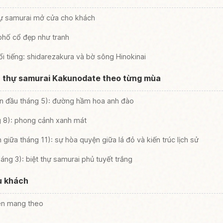
hự samurai mở cửa cho khách
phố cổ đẹp như tranh
 tiếng: shidarezakura và bờ sông Hinokinai
t thự samurai Kakunodate theo từng mùa
ến đầu tháng 5): đường hầm hoa anh đào
g 8): phong cảnh xanh mát
 giữa tháng 11): sự hòa quyện giữa lá đỏ và kiến trúc lịch sử
ng 3): biệt thự samurai phủ tuyết trắng
u khách
ên mang theo