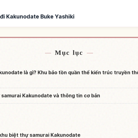
đi Kakunodate Buke Yashiki
odate Buke Yashiki
Tìm trải nghiệm tại K
↗
Mục lục
kunodate là gì? Khu bảo tồn quần thể kiến trúc truyền t
ự samurai Kakunodate và thông tin cơ bản
khu biệt thự samurai Kakunodate