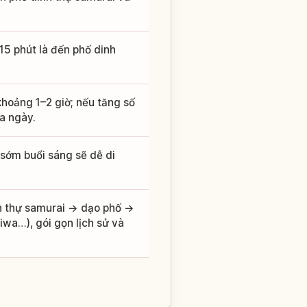
15 phút là đến phố dinh
hoảng 1–2 giờ; nếu tăng số
a ngày.
sớm buổi sáng sẽ dễ di
h thự samurai → dạo phố →
wa…), gói gọn lịch sử và