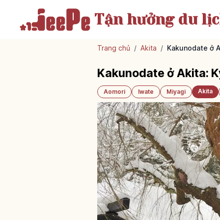
Tận hưởng
du lị
Trang chủ
/
Akita
/
Kakunodate ở A
Kakunodate ở Akita: 
Akita
Aomori
Iwate
Miyagi