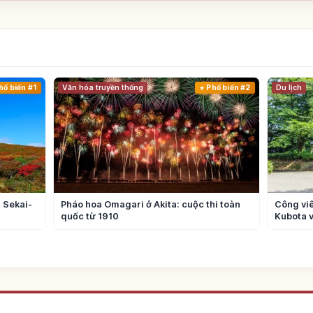
hổ biến #1
Văn hóa truyền thống
Phổ biến #2
Du lịch
 Sekai-
Pháo hoa Omagari ở Akita: cuộc thi toàn
Công viê
quốc từ 1910
Kubota 