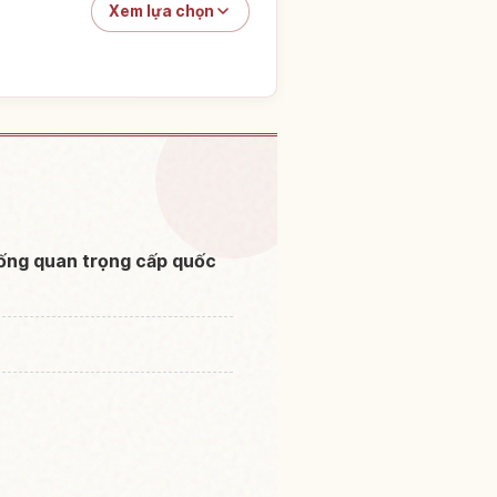
Xem lựa chọn
akunodate Buke Yashiki
↗
hống quan trọng cấp quốc