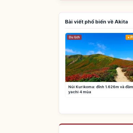
Bài viết phổ biến về Akita
Du lịch
P
Núi Kurikoma: đỉnh 1.626m và đầm
yachi 4 mùa