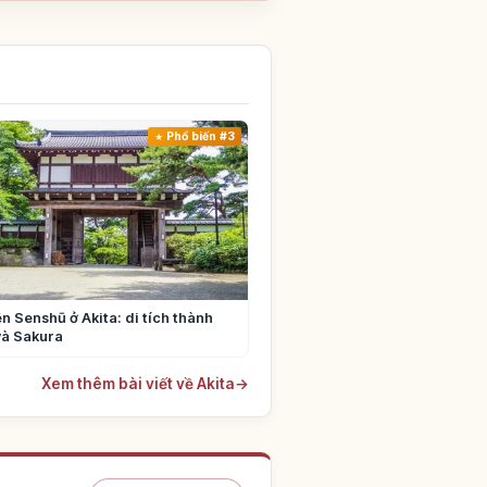
Phổ biến #3
n Senshū ở Akita: di tích thành
và Sakura
Xem thêm bài viết về Akita
→