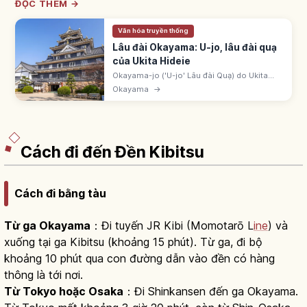
ĐỌC THÊM →
Văn hóa truyền thống
Lâu đài Okayama: U-jo, lâu đài quạ
của Ukita Hideie
Okayama-jo ('U-jo' Lâu đài Quạ) do Ukita
Hideie - Ngũ Đại Lão Toyotomi - xây xong
Okayama
→
1597. Tháp chính cháy 1945, phục dựng
1966, cải tạo 11/2022. Gần Korakuen.
Cách đi đến Đền Kibitsu
Cách đi bằng tàu
Từ ga Okayama
：Đi tuyến JR Kibi (Momotarō L
ine
) và
xuống tại ga Kibitsu (khoảng 15 phút). Từ ga, đi bộ
khoảng 10 phút qua con đường dẫn vào đền có hàng
thông là tới nơi.
Từ Tokyo hoặc Osaka
：Đi Shinkansen đến ga Okayama.