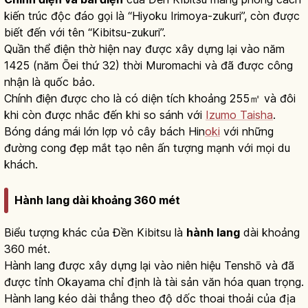
kiến trúc độc đáo gọi là “Hiyoku Irimoya-zukuri”, còn được
biết đến với tên “Kibitsu-zukuri”.
Quần thể điện thờ hiện nay được xây dựng lại vào năm
1425 (năm Ōei thứ 32) thời Muromachi và đã được công
nhận là quốc bảo.
Chính điện được cho là có diện tích khoảng 255㎡ và đôi
khi còn được nhắc đến khi so sánh với
Izumo Taisha
.
Bóng dáng mái lớn lợp vỏ cây bách Hin
oki
với những
đường cong đẹp mắt tạo nên ấn tượng mạnh với mọi du
khách.
Hành lang dài khoảng 360 mét
Biểu tượng khác của Đền Kibitsu là
hành lang
dài khoảng
360 mét.
Hành lang được xây dựng lại vào niên hiệu Tenshō và đã
được tỉnh Okayama chỉ định là tài sản văn hóa quan trọng.
Hành lang kéo dài thẳng theo độ dốc thoai thoải của địa