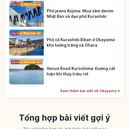
Du lịch
Phổ biến #1
Phố jeans Kojima: Mua sắm denim
Nhật Bản và dạo phố Kurashiki
Du lịch
Phổ biến #2
Phố cổ Kurashiki Bikan ở Okayama:
kho tường trắng và Ohara
Du lịch
Phổ biến #3
Venus Road Kuroshima: Đường cát
hiện khi thủy triều rút
Xem thêm bài viết về Okayama
→
Tổng hợp bài viết gợi ý