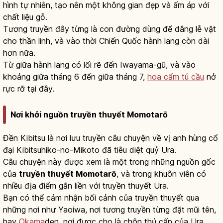
hình tự nhiên, tạo nên một không gian đẹp và ấm áp với
chất liệu gỗ.
Tương truyền đây từng là con đường dùng để dâng lễ vật
cho thần linh, và vào thời Chiến Quốc hành lang còn dài
hơn nữa.
Từ giữa hành lang có lối rẽ đến Iwayama-gū, và vào
khoảng giữa tháng 6 đến giữa tháng 7,
hoa cẩm tú cầu
nở
rực rỡ tại đây.
Nơi khởi nguồn truyền thuyết Momotarō
Đền Kibitsu là nơi lưu truyền câu chuyện về vị anh hùng cổ
đại Kibitsuhiko-no-Mikoto đã tiêu diệt quỷ Ura.
Câu chuyện này được xem là một trong những nguồn gốc
của
truyền thuyết Momotarō
, và trong khuôn viên có
nhiều địa điểm gắn liền với truyền thuyết Ura.
Bạn có thể cảm nhận bối cảnh của truyền thuyết qua
những nơi như Yaoiwa, nơi tương truyền từng đặt mũi tên,
hay
Okama
den, nơi được cho là chôn thủ cấp của Ura.