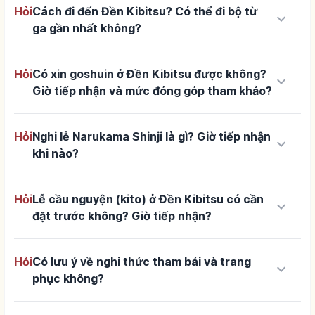
Hỏi
Cách đi đến Đền Kibitsu? Có thể đi bộ từ
keyboard_arrow_down
ga gần nhất không?
Hỏi
Có xin goshuin ở Đền Kibitsu được không?
keyboard_arrow_down
Giờ tiếp nhận và mức đóng góp tham khảo?
Hỏi
Nghi lễ Narukama Shinji là gì? Giờ tiếp nhận
keyboard_arrow_down
khi nào?
Hỏi
Lễ cầu nguyện (kito) ở Đền Kibitsu có cần
keyboard_arrow_down
đặt trước không? Giờ tiếp nhận?
Hỏi
Có lưu ý về nghi thức tham bái và trang
keyboard_arrow_down
phục không?