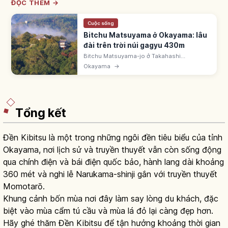
ĐỌC THÊM →
Cuộc sống
Bitchu Matsuyama ở Okayama: lâu
đài trên trời núi gagyu 430m
Bitchu Matsuyama-jo ở Takahashi
(Okayama) trên núi Gagyu 430m - 1/12 thiên
Okayama
→
thủ nguyên gốc, sơn thành duy nhất còn
tenshu. Mizunoya 1683. 'Lâu đài trên trời'.
Tổng kết
Đền Kibitsu là một trong những ngôi đền tiêu biểu của tỉnh
Okayama, nơi lịch sử và truyền thuyết vẫn còn sống động
qua chính điện và bái điện quốc bảo, hành lang dài khoảng
360 mét và nghi lễ Narukama-shinji gắn với truyền thuyết
Momotarō.
Khung cảnh bốn mùa nơi đây làm say lòng du khách, đặc
biệt vào mùa cẩm tú cầu và mùa lá đỏ lại càng đẹp hơn.
Hãy ghé thăm Đền Kibitsu để tận hưởng khoảng thời gian