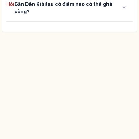
Hỏi
Gần Đền Kibitsu có điểm nào có thể ghé
keyboard_arrow_down
cùng?