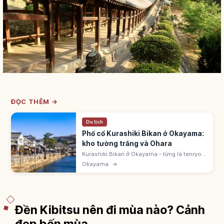
ĐỌC THÊM →
Du lịch
Phố cổ Kurashiki Bikan ở Okayama:
kho tường trắng và Ohara
Kurashiki Bikan ở Okayama - từng là tenryo
Mạc phủ Edo. Kho tường trắng dọc sông
Okayama
→
Kurashiki. Du thuyền Kawabune ~600m 20
phút. Bảo tàng Ohara lập 1930.
Đền Kibitsu nên đi mùa nào? Cảnh