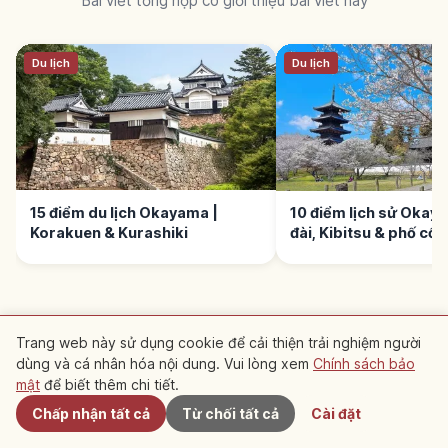
Bài viết tổng hợp có giới thiệu bài viết này
Du lịch
Du lịch
15 điểm du lịch Okayama |
10 điểm lịch sử Okaya
Korakuen & Kurashiki
đài, Kibitsu & phố cổ
Trang web này sử dụng cookie để cải thiện trải nghiệm người
dùng và cá nhân hóa nội dung. Vui lòng xem
Chính sách bảo
Gần đây
Điểm đến gợi ý gần đây
mật
để biết thêm chi tiết.
Chấp nhận tất cả
Từ chối tất cả
Cài đặt
Xem các bài viết gợi ý trong khu vực này