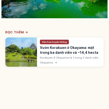
ĐỌC THÊM →
Văn hóa truyền thống
Vườn Korakuen ở Okayama: một
trong ba danh viên và ~14,4 hecta
Korakuen ở Okayama là 1 trong 3 danh viên
Nhật Bản (cùng Kenrokuen, Kairakuen). Ikeda
Okayama
→
Tsunamasa khởi công 1687, xong 1700.
Rộng ~14,4 hecta (~3 Tokyo Dome).