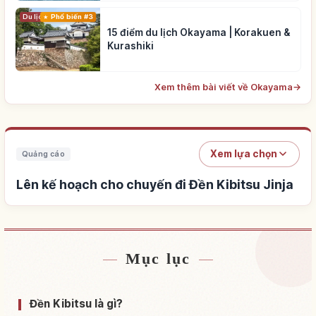
Du lịch
Phổ biến #3
15 điểm du lịch Okayama | Korakuen &
Kurashiki
Xem thêm bài viết về Okayama
→
Xem lựa chọn
Quảng cáo
Lên kế hoạch cho chuyến đi Đền Kibitsu Jinja
Mục lục
Tìm chỗ ở gần Đền Kibitsu Jinja
↗
Tìm trải nghiệm tại Đền Kibitsu Jinja
↗
Đền Kibitsu là gì?