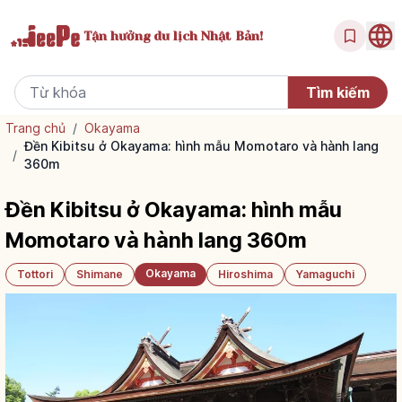
Tận hưởng
du lịch Nhật Bản!
Trang chủ
/
Okayama
Đền Kibitsu ở Okayama: hình mẫu Momotaro và hành lang
/
360m
Đền Kibitsu ở Okayama: hình mẫu
Momotaro và hành lang 360m
Okayama
Tottori
Shimane
Hiroshima
Yamaguchi