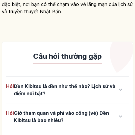
đặc biệt, nơi bạn có thể chạm vào vẻ lãng mạn của lịch sử
và truyền thuyết Nhật Bản.
Câu hỏi thường gặp
Hỏi
Đền Kibitsu là đền như thế nào? Lịch sử và
keyboard_arrow_down
điểm nổi bật?
Hỏi
Giờ tham quan và phí vào cổng (vé) Đền
keyboard_arrow_down
Kibitsu là bao nhiêu?