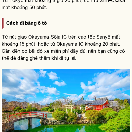
Từ Tokyo mất khoảng 3 giờ 20 phút, còn từ Shin-Osaka
mất khoảng 50 phút.
Cách đi bằng ô tô
Từ nút giao Okayama-Sōja IC trên cao tốc Sanyō mất
khoảng 15 phút, hoặc từ Okayama IC khoảng 20 phút.
Gần đền có bãi đỗ xe miễn phí đầy đủ, nên bạn cũng có
thể dễ dàng ghé thăm khi đi tự lái.