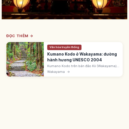
ĐỌC THÊM →
Văn hóa truyền thống
Kumano Kodo ở Wakayama: đường
hành hương UNESCO 2004
Kumano Kodo trên bán đảo Kii (Wakayama)
nối Kumano Sanzan: Hongu, Hayatama,
Wakayama
→
Nachi Taisha. UNESCO 2004. Đường lát đá
Daimon-zaka rừng tuyết tùng cao vút.