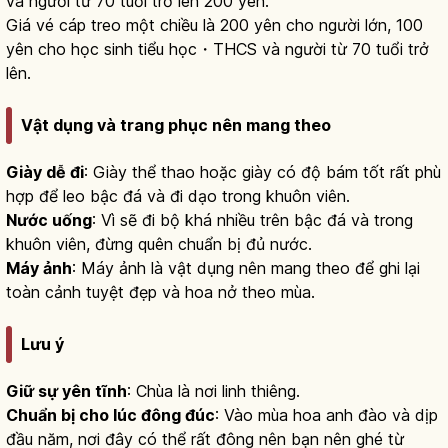
và người từ 70 tuổi trở lên 200 yên.
Giá vé cáp treo một chiều là 200 yên cho người lớn, 100
yên cho học sinh tiểu học・THCS và người từ 70 tuổi trở
lên.
Vật dụng và trang phục nên mang theo
Giày dễ đi
: Giày thể thao hoặc giày có độ bám tốt rất phù
hợp để leo bậc đá và đi dạo trong khuôn viên.
Nước uống
: Vì sẽ đi bộ khá nhiều trên bậc đá và trong
khuôn viên, đừng quên chuẩn bị đủ nước.
Máy ảnh
: Máy ảnh là vật dụng nên mang theo để ghi lại
toàn cảnh tuyệt đẹp và hoa nở theo mùa.
Lưu ý
Giữ sự yên tĩnh
: Chùa là nơi linh thiêng.
Chuẩn bị cho lúc đông đúc
: Vào mùa hoa anh đào và dịp
đầu năm, nơi đây có thể rất đông nên bạn nên ghé từ