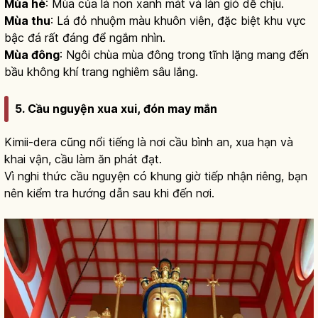
Mùa hè
: Mùa của lá non xanh mát và làn gió dễ chịu.
Mùa thu
: Lá đỏ nhuộm màu khuôn viên, đặc biệt khu vực
bậc đá rất đáng để ngắm nhìn.
Mùa đông
: Ngôi chùa mùa đông trong tĩnh lặng mang đến
bầu không khí trang nghiêm sâu lắng.
5. Cầu nguyện xua xui, đón may mắn
Kimii-dera cũng nổi tiếng là nơi cầu bình an, xua hạn và
khai vận, cầu làm ăn phát đạt.
Vì nghi thức cầu nguyện có khung giờ tiếp nhận riêng, bạn
nên kiểm tra hướng dẫn sau khi đến nơi.