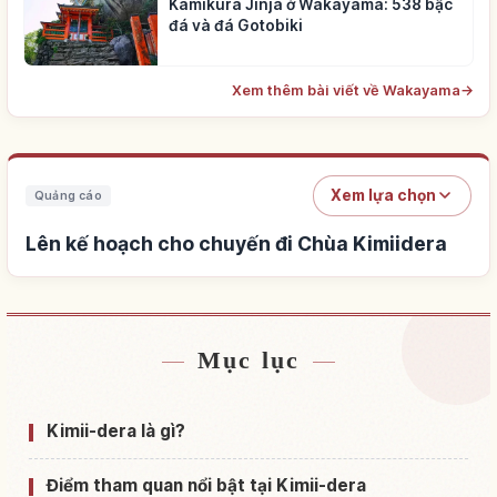
Kamikura Jinja ở Wakayama: 538 bậc
đá và đá Gotobiki
Xem thêm bài viết về Wakayama
→
Xem lựa chọn
Quảng cáo
Lên kế hoạch cho chuyến đi Chùa Kimiidera
Mục lục
Tìm chỗ ở gần Chùa Kimiidera
↗
Tìm trải nghiệm tại Chùa Kimiidera
↗
Kimii-dera là gì?
Điểm tham quan nổi bật tại Kimii-dera