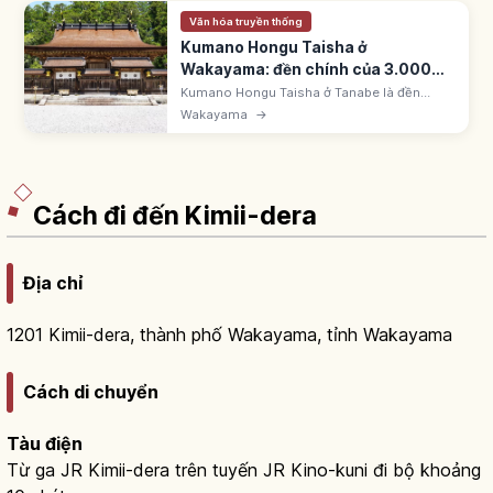
Văn hóa truyền thống
Kumano Hongu Taisha ở
Wakayama: đền chính của 3.000
đền
Kumano Hongu Taisha ở Tanabe là đền
chính của khoảng 3.000 đền Kumano.
Wakayama
→
UNESCO 'Đường hành hương Kii'. Đại torii
Oyunohara 34m x 42m; biểu tượng
Yatagarasu.
Cách đi đến Kimii-dera
Địa chỉ
1201 Kimii-dera, thành phố Wakayama, tỉnh Wakayama
Cách di chuyển
Tàu điện
Từ ga JR Kimii-dera trên tuyến JR Kino-kuni đi bộ khoảng