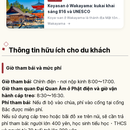
Koyasan ở Wakayama: kukai khai
sáng 816 và UNESCO
Koya-san ở Wakayama là thánh địa Mật tông
Shingon do Kukai khai sáng 816. UNESCO
Wakayama
→
'Đường hành hương Kii'. Cao ~800m. Có lưu
trú shukubo và shojin ryori.
Thông tin hữu ích cho du khách
Giờ tham bái và mức phí
Giờ tham bái
: Chính điện・nơi nộp kinh 8:00〜17:00.
Giờ tham quan Đại Quan Âm ở Phật điện và giờ vận
hành cáp treo
: 8:30〜16:30.
Phí tham bái
: Nếu đi bộ vào chùa, phí vào cổng tại cổng
Bắc được miễn phí.
Nếu sử dụng cáp treo hoặc bãi đỗ xe trên núi, sẽ cần trả
phí tham bái: người lớn 400 yên, học sinh tiểu học・THCS