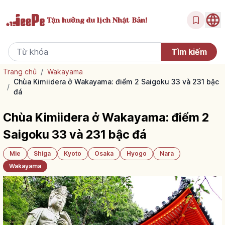
Tận hưởng
du lịch Nhật Bản!
Trang chủ
/
Wakayama
Chùa Kimiidera ở Wakayama: điểm 2 Saigoku 33 và 231 bậc
/
đá
Chùa Kimiidera ở Wakayama: điểm 2
Saigoku 33 và 231 bậc đá
Mie
Shiga
Kyoto
Osaka
Hyogo
Nara
Wakayama