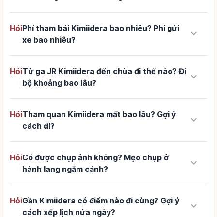
Hỏi
Phí tham bái Kimiidera bao nhiêu? Phí gửi
keyboard_arrow_down
xe bao nhiêu?
Hỏi
Từ ga JR Kimiidera đến chùa đi thế nào? Đi
keyboard_arrow_down
bộ khoảng bao lâu?
Hỏi
Tham quan Kimiidera mất bao lâu? Gợi ý
keyboard_arrow_down
cách đi?
Hỏi
Có được chụp ảnh không? Mẹo chụp ở
keyboard_arrow_down
hành lang ngắm cảnh?
Hỏi
Gần Kimiidera có điểm nào đi cùng? Gợi ý
keyboard_arrow_down
cách xếp lịch nửa ngày?