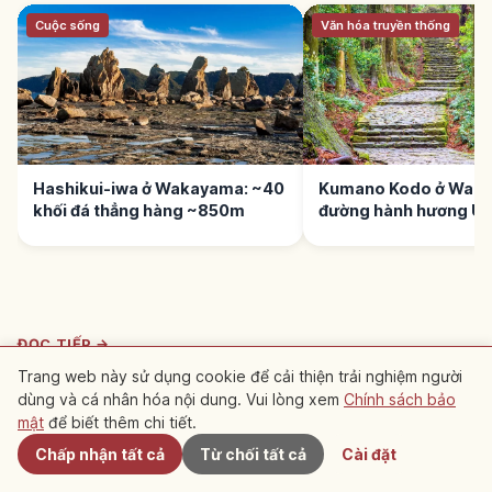
Cuộc sống
Văn hóa truyền thống
Hashikui-iwa ở Wakayama: ~40
Kumano Kodo ở Wak
khối đá thẳng hàng ~850m
đường hành hương 
2004
ĐỌC TIẾP →
Trang web này sử dụng cookie để cải thiện trải nghiệm người
Cuộc sống
dùng và cá nhân hóa nội dung. Vui lòng xem
Chính sách bảo
Gần đây
Hashikui-iwa ở Wakayama: ~40 khối
mật
để biết thêm chi tiết.
đá thẳng hàng ~850m
Chấp nhận tất cả
Từ chối tất cả
Cài đặt
Hashikui-iwa ở Kushimoto (Wakayama) - ~40
khối đá thẳng hàng từ biển ~850m. Hoạt động
Wakayama
→
núi lửa ~15 triệu năm trước. Danh thắng và di