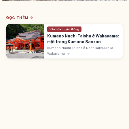
ĐỌC THÊM →
Văn hóa truyền thống
Kumano Nachi Taisha ở Wakayama:
một trong Kumano Sanzan
Kumano Nachi Taisha ở Nachikatsuura là
một trong Kumano Sanzan, thuộc UNESCO
Wakayama
→
'Thánh địa dãy núi Kii'. Bên thác Nachi 133m,
cùng Seiganto-ji.