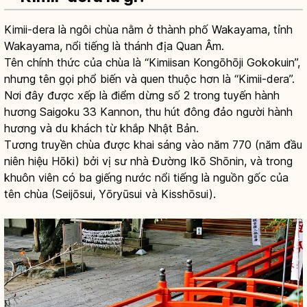
Kimii-dera là ngôi chùa nằm ở thành phố Wakayama, tỉnh
Wakayama, nổi tiếng là thánh địa Quan Âm.
Tên chính thức của chùa là “Kimiisan Kongōhōji Gokokuin”,
nhưng tên gọi phổ biến và quen thuộc hơn là “Kimii-dera”.
Nơi đây được xếp là điểm dừng số 2 trong tuyến hành
hương Saigoku 33 Kannon, thu hút đông đảo người hành
hương và du khách từ khắp Nhật Bản.
Tương truyền chùa được khai sáng vào năm 770 (năm đầu
niên hiệu Hōki) bởi vị sư nhà Đường Ikō Shōnin, và trong
khuôn viên có ba giếng nước nổi tiếng là nguồn gốc của
tên chùa (Seijōsui, Yōryūsui và Kisshōsui).