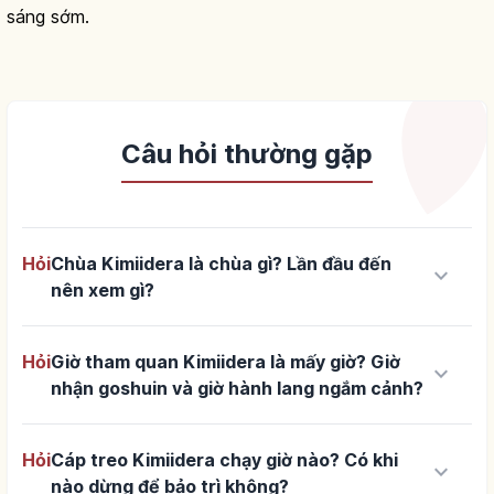
sáng sớm.
Câu hỏi thường gặp
Hỏi
Chùa Kimiidera là chùa gì? Lần đầu đến
keyboard_arrow_down
nên xem gì?
Hỏi
Giờ tham quan Kimiidera là mấy giờ? Giờ
keyboard_arrow_down
nhận goshuin và giờ hành lang ngắm cảnh?
Hỏi
Cáp treo Kimiidera chạy giờ nào? Có khi
keyboard_arrow_down
nào dừng để bảo trì không?