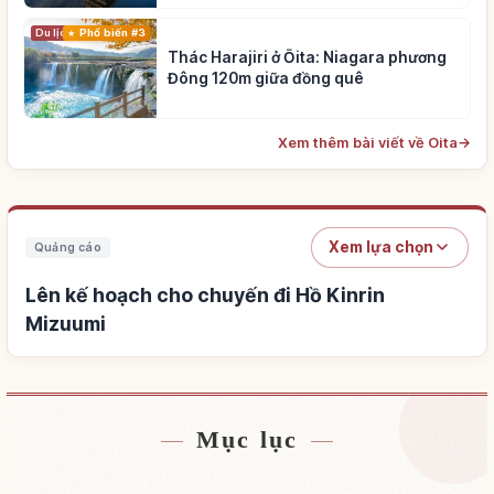
Du lịch
Phổ biến #3
Thác Harajiri ở Ōita: Niagara phương
Đông 120m giữa đồng quê
Xem thêm bài viết về Oita
→
Xem lựa chọn
Quảng cáo
Lên kế hoạch cho chuyến đi Hồ Kinrin
Mizuumi
Mục lục
Tìm chỗ ở gần Hồ Kinrin Mizuumi
↗