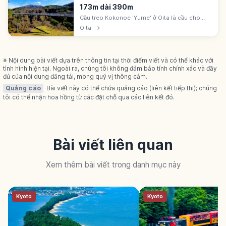
173m dài 390m
Cầu treo Kokonoe 'Yume' ở Oita là cầu cho
người đi bộ cao 173m, dài 390m. Ngắm thác
Oita
→
Shindo no Taki và dãy núi Kuju từ trên cầu. Khứ
hồi khoảng 10-20 phút.
※ Nội dung bài viết dựa trên thông tin tại thời điểm viết và có thể khác với
tình hình hiện tại. Ngoài ra, chúng tôi không đảm bảo tính chính xác và đầy
đủ của nội dung đăng tải, mong quý vị thông cảm.
Quảng cáo
Bài viết này có thể chứa quảng cáo (liên kết tiếp thị); chúng
tôi có thể nhận hoa hồng từ các đặt chỗ qua các liên kết đó.
Bài viết liên quan
Xem thêm bài viết trong danh mục này
Kyoto
Kyoto