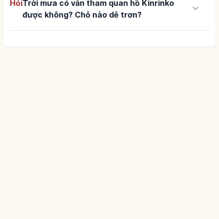
Hỏi
Trời mưa có vẫn tham quan hồ Kinrinko
keyboard_arrow_down
được không? Chỗ nào dễ trơn?