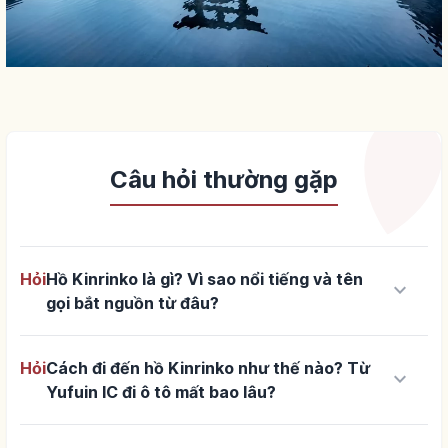
Câu hỏi thường gặp
Hỏi
Hồ Kinrinko là gì? Vì sao nổi tiếng và tên
keyboard_arrow_down
gọi bắt nguồn từ đâu?
Hỏi
Cách đi đến hồ Kinrinko như thế nào? Từ
keyboard_arrow_down
Yufuin IC đi ô tô mất bao lâu?