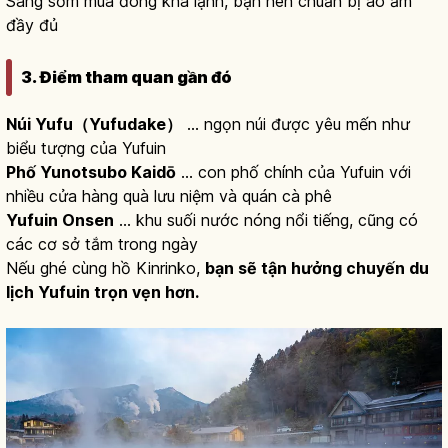
Sáng sớm mùa đông khá lạnh, bạn nên chuẩn bị áo ấm
đầy đủ
3. Điểm tham quan gần đó
Núi Yufu（Yufudake）
… ngọn núi được yêu mến như
biểu tượng của Yufuin
Phố Yunotsubo Kaidō
… con phố chính của Yufuin với
nhiều cửa hàng quà lưu niệm và quán cà phê
Yufuin Onsen
… khu suối nước nóng nổi tiếng, cũng có
các cơ sở tắm trong ngày
Nếu ghé cùng hồ Kinrinko,
bạn sẽ tận hưởng chuyến du
lịch Yufuin trọn vẹn hơn.