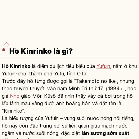
Hồ Kinrinko là gì?
Hồ Kinrinko
là điểm du lịch tiêu biểu của
Yufuin
, nằm ở khu
Yufuin-chō, thành phố Yufu, tỉnh Ōita.
Trước đây hồ từng được gọi là “Takemoto no Ike”, nhưng
theo truyền thuyết, vào năm Minh Trị thứ 17（1884）, học
giả
Nho
giáo Mōri Kūsō đã nhìn thấy vảy cá bơi trong hồ
lấp lánh màu vàng dưới ánh hoàng hôn và đặt tên là
“Kinrinko”.
Là biểu tượng của Yufuin – vùng suối nước nóng nổi tiếng,
hồ này còn đặc trưng bởi sự liên quan giữa mạch nước
ngầm và nước suối nóng; đặc biệt
làn sương sớm xuất