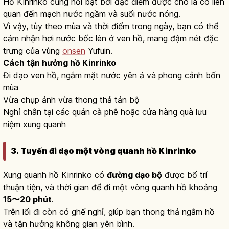
Hồ Kinrinko cũng nổi bật bởi đặc điểm được cho là có liên
quan đến mạch nước ngầm và suối nước nóng.
Vì vậy, tùy theo mùa và thời điểm trong ngày, bạn có thể
cảm nhận hơi nước bốc lên ở ven hồ, mang đậm nét đặc
trưng của vùng
onsen
Yufuin.
Cách tận hưởng hồ Kinrinko
Đi dạo ven hồ, ngắm mặt nước yên ả và phong cảnh bốn
mùa
Vừa chụp ảnh vừa thong thả tản bộ
Nghỉ chân tại các quán cà phê hoặc cửa hàng quà lưu
niệm xung quanh
3. Tuyến đi dạo một vòng quanh hồ Kinrinko
Xung quanh hồ Kinrinko có
đường dạo bộ
được bố trí
thuận tiện, và thời gian để đi một vòng quanh hồ khoảng
15〜20 phút
.
Trên lối đi còn có ghế nghỉ, giúp bạn thong thả ngắm hồ
và tận hưởng không gian yên bình.