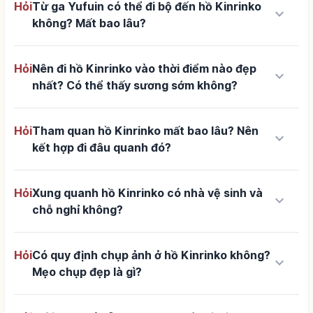
Hỏi
Từ ga Yufuin có thể đi bộ đến hồ Kinrinko
keyboard_arrow_down
không? Mất bao lâu?
Hỏi
Nên đi hồ Kinrinko vào thời điểm nào đẹp
keyboard_arrow_down
nhất? Có thể thấy sương sớm không?
Hỏi
Tham quan hồ Kinrinko mất bao lâu? Nên
keyboard_arrow_down
kết hợp đi đâu quanh đó?
Hỏi
Xung quanh hồ Kinrinko có nhà vệ sinh và
keyboard_arrow_down
chỗ nghỉ không?
Hỏi
Có quy định chụp ảnh ở hồ Kinrinko không?
keyboard_arrow_down
Mẹo chụp đẹp là gì?