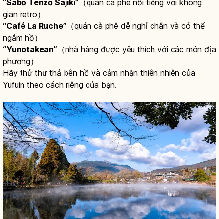
“Sabō Tenzō Sajiki”
（quán cà phê nổi tiếng với không
gian retro）
“Café La Ruche”
（quán cà phê dễ nghỉ chân và có thể
ngắm hồ）
“Yunotakean”
（nhà hàng được yêu thích với các món địa
phương）
Hãy thử thư thả bên hồ và cảm nhận thiên nhiên của
Yufuin theo cách riêng của bạn.