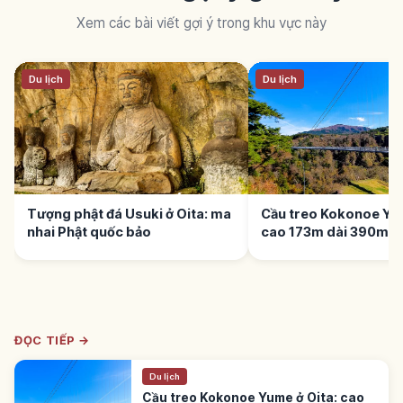
Xem các bài viết gợi ý trong khu vực này
Du lịch
Du lịch
Tượng phật đá Usuki ở Oita: ma
Cầu treo Kokonoe Yum
nhai Phật quốc bảo
cao 173m dài 390m
ĐỌC TIẾP →
Du lịch
Cầu treo Kokonoe Yume ở Oita: cao