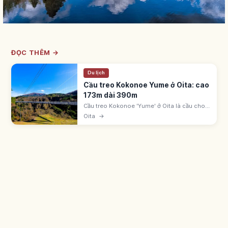
ĐỌC THÊM →
Du lịch
Cầu treo Kokonoe Yume ở Oita: cao
173m dài 390m
Cầu treo Kokonoe 'Yume' ở Oita là cầu cho
người đi bộ cao 173m, dài 390m. Ngắm thác
Oita
→
Shindo no Taki và dãy núi Kuju từ trên cầu.
Khứ hồi khoảng 10-20 phút.