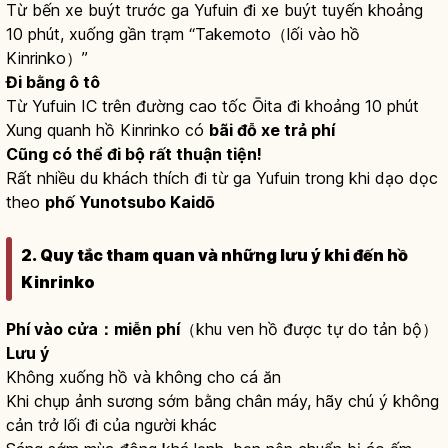
Từ bến xe buýt trước ga Yufuin đi xe buýt tuyến khoảng
10 phút, xuống gần trạm “Takemoto（lối vào hồ
Kinrinko）”
Đi bằng ô tô
Từ Yufuin IC trên đường cao tốc Ōita đi khoảng 10 phút
Xung quanh hồ Kinrinko có
bãi đỗ xe trả phí
Cũng có thể đi bộ rất thuận tiện!
Rất nhiều du khách thích đi từ ga Yufuin trong khi dạo dọc
theo
phố Yunotsubo Kaidō
2. Quy tắc tham quan và những lưu ý khi đến hồ
Kinrinko
Phí vào cửa：miễn phí
（khu ven hồ được tự do tản bộ）
Lưu ý
Không xuống hồ và không cho cá ăn
Khi chụp ảnh sương sớm bằng chân máy, hãy chú ý không
cản trở lối đi của người khác