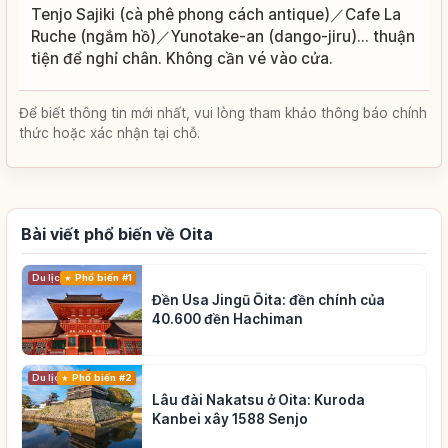
Tenjo Sajiki (cà phê phong cách antique)／Cafe La
Ruche (ngắm hồ)／Yunotake-an (dango-jiru)... thuận
tiện để nghỉ chân. Không cần vé vào cửa.
Để biết thông tin mới nhất, vui lòng tham khảo thông báo chính
thức hoặc xác nhận tại chỗ.
Bài viết phổ biến về Oita
Du lịch
Phổ biến #1
Đền Usa Jingū Ōita: đền chính của
40.600 đền Hachiman
Du lịch
Phổ biến #2
Lâu đài Nakatsu ở Oita: Kuroda
Kanbei xây 1588 Senjo