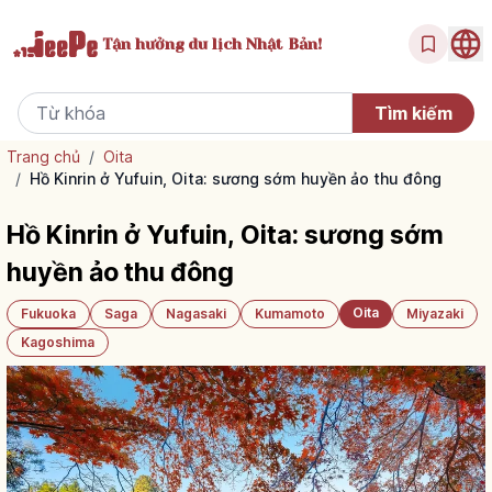
Tận hưởng
du lịch Nhật Bản!
Trang chủ
/
Oita
/
Hồ Kinrin ở Yufuin, Oita: sương sớm huyền ảo thu đông
Hồ Kinrin ở Yufuin, Oita: sương sớm
huyền ảo thu đông
Oita
Fukuoka
Saga
Nagasaki
Kumamoto
Miyazaki
Kagoshima