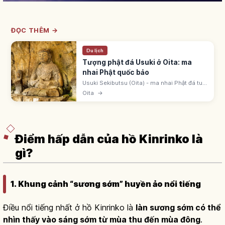
ĐỌC THÊM →
Du lịch
Tượng phật đá Usuki ở Oita: ma
nhai Phật quốc bảo
Usuki Sekibutsu (Oita) - ma nhai Phật đá tuf,
Quốc bảo, cuối Heian-Kamakura. Furuzono
Oita
→
(Dainichi Nyorai), Hoki Dai-ni-gun (9 Amida),
Hoki Dai-ichi-gun (Jizo).
Điểm hấp dẫn của hồ Kinrinko là
gì?
1. Khung cảnh “sương sớm” huyền ảo nổi tiếng
Điều nổi tiếng nhất ở hồ Kinrinko là
làn sương sớm có thể
nhìn thấy vào sáng sớm từ mùa thu đến mùa đông
.