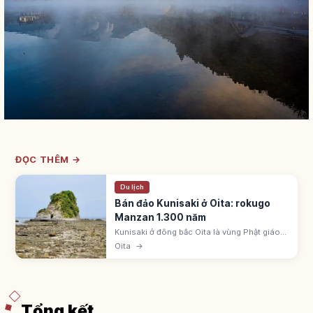
ĐỌC THÊM →
Du lịch
Bán đảo Kunisaki ở Oita: rokugo
Manzan 1.300 năm
Kunisaki ở đông bắc Oita là vùng Phật giáo
Rokugo Manzan ~1.300 năm, do Ninmon
Oita
→
Bosatsu khai sáng 718. Fuki-ji có Amida-do
Quốc bảo - gỗ cổ nhất Kyushu.
Tổng kết