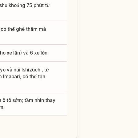
nshu khoảng 75 phút từ
, có thể ghé thăm mà
o xe lăn) và 6 xe lớn.
 và núi Ishizuchi, từ
 Imabari, có thể tận
n ô tô sớm; tầm nhìn thay
âm.