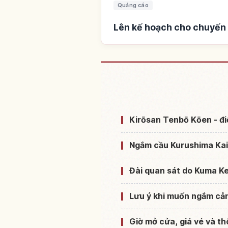
Quảng cáo
Lên kế hoạch cho chuyến
Tìm chỗ ở gần Công viên
Kou
Kirōsan Tenbō Kōen - đ
Ngắm cầu Kurushima Kaik
Đài quan sát do Kuma Ke
Lưu ý khi muốn ngắm cả
Giờ mở cửa, giá vé và th