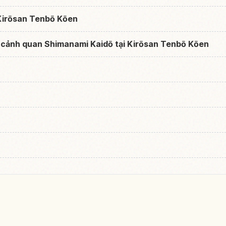
 Kirōsan Tenbō Kōen
 cảnh quan Shimanami Kaidō tại Kirōsan Tenbō Kōen