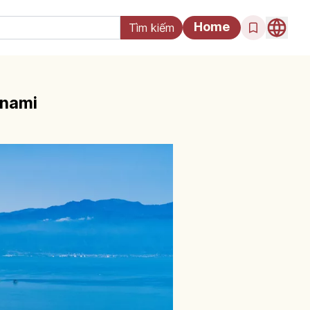
Home
anami