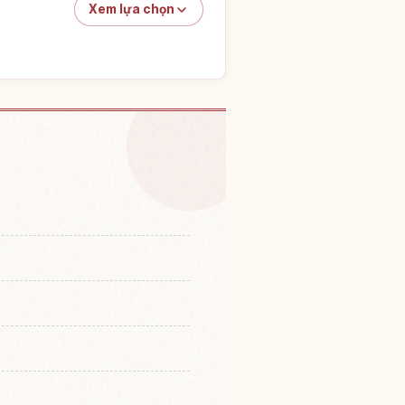
Xem lựa chọn
viên Kame Rou Yama Tenbou
↗
uen