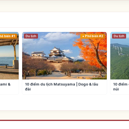
hổ biến #1
Du lịch
Phổ biến #2
Du lịch
nami &
10 điểm du lịch Matsuyama | Dogo & lâu
10 điểm 
đài
núi