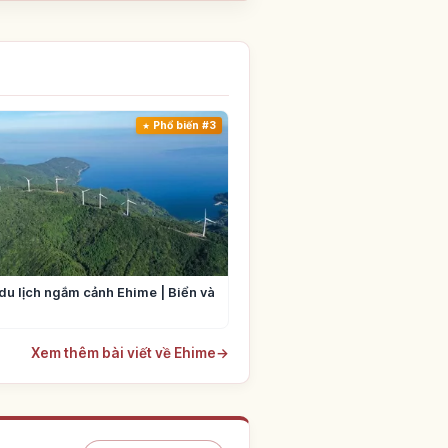
Phổ biến #3
du lịch ngắm cảnh Ehime | Biển và
Xem thêm bài viết về Ehime
→