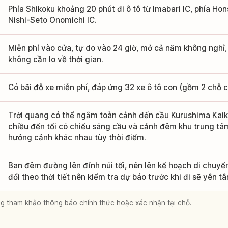
Phía Shikoku khoảng 20 phút đi ô tô từ Imabari IC, phía Ho
Nishi-Seto Onomichi IC.
Miễn phí vào cửa, tự do vào 24 giờ, mở cả năm không nghỉ
không cần lo về thời gian.
Có bãi đỗ xe miễn phí, đáp ứng 32 xe ô tô con (gồm 2 chỗ ch
Trời quang có thể ngắm toàn cảnh đến cầu Kurushima Kaikyo
chiều đến tối có chiếu sáng cầu và cảnh đêm khu trung tâm
hưởng cảnh khác nhau tùy thời điểm.
Ban đêm đường lên đỉnh núi tối, nên lên kế hoạch di chuyể
đổi theo thời tiết nên kiểm tra dự báo trước khi đi sẽ yên t
lòng tham khảo thông báo chính thức hoặc xác nhận tại chỗ.