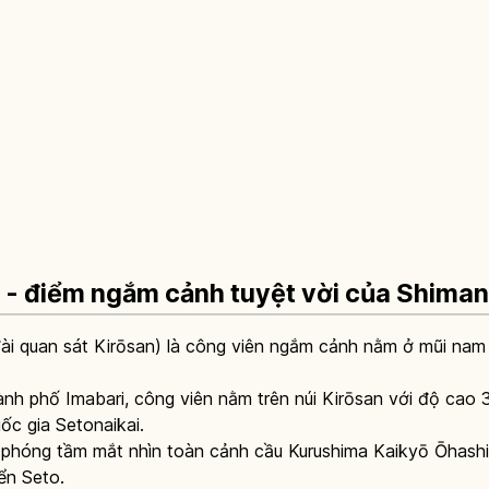
 - điểm ngắm cảnh tuyệt vời của Shima
ài quan sát Kirōsan) là công viên ngắm cảnh nằm ở mũi nam
nh phố Imabari, công viên nằm trên núi Kirōsan với độ cao 30
c gia Setonaikai.
ể phóng tầm mắt nhìn toàn cảnh cầu Kurushima Kaikyō Ōhashi
ển Seto.