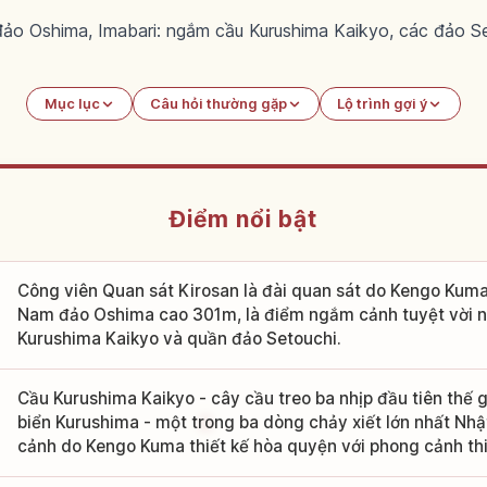
ảo Oshima, Imabari: ngắm cầu Kurushima Kaikyo, các đảo Se
Mục lục
Câu hỏi thường gặp
Lộ trình gợi ý
Điểm nổi bật
Công viên Quan sát Kirosan là đài quan sát do Kengo Kuma t
Nam đảo Oshima cao 301m, là điểm ngắm cảnh tuyệt vời n
Kurushima Kaikyo và quần đảo Setouchi.
Cầu Kurushima Kaikyo - cây cầu treo ba nhịp đầu tiên thế g
biển Kurushima - một trong ba dòng chảy xiết lớn nhất Nhậ
cảnh do Kengo Kuma thiết kế hòa quyện với phong cảnh thi