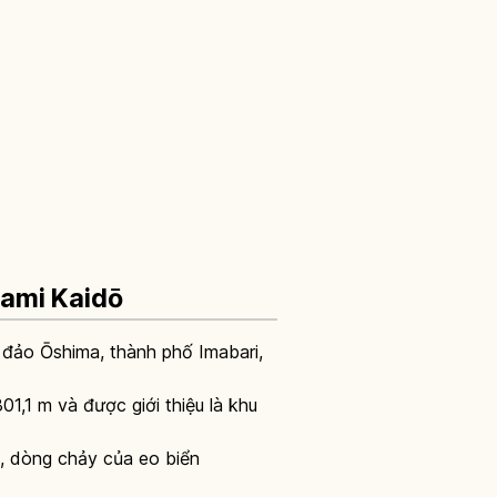
nami Kaidō
 đảo Ōshima, thành phố Imabari,
1,1 m và được giới thiệu là khu
, dòng chảy của eo biển