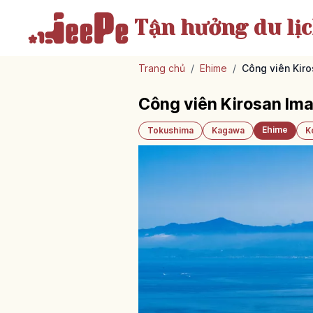
Tận hưởng
du lị
Trang chủ
/
Ehime
/
Công viên Kiro
Công viên Kirosan Im
Ehime
Tokushima
Kagawa
K