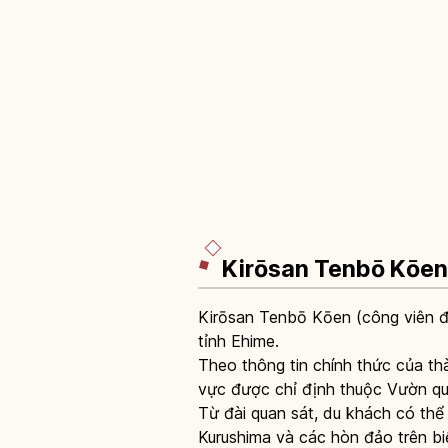
Kirōsan Tenbō Kōen
Kirōsan Tenbō Kōen (công viên đ
tỉnh Ehime.
Theo thông tin chính thức của thà
vực được chỉ định thuộc Vườn quố
Từ đài quan sát, du khách có th
Kurushima và các hòn đảo trên bi