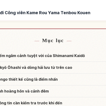
 đi Công viên Kame Rou Yama Tenbou Kouen
 Kame Rou Yama Tenbou
Tìm trải nghiệm tại Công 
↗
en
Ko
Mục lục
iểm ngắm cảnh tuyệt vời của Shimanami Kaidō
yō Ōhashi và dòng hải lưu từ trên cao
ngo thiết kế cũng là điểm nhấn
nh hoàng hôn và cảnh đêm
ông tin cần kiểm tra trước khi đến