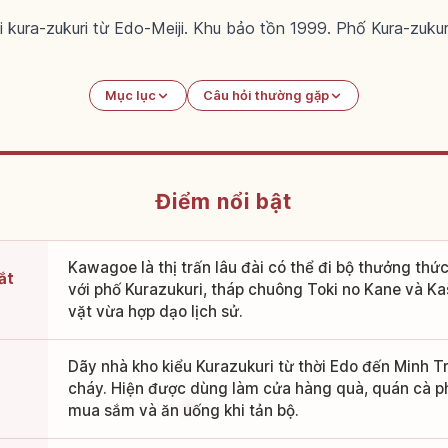
 kura-zukuri từ Edo-Meiji. Khu bảo tồn 1999. Phố Kura-zuk
Mục lục
Câu hỏi thường gặp
Điểm nổi bật
Kawagoe là thị trấn lâu đài có thể đi bộ thưởng thức
ắt
với phố Kurazukuri, tháp chuông Toki no Kane và K
vặt vừa hợp dạo lịch sử.
Dãy nhà kho kiểu Kurazukuri từ thời Edo đến Minh Trị
cháy. Hiện được dùng làm cửa hàng quà, quán cà ph
mua sắm và ăn uống khi tản bộ.