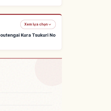
Xem lựa chọn
outengai Kura Tsukuri No
phố cổ Sazae Togawa Etsu
↗
Kura Tsukuri No Machinami