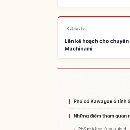
Quảng cáo
Lên kế hoạch cho chuyến 
Machinami
Tìm chỗ ở gần Khu phố cổ S
Machi Shoutengai Kura 
Phố cổ Kawagoe ở tỉnh S
Những điểm tham quan n
Phố nhà kho Kura-zukuri