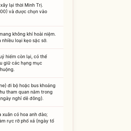
y lại thời Minh Trị.
8:00) và được chọn vào
mang không khí hoài niệm.
nhiều loại kẹo sặc sỡ.
ý hiếm còn lại, có thể
ưu giữ các hạng mục
chuộng.
ne) đi bộ hoặc bus khoảng
 khu tham quan nằm trong
(ngày nghỉ dễ đông).
 xuân có hoa anh đào;
àm rực rỡ phố xá (ngày tổ