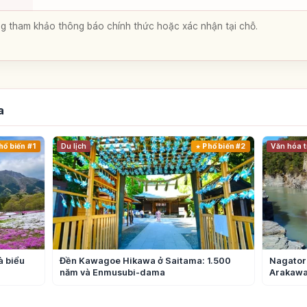
lòng tham khảo thông báo chính thức hoặc xác nhận tại chỗ.
a
hổ biến #1
Du lịch
Phổ biến #2
Văn hóa t
à biểu
Đền Kawagoe Hikawa ở Saitama: 1.500
Nagatoro
năm và Enmusubi-dama
Arakawa