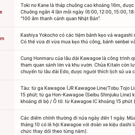
Toki no Kane là tháp chuông cao khoảng 16m, được xâ
e
Chuông ngân 4 lần mỗi ngày (6:00, 12:00, 15:00, 1
“100 âm thanh cảnh quan Nhật Bản”.
Kashiya Yokocho có các tiệm bánh kẹo và wagashi 
ệm
Có thể vừa đi vừa mua kẹo thủ công, bánh senbei và 
Cung Honmaru của lâu đài Kawagoe là công trình qu
tham quan sảnh lớn và khu vườn. Chùa Kitain còn l
chuyển từ lâu đài Edo, được người thích lịch sử ưa 
Tàu: từ ga Kawagoe (JR Kawagoe Line/Tobu Tojo Li
15 phút; từ ga Hon-Kawagoe (Seibu Shinjuku Line)
khoảng đi bộ / Ô tô: từ Kawagoe IC khoảng 15 phút 
Các điểm chính thường đi nửa ngày đến 1 ngày. Mùa
tháng 10 có lễ hội Kawagoe với đoàn xe kiệu dashi l
chức thay đổi theo từng năm).