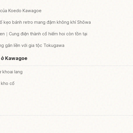
g của Koedo Kawagoe
 kẹo bánh retro mang đậm không khí Shōwa
｜Cung điện thành cổ hiếm hoi còn tồn tại
ng gắn liền với gia tộc Tokugawa
ị ở Kawagoe
ừ khoai lang
 kho cổ