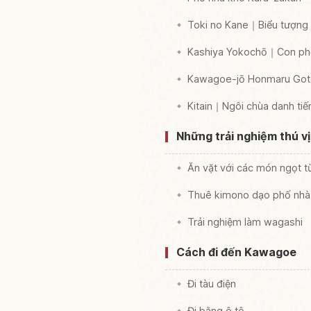
Toki no Kane｜Biểu tượn
Kashiya Yokochō｜Con phố
Kawagoe-jō Honmaru Goten
Kitain｜Ngôi chùa danh tiế
Những trải nghiệm thú v
Ăn vặt với các món ngọt t
Thuê kimono dạo phố nhà
Trải nghiệm làm wagashi
Cách đi đến Kawagoe
Đi tàu điện
Đi bằng ô tô