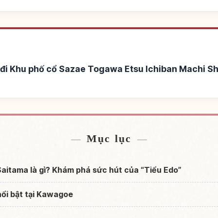
đi Khu phố cổ Sazae Togawa Etsu Ichiban Machi Sh
azae Togawa Etsu Ichiban
Tìm trải nghiệm tại Khu 
↗
Tsukuri No Machinami
Ichiban Machi Shoutengai 
Mục lục
aitama là gì? Khám phá sức hút của “Tiểu Edo”
ổi bật tại Kawagoe