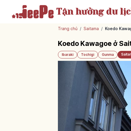
Tận hưởng
du lị
Trang chủ
/
Saitama
/
Koedo Kawag
Koedo Kawagoe ở Sait
Saita
Ibaraki
Tochigi
Gunma