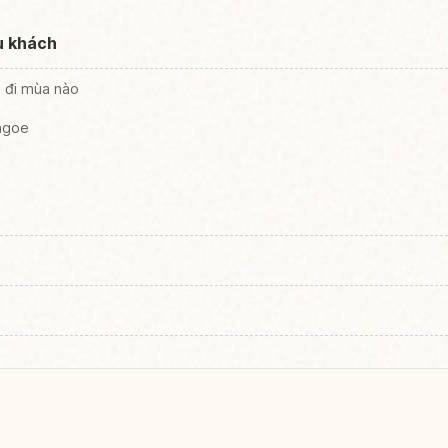
u khách
n đi mùa nào
agoe