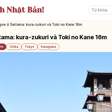
ch Nhật Bản!
oe ở Saitama: kura-zukuri và Toki no Kane 16m
ama: kura-zukuri và Toki no Kane 16m
ma
Chiba
Tokyo
Kanagawa