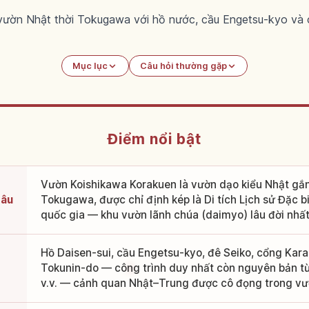
vườn Nhật thời Tokugawa với hồ nước, cầu Engetsu-kyo và 
Mục lục
Câu hỏi thường gặp
Điểm nổi bật
Vườn Koishikawa Korakuen là vườn dạo kiểu Nhật gắn 
câu
Tokugawa, được chỉ định kép là Di tích Lịch sử Đặc b
quốc gia — khu vườn lãnh chúa (daimyo) lâu đời nhấ
Hồ Daisen-sui, cầu Engetsu-kyo, đê Seiko, cổng Ka
Tokunin-do — công trình duy nhất còn nguyên bản từ 
v.v. — cảnh quan Nhật–Trung được cô đọng trong v