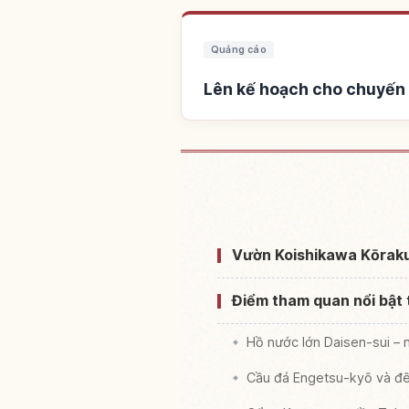
Quảng cáo
Lên kế hoạch cho chuyến
Tìm chỗ ở gần Vườn K
Vườn Koishikawa Kōraku
Điểm tham quan nổi bật
Hồ nước lớn Daisen-sui –
Cầu đá Engetsu-kyō và đê