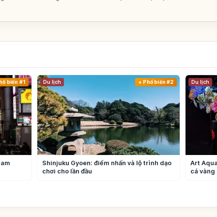
hổ biến #1
Du lịch
Phổ biến #2
Du lịch
ham
Shinjuku Gyoen: điểm nhấn và lộ trình dạo
Art Aqua
chơi cho lần đầu
cá vàng