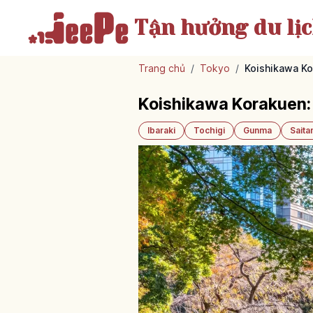
Tận hưởng
du lị
Trang chủ
/
Tokyo
/
Koishikawa Ko
Koishikawa Korakuen: 
Ibaraki
Tochigi
Gunma
Sait