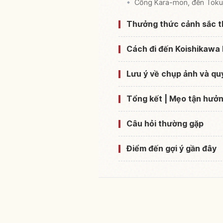
Cổng Kara-mon, đền Tokuj
Thưởng thức cảnh sắc t
Cách đi đến Koishikawa 
Lưu ý về chụp ảnh và qu
Tổng kết | Mẹo tận hưở
Câu hỏi thường gặp
Điểm đến gợi ý gần đây