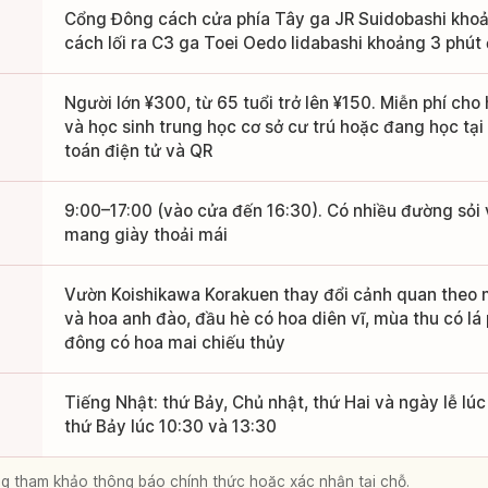
Cổng Đông cách cửa phía Tây ga JR Suidobashi khoả
cách lối ra C3 ga Toei Oedo Iidabashi khoảng 3 phút 
Người lớn ¥300, từ 65 tuổi trở lên ¥150. Miễn phí cho
và học sinh trung học cơ sở cư trú hoặc đang học tạ
toán điện tử và QR
9:00–17:00 (vào cửa đến 16:30). Có nhiều đường sỏi
mang giày thoải mái
Vườn Koishikawa Korakuen thay đổi cảnh quan theo
và hoa anh đào, đầu hè có hoa diên vĩ, mùa thu có l
đông có hoa mai chiếu thủy
Tiếng Nhật: thứ Bảy, Chủ nhật, thứ Hai và ngày lễ lúc
thứ Bảy lúc 10:30 và 13:30
lòng tham khảo thông báo chính thức hoặc xác nhận tại chỗ.