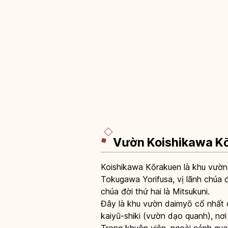
Vườn Koishikawa Kō
Koishikawa Kōrakuen là khu vườn
Tokugawa Yorifusa, vị lãnh chúa đ
chúa đời thứ hai là Mitsukuni.
Đây là khu vườn daimyō cổ nhất c
kaiyū-shiki (vườn dạo quanh), n