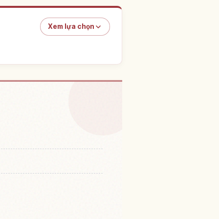
Xem lựa chọn
ờn Koishikawa Kourakuen
↗