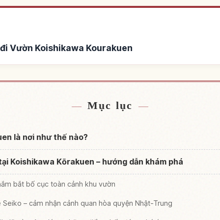
 đi Vườn Koishikawa Kourakuen
oishikawa Kourakuen
Tìm trải nghiệm tại Vư
↗
Mục lục
en là nơi như thế nào?
 tại Koishikawa Kōrakuen – hướng dẫn khám phá
 nắm bắt bố cục toàn cảnh khu vườn
 Seiko – cảm nhận cảnh quan hòa quyện Nhật-Trung