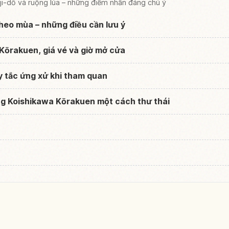
i-dō và ruộng lúa – những điểm nhấn đáng chú ý
heo mùa – những điều cần lưu ý
Kōrakuen, giá vé và giờ mở cửa
y tắc ứng xử khi tham quan
ng Koishikawa Kōrakuen một cách thư thái