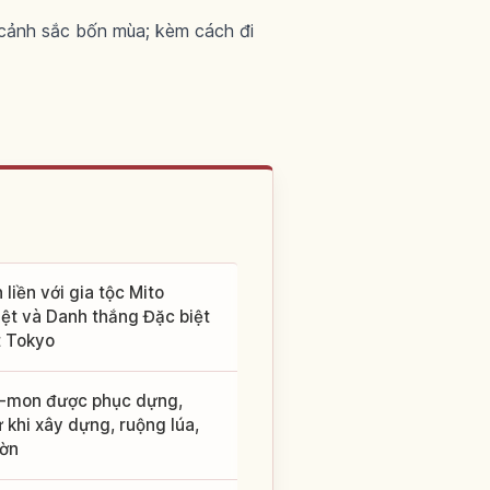
cảnh sắc bốn mùa; kèm cách đi
liền với gia tộc Mito
iệt và Danh thắng Đặc biệt
t Tokyo
ra-mon được phục dựng,
khi xây dựng, ruộng lúa,
ườn