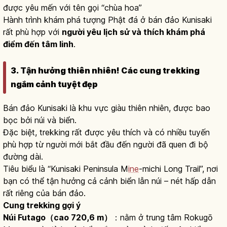
được yêu mến với tên gọi “chùa hoa”
Hành trình khám phá tượng Phật đá ở bán đảo Kunisaki
rất phù hợp với
người yêu lịch sử và thích khám phá
điểm đến tâm linh
.
3. Tận hưởng thiên nhiên! Các cung trekking
ngắm cảnh tuyệt đẹp
Bán đảo Kunisaki là khu vực giàu thiên nhiên, được bao
bọc bởi núi và biển.
Đặc biệt, trekking rất được yêu thích và có nhiều tuyến
phù hợp từ người mới bắt đầu đến người đã quen đi bộ
đường dài.
Tiêu biểu là “Kunisaki Peninsula M
ine
-michi Long Trail”, nơi
bạn có thể tận hưởng cả cảnh biển lẫn núi – nét hấp dẫn
rất riêng của bán đảo.
Cung trekking gợi ý
Núi Futago（cao 720,6 m）
：nằm ở trung tâm Rokugō