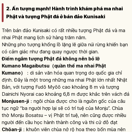
2. Ấn tượng mạnh! Hành trình khám phá ma nhai
Phật và tượng Phật đá ở bán đảo Kunisaki
Trên bán đảo Kunisaki có rất nhiều tượng Phật đá và ma
nhai Phật mang lịch sử hàng trăm năm.
Những pho tượng khổng lồ lặng lẽ giữa núi rừng khiến bạn
có cảm giác như đang quay ngược thời gian.
Điểm ngắm tượng Phật đá không nên bỏ lỡ
Kumano Magaibutsu（quần thể ma nhai Phật
Kumano）
：di sản văn hóa quan trọng do quốc gia chỉ
định. Đây là một trong những ma nhai Phật lớn nhất Nhật
Bản, với tượng Fudō Myōō cao khoảng 8 m và tượng
Dainichi Nyorai cao khoảng 6,8 m được khắc trên vách đá
Monjusen-ji
：ngôi chùa được cho là nguồn gốc của câu
tục ngữ “ba người hợp lại sẽ có trí tuệ của Monju”. Chùa
thờ Monju Bosatsu – vị Phật trí tuệ, nên cũng được nhiều
người đến cầu học hành thành công và thi cử đỗ đạt
Chōan-ji
：khuôn viên chùa nở rộ hoa theo bốn mùa nên