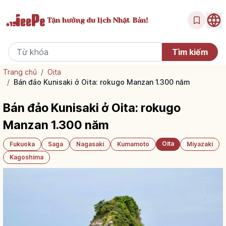
Tận hưởng
du lịch Nhật Bản!
Trang chủ
/
Oita
/
Bán đảo Kunisaki ở Oita: rokugo Manzan 1.300 năm
Bán đảo Kunisaki ở Oita: rokugo
Manzan 1.300 năm
Oita
Fukuoka
Saga
Nagasaki
Kumamoto
Miyazaki
Kagoshima