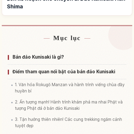
Shima
Mục lục
Tìm chỗ ở gần Đảo Kunisaki Han Shima
↗
Tìm trải nghiệm tại Đảo Kunisaki Han Shima
↗
Bán đảo Kunisaki là gì?
Điểm tham quan nổi bật của bán đảo Kunisaki
1. Văn hóa Rokugō Manzan và hành trình viếng chùa đầy
huyền bí
2. Ấn tượng mạnh! Hành trình khám phá ma nhai Phật và
tượng Phật đá ở bán đảo Kunisaki
3. Tận hưởng thiên nhiên! Các cung trekking ngắm cảnh
tuyệt đẹp