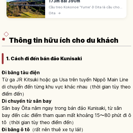
173m dài 390m
Cầu treo Kokonoe 'Yume' ở Oita là cầu cho
người đi bộ cao 173m, dài 390m. Ngắm thác
Oita
→
Shindo no Taki và dãy núi Kuju từ trên cầu.
Khứ hồi khoảng 10-20 phút.
Thông tin hữu ích cho du khách
1. Cách đi đến bán đảo Kunisaki
Đi bằng tàu điện
Từ ga JR Kitsuki hoặc ga Usa trên tuyến Nippō Main Line
di chuyển đến từng khu vực khác nhau（thời gian tùy theo
điểm đến）
Di chuyển từ sân bay
Sân bay Ōita nằm ngay trong bán đảo Kunisaki, từ sân
bay đến các điểm tham quan mất khoảng 15〜80 phút đi ô
tô（thời gian tùy theo điểm đến）
Đi bằng ô tô
（rất nên thuê xe tự lái!）