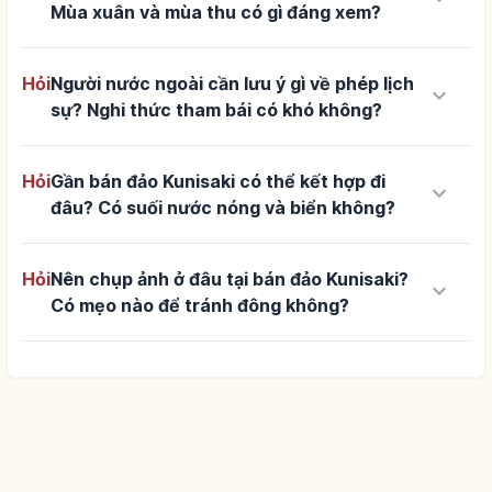
Mùa xuân và mùa thu có gì đáng xem?
Hỏi
Người nước ngoài cần lưu ý gì về phép lịch
keyboard_arrow_down
sự? Nghi thức tham bái có khó không?
Hỏi
Gần bán đảo Kunisaki có thể kết hợp đi
keyboard_arrow_down
đâu? Có suối nước nóng và biển không?
Hỏi
Nên chụp ảnh ở đâu tại bán đảo Kunisaki?
keyboard_arrow_down
Có mẹo nào để tránh đông không?