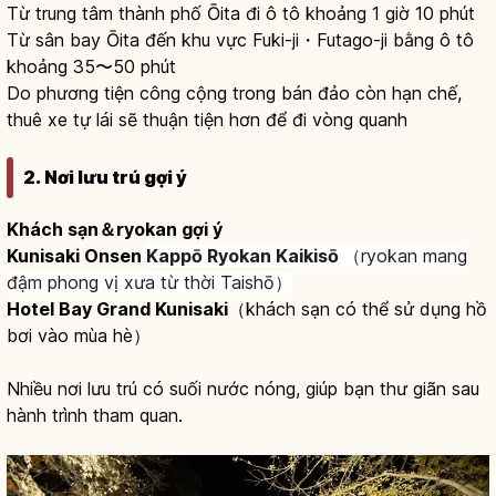
Từ trung tâm thành phố Ōita đi ô tô khoảng 1 giờ 10 phút
Từ sân bay Ōita đến khu vực Fuki-ji・Futago-ji bằng ô tô
khoảng 35〜50 phút
Do phương tiện công cộng trong bán đảo còn hạn chế,
thuê xe tự lái sẽ thuận tiện hơn để đi vòng quanh
2. Nơi lưu trú gợi ý
Khách sạn＆ryokan gợi ý
Kunisaki Onsen
Kappō Ryokan Kaikisō
（ryokan mang
đậm phong vị xưa từ thời Taishō）
Hotel Bay Grand Kunisaki
（khách sạn có thể sử dụng hồ
bơi vào mùa hè）
Nhiều nơi lưu trú có suối nước nóng, giúp bạn thư giãn sau
hành trình tham quan.