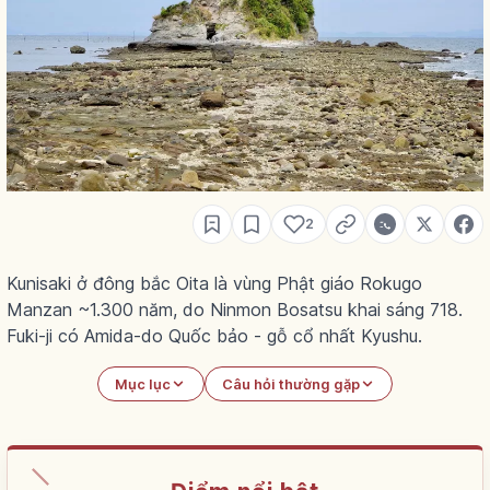
2
Kunisaki ở đông bắc Oita là vùng Phật giáo Rokugo
Manzan ~1.300 năm, do Ninmon Bosatsu khai sáng 718.
Fuki-ji có Amida-do Quốc bảo - gỗ cổ nhất Kyushu.
Mục lục
Câu hỏi thường gặp