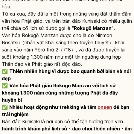
hòa.
Từ xa xưa, đây đã là một trong những vùng đất thấm đẫm
văn hóa Phật giáo, và trên bán đảo Kunisaki có nhiều quần
thể chùa cổ lịch sử được gọi là
“Rokugō Manzan”
.
Văn hóa Rokugō Manzan được cho là do Ninmon
Bosatsu（nhân vật khai sáng theo truyền thuyết） khai
sáng vào năm Yōrō thứ 2（718）, và đã được truyền lại
suốt khoảng 1.300 năm như một tín ngưỡng dung hợp
Thần đạo và Phật giáo rất độc đáo.
✅
Thiên nhiên hùng vĩ được bao quanh bởi biển và núi
đẹp
✅
Văn hóa Phật giáo Rokugō Manzan với lịch sử
khoảng 1.300 năm cùng những tượng Phật đá đầy
huyền bí
✅
Nhiều hoạt động như trekking và tắm
onsen
để bạn
trải nghiệm
Bán đảo Kunisaki là nơi bạn có thể tận hưởng trọn vẹn
hành trình khám phá lịch sử・dạo chơi thiên nhiên・ẩm