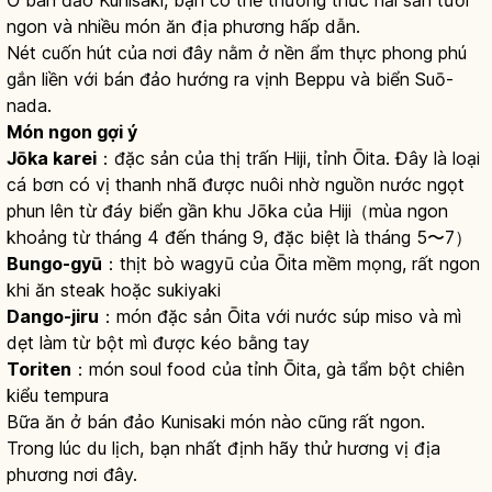
ngon và nhiều món ăn địa phương hấp dẫn.
Nét cuốn hút của nơi đây nằm ở nền ẩm thực phong phú
gắn liền với bán đảo hướng ra vịnh Beppu và biển Suō-
nada.
Món ngon gợi ý
Jōka karei
：đặc sản của thị trấn Hiji, tỉnh Ōita. Đây là loại
cá bơn có vị thanh nhã được nuôi nhờ nguồn nước ngọt
phun lên từ đáy biển gần khu Jōka của Hiji（mùa ngon
khoảng từ tháng 4 đến tháng 9, đặc biệt là tháng 5〜7）
Bungo-gyū
：thịt bò wagyū của Ōita mềm mọng, rất ngon
khi ăn steak hoặc sukiyaki
Dango-jiru
：món đặc sản Ōita với nước súp miso và mì
dẹt làm từ bột mì được kéo bằng tay
Toriten
：món soul food của tỉnh Ōita, gà tẩm bột chiên
kiểu tempura
Bữa ăn ở bán đảo Kunisaki món nào cũng rất ngon.
Trong lúc du lịch, bạn nhất định hãy thử hương vị địa
phương nơi đây.