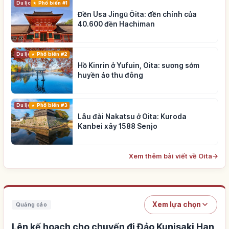
Du lịch
Phổ biến #1
Đền Usa Jingū Ōita: đền chính của
40.600 đền Hachiman
Du lịch
Phổ biến #2
Hồ Kinrin ở Yufuin, Oita: sương sớm
huyền ảo thu đông
Du lịch
Phổ biến #3
Lâu đài Nakatsu ở Oita: Kuroda
Kanbei xây 1588 Senjo
Xem thêm bài viết về Oita
→
Xem lựa chọn
Quảng cáo
Lên kế hoạch cho chuyến đi Đảo Kunisaki Han