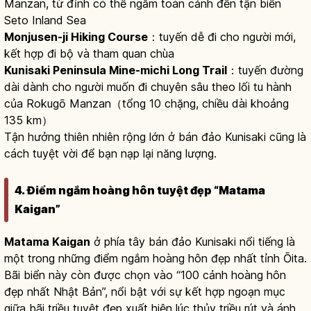
Manzan, từ đỉnh có thể ngắm toàn cảnh đến tận biển
Seto Inland Sea
Monjusen-ji Hiking Course
：tuyến dễ đi cho người mới,
kết hợp đi bộ và tham quan chùa
Kunisaki Peninsula Mine-michi Long Trail
：tuyến đường
dài dành cho người muốn đi chuyên sâu theo lối tu hành
của Rokugō Manzan（tổng 10 chặng, chiều dài khoảng
135 km）
Tận hưởng thiên nhiên rộng lớn ở bán đảo Kunisaki cũng là
cách tuyệt vời để bạn nạp lại năng lượng.
4. Điểm ngắm hoàng hôn tuyệt đẹp “Matama
Kaigan”
Matama Kaigan
ở phía tây bán đảo Kunisaki nổi tiếng là
một trong những điểm ngắm hoàng hôn đẹp nhất tỉnh Ōita.
Bãi biển này còn được chọn vào “100 cảnh hoàng hôn
đẹp nhất Nhật Bản”, nổi bật với sự kết hợp ngoạn mục
giữa bãi triều tuyệt đẹp xuất hiện lúc thủy triều rút và ánh