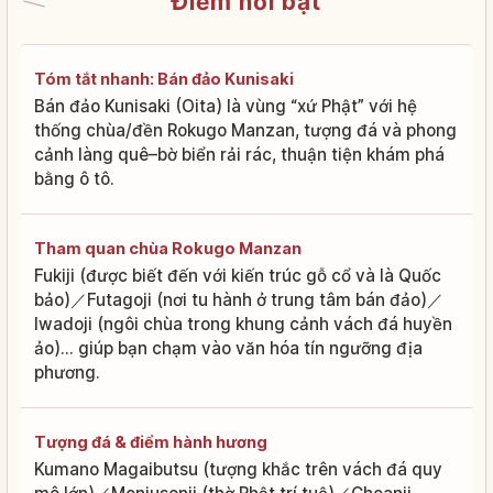
Điểm nổi bật
Tóm tắt nhanh: Bán đảo Kunisaki
Bán đảo Kunisaki (Oita) là vùng “xứ Phật” với hệ
thống chùa/đền Rokugo Manzan, tượng đá và phong
cảnh làng quê–bờ biển rải rác, thuận tiện khám phá
bằng ô tô.
Tham quan chùa Rokugo Manzan
Fukiji (được biết đến với kiến trúc gỗ cổ và là Quốc
bảo)／Futagoji (nơi tu hành ở trung tâm bán đảo)／
Iwadoji (ngôi chùa trong khung cảnh vách đá huyền
ảo)... giúp bạn chạm vào văn hóa tín ngưỡng địa
phương.
Tượng đá & điểm hành hương
Kumano Magaibutsu (tượng khắc trên vách đá quy