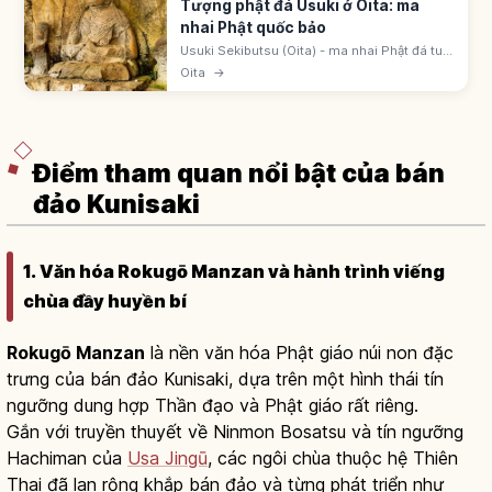
Tượng phật đá Usuki ở Oita: ma
nhai Phật quốc bảo
Usuki Sekibutsu (Oita) - ma nhai Phật đá tuf,
Quốc bảo, cuối Heian-Kamakura. Furuzono
Oita
→
(Dainichi Nyorai), Hoki Dai-ni-gun (9 Amida),
Hoki Dai-ichi-gun (Jizo).
Điểm tham quan nổi bật của bán
đảo Kunisaki
1. Văn hóa Rokugō Manzan và hành trình viếng
chùa đầy huyền bí
Rokugō Manzan
là nền văn hóa Phật giáo núi non đặc
trưng của bán đảo Kunisaki, dựa trên một hình thái tín
ngưỡng dung hợp Thần đạo và Phật giáo rất riêng.
Gắn với truyền thuyết về Ninmon Bosatsu và tín ngưỡng
Hachiman của
Usa Jingū
, các ngôi chùa thuộc hệ Thiên
Thai đã lan rộng khắp bán đảo và từng phát triển như