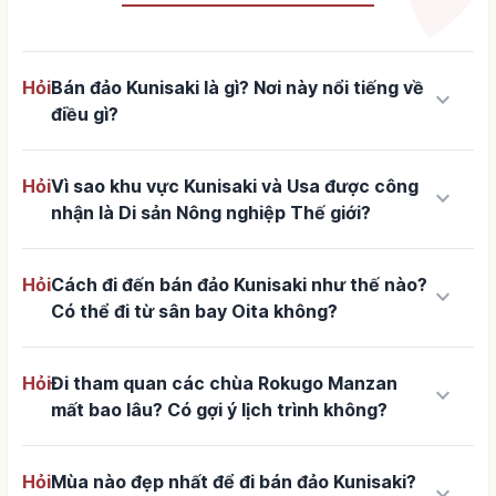
Hỏi
Bán đảo Kunisaki là gì? Nơi này nổi tiếng về
keyboard_arrow_down
điều gì?
Hỏi
Vì sao khu vực Kunisaki và Usa được công
keyboard_arrow_down
nhận là Di sản Nông nghiệp Thế giới?
Hỏi
Cách đi đến bán đảo Kunisaki như thế nào?
keyboard_arrow_down
Có thể đi từ sân bay Oita không?
Hỏi
Đi tham quan các chùa Rokugo Manzan
keyboard_arrow_down
mất bao lâu? Có gợi ý lịch trình không?
Hỏi
Mùa nào đẹp nhất để đi bán đảo Kunisaki?
keyboard_arrow_down