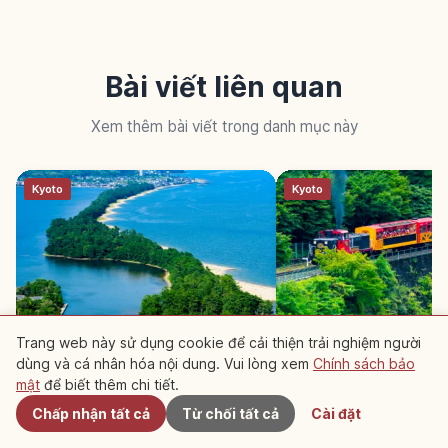
Bài viết liên quan
Xem thêm bài viết trong danh mục này
Kyoto
Kyoto
Amanohashidate ở Kyoto: dải
Sagano Torokko ở Ky
Trang web này sử dụng cookie để cải thiện trải nghiệm người
cồn 3,6km, một trong ba cảnh
7,3km hẻm núi Hozu-
dùng và cá nhân hóa nội dung. Vui lòng xem
Chính sách bảo
Gần đây
Nhật
mật
để biết thêm chi tiết.
Chấp nhận tất cả
Từ chối tất cả
Cài đặt