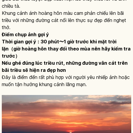
chiều tà.
Khung cảnh ánh hoàng hôn màu cam phản chiếu lên bãi
triều với những đường cát nổi lên thực sự đẹp đến nghẹt
thở.
Điểm chụp ảnh gợi ý
Thời gian gợi ý：30 phút〜1 giờ trước khi mặt trời
lặn（giờ hoàng hôn thay đổi theo mùa nên hãy kiểm tra
trước）
Nếu ghé đúng lúc triều rút, những đường vân cát trên
bãi triều sẽ hiện ra đẹp hơn
Đây là điểm đến rất phù hợp với người yêu nhiếp ảnh hoặc
muốn tận hưởng khung cảnh lãng mạn.