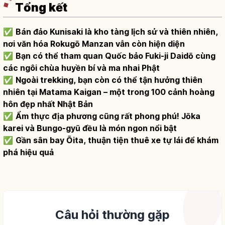
Tổng kết
✅
Bán đảo Kunisaki là kho tàng lịch sử và thiên nhiên,
nơi văn hóa Rokugō Manzan vẫn còn hiện diện
✅
Bạn có thể tham quan Quốc bảo Fuki-ji Daidō cùng
các ngôi chùa huyền bí và ma nhai Phật
✅
Ngoài trekking, bạn còn có thể tận hưởng thiên
nhiên tại Matama Kaigan – một trong 100 cảnh hoàng
hôn đẹp nhất Nhật Bản
✅
Ẩm thực địa phương cũng rất phong phú! Jōka
karei và Bungo-gyū đều là món ngon nổi bật
✅
Gần sân bay Ōita, thuận tiện thuê xe tự lái để khám
phá hiệu quả
Câu hỏi thường gặp