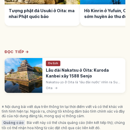
Tượng phật đá Usuki ở Oita: ma
Hồ Kinrin ở Yufuin, Oi
nhai Phật quốc bảo
sớm huyền ảo thu đô
ĐỌC TIẾP →
Du lịch
Lâu đài Nakatsu ở Oita: Kuroda
Kanbei xây 1588 Senjo
Nakatsu-jo ở Oita là 'lâu đài nước' nhìn ra Suo-
nada, gọi 'Senjo' do bố cục hình quạt. Kuroda
Oita
→
Kanbei xây 1588, sau Hosokawa Tadaoki. Edo
là gia tộc Okudaira.
※ Nội dung bài viết dựa trên thông tin tại thời điểm viết và có thể khác với
tình hình hiện tại. Ngoài ra, chúng tôi không đảm bảo tính chính xác và đầy
đủ của nội dung đăng tải, mong quý vị thông cảm.
Quảng cáo
Bài viết này có thể chứa quảng cáo (liên kết tiếp thị); chúng
tôi có thể nhận hoa hồng từ các đặt chỗ qua các liên kết đó.