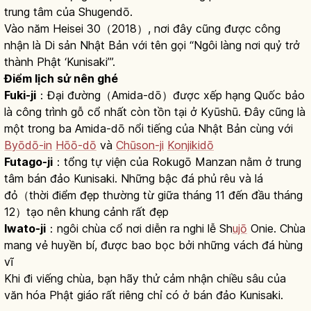
trung tâm của Shugendō.
Vào năm Heisei 30（2018）, nơi đây cũng được công
nhận là Di sản Nhật Bản với tên gọi “Ngôi làng nơi quỷ trở
thành Phật ‘Kunisaki’”.
Điểm lịch sử nên ghé
Fuki-ji
：Đại đường（Amida-dō）được xếp hạng Quốc bảo
là công trình gỗ cổ nhất còn tồn tại ở Kyūshū. Đây cũng là
một trong ba Amida-dō nổi tiếng của Nhật Bản cùng với
Byōdō-in
Hōō-dō
và
Chūson-ji
Konjikidō
Futago-ji
：tổng tự viện của Rokugō Manzan nằm ở trung
tâm bán đảo Kunisaki. Những bậc đá phủ rêu và lá
đỏ（thời điểm đẹp thường từ giữa tháng 11 đến đầu tháng
12）tạo nên khung cảnh rất đẹp
Iwato-ji
：ngôi chùa cổ nơi diễn ra nghi lễ Sh
ujō
Onie. Chùa
mang vẻ huyền bí, được bao bọc bởi những vách đá hùng
vĩ
Khi đi viếng chùa, bạn hãy thử cảm nhận chiều sâu của
văn hóa Phật giáo rất riêng chỉ có ở bán đảo Kunisaki.