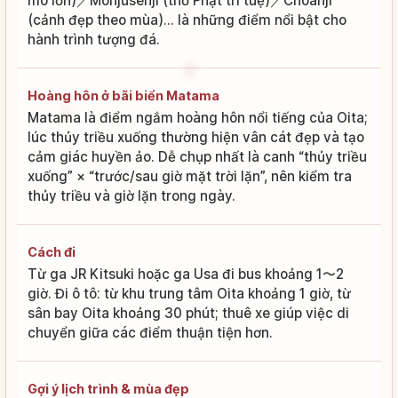
mô lớn)／Monjusenji (thờ Phật trí tuệ)／Choanji
(cảnh đẹp theo mùa)... là những điểm nổi bật cho
hành trình tượng đá.
Hoàng hôn ở bãi biển Matama
Matama là điểm ngắm hoàng hôn nổi tiếng của Oita;
lúc thủy triều xuống thường hiện vân cát đẹp và tạo
cảm giác huyền ảo. Dễ chụp nhất là canh “thủy triều
xuống” × “trước/sau giờ mặt trời lặn”, nên kiểm tra
thủy triều và giờ lặn trong ngày.
Cách đi
Từ ga JR Kitsuki hoặc ga Usa đi bus khoảng 1〜2
giờ. Đi ô tô: từ khu trung tâm Oita khoảng 1 giờ, từ
sân bay Oita khoảng 30 phút; thuê xe giúp việc di
chuyển giữa các điểm thuận tiện hơn.
Gợi ý lịch trình & mùa đẹp