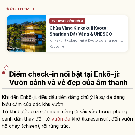
ĐỌC THÊM →
Văn hóa truyền thống
Chùa Vàng Kinkakuji Kyoto:
Shariden Dát Vàng & UNESCO
Kinkakuji (Rokuon-ji) ở Kyoto có Shariden 3
tầng dát lá vàng, do Ashikaga Yoshimitsu
Kyoto
→
xây thời Muromachi. Di sản UNESCO 1994.
Phản chiếu trên hồ Kyokochi.
Điểm check-in nổi bật tại Enkō-ji:
Vườn cảnh và vẻ đẹp của âm thanh
Khi đến Enkō-ji, điều đầu tiên đáng chú ý là sự đa dạng
biểu cảm của các khu vườn.
Từ khi bước qua sơn môn, càng đi sâu vào trong, phong
cảnh dần thay đổi: từ
vườn đá
khô (karesansui), đến vườn
hồ chảy (chisen), rồi rừng trúc.