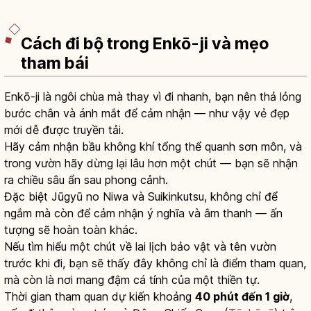
Cách đi bộ trong Enkō-ji và mẹo
tham bái
Enkō-ji là ngôi chùa mà thay vì đi nhanh, bạn nên thả lỏng
bước chân và ánh mắt để cảm nhận — như vậy vẻ đẹp
mới dễ được truyền tải.
Hãy cảm nhận bầu không khí tổng thể quanh sơn môn, và
trong vườn hãy dừng lại lâu hơn một chút — bạn sẽ nhận
ra chiều sâu ẩn sau phong cảnh.
Đặc biệt Jūgyū no Niwa và Suikinkutsu, không chỉ để
ngắm mà còn để cảm nhận ý nghĩa và âm thanh — ấn
tượng sẽ hoàn toàn khác.
Nếu tìm hiểu một chút về lai lịch bảo vật và tên vườn
trước khi đi, bạn sẽ thấy đây không chỉ là điểm tham quan,
mà còn là nơi mang đậm cá tính của một thiền tự.
Thời gian tham quan dự kiến khoảng
40 phút đến 1 giờ
,