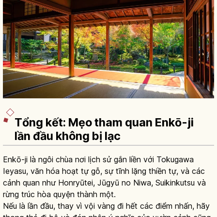
Tổng kết: Mẹo tham quan Enkō-ji
lần đầu không bị lạc
Enkō-ji là ngôi chùa nơi lịch sử gắn liền với Tokugawa
Ieyasu, văn hóa hoạt tự gỗ, sự tĩnh lặng thiền tự, và các
cảnh quan như Honryūtei, Jūgyū no Niwa, Suikinkutsu và
rừng trúc hòa quyện thành một.
Nếu là lần đầu, thay vì vội vàng đi hết các điểm nhấn, hãy