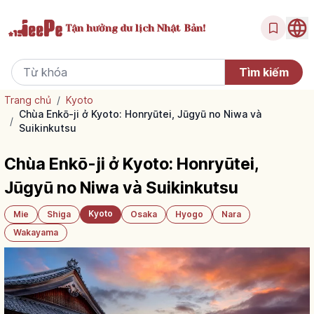
Tận hưởng
du lịch Nhật Bản!
Trang chủ
/
Kyoto
Chùa Enkō-ji ở Kyoto: Honryūtei, Jūgyū no Niwa và
/
Suikinkutsu
Chùa Enkō-ji ở Kyoto: Honryūtei,
Jūgyū no Niwa và Suikinkutsu
Kyoto
Mie
Shiga
Osaka
Hyogo
Nara
Wakayama