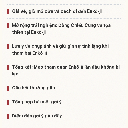
Giá vé, giờ mở cửa và cách đi đến Enkō-ji
Mở rộng trải nghiệm: Đông Chiếu Cung và tọa
thiền tại Enkō-ji
Lưu ý về chụp ảnh và giữ gìn sự tĩnh lặng khi
tham bái Enkō-ji
Tổng kết: Mẹo tham quan Enkō-ji lần đầu không bị
lạc
Câu hỏi thường gặp
Tổng hợp bài viết gợi ý
Điểm đến gợi ý gần đây