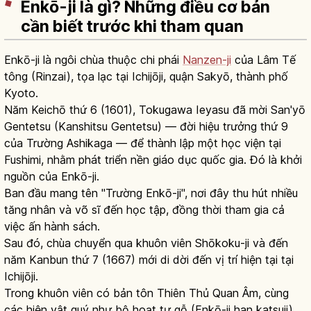
Enkō-ji là gì? Những điều cơ bản
cần biết trước khi tham quan
Enkō-ji là ngôi chùa thuộc chi phái
Nanzen-ji
của Lâm Tế
tông (Rinzai), tọa lạc tại Ichijōji, quận Sakyō, thành phố
Kyoto.
Năm Keichō thứ 6 (1601), Tokugawa Ieyasu đã mời San'yō
Gentetsu (Kanshitsu Gentetsu) — đời hiệu trưởng thứ 9
của Trường Ashikaga — để thành lập một học viện tại
Fushimi, nhằm phát triển nền giáo dục quốc gia. Đó là khởi
nguồn của Enkō-ji.
Ban đầu mang tên "Trường Enkō-ji", nơi đây thu hút nhiều
tăng nhân và võ sĩ đến học tập, đồng thời tham gia cả
việc ấn hành sách.
Sau đó, chùa chuyển qua khuôn viên Shōkoku-ji và đến
năm Kanbun thứ 7 (1667) mới di dời đến vị trí hiện tại tại
Ichijōji.
Trong khuôn viên có bản tôn Thiên Thủ Quan Âm, cùng
các hiện vật quý như bộ hoạt tự gỗ (Enkō-ji han katsuji)