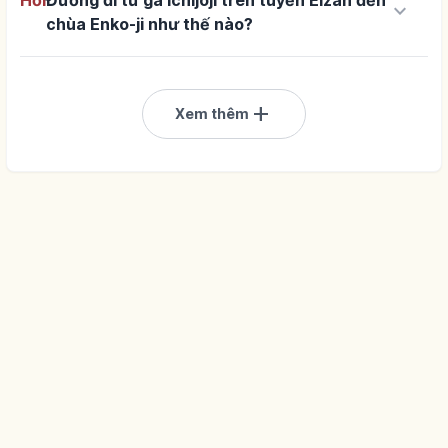
keyboard_arrow_down
chùa Enko-ji như thế nào?
add
Xem thêm