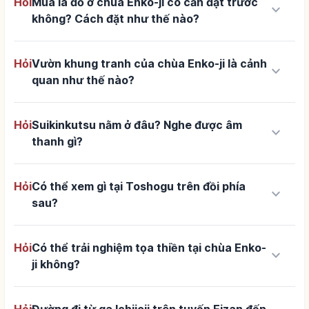
Hỏi
Mùa lá đỏ ở chùa Enko-ji có cần đặt trước
keyboard_arrow_down
không? Cách đặt như thế nào?
Hỏi
Vườn khung tranh của chùa Enko-ji là cảnh
keyboard_arrow_down
quan như thế nào?
Hỏi
Suikinkutsu nằm ở đâu? Nghe được âm
keyboard_arrow_down
thanh gì?
Hỏi
Có thể xem gì tại Toshogu trên đồi phía
keyboard_arrow_down
sau?
Hỏi
Có thể trải nghiệm tọa thiền tại chùa Enko-
keyboard_arrow_down
ji không?
Hỏi
Đường đi từ ga Ichijoji trên tuyến Eizan đến