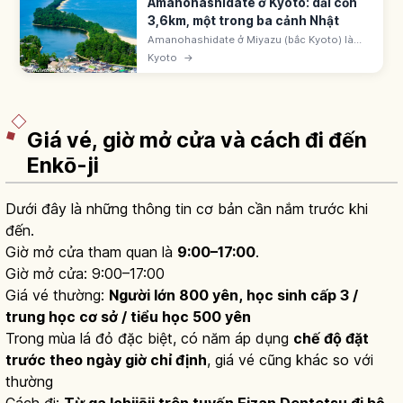
Amanohashidate ở Kyoto: dải cồn
3,6km, một trong ba cảnh Nhật
Amanohashidate ở Miyazu (bắc Kyoto) là
một trong 'Nihon Sankei' cùng Matsushima
Kyoto
→
và Miyajima, dải cồn 3,6km phủ 6.700 cây
thông. Ngắm 'matanozoki' từ View Land.
Giá vé, giờ mở cửa và cách đi đến
Enkō-ji
Dưới đây là những thông tin cơ bản cần nắm trước khi
đến.
Giờ mở cửa tham quan là
9:00–17:00
.
Giờ mở cửa: 9:00–17:00
Giá vé thường:
Người lớn 800 yên, học sinh cấp 3 /
trung học cơ sở / tiểu học 500 yên
Trong mùa lá đỏ đặc biệt, có năm áp dụng
chế độ đặt
trước theo ngày giờ chỉ định
, giá vé cũng khác so với
thường
Cách đi:
Từ ga Ichijōji trên tuyến Eizan Dentetsu đi bộ