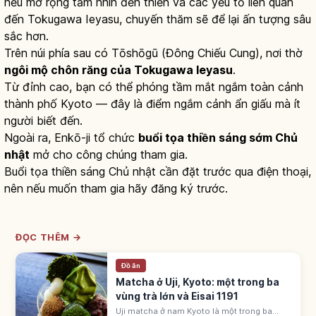
nếu mở rộng tầm nhìn đến thiền và các yếu tố liên quan
đến Tokugawa Ieyasu, chuyến thăm sẽ để lại ấn tượng sâu
sắc hơn.
Trên núi phía sau có Tōshōgū (Đông Chiếu Cung), nơi thờ
ngôi mộ chôn răng của Tokugawa Ieyasu
.
Từ đỉnh cao, bạn có thể phóng tầm mắt ngắm toàn cảnh
thành phố Kyoto — đây là điểm ngắm cảnh ẩn giấu mà ít
người biết đến.
Ngoài ra, Enkō-ji tổ chức
buổi tọa thiền sáng sớm Chủ
nhật
mở cho công chúng tham gia.
Buổi tọa thiền sáng Chủ nhật cần đặt trước qua điện thoại,
nên nếu muốn tham gia hãy đăng ký trước.
ĐỌC THÊM →
Đồ ăn
Matcha ở Uji, Kyoto: một trong ba
vùng trà lớn và Eisai 1191
Uji matcha ở nam Kyoto là một trong ba