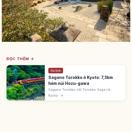
ĐỌC THÊM →
Du lịch
Sagano Torokko ở Kyoto: 7,3km
hẻm núi Hozu-gawa
Sagano Torokko nối Torokko Saga và
Kameoka 7,3km, tận dụng tuyến cũ JR Sanin
Kyoto
→
từ 1991. Toa 5 'The Rich-go' mở không kính.
Vé 880 yên. Ngừng từ ngày 30/12 đến cuối
tháng 2.