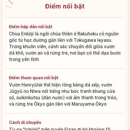
Điểm nổi bật
Điểm hấp dẫn nổi bật
Chùa Enkōji là ngôi chùa thiền ở Rakuhoku có nguồn
gốc từ học đường gắn liền với Tokugawa Ieyasu.
Trong khuôn viên, cảnh sắc chuyển đổi giữa vườn
đá khô, vườn ao và rừng tre, nơi bạn có thể dạo bước
trong yên tĩnh
Điểm tham quan nổi bật
Vườn Honryūtei thể hiện rồng bằng đá xếp, vườn
Jūgyū no Niwa nổi tiếng như bức tranh khung cửa
sổ, suikinkutsu (đàn nước) với âm thanh trong trẻo,
và rừng tre Ōkyo gắn liền với Maruyama Ōkyo
Cách di chuyển
Từ ga "Ichijōji" trên tuyến Eizan đi bộ khoảng 15