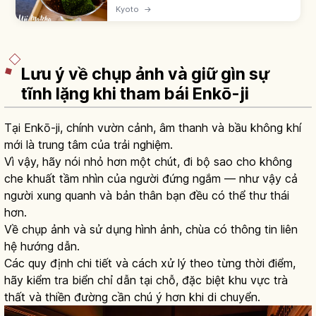
vùng trà lớn cùng Shizuoka, Sayama. Eisai
Kyoto
→
mang hạt giống trà từ nhà Tống về 1191; trà
phát triển mạnh thời Muromachi.
Lưu ý về chụp ảnh và giữ gìn sự
tĩnh lặng khi tham bái Enkō-ji
Tại Enkō-ji, chính vườn cảnh, âm thanh và bầu không khí
mới là trung tâm của trải nghiệm.
Vì vậy, hãy nói nhỏ hơn một chút, đi bộ sao cho không
che khuất tầm nhìn của người đứng ngắm — như vậy cả
người xung quanh và bản thân bạn đều có thể thư thái
hơn.
Về chụp ảnh và sử dụng hình ảnh, chùa có thông tin liên
hệ hướng dẫn.
Các quy định chi tiết và cách xử lý theo từng thời điểm,
hãy kiểm tra biển chỉ dẫn tại chỗ, đặc biệt khu vực trà
thất và thiền đường cần chú ý hơn khi di chuyển.