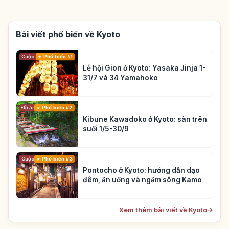
Bài viết phổ biến về Kyoto
Cuộc sống
Phổ biến #1
Lễ hội Gion ở Kyoto: Yasaka Jinja 1-
31/7 và 34 Yamahoko
Đồ ăn
Phổ biến #2
Kibune Kawadoko ở Kyoto: sàn trên
suối 1/5-30/9
Cuộc sống
Phổ biến #3
Pontocho ở Kyoto: hướng dẫn dạo
đêm, ăn uống và ngắm sông Kamo
Xem thêm bài viết về Kyoto
→