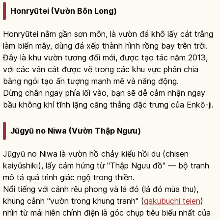
Honryūtei (Vườn Bôn Long)
Honryūtei nằm gần sơn môn, là vườn đá khô lấy cát trắng
làm biển mây, dùng đá xếp thành hình rồng bay trên trời.
Đây là khu vườn tương đối mới, được tạo tác năm 2013,
với các vân cát được vẽ trong các khu vực phân chia
bằng ngói tạo ấn tượng mạnh mẽ và năng động.
Dừng chân ngay phía lối vào, bạn sẽ dễ cảm nhận ngay
bầu không khí tĩnh lặng căng thẳng đặc trưng của Enkō-ji.
Jūgyū no Niwa (Vườn Thập Ngưu)
Jūgyū no Niwa là vườn hồ chảy kiểu hồi du (chisen
kaiyūshiki), lấy cảm hứng từ "Thập Ngưu đồ" — bộ tranh
mô tả quá trình giác ngộ trong thiền.
Nổi tiếng với cảnh rêu phong và lá đỏ (lá đỏ mùa thu),
khung cảnh "vườn trong khung tranh" (
gakubuchi teien
)
nhìn từ mái hiên chính điện là góc chụp tiêu biểu nhất của