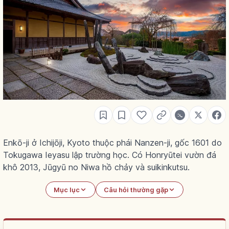
Enkō-ji ở Ichijōji, Kyoto thuộc phái Nanzen-ji, gốc 1601 do
Tokugawa Ieyasu lập trường học. Có Honryūtei vườn đá
khô 2013, Jūgyū no Niwa hồ chảy và suikinkutsu.
Mục lục
Câu hỏi thường gặp