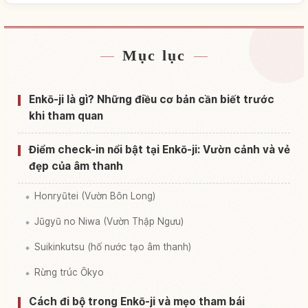
Mục lục
Tìm chỗ ở gần Chùa Enkouji, Kyoto
↗
Tìm trải nghiệm tại Chùa Enkouji, Kyoto
↗
Enkō-ji là gì? Những điều cơ bản cần biết trước
khi tham quan
Điểm check-in nổi bật tại Enkō-ji: Vườn cảnh và vẻ
đẹp của âm thanh
Honryūtei (Vườn Bôn Long)
Jūgyū no Niwa (Vườn Thập Ngưu)
Suikinkutsu (hố nước tạo âm thanh)
Rừng trúc Ōkyo
Cách đi bộ trong Enkō-ji và mẹo tham bái