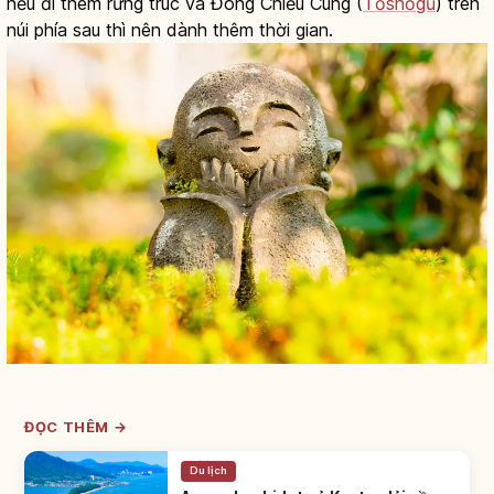
nếu đi thêm rừng trúc và Đông Chiếu Cung (
Tōshōgū
) trên
núi phía sau thì nên dành thêm thời gian.
ĐỌC THÊM →
Du lịch