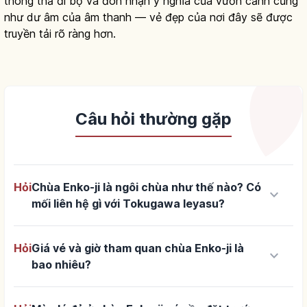
thong thả đi bộ và đón nhận ý nghĩa của vườn cảnh cũng
như dư âm của âm thanh — vẻ đẹp của nơi đây sẽ được
truyền tải rõ ràng hơn.
Câu hỏi thường gặp
Hỏi
Chùa Enko-ji là ngôi chùa như thế nào? Có
keyboard_arrow_down
mối liên hệ gì với Tokugawa Ieyasu?
Hỏi
Giá vé và giờ tham quan chùa Enko-ji là
keyboard_arrow_down
bao nhiêu?