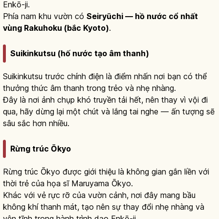
Enkō-ji.
Phía nam khu vườn có
Seiryūchi — hồ nước cổ nhất
vùng Rakuhoku (bắc Kyoto)
.
Suikinkutsu (hố nước tạo âm thanh)
Suikinkutsu trước chính điện là điểm nhấn nơi bạn có thể
thưởng thức âm thanh trong trẻo và nhẹ nhàng.
Đây là nơi ảnh chụp khó truyền tải hết, nên thay vì vội đi
qua, hãy dừng lại một chút và lắng tai nghe — ấn tượng sẽ
sâu sắc hơn nhiều.
Rừng trúc Ōkyo
Rừng trúc Ōkyo được giới thiệu là không gian gắn liền với
thời trẻ của họa sĩ Maruyama Ōkyo.
Khác với vẻ rực rỡ của vườn cảnh, nơi đây mang bầu
không khí thanh mát, tạo nên sự thay đổi nhẹ nhàng và
yên tĩnh trong hành trình dạo Enkō-ji.