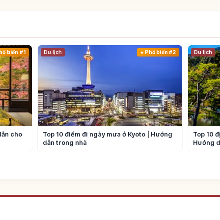
hổ biến #1
Du lịch
Phổ biến #2
Du lịch
dẫn cho
Top 10 điểm đi ngày mưa ở Kyoto | Hướng
Top 10 đ
dẫn trong nhà
Hướng d