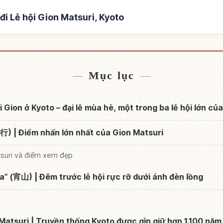
i Lễ hội Gion Matsuri, Kyoto
Gion Matsuri, Kyoto
Tìm trải nghiệm tại Lễ 
↗
Mục lục
i Gion ở Kyoto – đại lễ mùa hè, một trong ba lễ hội lớn củ
 | Điểm nhấn lớn nhất của Gion Matsuri
atsuri và điểm xem đẹp
” (宵山) | Đêm trước lễ hội rực rỡ dưới ánh đèn lồng
 Matsuri | Truyền thống Kyoto được gìn giữ hơn 1.100 năm