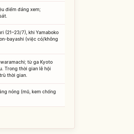
iều điểm đáng xem;
sát.
uri (21–23/7), khi Yamaboko
ion-bayashi (việc có/không
awaramachi; từ ga Kyoto
. Trong thời gian lễ hội
rù thời gian.
 nắng nóng (mũ, kem chống