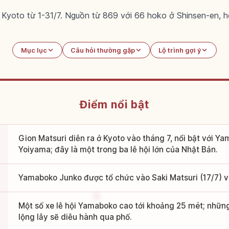
ja Kyoto từ 1-31/7. Nguồn từ 869 với 66 hoko ở Shinsen-en, h
Mục lục
Câu hỏi thường gặp
Lộ trình gợi ý
Điểm nổi bật
Gion Matsuri diễn ra ở Kyoto vào tháng 7, nổi bật với 
Yoiyama; đây là một trong ba lễ hội lớn của Nhật Bản.
Yamaboko Junko được tổ chức vào Saki Matsuri (17/7) và
Một số xe lễ hội Yamaboko cao tới khoảng 25 mét; những 
lộng lẫy sẽ diễu hành qua phố.