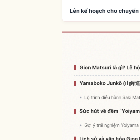
Lên kế hoạch cho chuyến đ
Tìm chỗ ở gần Lễ hội 
Gion Matsuri là gì? Lễ hộ
Yamaboko Junkō (山鉾巡行)
Lộ trình diễu hành Saki M
Sức hút về đêm “Yoiyama
Gợi ý trải nghiệm Yoiyama
Lịch sử và văn hóa Gion