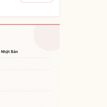
hội Gion Matsuri, Kyoto
↗
a Nhật Bản