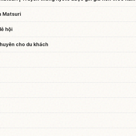
n Matsuri
lễ hội
 khuyên cho du khách