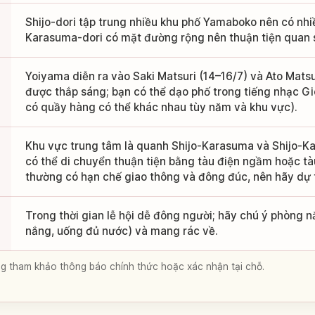
Shijo-dori tập trung nhiều khu phố Yamaboko nên có nh
Karasuma-dori có mặt đường rộng nên thuận tiện quan 
Yoiyama diễn ra vào Saki Matsuri (14–16/7) và Ato Mats
được thắp sáng; bạn có thể dạo phố trong tiếng nhạc G
có quầy hàng có thể khác nhau tùy năm và khu vực).
Khu vực trung tâm là quanh Shijo-Karasuma và Shijo-K
có thể di chuyển thuận tiện bằng tàu điện ngầm hoặc tàu
thường có hạn chế giao thông và đông đúc, nên hãy dự t
Trong thời gian lễ hội dễ đông người; hãy chú ý phòng
nắng, uống đủ nước) và mang rác về.
lòng tham khảo thông báo chính thức hoặc xác nhận tại chỗ.