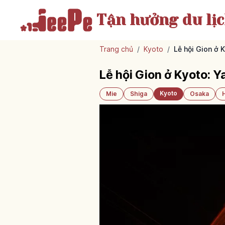
Tận hưởng
du lị
Trang chủ
/
Kyoto
/
Lễ hội Gion ở 
Lễ hội Gion ở Kyoto: 
Kyoto
Mie
Shiga
Osaka