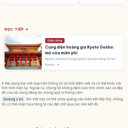
ĐỌC TIẾP →
Cuộc sống
Cung điện hoàng gia Kyoto Gosho:
mở cửa miễn phí
Kyoto Gosho trong Kyoto Gyoen từng là nơi ở
Thiên hoàng. Mở quanh năm miễn phí không
Kyoto
→
cần đăng ký. Từ ga Imadegawa tuyến
Karasuma ~5 phút. Vào từ cổng Seishomon.
※ Nội dung bài viết dựa trên thông tin tại thời điểm viết và có thể khác với
tình hình hiện tại. Ngoài ra, chúng tôi không đảm bảo tính chính xác và đầy
đủ của nội dung đăng tải, mong quý vị thông cảm.
Quảng cáo
Bài viết này có thể chứa quảng cáo (liên kết tiếp thị); chúng
tôi có thể nhận hoa hồng từ các đặt chỗ qua các liên kết đó.