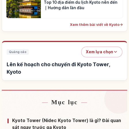
Top 10 địa điểm du lịch Kyoto nên đến
｜Hướng dẫn lần đầu
Xem thêm bài viết về Kyoto
→
Xem lựa chọn
Quảng cáo
Lên kế hoạch cho chuyến đi Kyoto Tower,
Kyoto
Mục lục
Tìm chỗ ở gần Kyoto Tower, Kyoto
↗
Tìm trải nghiệm tại Kyoto Tower, Kyoto
↗
Kyoto Tower (Nidec Kyoto Tower) là gì? Đài quan
sát ngay trước ga Kyoto