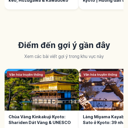
kéo, Hozugawa & Kawadoko
Kyoto | Hướng dẫn tr
Điểm đến gợi ý gần đây
Xem các bài viết gợi ý trong khu vực này
Văn hóa truyền thống
Văn hóa truyền thống
Chùa Vàng Kinkakuji Kyoto:
Làng Miyama Kayabuk
Shariden Dát Vàng & UNESCO
Sato ở Kyoto: 39 nhà 