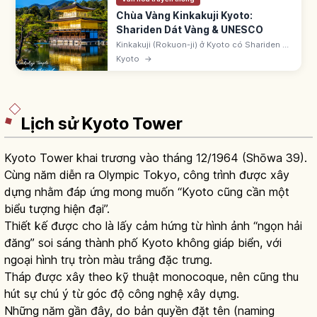
Chùa Vàng Kinkakuji Kyoto:
Shariden Dát Vàng & UNESCO
Kinkakuji (Rokuon-ji) ở Kyoto có Shariden 3
tầng dát lá vàng, do Ashikaga Yoshimitsu
Kyoto
→
xây thời Muromachi. Di sản UNESCO 1994.
Phản chiếu trên hồ Kyokochi.
Lịch sử Kyoto Tower
Kyoto Tower khai trương vào tháng 12/1964 (Shōwa 39).
Cùng năm diễn ra Olympic Tokyo, công trình được xây
dựng nhằm đáp ứng mong muốn “Kyoto cũng cần một
biểu tượng hiện đại”.
Thiết kế được cho là lấy cảm hứng từ hình ảnh “ngọn hải
đăng” soi sáng thành phố Kyoto không giáp biển, với
ngoại hình trụ tròn màu trắng đặc trưng.
Tháp được xây theo kỹ thuật monocoque, nên cũng thu
hút sự chú ý từ góc độ công nghệ xây dựng.
Những năm gần đây, do bản quyền đặt tên (naming