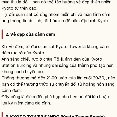
mùa thu lá đỏ – bạn có thể tận hưởng vẻ đẹp thiên nhiên
Kyoto từ trên cao.
Tại đài quan sát có ống nhòm miễn phí và màn hình cảm
ứng thông tin du lịch, rất hữu ích để nắm địa hình Kyoto.
2. Vẻ đẹp của cảnh đêm
Khi về đêm, từ đài quan sát Kyoto Tower là khung cảnh
đêm rực rỡ của Kyoto.
Ánh sáng chiếu rực ở chùa Tō-ji, ánh đèn của Kyoto
Station Building và những dải sáng của thành phố tạo nên
khung cảnh huyền ảo.
Thông thường mở đến 21:00 (vào cửa lần cuối 20:30), nên
bạn có thể thưởng thức sự chuyển đổi từ hoàng hôn sang
cảnh đêm.
Đây cũng là điểm đến phù hợp cho hẹn hò đôi lứa hoặc
lưu kỷ niệm cùng gia đình.
3. KYOTO TOWER SANDO (Kyoto Tower Sando)