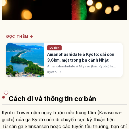
ĐỌC THÊM →
Du lịch
Amanohashidate ở Kyoto: dải cồn
3,6km, một trong ba cảnh Nhật
Amanohashidate ở Miyazu (bắc Kyoto) là
một trong 'Nihon Sankei' cùng Matsushima
Kyoto
→
và Miyajima, dải cồn 3,6km phủ 6.700 cây
thông. Ngắm 'matanozoki' từ View Land.
Cách đi và thông tin cơ bản
Kyoto Tower nằm ngay trước cửa trung tâm (Karasuma-
guchi) của ga Kyoto nên di chuyển cực kỳ thuận tiện.
Từ sân ga Shinkansen hoặc các tuyến tàu thường, bạn chỉ