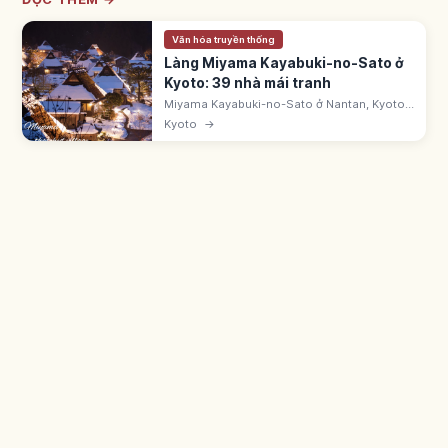
Văn hóa truyền thống
Làng Miyama Kayabuki-no-Sato ở
Kyoto: 39 nhà mái tranh
Miyama Kayabuki-no-Sato ở Nantan, Kyoto
là làng có 50 nhà, trong đó 39 nhà mái tranh
Kyoto
→
kiểu Kitayama-gata. Khu bảo tồn kiến trúc
truyền thống quan trọng (1993).