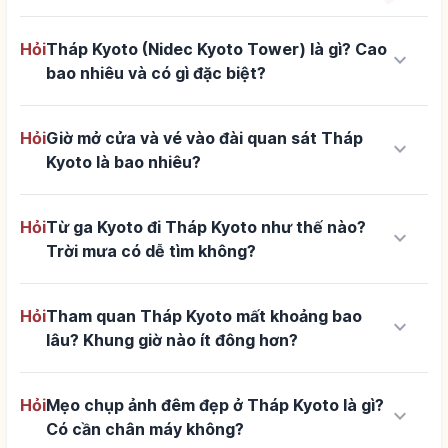
Hỏi
Tháp Kyoto (Nidec Kyoto Tower) là gì? Cao
keyboard_arrow_down
bao nhiêu và có gì đặc biệt?
Hỏi
Giờ mở cửa và vé vào đài quan sát Tháp
keyboard_arrow_down
Kyoto là bao nhiêu?
Hỏi
Từ ga Kyoto đi Tháp Kyoto như thế nào?
keyboard_arrow_down
Trời mưa có dễ tìm không?
Hỏi
Tham quan Tháp Kyoto mất khoảng bao
keyboard_arrow_down
lâu? Khung giờ nào ít đông hơn?
Hỏi
Mẹo chụp ảnh đêm đẹp ở Tháp Kyoto là gì?
keyboard_arrow_down
Có cần chân máy không?