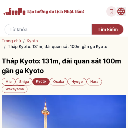
Tận hưởng
du lịch Nhật Bản!
Trang chủ
/
Kyoto
/
Tháp Kyoto: 131m, đài quan sát 100m gần ga Kyoto
Tháp Kyoto: 131m, đài quan sát 100m
gần ga Kyoto
Kyoto
Mie
Shiga
Osaka
Hyogo
Nara
Wakayama