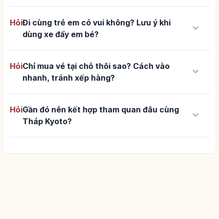
Hỏi
Đi cùng trẻ em có vui không? Lưu ý khi
keyboard_arrow_down
dùng xe đẩy em bé?
Hỏi
Chỉ mua vé tại chỗ thôi sao? Cách vào
keyboard_arrow_down
nhanh, tránh xếp hàng?
Hỏi
Gần đó nên kết hợp tham quan đâu cùng
keyboard_arrow_down
Tháp Kyoto?