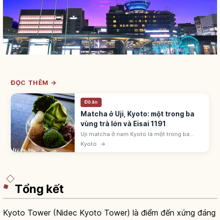
ĐỌC THÊM →
Đồ ăn
Matcha ở Uji, Kyoto: một trong ba
vùng trà lớn và Eisai 1191
Uji matcha ở nam Kyoto là một trong ba
vùng trà lớn cùng Shizuoka, Sayama. Eisai
Kyoto
→
mang hạt giống trà từ nhà Tống về 1191; trà
phát triển mạnh thời Muromachi.
Tổng kết
Kyoto Tower (Nidec Kyoto Tower) là điểm đến xứng đáng