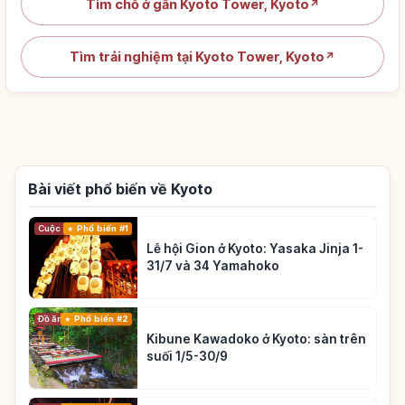
Tìm chỗ ở gần Kyoto Tower, Kyoto
↗
Tìm trải nghiệm tại Kyoto Tower, Kyoto
↗
Bài viết phổ biến về Kyoto
Cuộc sống
Phổ biến #1
Lễ hội Gion ở Kyoto: Yasaka Jinja 1-
31/7 và 34 Yamahoko
Đồ ăn
Phổ biến #2
Kibune Kawadoko ở Kyoto: sàn trên
suối 1/5-30/9