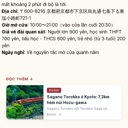
mất khoảng 2 phút đi bộ là tới.
Địa chỉ
: 〒600-8216 京都府京都市下京区烏丸通七条下る東
塩小路町721-1
Giờ mở cửa
: 10:00〜21:00（vào cửa lần cuối 20:30）
Giá vé đài quan sát
: Người lớn 900 yên, học sinh THPT
700 yên, tiểu học・THCS 600 yên, trẻ nhỏ (từ 3 tuổi) 200
yên
Ngày nghỉ
: Về nguyên tắc mở cửa quanh năm
ĐỌC THÊM →
Du lịch
Sagano Torokko ở Kyoto: 7,3km
hẻm núi Hozu-gawa
Sagano Torokko nối Torokko Saga và
Kameoka 7,3km, tận dụng tuyến cũ JR Sanin
Kyoto
→
từ 1991. Toa 5 'The Rich-go' mở không kính.
Vé 880 yên. Ngừng từ ngày 30/12 đến cuối
tháng 2.