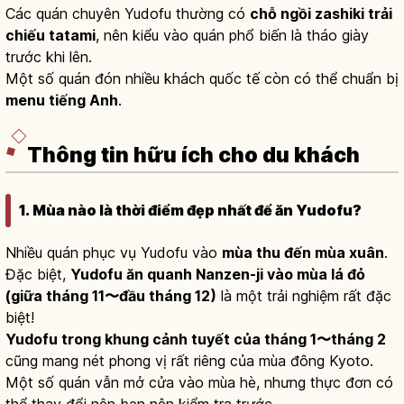
Các quán chuyên Yudofu thường có
chỗ ngồi zashiki trải
chiếu tatami
, nên kiểu vào quán phổ biến là tháo giày
trước khi lên.
Một số quán đón nhiều khách quốc tế còn có thể chuẩn bị
menu tiếng Anh
.
Thông tin hữu ích cho du khách
1. Mùa nào là thời điểm đẹp nhất để ăn Yudofu?
Nhiều quán phục vụ Yudofu vào
mùa thu đến mùa xuân
.
Đặc biệt,
Yudofu ăn quanh Nanzen-ji vào mùa lá đỏ
(giữa tháng 11〜đầu tháng 12)
là một trải nghiệm rất đặc
biệt!
Yudofu trong khung cảnh tuyết của tháng 1〜tháng 2
cũng mang nét phong vị rất riêng của mùa đông Kyoto.
Một số quán vẫn mở cửa vào mùa hè, nhưng thực đơn có
thể thay đổi nên bạn nên kiểm tra trước.