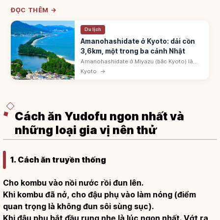
ĐỌC THÊM →
Du lịch
Amanohashidate ở Kyoto: dải cồn
3,6km, một trong ba cảnh Nhật
Amanohashidate ở Miyazu (bắc Kyoto) là
một trong 'Nihon Sankei' cùng Matsushima
Kyoto
→
và Miyajima, dải cồn 3,6km phủ 6.700 cây
thông. Ngắm 'matanozoki' từ View Land.
Cách ăn Yudofu ngon nhất và
những loại gia vị nên thử
1. Cách ăn truyền thống
Cho kombu vào nồi nước rồi đun lên.
Khi kombu đã nở, cho đậu phụ vào làm nóng (điểm
quan trọng là không đun sôi sùng sục).
Khi đậu phụ bắt đầu rung nhẹ là lúc ngon nhất. Vớt ra