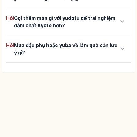
Hỏi
Gọi thêm món gì với yudofu để trải nghiệm
keyboard_arrow_down
đậm chất Kyoto hơn?
Hỏi
Mua đậu phụ hoặc yuba về làm quà cần lưu
keyboard_arrow_down
ý gì?