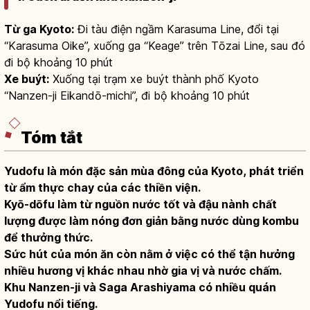
Từ ga Kyoto:
Đi tàu điện ngầm Karasuma Line, đổi tại
“Karasuma Oike”, xuống ga “Keage” trên Tōzai Line, sau đó
đi bộ khoảng 10 phút
Xe buýt:
Xuống tại trạm xe buýt thành phố Kyoto
“Nanzen-ji Eikandō-michi”, đi bộ khoảng 10 phút
Tóm tắt
Yudofu là món đặc sản mùa đông của Kyoto, phát triển
từ ẩm thực chay của các thiền viện.
Kyō-dōfu làm từ nguồn nước tốt và đậu nành chất
lượng được làm nóng đơn giản bằng nước dùng kombu
để thưởng thức.
Sức hút của món ăn còn nằm ở việc có thể tận hưởng
nhiều hương vị khác nhau nhờ gia vị và nước chấm.
Khu Nanzen-ji và Saga Arashiyama có nhiều quán
Yudofu nổi tiếng.