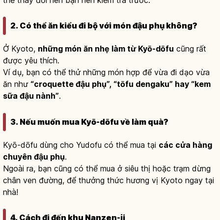
2. Có thể ăn kiểu đi bộ với món đậu phụ không?
Ở Kyoto,
những món ăn nhẹ làm từ Kyō-dōfu
cũng rất
được yêu thích.
Ví dụ, bạn có thể thử những món hợp để vừa đi dạo vừa
ăn như
“croquette đậu phụ”, “tōfu dengaku” hay “kem
sữa đậu nành”
.
3. Nếu muốn mua Kyō-dōfu về làm quà?
Kyō-dōfu dùng cho Yudofu có thể mua tại
các cửa hàng
chuyên đậu phụ
.
Ngoài ra, bạn cũng có thể mua ở siêu thị hoặc trạm dừng
chân ven đường, để thưởng thức hương vị Kyoto ngay tại
nhà!
4. Cách đi đến khu Nanzen-ji