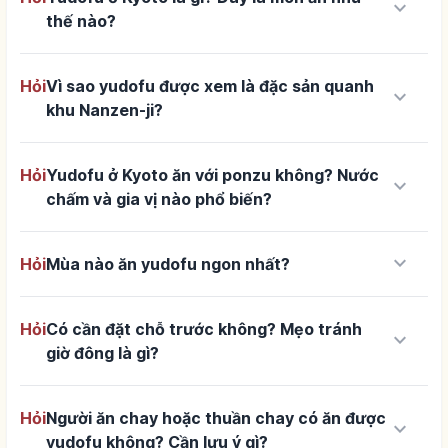
keyboard_arrow_down
thế nào?
Hỏi
Vì sao yudofu được xem là đặc sản quanh
keyboard_arrow_down
khu Nanzen-ji?
Hỏi
Yudofu ở Kyoto ăn với ponzu không? Nước
keyboard_arrow_down
chấm và gia vị nào phổ biến?
keyboard_arrow_down
Hỏi
Mùa nào ăn yudofu ngon nhất?
Hỏi
Có cần đặt chỗ trước không? Mẹo tránh
keyboard_arrow_down
giờ đông là gì?
Hỏi
Người ăn chay hoặc thuần chay có ăn được
keyboard_arrow_down
yudofu không? Cần lưu ý gì?