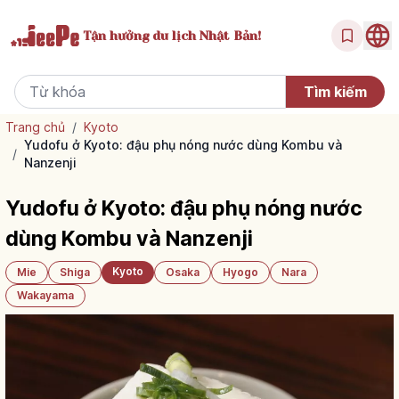
Tận hưởng
du lịch Nhật Bản!
Trang chủ
/
Kyoto
Yudofu ở Kyoto: đậu phụ nóng nước dùng Kombu và
/
Nanzenji
Yudofu ở Kyoto: đậu phụ nóng nước
dùng Kombu và Nanzenji
Kyoto
Mie
Shiga
Osaka
Hyogo
Nara
Wakayama