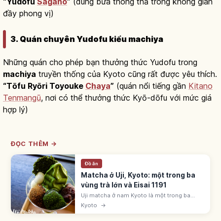
“Yudofu
Sagano
”
(dùng bữa thong thả trong không gian
đầy phong vị)
3. Quán chuyên Yudofu kiểu machiya
Những quán cho phép bạn thưởng thức Yudofu trong
machiya
truyền thống của Kyoto cũng rất được yêu thích.
“Tōfu Ryōri Toyouke
Chaya
”
(quán nổi tiếng gần
Kitano
Tenmangū
, nơi có thể thưởng thức Kyō-dōfu với mức giá
hợp lý)
ĐỌC THÊM →
Đồ ăn
Matcha ở Uji, Kyoto: một trong ba
vùng trà lớn và Eisai 1191
Uji matcha ở nam Kyoto là một trong ba
vùng trà lớn cùng Shizuoka, Sayama. Eisai
Kyoto
→
mang hạt giống trà từ nhà Tống về 1191; trà
phát triển mạnh thời Muromachi.