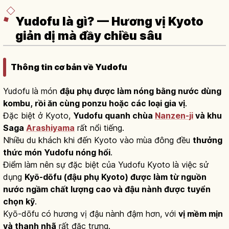
Yudofu là gì? — Hương vị Kyoto
giản dị mà đầy chiều sâu
Thông tin cơ bản về Yudofu
Yudofu là món
đậu phụ được làm nóng bằng nước dùng
kombu, rồi ăn cùng ponzu hoặc các loại gia vị
.
Đặc biệt ở Kyoto,
Yudofu quanh chùa
Nanzen-ji
và khu
Saga
Arashiyama
rất nổi tiếng.
Nhiều du khách khi đến Kyoto vào mùa đông đều
thưởng
thức món Yudofu nóng hổi
.
Điểm làm nên sự đặc biệt của Yudofu Kyoto là việc sử
dụng
Kyō-dōfu (đậu phụ Kyoto) được làm từ nguồn
nước ngầm chất lượng cao và đậu nành được tuyển
chọn kỹ
.
Kyō-dōfu có hương vị đậu nành đậm hơn, với
vị mềm mịn
và thanh nhã
rất đặc trưng.