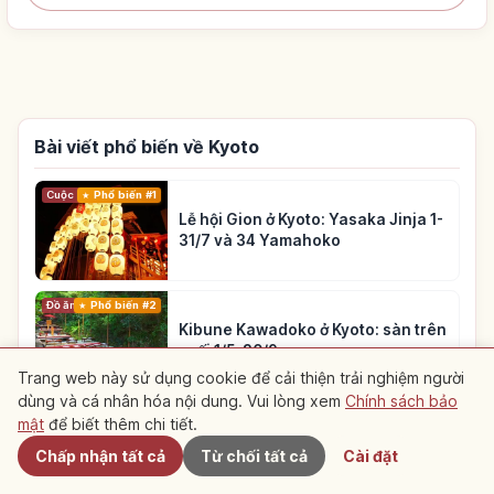
Bài viết phổ biến về Kyoto
Cuộc sống
Phổ biến #1
Lễ hội Gion ở Kyoto: Yasaka Jinja 1-
31/7 và 34 Yamahoko
Đồ ăn
Phổ biến #2
Kibune Kawadoko ở Kyoto: sàn trên
suối 1/5-30/9
Trang web này sử dụng cookie để cải thiện trải nghiệm người
dùng và cá nhân hóa nội dung. Vui lòng xem
Chính sách bảo
Gần đây
Cuộc sống
Phổ biến #3
mật
để biết thêm chi tiết.
Pontocho ở Kyoto: hướng dẫn dạo
Chấp nhận tất cả
Từ chối tất cả
Cài đặt
đêm, ăn uống và ngắm sông Kamo