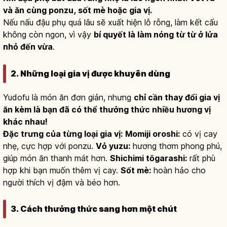
và ăn cùng ponzu, sốt mè hoặc gia vị.
Nếu nấu đậu phụ quá lâu sẽ xuất hiện lỗ rỗng, làm kết cấu
không còn ngon, vì vậy
bí quyết là làm nóng từ từ ở lửa
nhỏ đến vừa
.
2. Những loại gia vị được khuyên dùng
Yudofu là món ăn đơn giản, nhưng
chỉ cần thay đổi gia vị
ăn kèm là bạn đã có thể thưởng thức nhiều hương vị
khác nhau!
Đặc trưng của từng loại gia vị:
Momiji oroshi:
có vị cay
nhẹ, cực hợp với ponzu.
Vỏ yuzu:
hương thơm phong phú,
giúp món ăn thanh mát hơn.
Shichimi tōgarashi:
rất phù
hợp khi bạn muốn thêm vị cay.
Sốt mè:
hoàn hảo cho
người thích vị đậm và béo hơn.
3. Cách thưởng thức sang hơn một chút