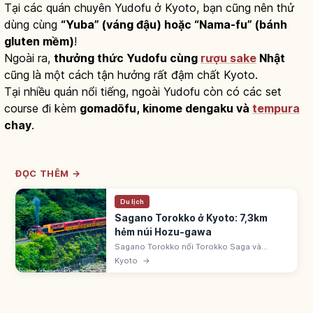
Tại các quán chuyên Yudofu ở Kyoto, bạn cũng nên thử
dùng cùng
“Yuba” (váng đậu) hoặc “Nama-fu” (bánh
gluten mềm)
!
Ngoài ra,
thưởng thức Yudofu cùng
rượu sake
Nhật
cũng là một cách tận hưởng rất đậm chất Kyoto.
Tại nhiều quán nổi tiếng, ngoài Yudofu còn có các set
course đi kèm
gomadōfu, kinome dengaku và
tempura
chay
.
ĐỌC THÊM →
Du lịch
Sagano Torokko ở Kyoto: 7,3km
hẻm núi Hozu-gawa
Sagano Torokko nối Torokko Saga và
Kameoka 7,3km, tận dụng tuyến cũ JR Sanin
Kyoto
→
từ 1991. Toa 5 'The Rich-go' mở không kính.
Vé 880 yên. Ngừng từ ngày 30/12 đến cuối
tháng 2.