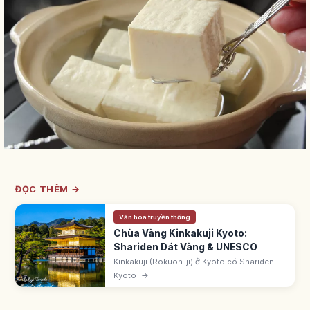
ĐỌC THÊM →
Văn hóa truyền thống
Chùa Vàng Kinkakuji Kyoto:
Shariden Dát Vàng & UNESCO
Kinkakuji (Rokuon-ji) ở Kyoto có Shariden 3
tầng dát lá vàng, do Ashikaga Yoshimitsu
Kyoto
→
xây thời Muromachi. Di sản UNESCO 1994.
Phản chiếu trên hồ Kyokochi.