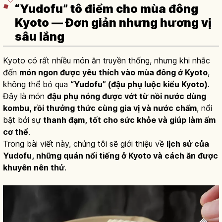
“Yudofu” tô điểm cho mùa đông
Kyoto — Đơn giản nhưng hương vị
sâu lắng
Kyoto có rất nhiều món ăn truyền thống, nhưng khi nhắc
đến
món ngon được yêu thích vào mùa đông ở Kyoto
,
không thể bỏ qua
“Yudofu” (đậu phụ luộc kiểu Kyoto)
.
Đây là món
đậu phụ nóng được vớt từ nồi nước dùng
kombu, rồi thưởng thức cùng gia vị và nước chấm
, nổi
bật bởi sự
thanh đạm, tốt cho sức khỏe và giúp làm ấm
cơ thể
.
Trong bài viết này, chúng tôi sẽ giới thiệu về
lịch sử của
Yudofu, những quán nổi tiếng ở Kyoto và cách ăn được
khuyên nên thử
.