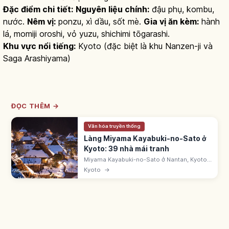
Đặc điểm chi tiết:
Nguyên liệu chính:
đậu phụ, kombu,
nước.
Nêm vị:
ponzu, xì dầu, sốt mè.
Gia vị ăn kèm:
hành
lá, momiji oroshi, vỏ yuzu, shichimi tōgarashi.
Khu vực nổi tiếng:
Kyoto (đặc biệt là khu Nanzen-ji và
Saga Arashiyama)
ĐỌC THÊM →
Văn hóa truyền thống
Làng Miyama Kayabuki-no-Sato ở
Kyoto: 39 nhà mái tranh
Miyama Kayabuki-no-Sato ở Nantan, Kyoto
là làng có 50 nhà, trong đó 39 nhà mái tranh
Kyoto
→
kiểu Kitayama-gata. Khu bảo tồn kiến trúc
truyền thống quan trọng (1993).