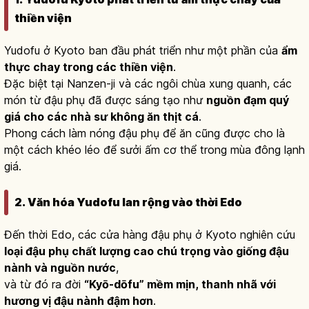
thiền viện
Yudofu ở Kyoto ban đầu phát triển như một phần của
ẩm
thực chay trong các thiền viện
.
Đặc biệt tại Nanzen-ji và các ngôi chùa xung quanh, các
món từ đậu phụ đã được sáng tạo như
nguồn đạm quý
giá cho các nhà sư không ăn thịt cá
.
Phong cách làm nóng đậu phụ để ăn cũng được cho là
một cách khéo léo để sưởi ấm cơ thể trong mùa đông lạnh
giá.
2. Văn hóa Yudofu lan rộng vào thời Edo
Đến thời Edo, các cửa hàng đậu phụ ở Kyoto nghiên cứu
loại đậu phụ chất lượng cao chú trọng vào giống đậu
nành và nguồn nước
,
và từ đó ra đời
“Kyō-dōfu” mềm mịn, thanh nhã với
hương vị đậu nành đậm hơn
.