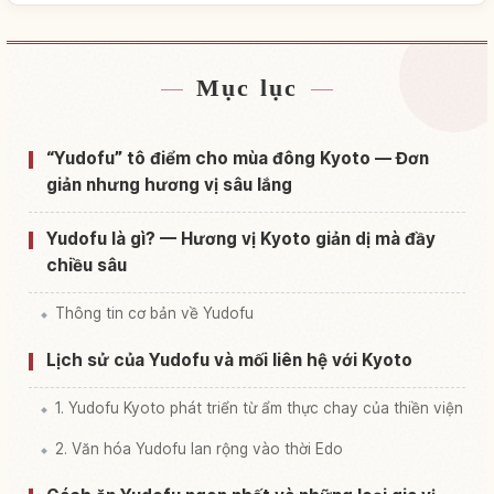
Mục lục
Tìm chỗ ở gần Núi Saga Arashiyama
↗
Tìm trải nghiệm tại Núi Saga Arashiyama
↗
“Yudofu” tô điểm cho mùa đông Kyoto — Đơn
giản nhưng hương vị sâu lắng
Yudofu là gì? — Hương vị Kyoto giản dị mà đầy
chiều sâu
Thông tin cơ bản về Yudofu
Lịch sử của Yudofu và mối liên hệ với Kyoto
1. Yudofu Kyoto phát triển từ ẩm thực chay của thiền viện
2. Văn hóa Yudofu lan rộng vào thời Edo