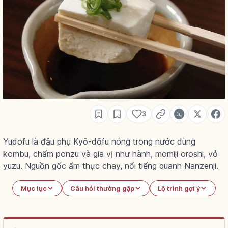
3
Yudofu là đậu phụ Kyō-dōfu nóng trong nước dùng
kombu, chấm ponzu và gia vị như hành, momiji oroshi, vỏ
yuzu. Nguồn gốc ẩm thực chay, nổi tiếng quanh Nanzenji.
Mục lục
Câu hỏi thường gặp
Lộ trình gợi ý