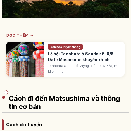
ĐỌC THÊM →
Văn hóa truyền thống
Lễ hội Tanabata ở Sendai: 6-8/8
Date Masamune khuyến khích
Tanabata Sendai ở Miyagi diễn ra 6-8/8, một
trong ba lễ Tanabata lớn nhất Nhật Bản. Hơn
Miyagi
→
400 năm từ Date Masamune; trang trí tre
washi gần 5m.
Cách đi đến Matsushima và thông
tin cơ bản
Cách di chuyển