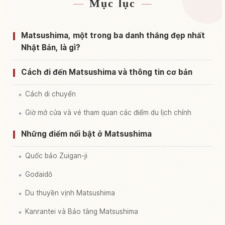
Mục lục
Tìm chỗ ở gần Đảo Matsushima
↗
Tìm trải nghiệm tại Đảo Matsushima
↗
Matsushima, một trong ba danh thắng đẹp nhất
Nhật Bản, là gì?
Cách đi đến Matsushima và thông tin cơ bản
Cách di chuyển
Giờ mở cửa và vé tham quan các điểm du lịch chính
Những điểm nổi bật ở Matsushima
Quốc bảo Zuigan-ji
Godaidō
Du thuyền vịnh Matsushima
Kanrantei và Bảo tàng Matsushima