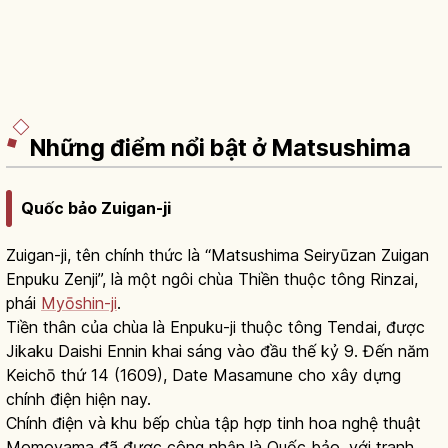
Những điểm nổi bật ở Matsushima
Quốc bảo Zuigan-ji
Zuigan-ji, tên chính thức là “Matsushima Seiryūzan Zuigan
Enpuku Zenji”, là một ngôi chùa Thiền thuộc tông Rinzai,
phái
Myōshin-ji
.
Tiền thân của chùa là Enpuku-ji thuộc tông Tendai, được
Jikaku Daishi Ennin khai sáng vào đầu thế kỷ 9. Đến năm
Keichō thứ 14 (1609), Date Masamune cho xây dựng
chính điện hiện nay.
Chính điện và khu bếp chùa tập hợp tinh hoa nghệ thuật
Momoyama đã được công nhận là Quốc bảo, với tranh