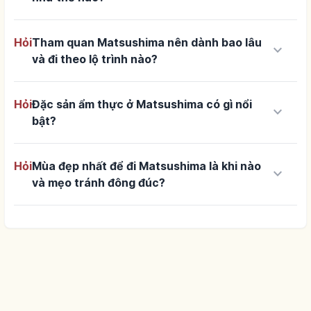
Hỏi
Tham quan Matsushima nên dành bao lâu
keyboard_arrow_down
và đi theo lộ trình nào?
Hỏi
Đặc sản ẩm thực ở Matsushima có gì nổi
keyboard_arrow_down
bật?
Hỏi
Mùa đẹp nhất để đi Matsushima là khi nào
keyboard_arrow_down
và mẹo tránh đông đúc?