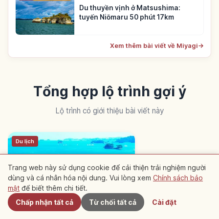
Du thuyền vịnh ở Matsushima:
tuyến Niōmaru 50 phút 17km
Xem thêm bài viết về Miyagi
→
Tổng hợp lộ trình gợi ý
Lộ trình có giới thiệu bài viết này
Du lịch
Trang web này sử dụng cookie để cải thiện trải nghiệm người
dùng và cá nhân hóa nội dung. Vui lòng xem
Chính sách bảo
Gần đây
mật
để biết thêm chi tiết.
Chấp nhận tất cả
Từ chối tất cả
Cài đặt
Lịch trình Miyagi 2 ngày 1 đêm |