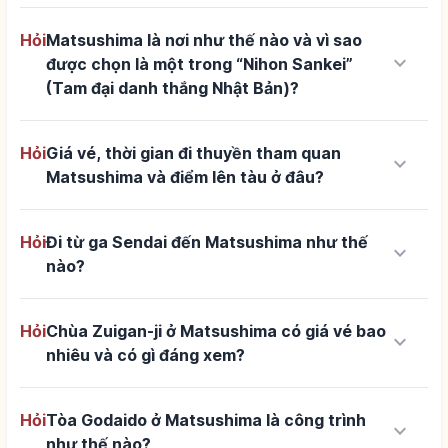
Hỏi
Matsushima là nơi như thế nào và vì sao
keyboard_arrow_down
được chọn là một trong “Nihon Sankei”
(Tam đại danh thắng Nhật Bản)?
Hỏi
Giá vé, thời gian đi thuyền tham quan
keyboard_arrow_down
Matsushima và điểm lên tàu ở đâu?
Hỏi
Đi từ ga Sendai đến Matsushima như thế
keyboard_arrow_down
nào?
Hỏi
Chùa Zuigan-ji ở Matsushima có giá vé bao
keyboard_arrow_down
nhiêu và có gì đáng xem?
Hỏi
Tòa Godaido ở Matsushima là công trình
keyboard_arrow_down
như thế nào?