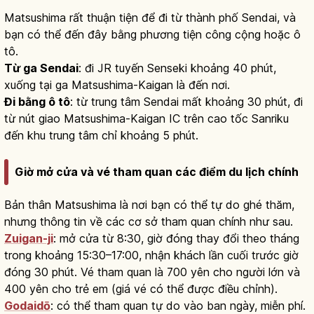
Matsushima rất thuận tiện để đi từ thành phố Sendai, và
bạn có thể đến đây bằng phương tiện công cộng hoặc ô
tô.
Từ ga Sendai
: đi JR tuyến Senseki khoảng 40 phút,
xuống tại ga Matsushima-Kaigan là đến nơi.
Đi bằng ô tô
: từ trung tâm Sendai mất khoảng 30 phút, đi
từ nút giao Matsushima-Kaigan IC trên cao tốc Sanriku
đến khu trung tâm chỉ khoảng 5 phút.
Giờ mở cửa và vé tham quan các điểm du lịch chính
Bản thân Matsushima là nơi bạn có thể tự do ghé thăm,
nhưng thông tin về các cơ sở tham quan chính như sau.
Zuigan-ji
: mở cửa từ 8:30, giờ đóng thay đổi theo tháng
trong khoảng 15:30–17:00, nhận khách lần cuối trước giờ
đóng 30 phút. Vé tham quan là 700 yên cho người lớn và
400 yên cho trẻ em (giá vé có thể được điều chỉnh).
Godaidō
: có thể tham quan tự do vào ban ngày, miễn phí.