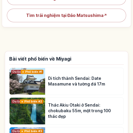
Tìm trải nghiệm tại Đảo Matsushima
↗
Bài viết phổ biến về Miyagi
Du lịch
Phổ biến #1
Di tích thành Sendai: Date
Masamune và tường đá 17m
Du lịch
Phổ biến #2
Thác Akiu Otaki ở Sendai:
chokubaku 55m, một trong 100
thác đẹp
Du lịch
Phổ biến #3