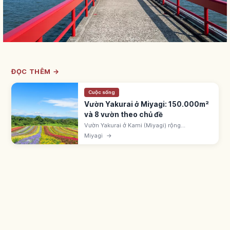
ĐỌC THÊM →
Cuộc sống
Vườn Yakurai ở Miyagi: 150.000m²
và 8 vườn theo chủ đề
Vườn Yakurai ở Kami (Miyagi) rộng
150.000m² (~3 Tokyo Dome) với 400 loài
Miyagi
→
thực vật và 8 vườn chủ đề như Rose Garden,
Herb Garden. Đẹp nhất mùa hoa xuân và lá
đỏ.