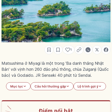
1
Matsushima ở Miyagi là một trong 'Ba danh thắng Nhật
Bản' với vịnh hơn 260 đảo phủ thông, chùa Zuiganji (Quốc
bảo) và Godaido. JR Senseki 40 phút từ Sendai.
Mục lục
Câu hỏi thường gặp
Lộ trình gợi ý
Điểm nổi bật