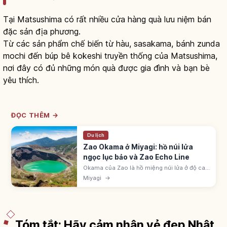
Tại Matsushima có rất nhiều cửa hàng quà lưu niệm bán
đặc sản địa phương.
Từ các sản phẩm chế biến từ hàu, sasakama, bánh zunda
mochi đến búp bê kokeshi truyền thống của Matsushima,
nơi đây có đủ những món quà được gia đình và bạn bè
yêu thích.
ĐỌC THÊM →
Du lịch
Zao Okama ở Miyagi: hồ núi lửa
ngọc lục bảo và Zao Echo Line
Okama của Zao là hồ miệng núi lửa ở độ cao
1.670m giữa Miyagi-Yamagata, đường kính
Miyagi
→
325m, sâu 27,6m. Nước axit đổi màu xanh
ngọc theo nắng. Qua Zao Echo Line.
Tóm tắt: Hãy cảm nhận vẻ đẹp Nhật