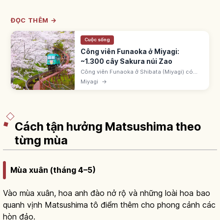
ĐỌC THÊM →
Cuộc sống
Công viên Funaoka ở Miyagi:
~1.300 cây Sakura núi Zao
Công viên Funaoka ở Shibata (Miyagi) có
~1.300 anh đào - '100 điểm ngắm sakura
Miyagi
→
đẹp'. Tượng Heiwa Kannon 24m. Gần Hitome
Senbonzakura 8km ~1.200 cây.
Cách tận hưởng Matsushima theo
từng mùa
Mùa xuân (tháng 4–5)
Vào mùa xuân, hoa anh đào nở rộ và những loài hoa bao
quanh vịnh Matsushima tô điểm thêm cho phong cảnh các
hòn đảo.