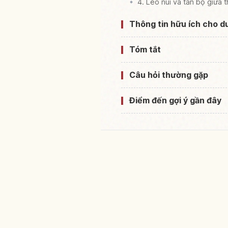
4. Leo núi và tản bộ giữa t
Thông tin hữu ích cho d
Tóm tắt
Câu hỏi thường gặp
Điểm đến gợi ý gần đây