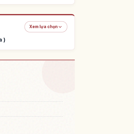
Xem lựa chọn
 )
 Touri Tenjou Tera ( Maya
↗
ou Tera )