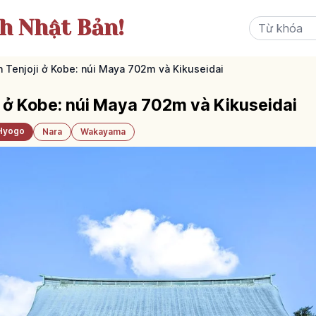
ch Nhật Bản!
Tenjoji ở Kobe: núi Maya 702m và Kikuseidai
 ở Kobe: núi Maya 702m và Kikuseidai
Hyogo
Nara
Wakayama