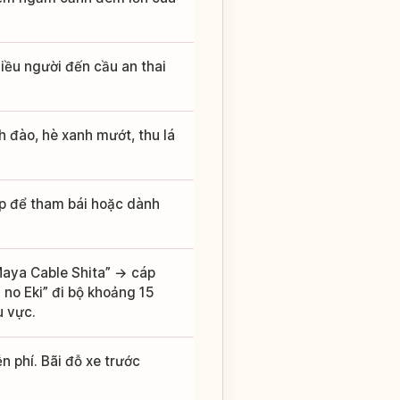
iều người đến cầu an thai
 đào, hè xanh mướt, thu lá
ợp để tham bái hoặc dành
aya Cable Shita” → cáp
no Eki” đi bộ khoảng 15
u vực.
 phí. Bãi đỗ xe trước