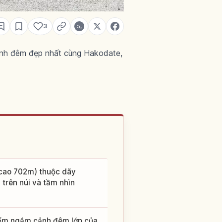
3
cảnh đêm đẹp nhất cùng Hakodate,
(cao 702m) thuộc dãy
 trên núi và tầm nhìn
điểm ngắm cảnh đêm lớn của