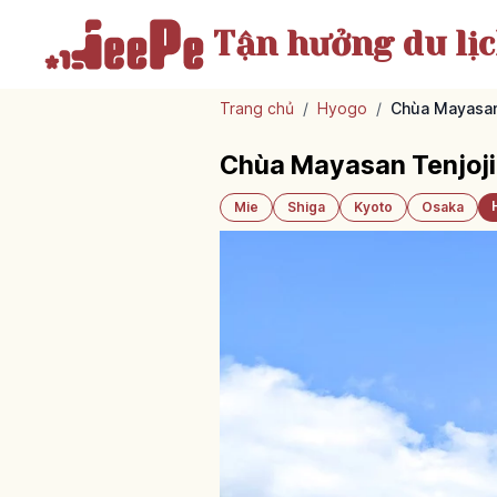
Tận hưởng
du lị
Trang chủ
/
Hyogo
/
Chùa Mayasan 
Chùa Mayasan Tenjoji
Mie
Shiga
Kyoto
Osaka