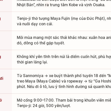
Nhật Bản”, nhìn ra trung tâm Kobe và vịnh Osaka.
g
Tenjo-ji thờ tượng Maya Fujin (mẹ của Đức Phật), nh
và nuôi dạy con cái.
Mỗi mùa mang một sắc thái khác nhau: xuân hoa anh
đỏ, đông có thể gặp tuyết.
g
Không khí yên tĩnh trên núi là điểm cuốn hút, phù h
thời gian lắng lại.
Từ Sannomiya → xe buýt thành phố tuyến 18 đến “M
đi
treo Maya (Maya Cable) và ropeway → từ “Ga Hoshi 
phút. Nếu đi ô tô, lưu ý tình hình đường sá quanh kh
mở
Mở cổng 9:00–17:00. Tham bái trong khuôn viên miễn
Tenjo-ji: 24 giờ, 500 yên/lượt.