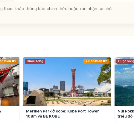
lòng tham khảo thông báo chính thức hoặc xác nhận tại chỗ.
hổ biến #1
Cuộc sống
Phổ biến #2
Cuộc sốn
a
Meriken Park ở Kobe: Kobe Port Tower
Núi Rokk
108m và BE KOBE
triệu đô