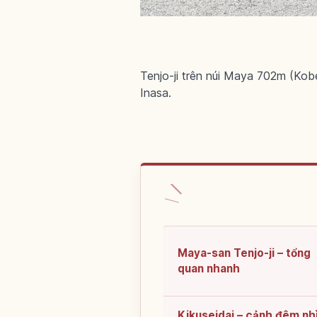
Tenjo-ji trên núi Maya 702m (Kob
Inasa.
Maya-san Tenjo-ji – tổng
quan nhanh
Kikuseidai – cảnh đêm nh