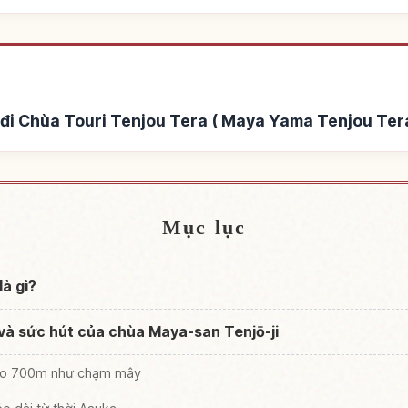
đi Chùa Touri Tenjou Tera ( Maya Yama Tenjou Tera
Tenjou Tera ( Maya Yama
Tìm trải nghiệm tại Chùa
↗
Tera )
Yama Tenj
Mục lục
à gì?
và sức hút của chùa Maya-san Tenjō-ji
cao 700m như chạm mây