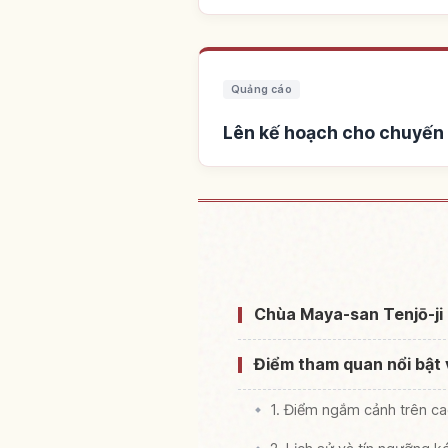
Quảng cáo
Lên kế hoạch cho chuyến 
Tìm chỗ ở gần Chùa Touri 
Tenjou 
Chùa Maya-san Tenjō-ji l
Điểm tham quan nổi bật 
1. Điểm ngắm cảnh trên 