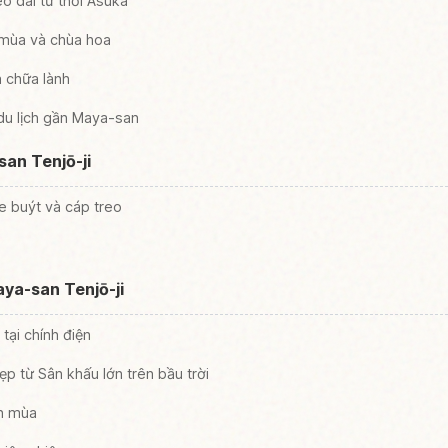
éo dài từ thời Asuka
 mùa và chùa hoa
à chữa lành
 du lịch gần Maya-san
an Tenjō-ji
e buýt và cáp treo
ya-san Tenjō-ji
tại chính điện
p từ Sân khấu lớn trên bầu trời
ốn mùa