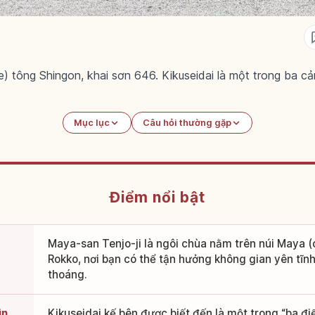
e) tông Shingon, khai sơn 646. Kikuseidai là một trong ba 
Mục lục
Câu hỏi thường gặp
Điểm nổi bật
Maya-san Tenjo-ji là ngôi chùa nằm trên núi Maya 
Rokko, nơi bạn có thể tận hưởng không gian yên tĩnh
thoáng.
ìn
Kikuseidai kế bên được biết đến là một trong “ba 