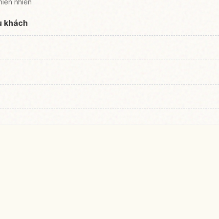
hiên nhiên
u khách