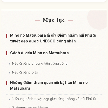
Mục lục
Tìm chỗ ở gần Miho No Matsubara
↗
Tìm trải nghiệm tại Miho No Matsubara
↗
Miho no Matsubara là gì? Điểm ngắm núi Phú Sĩ
tuyệt đẹp được UNESCO công nhận
Cách đi đến Miho no Matsubara
Nếu đi bằng phương tiện công cộng
Nếu đi bằng ô tô
Những điểm tham quan nổi bật tại Miho no
Matsubara
1. Khung cảnh tuyệt đẹp giữa rừng thông và núi Phú Sĩ
2. Hagoromo no Matsu