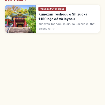
Văn hóa truyền thống
Kunozan Toshogu ở Shizuoka:
1.159 bậc đá và Ieyasu
Kunozan Toshogu ở Suruga (Shizuoka) thờ
Tokugawa Ieyasu, an táng ông trên núi
Shizuoka
→
Kunozan. Lên bằng 1.159 bậc Omotesando
~20 phút hoặc cáp treo Nihondaira 5 phút.