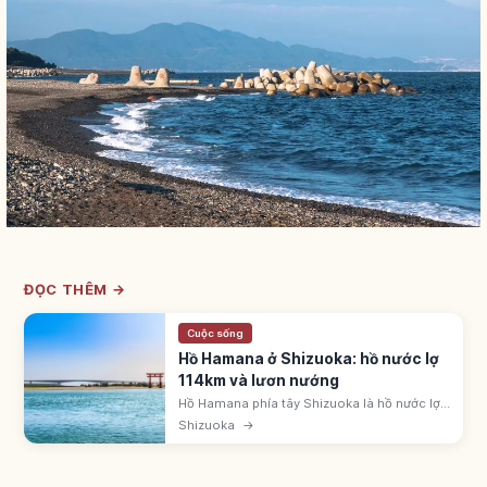
ĐỌC THÊM →
Cuộc sống
Hồ Hamana ở Shizuoka: hồ nước lợ
114km và lươn nướng
Hồ Hamana phía tây Shizuoka là hồ nước lợ
nối Thái Bình Dương, chu vi ~114km. Đặc sản
Shizuoka
→
lươn nướng. Đài Okusa-yama qua cáp treo
Kanzanji. Đạp xe 'Hamaichi' 70km.