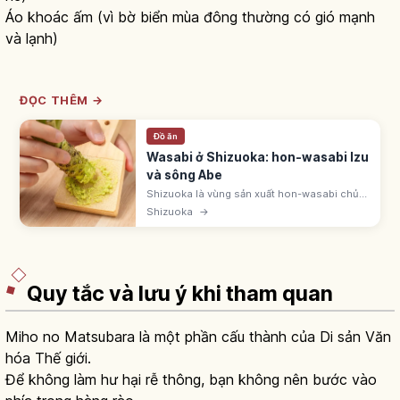
Áo khoác ấm (vì bờ biển mùa đông thường có gió mạnh
và lạnh)
ĐỌC THÊM →
Đồ ăn
Wasabi ở Shizuoka: hon-wasabi Izu
và sông Abe
Shizuoka là vùng sản xuất hon-wasabi chủ
lực. Khu Izu, thượng nguồn sông Abe, Amagi
Shizuoka
→
có ruộng wasabi nước. Từng dâng Tokugawa
Ieyasu. Kỹ thuật tatami-ishi.
Quy tắc và lưu ý khi tham quan
Miho no Matsubara là một phần cấu thành của Di sản Văn
hóa Thế giới.
Để không làm hư hại rễ thông, bạn không nên bước vào