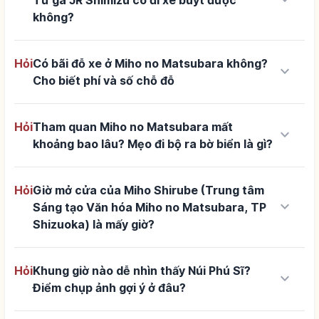
keyboard_arrow_down
Từ ga JR Shimizu có đi xe buýt được
không?
Hỏi
Có bãi đỗ xe ở Miho no Matsubara không?
keyboard_arrow_down
Cho biết phí và số chỗ đỗ
Hỏi
Tham quan Miho no Matsubara mất
keyboard_arrow_down
khoảng bao lâu? Mẹo đi bộ ra bờ biển là gì?
Hỏi
Giờ mở cửa của Miho Shirube (Trung tâm
keyboard_arrow_down
Sáng tạo Văn hóa Miho no Matsubara, TP
Shizuoka) là mấy giờ?
Hỏi
Khung giờ nào dễ nhìn thấy Núi Phú Sĩ?
keyboard_arrow_down
Điểm chụp ảnh gợi ý ở đâu?