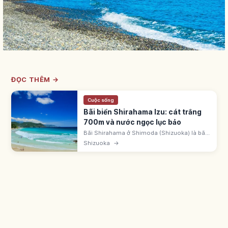
ĐỌC THÊM →
Cuộc sống
Bãi biển Shirahama Izu: cát trắng
700m và nước ngọc lục bảo
Bãi Shirahama ở Shimoda (Shizuoka) là bãi
cát trắng thạch anh dài 700m, nước trong
Shizuoka
→
xanh, lý tưởng snorkeling và lướt sóng. Từ
Tokyo đi tàu/ô tô 2h30-3 giờ.