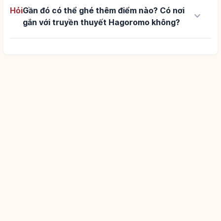
Hỏi
Gần đó có thể ghé thêm điểm nào? Có nơi
keyboard_arrow_down
gắn với truyền thuyết Hagoromo không?