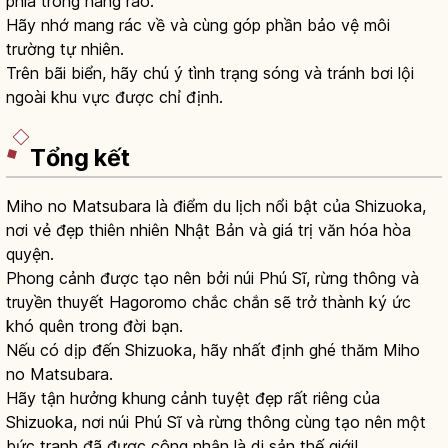
phía trong hàng rào.
Hãy nhớ mang rác về và cùng góp phần bảo vệ môi
trường tự nhiên.
Trên bãi biển, hãy chú ý tình trạng sóng và tránh bơi lội
ngoài khu vực được chỉ định.
Tổng kết
Miho no Matsubara là điểm du lịch nổi bật của Shizuoka,
nơi vẻ đẹp thiên nhiên Nhật Bản và giá trị văn hóa hòa
quyện.
Phong cảnh được tạo nên bởi núi Phú Sĩ, rừng thông và
truyền thuyết Hagoromo chắc chắn sẽ trở thành ký ức
khó quên trong đời bạn.
Nếu có dịp đến Shizuoka, hãy nhất định ghé thăm Miho
no Matsubara.
Hãy tận hưởng khung cảnh tuyệt đẹp rất riêng của
Shizuoka, nơi núi Phú Sĩ và rừng thông cùng tạo nên một
bức tranh đã được công nhận là di sản thế giới!