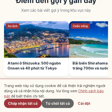
Điểm đến gợi ý gần đây
Xem các bài viết gợi ý trong khu vực này
Du lịch
Cuộc sống
Atami ở Shizuoka: 500 nguồn
Bãi biển Shirahama Iz
Onsen và 40 phút từ Tokyo
trắng 700m và nước n
bảo
Trang web này sử dụng cookie để cải thiện trải nghiệm người
dùng và cá nhân hóa nội dung. Vui lòng xem
Chính sách bảo
Gần đây
mật
để biết thêm chi tiết.
ĐỌC TIẾP →
Chấp nhận tất cả
Từ chối tất cả
Cài đặt
Đồ ăn