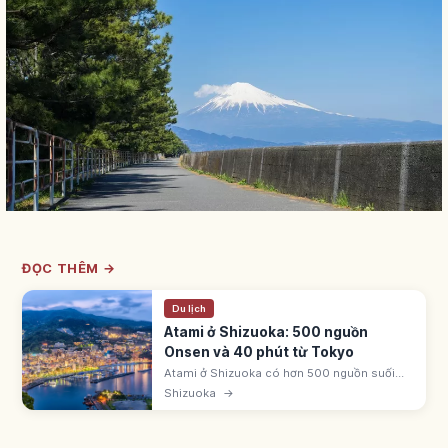
ĐỌC THÊM →
Du lịch
Atami ở Shizuoka: 500 nguồn
Onsen và 40 phút từ Tokyo
Atami ở Shizuoka có hơn 500 nguồn suối
nóng - Atami Onsen ven biển và Izusan
Shizuoka
→
Onsen yên tĩnh. Lâu đài Atami xây 1959. Từ
Tokyo đi JR Tokaido Shinkansen ~40 phút.