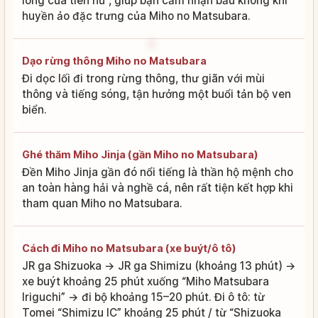
lông của tiên nữ”, giúp bạn cảm nhận bầu không khí
huyền ảo đặc trưng của Miho no Matsubara.
Dạo rừng thông Miho no Matsubara
Đi dọc lối đi trong rừng thông, thư giãn với mùi
thông và tiếng sóng, tận hưởng một buổi tản bộ ven
biển.
Ghé thăm Miho Jinja (gần Miho no Matsubara)
Đền Miho Jinja gần đó nổi tiếng là thần hộ mệnh cho
an toàn hàng hải và nghề cá, nên rất tiện kết hợp khi
tham quan Miho no Matsubara.
Cách đi Miho no Matsubara (xe buýt/ô tô)
JR ga Shizuoka → JR ga Shimizu (khoảng 13 phút) →
xe buýt khoảng 25 phút xuống “Miho Matsubara
Iriguchi” → đi bộ khoảng 15–20 phút. Đi ô tô: từ
Tomei “Shimizu IC” khoảng 25 phút / từ “Shizuoka