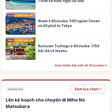
700m và nước ngọc lục bảo
Du lịch
Phổ biến #2
Atami ở Shizuoka: 500 nguồn Onsen
và 40 phút từ Tokyo
Phổ biến #3
Văn hóa truyền thống
Kunozan Toshogu ở Shizuoka: 1.159
bậc đá và Ieyasu
Xem thêm bài viết về Shizuoka
→
Xem lựa chọn
Quảng cáo
Lên kế hoạch cho chuyến đi Miho No
Matsubara