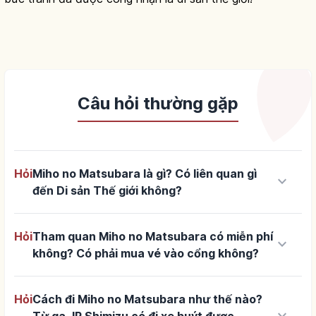
Câu hỏi thường gặp
Hỏi
Miho no Matsubara là gì? Có liên quan gì
keyboard_arrow_down
đến Di sản Thế giới không?
Hỏi
Tham quan Miho no Matsubara có miễn phí
keyboard_arrow_down
không? Có phải mua vé vào cổng không?
Hỏi
Cách đi Miho no Matsubara như thế nào?