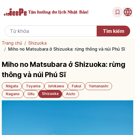
Tận hưởng
du lịch Nhật Bản!
Trang chủ
/
Shizuoka
/
Miho no Matsubara ở Shizuoka: rừng thông và núi Phú Sĩ
Miho no Matsubara ở Shizuoka: rừng
thông và núi Phú Sĩ
Niigata
Toyama
Ishikawa
Fukui
Yamanashi
Shizuoka
Nagano
Gifu
Aichi