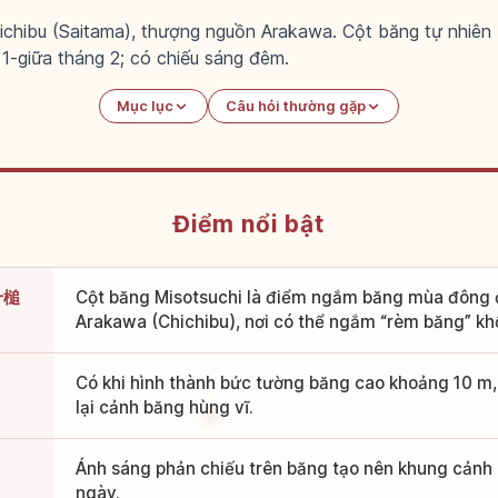
Chichibu (Saitama), thượng nguồn Arakawa. Cột băng tự nhi
-giữa tháng 2; có chiếu sáng đêm.
Mục lục
Câu hỏi thường gặp
Điểm nổi bật
三十槌
Cột băng Misotsuchi là điểm ngắm băng mùa đông 
Arakawa (Chichibu), nơi có thể ngắm “rèm băng” khổ
Có khi hình thành bức tường băng cao khoảng 10 m
lại cảnh băng hùng vĩ.
Ánh sáng phản chiếu trên băng tạo nên khung cảnh
ngày.