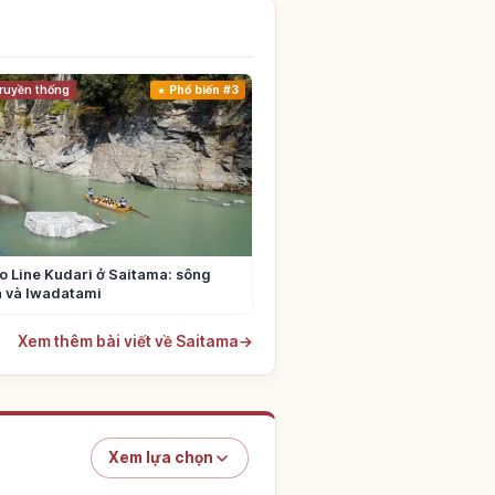
ruyền thống
Phổ biến #3
 Line Kudari ở Saitama: sông
 và Iwadatami
Xem thêm bài viết về Saitama
→
Xem lựa chọn