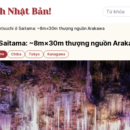
ch Nhật Bản!
otsuchi ở Saitama: ~8m×30m thượng nguồn Arakawa
ở Saitama: ~8m×30m thượng nguồn Ara
ma
Chiba
Tokyo
Kanagawa