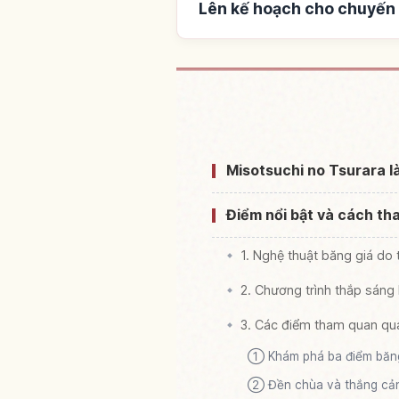
Lên kế hoạch cho chuyến
Tìm chỗ ở gần Sanjuu
Misotsuchi no Tsurara là
Điểm nổi bật và cách th
1. Nghệ thuật băng giá do 
2. Chương trình thắp sáng
3. Các điểm tham quan qu
① Khám phá ba điểm băng 
② Đền chùa và thắng cả