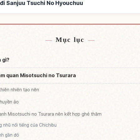
 đi Sanjuu Tsuchi No Hyouchuu
 Tsuchi No Hyouchuu
Tìm trải nghiệm tại Sa
↗
Mục lục
 gì?
am quan Misotsuchi no Tsurara
thiên nhiên tạo nên
 huyền ảo
anh Misotsuchi no Tsurara nên kết hợp ghé thăm
nhũ nổi tiếng của Chichibu
nh gần đó