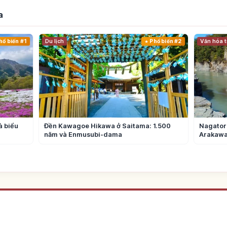
a
hổ biến #1
Du lịch
Phổ biến #2
Văn hóa t
à biểu
Đền Kawagoe Hikawa ở Saitama: 1.500
Nagatoro
năm và Enmusubi-dama
Arakawa