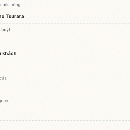
 nước nóng
no Tsurara
e buýt
u khách
 cửa
 quan