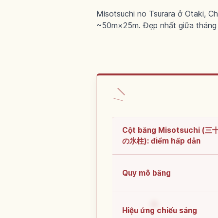
Misotsuchi no Tsurara ở Otaki, 
~50m×25m. Đẹp nhất giữa tháng 1
Cột băng Misotsuchi (
の氷柱): điểm hấp dẫn
Quy mô băng
Hiệu ứng chiếu sáng