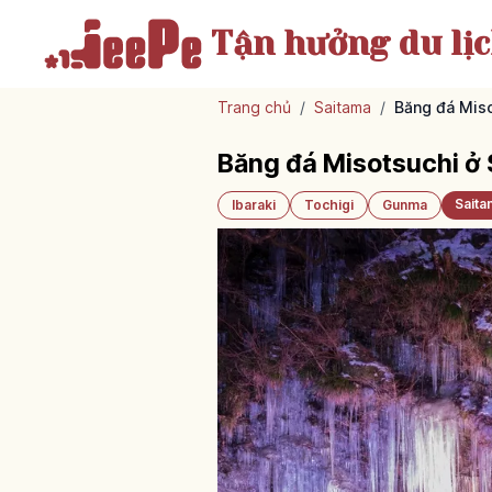
Tận hưởng
du lị
Trang chủ
/
Saitama
/
Băng đá Mis
Băng đá Misotsuchi 
Saita
Ibaraki
Tochigi
Gunma