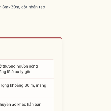
ên ~8m×30m, cột nhân tạo
ở thượng nguồn sông
ng lồ ở cự ly gần.
, rộng khoảng 30 m, mang
 huyền ảo khác hẳn ban