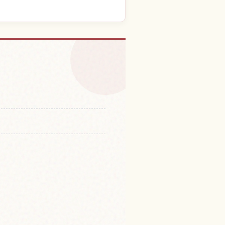
njuu Tsuchi No Hyouchuu
↗