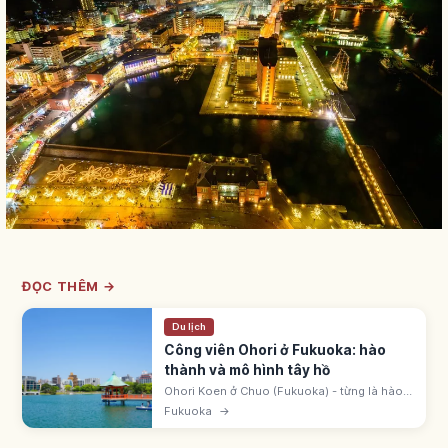
ĐỌC THÊM →
Du lịch
Công viên Ohori ở Fukuoka: hào
thành và mô hình tây hồ
Ohori Koen ở Chuo (Fukuoka) - từng là hào
ngoài thành Fukuoka. Mở 1929 mô hình Tây
Fukuoka
→
Hồ. Di tích kỷ niệm quốc gia. Lối ~2km, 3 đảo
Yanagishima, Matsushima, Shobu.