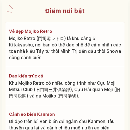
Điểm nổi bật
Vẻ đẹp Mojiko Retro
Mojiko Retro (門司港レトロ) là khu cảng ở
Kitakyushu, nơi bạn có thể dạo phố để cảm nhận các
tòa nhà kiểu Tây từ thời Minh Trị đến đầu thời Showa
cùng cảnh biển.
Dạo kiến trúc cổ
Khu Mojiko Retro có nhiều công trình như Cựu Moji
Mitsui Club (旧門司三井倶楽部), Cựu Hải quan Moji (旧
門司税関) và ga Mojiko (門司港駅).
Cảnh eo biển Kanmon
Đi dạo trên lối ven biển để ngắm cầu Kanmon, tàu
thuyền qua lại và cảnh chiều muộn trên eo biển