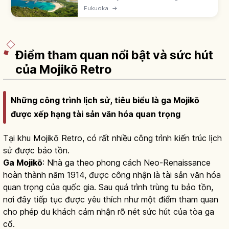
phút ô tô. Futamigaura cặp đá Meoto Iwa và
Fukuoka
→
torii trắng. Keya-no-Oto hang bazan ~64m
sâu ~90m - di tích thiên nhiên.
Điểm tham quan nổi bật và sức hút
của Mojikō Retro
Những công trình lịch sử, tiêu biểu là ga Mojikō
được xếp hạng tài sản văn hóa quan trọng
Tại khu Mojikō Retro, có rất nhiều công trình kiến trúc lịch
sử được bảo tồn.
Ga Mojikō
: Nhà ga theo phong cách Neo-Renaissance
hoàn thành năm 1914, được công nhận là tài sản văn hóa
quan trọng của quốc gia. Sau quá trình trùng tu bảo tồn,
nơi đây tiếp tục được yêu thích như một điểm tham quan
cho phép du khách cảm nhận rõ nét sức hút của tòa ga
cổ.