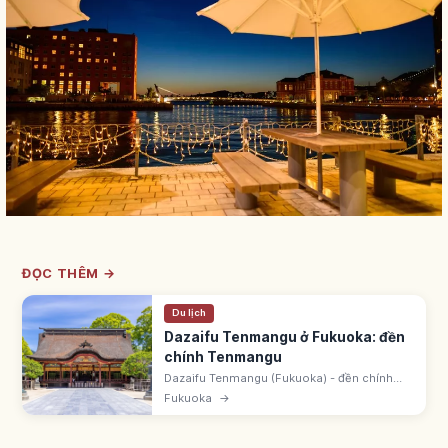
ĐỌC THÊM →
Du lịch
Dazaifu Tenmangu ở Fukuoka: đền
chính Tenmangu
Dazaifu Tenmangu (Fukuoka) - đền chính
Tenmangu, thờ Sugawara Michizane (mất
Fukuoka
→
903). Chính điện 1591 do Kobayakawa
Takakage. Điện tạm Fujimoto Sosuke.