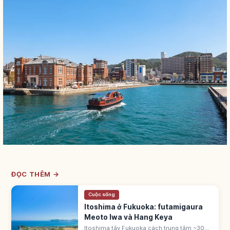
ĐỌC THÊM →
Cuộc sống
Itoshima ở Fukuoka: futamigaura
Meoto Iwa và Hang Keya
Itoshima tây Fukuoka cách trung tâm ~30