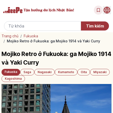
Tận hưởng
du lịch Nhật Bản!
Trang chủ
/
Fukuoka
/
Mojiko Retro ở Fukuoka: ga Mojiko 1914 và Yaki Curry
Mojiko Retro ở Fukuoka: ga Mojiko 1914
và Yaki Curry
Fukuoka
Saga
Nagasaki
Kumamoto
Oita
Miyazaki
Kagoshima