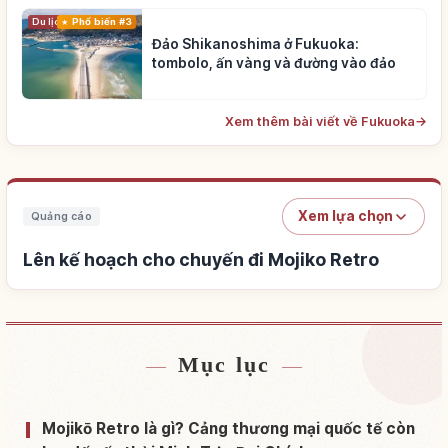
Du lịch
Phổ biến #3
Đảo Shikanoshima ở Fukuoka:
tombolo, ấn vàng và đường vào đảo
Xem thêm bài viết về Fukuoka
→
Xem lựa chọn
Quảng cáo
Lên kế hoạch cho chuyến đi Mojiko Retro
Mục lục
Tìm chỗ ở gần Mojiko Retro
↗
Tìm trải nghiệm tại Mojiko Retro
↗
Mojikō Retro là gì? Cảng thương mại quốc tế còn