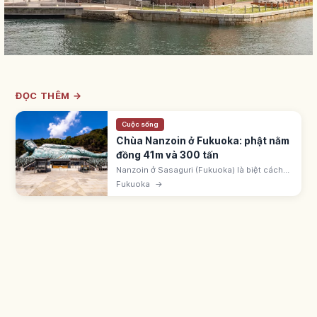
ĐỌC THÊM →
Cuộc sống
Chùa Nanzoin ở Fukuoka: phật nằm
đồng 41m và 300 tấn
Nanzoin ở Sasaguri (Fukuoka) là biệt cách
bản sơn Koyasan Shingon-shu. Tượng Phật
Fukuoka
→
nằm đồng dài 41m, cao 11m, ~300 tấn, xong
5/1995. Đứng đầu Sasaguri 88.