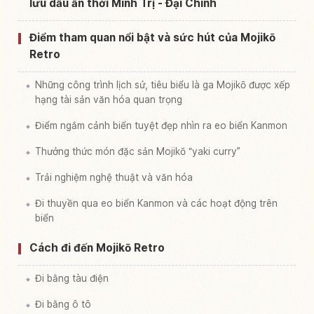
lưu dấu ấn thời Minh Trị - Đại Chính
Điểm tham quan nổi bật và sức hút của Mojikō
Retro
Những công trình lịch sử, tiêu biểu là ga Mojikō được xếp
hạng tài sản văn hóa quan trọng
Điểm ngắm cảnh biển tuyệt đẹp nhìn ra eo biển Kanmon
Thưởng thức món đặc sản Mojikō “yaki curry”
Trải nghiệm nghệ thuật và văn hóa
Đi thuyền qua eo biển Kanmon và các hoạt động trên
biển
Cách đi đến Mojikō Retro
Đi bằng tàu điện
Đi bằng ô tô