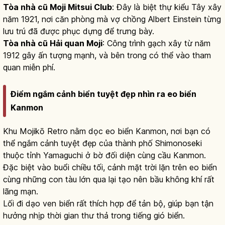
Tòa nhà cũ Moji Mitsui Club
: Đây là biệt thự kiểu Tây xây
năm 1921, nơi căn phòng mà vợ chồng Albert Einstein từng
lưu trú đã được phục dựng để trưng bày.
Tòa nhà cũ Hải quan Moji
: Công trình gạch xây từ năm
1912 gây ấn tượng mạnh, và bên trong có thể vào tham
quan miễn phí.
Điểm ngắm cảnh biển tuyệt đẹp nhìn ra eo biển
Kanmon
Khu Mojikō Retro nằm dọc eo biển Kanmon, nơi bạn có
thể ngắm cảnh tuyệt đẹp của thành phố Shimonoseki
thuộc tỉnh Yamaguchi ở bờ đối diện cùng cầu Kanmon.
Đặc biệt vào buổi chiều tối, cảnh mặt trời lặn trên eo biển
cùng những con tàu lớn qua lại tạo nên bầu không khí rất
lãng mạn.
Lối đi dạo ven biển rất thích hợp để tản bộ, giúp bạn tận
hưởng nhịp thời gian thư thả trong tiếng gió biển.