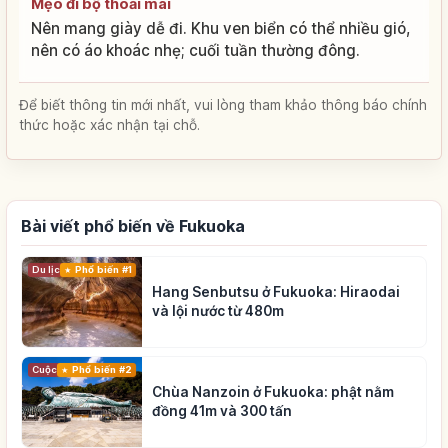
Mẹo đi bộ thoải mái
Nên mang giày dễ đi. Khu ven biển có thể nhiều gió,
nên có áo khoác nhẹ; cuối tuần thường đông.
Để biết thông tin mới nhất, vui lòng tham khảo thông báo chính
thức hoặc xác nhận tại chỗ.
Bài viết phổ biến về Fukuoka
Du lịch
Phổ biến #1
Hang Senbutsu ở Fukuoka: Hiraodai
và lội nước từ 480m
Cuộc sống
Phổ biến #2
Chùa Nanzoin ở Fukuoka: phật nằm
đồng 41m và 300 tấn