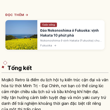
ĐỌC THÊM →
Cuộc sống
Đảo Nokonoshima ở Fukuoka: vịnh
Hakata 10 phút phà
Nokonoshima ở vịnh Hakata (Fukuoka) chu
vi ~12km, cách Meinohama 10 phút phà.
Fukuoka
→
Island Park ~150.000m² hoa 4 mùa. Vé
1.200 yên người lớn, 600 yên học sinh.
Tổng kết
Mojikō Retro là điểm du lịch hội tụ kiến trúc cận đại và văn
hóa từ thời Minh Trị - Đại Chính, nơi bạn có thể cùng lúc
cảm nhận chiều sâu lịch sử và bầu không khí hiện đại.
Hãy tận hưởng cảnh biển tuyệt đẹp và món yaki curry trứ
danh để trải nghiệm khoảng thời gian đặc biệt rất riêng
của một thị trấn cảng.