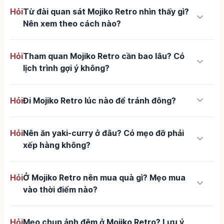
Hỏi
Từ đài quan sát Mojiko Retro nhìn thấy gì?
keyboard_arrow_down
Nên xem theo cách nào?
Hỏi
Tham quan Mojiko Retro cần bao lâu? Có
keyboard_arrow_down
lịch trình gợi ý không?
keyboard_arrow_down
Hỏi
Đi Mojiko Retro lúc nào để tránh đông?
Hỏi
Nên ăn yaki-curry ở đâu? Có mẹo đỡ phải
keyboard_arrow_down
xếp hàng không?
Hỏi
Ở Mojiko Retro nên mua quà gì? Mẹo mua
keyboard_arrow_down
vào thời điểm nào?
Hỏi
Mẹo chụp ảnh đêm ở Mojiko Retro? Lưu ý