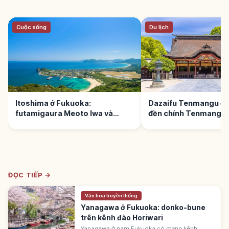
Cuộc sống
Du lịch
Itoshima ở Fukuoka:
Dazaifu Tenmangu ở 
futamigaura Meoto Iwa và
đền chính Tenmangu
Hang Keya
ĐỌC TIẾP →
Văn hóa truyền thống
Yanagawa ở Fukuoka: donko-bune
trên kênh đào Horiwari
Yanagawa ở nam Fukuoka có mạng kênh