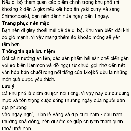
Nếu đi bộ tham quan các điểm chính trong khu phố thì
khoảng 2 đến 3 giờ; nếu kết hợp ăn yaki curry và sang
Shimonoseki, bạn nên dành nửa ngày đến 1 ngày.
Trang phục nên mặc
Bạn nên đi giày thoải mái để dễ đi bộ. Khu ven biển đôi khi
có gió mạnh, vì vậy mang thêm áo khoác mỏng sẽ yên
tâm hơn.
Thông tin quà lưu niệm
Gói cà ri nướng ăn liền, các sản phẩm hải sản chế biến gắn
với eo biển Kanmon và đồ ngọt từ chuối gợi nhớ đến nét
văn hóa bán chuối rong nổi tiếng của Mojikō đều là những
món quà được yêu thích.
Lưu ý
Cả khu phố là điểm du lịch nổi tiếng, vì vậy hãy cư xử đúng
mực và tôn trọng cuộc sống thường ngày của người dân
địa phương.
Vào ngày nghỉ, Tuần lễ Vàng và dịp cuối năm - đầu năm
thường khá đông, nên đi sớm sẽ giúp chuyến tham quan
thoải mái hơn.