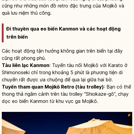
cũng như những món đồ retro đặc trưng của Mojikō và
quà lưu niệm thủ công.
Đi thuyền qua eo biển Kanmon và các hoạt động
trên biển
Các hoạt động tận hưởng không gian trên biển tại đây
cũng rất phong phú.
Tàu liên lạc Kanmon
: Tuyến tàu nối Mojikō với Karato ở
Shimonoseki chỉ trong khoảng 5 phút là phương tiện di
chuyển rất được ưa chuộng để qua lại giữa hai bờ.
Tuyến tham quan Mojikō Retro (tàu trolley)
: Bạn có thể
thong thả ngắm cảnh trên tàu trolley “Shiokaze-gō”, chạy
dọc eo biển Kanmon từ khu vực ga Mojikō.