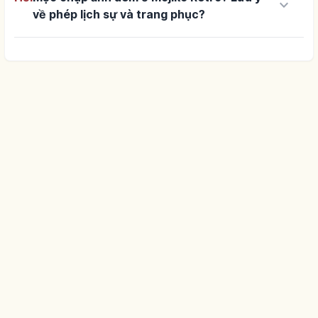
keyboard_arrow_down
về phép lịch sự và trang phục?