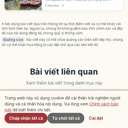
horiwari từ thời Edo. Du thuyền Donko-bune
Fukuoka
→
60-70 phút quanh hào, vé ~1.800-2.000 yên.
Quê nhà thơ Kitahara Hakushu (1885).
※ Nội dung bài viết dựa trên thông tin tại thời điểm viết và có thể khác với
tình hình hiện tại. Ngoài ra, chúng tôi không đảm bảo tính chính xác và đầy
đủ của nội dung đăng tải, mong quý vị thông cảm.
Quảng cáo
Bài viết này có thể chứa quảng cáo (liên kết tiếp thị); chúng
tôi có thể nhận hoa hồng từ các đặt chỗ qua các liên kết đó.
Bài viết liên quan
Xem thêm bài viết trong danh mục này
Trang web này sử dụng cookie để cải thiện trải nghiệm người
Kyoto
Kyoto
dùng và cá nhân hóa nội dung. Vui lòng xem
Chính sách bảo
Gần đây
mật
để biết thêm chi tiết.
Chấp nhận tất cả
Từ chối tất cả
Cài đặt