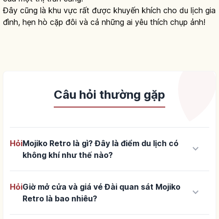
Đây cũng là khu vực rất được khuyến khích cho du lịch gia
đình, hẹn hò cặp đôi và cả những ai yêu thích chụp ảnh!
Câu hỏi thường gặp
Hỏi
Mojiko Retro là gì? Đây là điểm du lịch có
keyboard_arrow_down
không khí như thế nào?
Hỏi
Giờ mở cửa và giá vé Đài quan sát Mojiko
keyboard_arrow_down
Retro là bao nhiêu?