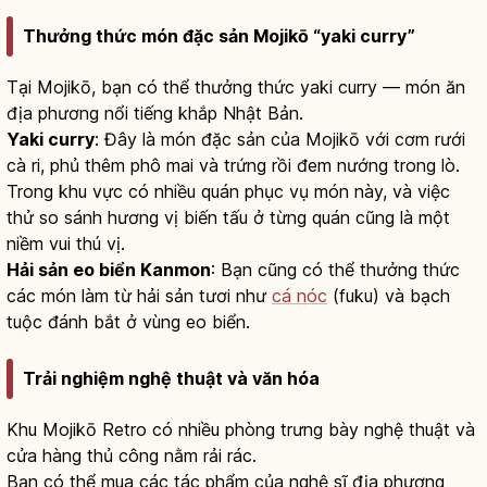
Thưởng thức món đặc sản Mojikō “yaki curry”
Tại Mojikō, bạn có thể thưởng thức yaki curry — món ăn
địa phương nổi tiếng khắp Nhật Bản.
Yaki curry
: Đây là món đặc sản của Mojikō với cơm rưới
cà ri, phủ thêm phô mai và trứng rồi đem nướng trong lò.
Trong khu vực có nhiều quán phục vụ món này, và việc
thử so sánh hương vị biến tấu ở từng quán cũng là một
niềm vui thú vị.
Hải sản eo biển Kanmon
: Bạn cũng có thể thưởng thức
các món làm từ hải sản tươi như
cá nóc
(fuku) và bạch
tuộc đánh bắt ở vùng eo biển.
Trải nghiệm nghệ thuật và văn hóa
Khu Mojikō Retro có nhiều phòng trưng bày nghệ thuật và
cửa hàng thủ công nằm rải rác.
Bạn có thể mua các tác phẩm của nghệ sĩ địa phương