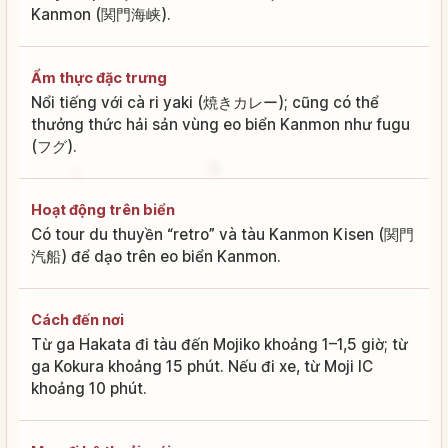
Kanmon (関門海峡).
Ẩm thực đặc trưng
Nổi tiếng với cà ri yaki (焼きカレー); cũng có thể
thưởng thức hải sản vùng eo biển Kanmon như fugu
(フグ).
Hoạt động trên biển
Có tour du thuyền “retro” và tàu Kanmon Kisen (関門
汽船) để dạo trên eo biển Kanmon.
Cách đến nơi
Từ ga Hakata đi tàu đến Mojiko khoảng 1–1,5 giờ; từ
ga Kokura khoảng 15 phút. Nếu đi xe, từ Moji IC
khoảng 10 phút.