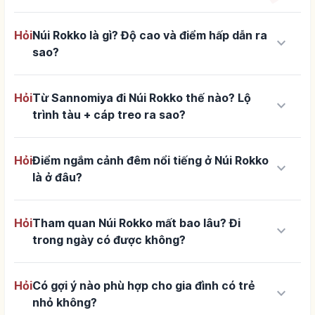
Hỏi
Núi Rokko là gì? Độ cao và điểm hấp dẫn ra
keyboard_arrow_down
sao?
Hỏi
Từ Sannomiya đi Núi Rokko thế nào? Lộ
keyboard_arrow_down
trình tàu + cáp treo ra sao?
Hỏi
Điểm ngắm cảnh đêm nổi tiếng ở Núi Rokko
keyboard_arrow_down
là ở đâu?
Hỏi
Tham quan Núi Rokko mất bao lâu? Đi
keyboard_arrow_down
trong ngày có được không?
Hỏi
Có gợi ý nào phù hợp cho gia đình có trẻ
keyboard_arrow_down
nhỏ không?