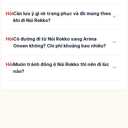
Hỏi
Cần lưu ý gì về trang phục và đồ mang theo
keyboard_arrow_down
khi đi Núi Rokko?
Hỏi
Có đường đi từ Núi Rokko sang Arima
keyboard_arrow_down
Onsen không? Chi phí khoảng bao nhiêu?
Hỏi
Muốn tránh đông ở Núi Rokko thì nên đi lúc
keyboard_arrow_down
nào?