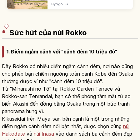
năm 1987, với Kobe Port Tower cao 108m,
Hyogo
→
tượng đài BE KOBE (2017), Bảo tàng Hàng hải
Kobe. Mở 24h, vào cửa miễn phí.
Sức hút của núi Rokko
1. Điểm ngắm cảnh với "cảnh đêm 10 triệu đô"
Dãy Rokko có nhiều điểm ngắm cảnh đêm, nơi nào cũng
cho phép bạn chiêm ngưỡng toàn cảnh Kobe đến Osaka
thường được ví như "cảnh đêm 10 triệu đô".
Từ "Miharashi no Tō" tại Rokko Garden Terrace và
Rokko-san Tenrandai, bạn có thể phóng tầm mắt từ eo
biển Akashi đến đồng bằng Osaka trong một bức tranh
panorama hùng vĩ.
Kikuseidai trên Maya-san bên cạnh là một trong những
điểm ngắm cảnh đêm nổi bật nhất, được chọn cùng
núi
Hakodate
và
núi Inasa
vào danh sách ba cảnh đêm đẹp