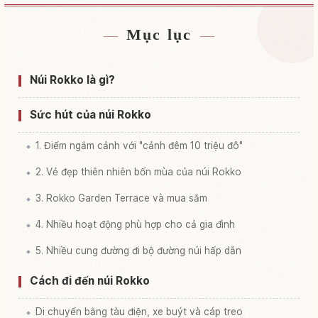
Mục lục
Tìm chỗ ở gần Núi Mount Rokko
↗
Tìm trải nghiệm tại Núi Mount Rokko
↗
Núi Rokko là gì?
Sức hút của núi Rokko
1. Điểm ngắm cảnh với "cảnh đêm 10 triệu đô"
2. Vẻ đẹp thiên nhiên bốn mùa của núi Rokko
3. Rokko Garden Terrace và mua sắm
4. Nhiều hoạt động phù hợp cho cả gia đình
5. Nhiều cung đường đi bộ đường núi hấp dẫn
Cách đi đến núi Rokko
Di chuyển bằng tàu điện, xe buýt và cáp treo