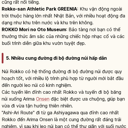
cũng rất nổi tiếng.
Rokko-san Athletic Park GREENIA
: Khu vận động ngoài
trời thuộc hàng lớn nhất Nhật Bản, với nhiều hoạt động đa
dạng như khu trên nước và khu trên không.
ROKKO Mori no Oto Museum
: Bảo tàng nơi bạn có thể
thưởng thức âm sắc của những chiếc hộp nhạc cổ và các
buổi trình diễn giữa khu vườn tuyệt đẹp.
5. Nhiều cung đường đi bộ đường núi hấp dẫn
Núi Rokko có hệ thống đường đi bộ đường núi được quy
hoạch tốt, với nhiều lộ trình phù hợp từ người mới bắt đầu
đến người leo núi có kinh nghiệm.
Các tuyến lên đỉnh cao nhất Rokko và tuyến đi bộ băng
núi xuống Arima
Onsen
đặc biệt được ưa chuộng, giúp bạn
vừa đi vừa tận hưởng thiên nhiên.
"Ashi-Ari Route" đi từ ga Ashiyagawa qua đỉnh cao nhất
Rokko đến Arima Onsen là một cung đường rất đáng trải
nghiệm, vì sau khi leo núi bạn có thể thư giãn với suối nước