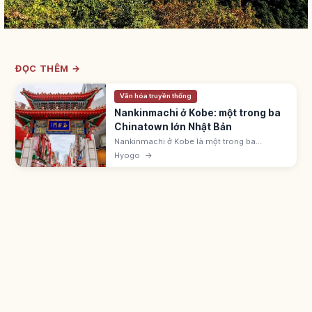
ĐỌC THÊM →
Văn hóa truyền thống
Nankinmachi ở Kobe: một trong ba
Chinatown lớn Nhật Bản
Nankinmachi ở Kobe là một trong ba
Chinatown lớn Nhật Bản, có hơn 100 cửa
Hyogo
→
hàng. Phát triển từ khi cảng Kobe mở 1868.
Cách ga Motomachi 5 phút đi bộ.