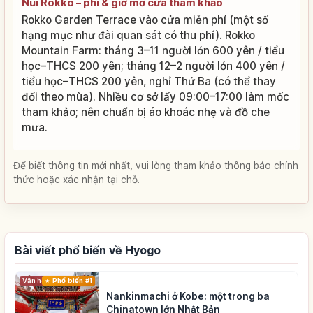
Núi Rokko – phí & giờ mở cửa tham khảo
Rokko Garden Terrace vào cửa miễn phí (một số
hạng mục như đài quan sát có thu phí). Rokko
Mountain Farm: tháng 3–11 người lớn 600 yên / tiểu
học–THCS 200 yên; tháng 12–2 người lớn 400 yên /
tiểu học–THCS 200 yên, nghỉ Thứ Ba (có thể thay
đổi theo mùa). Nhiều cơ sở lấy 09:00–17:00 làm mốc
tham khảo; nên chuẩn bị áo khoác nhẹ và đồ che
mưa.
Để biết thông tin mới nhất, vui lòng tham khảo thông báo chính
thức hoặc xác nhận tại chỗ.
Bài viết phổ biến về Hyogo
Phổ biến #1
Văn hóa truyền thống
Nankinmachi ở Kobe: một trong ba
Chinatown lớn Nhật Bản