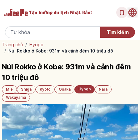
Tận hưởng
du lịch Nhật Bản!
Trang chủ
/
Hyogo
/
Núi Rokko ở Kobe: 931m và cảnh đêm 10 triệu đô
Núi Rokko ở Kobe: 931m và cảnh đêm
10 triệu đô
Hyogo
Mie
Shiga
Kyoto
Osaka
Nara
Wakayama