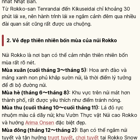
nhất Nhật Bản.
Từ Rokko-san Tenrandai đến Kikuseidai chỉ khoảng 30
phút lái xe, nên hành trình lái xe ngắm cảnh đêm qua nhiều
đài quan sát cũng rất được ưa chuộng.
2. Vẻ đẹp thiên nhiên bốn mùa của núi Rokko
Núi Rokko là nơi bạn có thể cảm nhận thiên nhiên bốn
mùa rất rõ nét.
Mùa xuân (cuối tháng 3〜tháng 5)
: Hoa anh đào và
mảng xanh non phủ khắp sườn núi, là thời điểm lý tưởng
để đi bộ đường núi.
Mùa hè (tháng 6〜tháng 8)
: Khu vực trên núi mát hơn
thành phố, rất được yêu thích như điểm tránh nóng.
Mùa thu (cuối tháng 10〜cuối tháng 11)
: Lá đỏ rực
nhuộm màu cả dãy núi; khu Vườn Thực vật Núi cao Rokko
và hướng
Arima Onsen
đặc biệt đẹp.
Mùa đông (tháng 12〜tháng 2)
: Bạn có thể ngắm núi
tuyết và tận hưởng
trượt tuyết
,
chơi tuyết
tại Rokko Snow