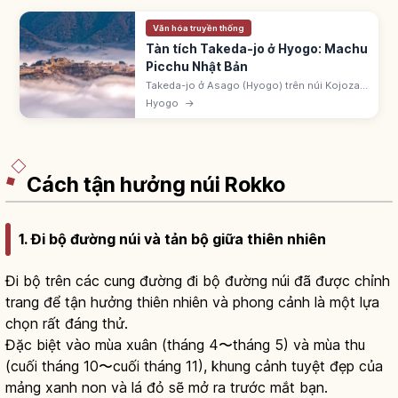
Văn hóa truyền thống
Tàn tích Takeda-jo ở Hyogo: Machu
Picchu Nhật Bản
Takeda-jo ở Asago (Hyogo) trên núi Kojozan
353,7m, gọi 'Machu Picchu Nhật Bản'.
Hyogo
→
Yamana Sozen xây ~1443. Biển mây tháng
10-11 sáng sớm. 100 thành nổi tiếng.
Cách tận hưởng núi Rokko
1. Đi bộ đường núi và tản bộ giữa thiên nhiên
Đi bộ trên các cung đường đi bộ đường núi đã được chỉnh
trang để tận hưởng thiên nhiên và phong cảnh là một lựa
chọn rất đáng thử.
Đặc biệt vào mùa xuân (tháng 4〜tháng 5) và mùa thu
(cuối tháng 10〜cuối tháng 11), khung cảnh tuyệt đẹp của
mảng xanh non và lá đỏ sẽ mở ra trước mắt bạn.