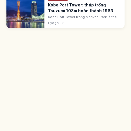
Kobe Port Tower: tháp trống
Tsuzumi 108m hoàn thành 1963
Kobe Port Tower trong Meriken Park là tháp
108m hoàn thành 1963, hình trống tsuzumi.
Hyogo
→
Tháp đầu tiên thế giới có cấu trúc dạng ống.
Có deck mái và cà phê xoay.