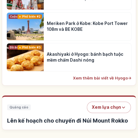
Cuộc sống
Phổ biến #2
Meriken Park ở Kobe: Kobe Port Tower
108m và BE KOBE
Đồ ăn
Phổ biến #3
Akashiyaki ở Hyogo: bánh bạch tuộc
mềm chấm Dashi nóng
Xem thêm bài viết về Hyogo
→
Xem lựa chọn
Quảng cáo
Lên kế hoạch cho chuyến đi Núi Mount Rokko