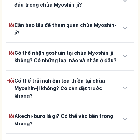
keyboard_arrow_down
đâu trong chùa Myoshin-ji?
Hỏi
Cần bao lâu để tham quan chùa Myoshin-
keyboard_arrow_down
ji?
Hỏi
Có thể nhận goshuin tại chùa Myoshin-ji
keyboard_arrow_down
không? Có những loại nào và nhận ở đâu?
Hỏi
Có thể trải nghiệm tọa thiền tại chùa
keyboard_arrow_down
Myoshin-ji không? Có cần đặt trước
không?
Hỏi
Akechi-buro là gì? Có thể vào bên trong
keyboard_arrow_down
không?