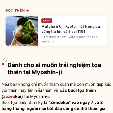
ĐỌC THÊM →
Đồ ăn
Matcha ở Uji, Kyoto: một trong ba
vùng trà lớn và Eisai 1191
Uji matcha ở nam Kyoto là một trong ba
vùng trà lớn cùng Shizuoka, Sayama. Eisai
Kyoto
→
mang hạt giống trà từ nhà Tống về 1191; trà
phát triển mạnh thời Muromachi.
Dành cho ai muốn trải nghiệm tọa
thiền tại Myōshin-ji
Nếu bạn không chỉ muốn tham quan mà còn muốn tiếp xúc
với thiền, hãy tìm hiểu thêm về
các buổi tọa thiền
(
zazen
kai)
tại Myōshin-ji.
Buổi tọa thiền định kỳ là
"Zendōkai" vào ngày 7 và 8
hàng tháng
,
người mới bắt đầu cũng có thể tham gia
.