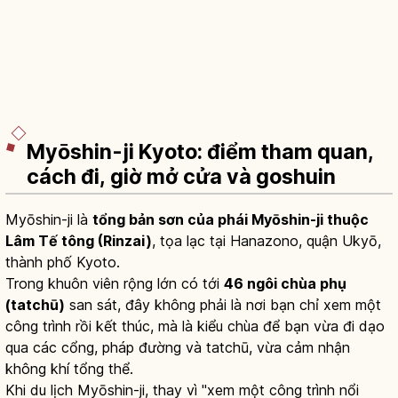
Myōshin-ji Kyoto: điểm tham quan,
cách đi, giờ mở cửa và goshuin
Myōshin-ji là
tổng bản sơn của phái Myōshin-ji thuộc
Lâm Tế tông (Rinzai)
, tọa lạc tại Hanazono, quận Ukyō,
thành phố Kyoto.
Trong khuôn viên rộng lớn có tới
46 ngôi chùa phụ
(tatchū)
san sát, đây không phải là nơi bạn chỉ xem một
công trình rồi kết thúc, mà là kiểu chùa để bạn vừa đi dạo
qua các cổng, pháp đường và tatchū, vừa cảm nhận
không khí tổng thể.
Khi du lịch Myōshin-ji, thay vì "xem một công trình nổi