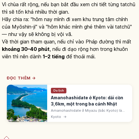
Vì chùa rất rộng, nếu bạn bắt đầu xem chi tiết từng tatchū
thì sẽ tốn khá nhiều thời gian.
Hãy chia ra: "hôm nay mình đi xem khu trung tâm chính
của Myōshin-ji" và "hôm khác mình ghé thêm vài tatchū"
— như vậy sẽ không bị vội vã.
Về thời gian tham quan, nếu chỉ vào Pháp đường thì mất
khoảng 30–40 phút
, nếu đi dạo rộng hơn trong khuôn
viên thì nên dành
1–2 tiếng
để thoải mái.
ĐỌC THÊM →
Du lịch
Amanohashidate ở Kyoto: dải cồn
3,6km, một trong ba cảnh Nhật
Amanohashidate ở Miyazu (bắc Kyoto) là
một trong 'Nihon Sankei' cùng Matsushima
Kyoto
→
và Miyajima, dải cồn 3,6km phủ 6.700 cây
thông. Ngắm 'matanozoki' từ View Land.