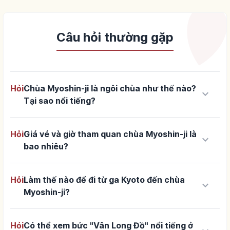
Câu hỏi thường gặp
Hỏi
Chùa Myoshin-ji là ngôi chùa như thế nào?
keyboard_arrow_down
Tại sao nổi tiếng?
Hỏi
Giá vé và giờ tham quan chùa Myoshin-ji là
keyboard_arrow_down
bao nhiêu?
Hỏi
Làm thế nào để đi từ ga Kyoto đến chùa
keyboard_arrow_down
Myoshin-ji?
Hỏi
Có thể xem bức "Vân Long Đồ" nổi tiếng ở