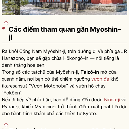
Các điểm tham quan gần Myōshin-
ji
Ra khỏi Cổng Nam Myōshin-ji, trên đường đi về phía ga JR
Hanazono, bạn sẽ gặp chùa Hōkongō-in — nổi tiếng là
danh thắng hoa sen.
Trong số các tatchū của Myōshin-ji,
Taizō-in
mở cửa
quanh năm, nơi bạn có thể chiêm ngưỡng
vườn đá
khô
(karesansui) "Vườn Motonobu" và vườn hồ chảy
"Yokōen".
Nếu đi tiếp về phía bắc, bạn dễ dàng đến được
Ninna-ji
và
Ryōan-ji, khiến Myōshin-ji trở thành điểm xuất phát tiện lợi
cho hành trình khám phá các thiền tự Kyoto.