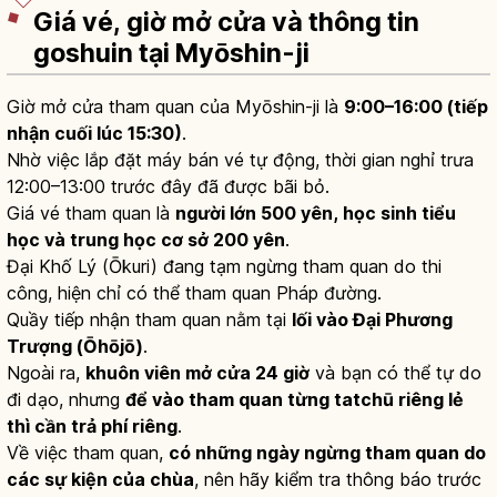
Giá vé, giờ mở cửa và thông tin
goshuin tại Myōshin-ji
Giờ mở cửa tham quan của Myōshin-ji là
9:00–16:00 (tiếp
nhận cuối lúc 15:30)
.
Nhờ việc lắp đặt máy bán vé tự động, thời gian nghỉ trưa
12:00–13:00 trước đây đã được bãi bỏ.
Giá vé tham quan là
người lớn 500 yên, học sinh tiểu
học và trung học cơ sở 200 yên
.
Đại Khố Lý (Ōkuri) đang tạm ngừng tham quan do thi
công, hiện chỉ có thể tham quan Pháp đường.
Quầy tiếp nhận tham quan nằm tại
lối vào Đại Phương
Trượng (Ōhōjō)
.
Ngoài ra,
khuôn viên mở cửa 24 giờ
và bạn có thể tự do
đi dạo, nhưng
để vào tham quan từng tatchū riêng lẻ
thì cần trả phí riêng
.
Về việc tham quan,
có những ngày ngừng tham quan do
các sự kiện của chùa
, nên hãy kiểm tra thông báo trước