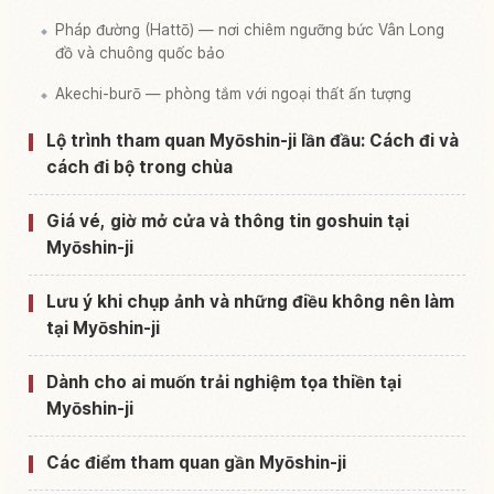
Pháp đường (Hattō) — nơi chiêm ngưỡng bức Vân Long
đồ và chuông quốc bảo
Akechi-burō — phòng tắm với ngoại thất ấn tượng
Lộ trình tham quan Myōshin-ji lần đầu: Cách đi và
cách đi bộ trong chùa
Giá vé, giờ mở cửa và thông tin goshuin tại
Myōshin-ji
Lưu ý khi chụp ảnh và những điều không nên làm
tại Myōshin-ji
Dành cho ai muốn trải nghiệm tọa thiền tại
Myōshin-ji
Các điểm tham quan gần Myōshin-ji