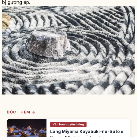
bị gượng ép.
ĐỌC THÊM →
Văn hóa truyền thống
Làng Miyama Kayabuki-no-Sato ở