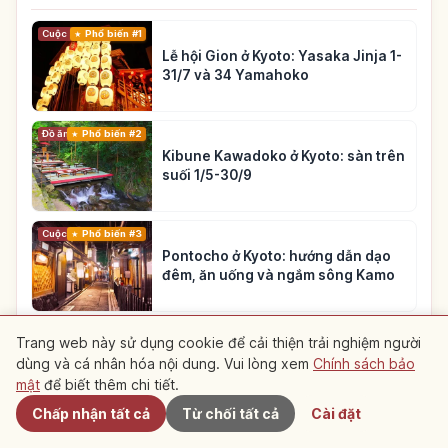
Cuộc sống
Phổ biến #1
Lễ hội Gion ở Kyoto: Yasaka Jinja 1-
31/7 và 34 Yamahoko
Đồ ăn
Phổ biến #2
Kibune Kawadoko ở Kyoto: sàn trên
suối 1/5-30/9
Cuộc sống
Phổ biến #3
Pontocho ở Kyoto: hướng dẫn dạo
đêm, ăn uống và ngắm sông Kamo
Xem thêm bài viết về Kyoto
→
Trang web này sử dụng cookie để cải thiện trải nghiệm người
dùng và cá nhân hóa nội dung. Vui lòng xem
Chính sách bảo
Gần đây
mật
để biết thêm chi tiết.
Chấp nhận tất cả
Từ chối tất cả
Cài đặt
Tìm hiểu về Du lịch
Khám phá Kyoto
Điểm đến gợi ý gần đây