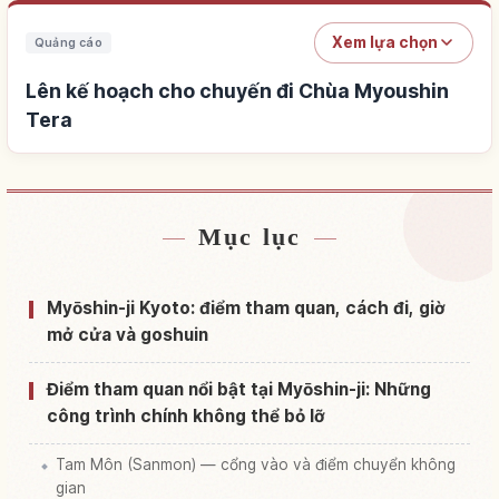
Xem lựa chọn
Quảng cáo
Lên kế hoạch cho chuyến đi Chùa Myoushin
Tera
Mục lục
Tìm chỗ ở gần Chùa Myoushin Tera
↗
Tìm trải nghiệm tại Chùa Myoushin Tera
↗
Myōshin-ji Kyoto: điểm tham quan, cách đi, giờ
mở cửa và goshuin
Điểm tham quan nổi bật tại Myōshin-ji: Những
công trình chính không thể bỏ lỡ
Tam Môn (Sanmon) — cổng vào và điểm chuyển không
gian