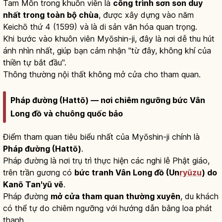
Tam Môn trong khuôn viên là
công trình sơn son duy
nhất trong toàn bộ chùa
, được xây dựng vào năm
Keichō thứ 4 (1599) và là di sản văn hóa quan trọng.
Khi bước vào khuôn viên Myōshin-ji, đây là nơi dễ thu hút
ánh nhìn nhất, giúp bạn cảm nhận "từ đây, không khí của
thiền tự bắt đầu".
Thông thường nội thất không mở cửa cho tham quan.
Pháp đường (Hattō) — nơi chiêm ngưỡng bức Vân
Long đồ và chuông quốc bảo
Điểm tham quan tiêu biểu nhất của Myōshin-ji chính là
Pháp đường (Hattō)
.
Pháp đường là nơi trụ trì thực hiện các nghi lễ Phật giáo,
trên trần gương có
bức tranh Vân Long đồ (Un
ryūzu
) do
Kanō Tan'yū vẽ
.
Pháp đường
mở cửa tham quan thường xuyên
, du khách
có thể tự do chiêm ngưỡng với hướng dẫn bằng loa phát
thanh.