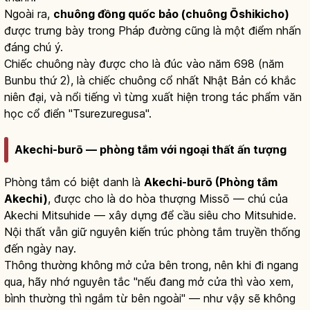
Ngoài ra,
chuông đồng quốc bảo (chuông Ōshikicho)
được trưng bày trong Pháp đường cũng là một điểm nhấn
đáng chú ý.
Chiếc chuông này được cho là đúc vào năm 698 (năm
Bunbu thứ 2), là chiếc chuông cổ nhất Nhật Bản có khắc
niên đại, và nổi tiếng vì từng xuất hiện trong tác phẩm văn
học cổ điển "Tsurezuregusa".
Akechi-burō — phòng tắm với ngoại thất ấn tượng
Phòng tắm có biệt danh là
Akechi-burō (Phòng tắm
Akechi)
, được cho là do hòa thượng Missō — chú của
Akechi Mitsuhide — xây dựng để cầu siêu cho Mitsuhide.
Nội thất vẫn giữ nguyên kiến trúc phòng tắm truyền thống
đến ngày nay.
Thông thường không mở cửa bên trong, nên khi đi ngang
qua, hãy nhớ nguyên tắc "nếu đang mở cửa thì vào xem,
bình thường thì ngắm từ bên ngoài" — như vậy sẽ không