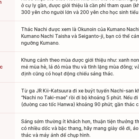
n
ở cự ly gần, được giới thiệu là cần phí tham quan (
300 yên cho người lớn và 200 yên cho học sinh tiể
Thác Nachi được xem là Okunoin của Kumano Nachi 
Kumano Nachi Taisha và Seiganto-ji, bạn có thể cảm
ngưỡng Kumano.
Khung cảnh theo mùa được giới thiệu như: xanh no
ác
mẻ mùa hè, lá đỏ mùa thu và tĩnh lặng mùa đông; v
định cũng có hoạt động chiếu sáng thác.
Từ ga JR Kii-Katsuura đi xe buýt tuyến Nachi-san 
“Nachi no Taki-mae” rồi đi bộ khoảng 5 phút. Nếu đi
(đường cao tốc Hanwa) khoảng 90 phút; gần thác có 
Sáng sớm thường ít khách hơn, thuận tiện thưởng th
có nhiều dốc và bậc thang, hãy mang giày dễ đi, á
thác và máy ảnh để chụp hình.