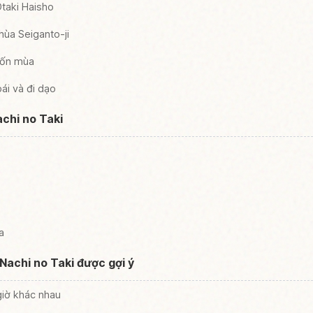
Otaki Haisho
ùa Seiganto-ji
bốn mùa
ái và đi dạo
achi no Taki
a
Nachi no Taki được gợi ý
iờ khác nhau