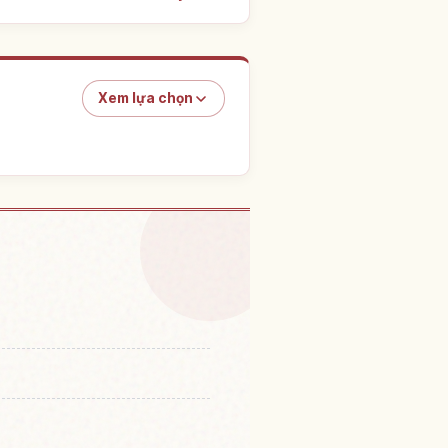
Xem lựa chọn
ại Thác nước Nachi
↗