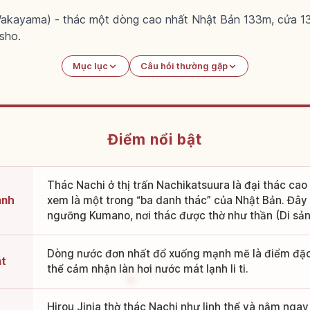
Wakayama) - thác một dòng cao nhất Nhật Bản 133m, cửa 13
sho.
Mục lục
Câu hỏi thường gặp
Điểm nổi bật
Thác Nachi ở thị trấn Nachikatsuura là đại thác ca
anh
xem là một trong “ba danh thác” của Nhật Bản. Đây 
ngưỡng Kumano, nơi thác được thờ như thần (Di sản 
Dòng nước đơn nhất đổ xuống mạnh mẽ là điểm đặc
át
thể cảm nhận làn hơi nước mát lạnh li ti.
Hirou Jinja thờ thác Nachi như linh thể và nằm nga