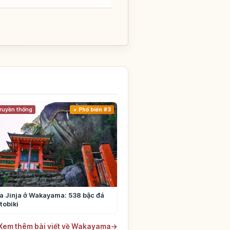
ruyền thống
Phổ biến #3
a Jinja ở Wakayama: 538 bậc đá
tobiki
Xem thêm bài viết về Wakayama
→