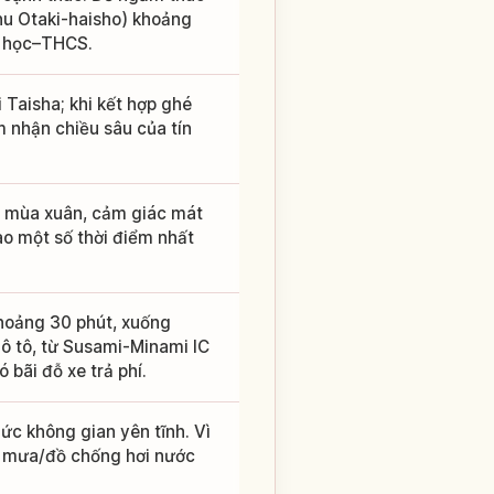
khu Otaki-haisho) khoảng
u học–THCS.
Taisha; khi kết hợp ghé
 nhận chiều sâu của tín
n mùa xuân, cảm giác mát
ào một số thời điểm nhất
khoảng 30 phút, xuống
 ô tô, từ Susami-Minami IC
bãi đỗ xe trả phí.
ức không gian yên tĩnh. Vì
o mưa/đồ chống hơi nước