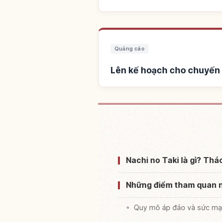
Quảng cáo
Lên kế hoạch cho chuyến
Tìm chỗ ở gần T
Nachi no Taki là gì? Thá
Những điểm tham quan nổ
Quy mô áp đảo và sức mạn