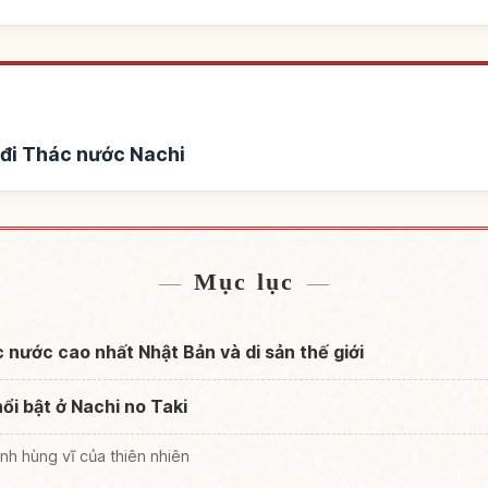
 đi Thác nước Nachi
hác nước Nachi
Tìm trải nghiệm t
↗
Mục lục
c nước cao nhất Nhật Bản và di sản thế giới
i bật ở Nachi no Taki
h hùng vĩ của thiên nhiên