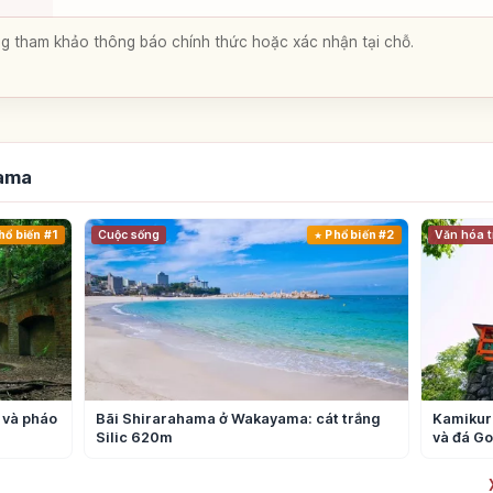
lòng tham khảo thông báo chính thức hoặc xác nhận tại chỗ.
yama
hổ biến #1
Cuộc sống
Phổ biến #2
Văn hóa t
 và pháo
Bãi Shirarahama ở Wakayama: cát trắng
Kamikur
Silic 620m
và đá Go