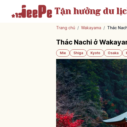
Tận hưởng
du lị
Trang chủ
/
Wakayama
/
Thác Nach
Thác Nachi ở Wakayam
Mie
Shiga
Kyoto
Osaka