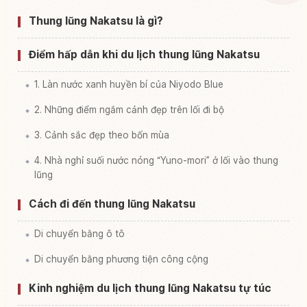
Thung lũng Nakatsu là gì?
Tìm trải nghiệm tại Công viên Nakatsu Keikoku
↗
Kenritsu Shizenkouen
Điểm hấp dẫn khi du lịch thung lũng Nakatsu
1. Làn nước xanh huyền bí của Niyodo Blue
2. Những điểm ngắm cảnh đẹp trên lối đi bộ
3. Cảnh sắc đẹp theo bốn mùa
4. Nhà nghỉ suối nước nóng “Yuno-mori” ở lối vào thung
lũng
Cách đi đến thung lũng Nakatsu
Di chuyển bằng ô tô
Di chuyển bằng phương tiện công cộng
Kinh nghiệm du lịch thung lũng Nakatsu tự túc