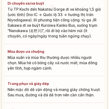
Di chuyển xe/xe buýt
Từ TP Kochi đến Nakatsu Gorge đi xe khoảng 1,5 giờ
(ước tính) (Ino IC → Quốc lộ 33 → hướng thị trấn
Niyodogawa). Đi phương tiện công cộng: từ ga JR
Sakawa đi xe buýt Kuroiwa Kanko Bus, xuống trạm
“Nanokawa (名野川)”, rồi đi bộ vào hẻm núi (ít
chuyến, có ngày/ngày trong tuần ngừng chạy).
Mùa được ưa chuộng
Mùa xuân và mùa thu thường được nhiều người
chọn. Mùa hè có bóng cây và nước mát; mùa đông
yên tĩnh, hợp ngắm cảnh.
Trang phục và giày dép
Nên mặc đồ dễ vận động và mang giày chống trượt.
Sau mưa, đường và đá dễ trơn nên cần cẩn thận.