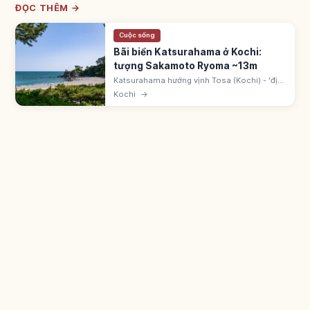
ĐỌC THÊM →
Cuộc sống
Bãi biển Katsurahama ở Kochi:
tượng Sakamoto Ryoma ~13m
Katsurahama hướng vịnh Tosa (Kochi) - 'địa
điểm ngắm trăng' nổi tiếng. Tượng Sakamoto
Kochi
→
Ryoma ~13m hướng Thái Bình Dương. Bãi cát
cong và rừng thông. Cấm bơi.