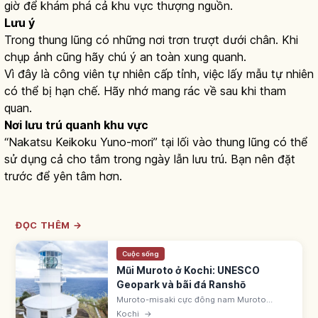
giờ để khám phá cả khu vực thượng nguồn.
Lưu ý
Trong thung lũng có những nơi trơn trượt dưới chân. Khi
chụp ảnh cũng hãy chú ý an toàn xung quanh.
Vì đây là công viên tự nhiên cấp tỉnh, việc lấy mẫu tự nhiên
có thể bị hạn chế. Hãy nhớ mang rác về sau khi tham
quan.
Nơi lưu trú quanh khu vực
“Nakatsu Keikoku Yuno-mori” tại lối vào thung lũng có thể
sử dụng cả cho tắm trong ngày lẫn lưu trú. Bạn nên đặt
trước để yên tâm hơn.
ĐỌC THÊM →
Cuộc sống
Mũi Muroto ở Kochi: UNESCO
Geopark và bãi đá Ranshō
Muroto-misaki cực đông nam Muroto
(Kochi) - UNESCO Geopark. Bãi đá ranshō,
Kochi
→