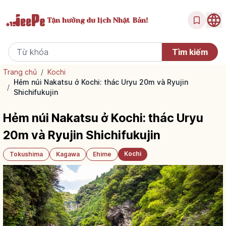
Tận hưởng
du lịch Nhật Bản!
Trang chủ
/
Kochi
Hẻm núi Nakatsu ở Kochi: thác Uryu 20m và Ryujin
/
Shichifukujin
Hẻm núi Nakatsu ở Kochi: thác Uryu
20m và Ryujin Shichifukujin
Kochi
Tokushima
Kagawa
Ehime