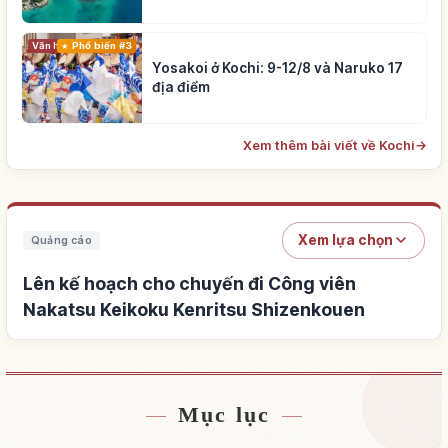
Phổ biến #3
Văn hóa truyền thống
Yosakoi ở Kochi: 9-12/8 và Naruko 17
địa điểm
Xem thêm bài viết về Kochi
→
Xem lựa chọn
Quảng cáo
Lên kế hoạch cho chuyến đi Công viên
Nakatsu Keikoku Kenritsu Shizenkouen
Mục lục
Tìm chỗ ở gần Công viên Nakatsu Keikoku
↗
Kenritsu Shizenkouen