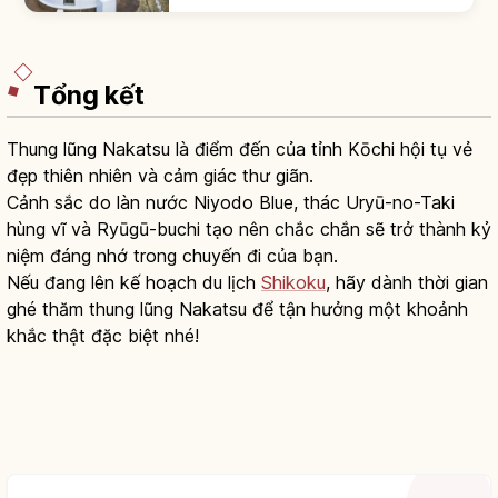
khối đá mảng kiến tạo nhô. Hải đăng thấu
kính lớn. Chùa Hotsumisaki-ji - Kobo Daishi.
Tổng kết
Thung lũng Nakatsu là điểm đến của tỉnh Kōchi hội tụ vẻ
đẹp thiên nhiên và cảm giác thư giãn.
Cảnh sắc do làn nước Niyodo Blue, thác Uryū-no-Taki
hùng vĩ và Ryūgū-buchi tạo nên chắc chắn sẽ trở thành kỷ
niệm đáng nhớ trong chuyến đi của bạn.
Nếu đang lên kế hoạch du lịch
Shikoku
, hãy dành thời gian
ghé thăm thung lũng Nakatsu để tận hưởng một khoảnh
khắc thật đặc biệt nhé!