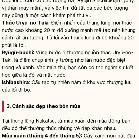
Dọc lối đi còn có các tượng đá “Ryūjin Shichifukujin” (bảy
vị thần may mắn), và việc tìm đủ tất cả các bức tượng
này cũng là một cách khám phá thú vị.
Thác Uryū-no-Taki
: Điểm nhấn của thung lũng, nơi thác
nước cao khoảng 20 m đổ xuống mạnh mẽ tạo nên khung
cảnh rất ấn tượng. Từ lối vào thung lũng đi bộ khoảng 20
phút là tới.
Ryūgū-buchi
: Vũng nước ở thượng nguồn thác Uryū-no-
Taki, là điểm chụp ảnh lý tưởng nhờ làn nước đặc biệt
trong và xanh. Vào mùa thu, bạn còn có thể ngắm sự kết
hợp giữa lá đỏ và mặt nước.
Ishibashira
: Cấu tạo tự nhiên nằm ở khu vực thượng lưu
của lối đi bộ.
3. Cảnh sắc đẹp theo bốn mùa
Tại thung lũng Nakatsu, từ mùa xuân đến mùa đông bạn
đều có thể thưởng thức những vẻ đẹp khác nhau.
Mùa xuân (tháng 4 đến tháng 5)
: Cây xanh non bắt đầu