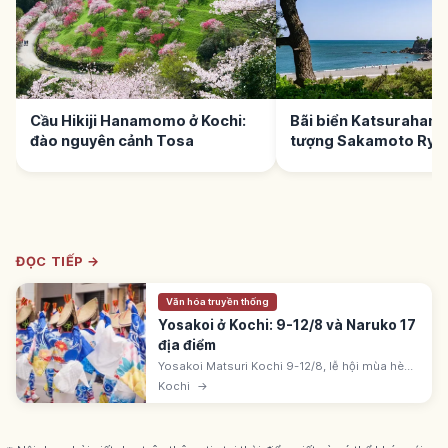
Cầu Hikiji Hanamomo ở Kochi:
Bãi biển Katsurahama
đào nguyên cảnh Tosa
tượng Sakamoto Ry
ĐỌC TIẾP →
Văn hóa truyền thống
Yosakoi ở Kochi: 9-12/8 và Naruko 17
địa điểm
Yosakoi Matsuri Kochi 9-12/8, lễ hội mùa hè
Shikoku. Từ 1954. Takemasa Eisaku đặt
Kochi
→
'Yosakoi Naruko Odori'. 17 địa điểm (9 thi + 8
biểu diễn). Otesuji, Chuo Koen.