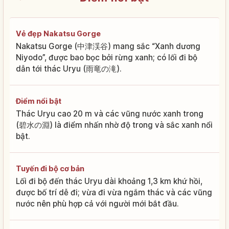
Vẻ đẹp Nakatsu Gorge
Nakatsu Gorge (中津渓谷) mang sắc “Xanh dương
Niyodo”, được bao bọc bởi rừng xanh; có lối đi bộ
dẫn tới thác Uryu (雨竜の滝).
Điểm nổi bật
Thác Uryu cao 20 m và các vũng nước xanh trong
(碧水の淵) là điểm nhấn nhờ độ trong và sắc xanh nổi
bật.
Tuyến đi bộ cơ bản
Lối đi bộ đến thác Uryu dài khoảng 1,3 km khứ hồi,
được bố trí dễ đi; vừa đi vừa ngắm thác và các vũng
nước nên phù hợp cả với người mới bắt đầu.