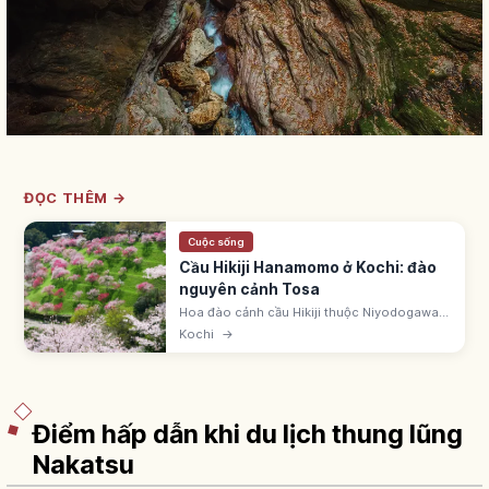
ĐỌC THÊM →
Cuộc sống
Cầu Hikiji Hanamomo ở Kochi: đào
nguyên cảnh Tosa
Hoa đào cảnh cầu Hikiji thuộc Niyodogawa
(Kochi) - sườn dốc nhìn xuống sông Niyodo
Kochi
→
dọc quốc lộ 33. Sắc đỏ, hồng, trắng. 'Đào
nguyên cảnh Tosa' với Niyodo Blue.
Điểm hấp dẫn khi du lịch thung lũng
Nakatsu