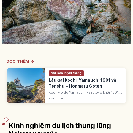
ĐỌC THÊM →
Văn hóa truyền thống
Lâu đài Kochi: Yamauchi 1601 và
Tenshu + Honmaru Goten
Kochi-jo do Yamauchi Kazutoyo khởi 1601.
Thiêu rụi đại hỏa hoạn 1727 rồi tái thiết. 1/12
Kochi
→
thiên thủ nguyên gốc, hiếm có tenshu +
honmaru goten (Kaitokukan).
Kinh nghiệm du lịch thung lũng