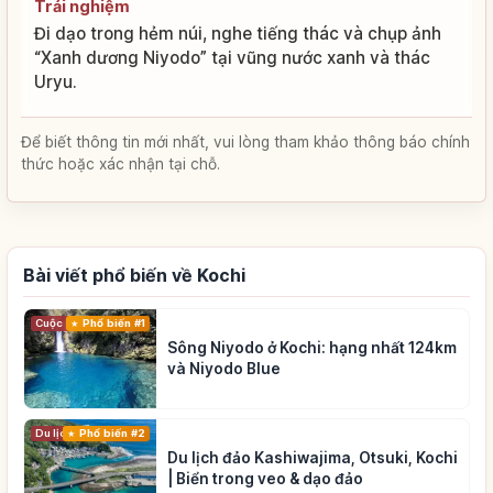
Trải nghiệm
Đi dạo trong hẻm núi, nghe tiếng thác và chụp ảnh
“Xanh dương Niyodo” tại vũng nước xanh và thác
Uryu.
Để biết thông tin mới nhất, vui lòng tham khảo thông báo chính
thức hoặc xác nhận tại chỗ.
Bài viết phổ biến về Kochi
Cuộc sống
Phổ biến #1
Sông Niyodo ở Kochi: hạng nhất 124km
và Niyodo Blue
Du lịch
Phổ biến #2
Du lịch đảo Kashiwajima, Otsuki, Kochi
| Biển trong veo & dạo đảo