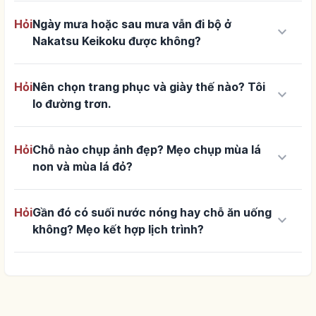
Hỏi
Ngày mưa hoặc sau mưa vẫn đi bộ ở
keyboard_arrow_down
Nakatsu Keikoku được không?
Hỏi
Nên chọn trang phục và giày thế nào? Tôi
keyboard_arrow_down
lo đường trơn.
Hỏi
Chỗ nào chụp ảnh đẹp? Mẹo chụp mùa lá
keyboard_arrow_down
non và mùa lá đỏ?
Hỏi
Gần đó có suối nước nóng hay chỗ ăn uống
keyboard_arrow_down
không? Mẹo kết hợp lịch trình?