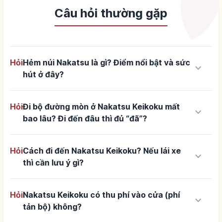
Câu hỏi thường gặp
Hỏi
Hẻm núi Nakatsu là gì? Điểm nổi bật và sức
keyboard_arrow_down
hút ở đây?
Hỏi
Đi bộ đường mòn ở Nakatsu Keikoku mất
keyboard_arrow_down
bao lâu? Đi đến đâu thì đủ “đã”?
Hỏi
Cách đi đến Nakatsu Keikoku? Nếu lái xe
keyboard_arrow_down
thì cần lưu ý gì?
Hỏi
Nakatsu Keikoku có thu phí vào cửa (phí
keyboard_arrow_down
tản bộ) không?