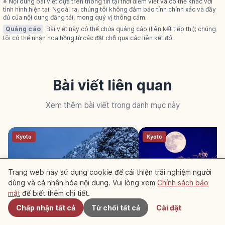
※ Nội dung bài viết dựa trên thông tin tại thời điểm viết và có thể khác với
tình hình hiện tại. Ngoài ra, chúng tôi không đảm bảo tính chính xác và đầy
đủ của nội dung đăng tải, mong quý vị thông cảm.
Quảng cáo
Bài viết này có thể chứa quảng cáo (liên kết tiếp thị); chúng
tôi có thể nhận hoa hồng từ các đặt chỗ qua các liên kết đó.
Bài viết liên quan
Xem thêm bài viết trong danh mục này
Kyoto
Kyoto
Trang web này sử dụng cookie để cải thiện trải nghiệm người
dùng và cá nhân hóa nội dung. Vui lòng xem
Chính sách bảo
Gần đây
mật
để biết thêm chi tiết.
Chấp nhận tất cả
Từ chối tất cả
Cài đặt
Làng Ine no Funaya ở Kyoto: 230
Công viên Maruyama 
nhà thuyền bên vịnh Tango
Gion no Yozakura cạ