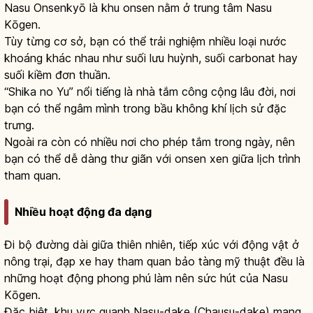
Nasu Onsenkyō là khu onsen nằm ở trung tâm Nasu
Kōgen.
Tùy từng cơ sở, bạn có thể trải nghiệm nhiều loại nước
khoáng khác nhau như suối lưu huỳnh, suối carbonat hay
suối kiềm đơn thuần.
“Shika no Yu” nổi tiếng là nhà tắm công cộng lâu đời, nơi
bạn có thể ngâm mình trong bầu không khí lịch sử đặc
trưng.
Ngoài ra còn có nhiều nơi cho phép tắm trong ngày, nên
bạn có thể dễ dàng thư giãn với onsen xen giữa lịch trình
tham quan.
Nhiều hoạt động đa dạng
Đi bộ đường dài giữa thiên nhiên, tiếp xúc với động vật ở
nông trại, đạp xe hay tham quan bảo tàng mỹ thuật đều là
những hoạt động phong phú làm nên sức hút của Nasu
Kōgen.
Đặc biệt, khu vực quanh Nasu-dake (Chausu-dake) mang