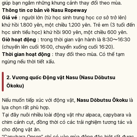
giúp bạn ngắm những khung cảnh thay đổi theo mùa.
Thông tin cơ bản về Nasu Ropeway
Giá vé
：người lớn (từ học sinh trung học cơ sở trở lên)
khứ hồi 1.800 yên, một chiều 1.200 yên. Trẻ em (3 tuổi đến
học sinh tiểu học) khứ hồi 900 yên, một chiều 600 yên.
Giờ hoạt động
：trong thời gian vận hành là 8:30〜16:30
(chuyến lên cuối 16:00, chuyến xuống cuối 16:20).
Thời gian hoạt động
：thay đổi theo mùa. Có thể tạm
ngừng nếu thời tiết xấu.
2. Vương quốc Động vật Nasu (Nasu Dōbutsu
Ōkoku)
Nếu muốn tiếp xúc với động vật,
Nasu Dōbutsu Ōkoku
là
lựa chọn rất phù hợp.
Tại đây nuôi nhiều loài động vật như alpaca, capybara và
chim cánh cụt, đồng thời có các trải nghiệm tương tác và
cho động vật ăn.
“Capybara Onsen” chỉ có vào mùa đông đặc biệt rất được