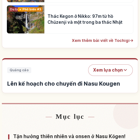
Du lịch
Phổ biến #3
Thác Kegon ở Nikko: 97m từ hồ
Chūzenji và một trong ba thác Nhật
Xem thêm bài viết về Tochigi
→
Xem lựa chọn
Quảng cáo
Lên kế hoạch cho chuyến đi Nasu Kougen
Mục lục
Tìm chỗ ở gần Nasu Kougen
↗
Tìm trải nghiệm tại Nasu Kougen
↗
Tận hưởng thiên nhiên và onsen ở Nasu Kōgen!