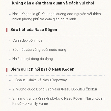
Hướng dẫn điểm tham quan và cách vui chơi
Nasu Kōgen là gì? Khu nghỉ dưỡng cao nguyên với thiên
nhiên phong phú và cảm giác chữa lành
Sức hút của Nasu Kōgen
Cảnh đẹp bốn mùa
Sức hút của vùng suối nước nóng
Nhiều hoạt động đa dạng
Điểm du lịch nổi bật ở Nasu Kōgen
1. Chausu-dake và Nasu Ropeway
2. Vương quốc Động vật Nasu (Nasu Dōbutsu Ōkoku)
3. Trang trại gia đình Rindō-ko ở Nasu Kōgen (Nasu Kōgen
Rindō-ko Family Farm)