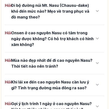
Hỏi
Đi bộ đường núi Mt. Nasu (Chausu-dake)
keyboard_arrow_down
khó đến mức nào? Mẹo về trang phục và
đồ mang theo?
Hỏi
Onsen ở cao nguyên Nasu có tắm trong
keyboard_arrow_down
ngày được không? Có hỗ trợ khách có hình
xăm không?
Hỏi
Mùa nào đẹp nhất để đi cao nguyên Nasu?
keyboard_arrow_down
Thời tiết nào nên tránh?
Hỏi
Khi lái xe đến cao nguyên Nasu cần lưu ý
keyboard_arrow_down
gì? Tình trạng đường mùa đông ra sao?
Hỏi
Gợi ý lịch trình 1 ngày ở cao nguyên Nasu?
keyboard_arrow_down