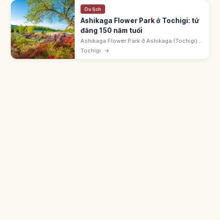
Du lịch
Ashikaga Flower Park ở Tochigi: tử
đằng 150 năm tuổi
Ashikaga Flower Park ở Ashikaga (Tochigi)
rộng ~100.000m². Đại tử đằng >150 năm trên
Tochigi
→
~1.000m². CNN 2014 chọn '10 điểm đến
trong mơ'. Mùa hoa từ giữa tháng 4 đến giữa
tháng 5.