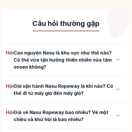
Câu hỏi thường gặp
Hỏi
Cao nguyên Nasu là khu vực như thế nào?
keyboard_arrow_down
Có thể vừa tận hưởng thiên nhiên vừa tắm
onsen không?
Hỏi
Giờ vận hành Nasu Ropeway là khi nào? Có
keyboard_arrow_down
thể đi từ mấy giờ đến mấy giờ?
Hỏi
Giá vé Nasu Ropeway bao nhiêu? Vé một
keyboard_arrow_down
chiều và khứ hồi là bao nhiêu?