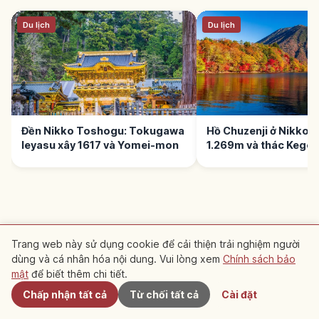
Du lịch
Du lịch
Đền Nikko Toshogu: Tokugawa
Hồ Chuzenji ở Nikko: 
Ieyasu xây 1617 và Yomei-mon
1.269m và thác Kego
ĐỌC TIẾP →
Trang web này sử dụng cookie để cải thiện trải nghiệm người
dùng và cá nhân hóa nội dung. Vui lòng xem
Chính sách bảo
Gần đây
Văn hóa truyền thống
mật
để biết thêm chi tiết.
Nikko Edo Wonderland ở Tochigi:
công viên chủ đề thời Edo
Chấp nhận tất cả
Từ chối tất cả
Cài đặt
Nikko Edomura (EDO WONDERLAND) ở Tochigi
là công viên chủ đề thời Edo. Tái hiện phố