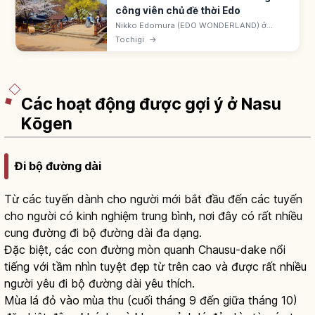
công viên chủ đề thời Edo
Nikko Edomura (EDO WONDERLAND) ở
Tochigi là công viên chủ đề thời Edo. Tái
Tochigi
→
hiện phố thương nhân, dinh samurai, trạm
nghỉ, làng ninja. Có ninja, oiran dochu.
Các hoạt động được gợi ý ở Nasu
Kōgen
Đi bộ đường dài
Từ các tuyến dành cho người mới bắt đầu đến các tuyến
cho người có kinh nghiệm trung bình, nơi đây có rất nhiều
cung đường đi bộ đường dài đa dạng.
Đặc biệt, các con đường mòn quanh Chausu-dake nổi
tiếng với tầm nhìn tuyệt đẹp từ trên cao và được rất nhiều
người yêu đi bộ đường dài yêu thích.
Mùa lá đỏ vào mùa thu (cuối tháng 9 đến giữa tháng 10)