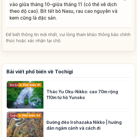
vào giữa tháng 10–giữa tháng 11 (có thể xê dịch
theo độ cao). Bít tết bò Nasu, rau cao nguyên và
kem cũng là đặc sản.
Để biết thông tin mới nhất, vui lòng tham khảo thông báo chính
thức hoặc xác nhận tại chỗ.
Bài viết phổ biến về Tochigi
Du lịch
Phổ biến #1
Thác Yu Oku-Nikko: cao 70m rộng
110m từ hồ Yunoko
Cuộc sống
Phổ biến #2
Đường đèo Irohazaka Nikko | hướng
dẫn ngắm cảnh và cách đi