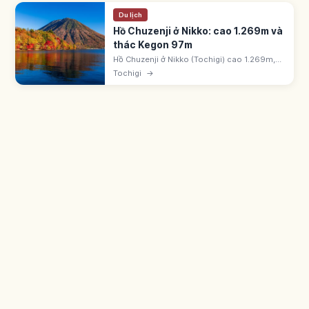
Du lịch
Hồ Chuzenji ở Nikko: cao 1.269m và
thác Kegon 97m
Hồ Chuzenji ở Nikko (Tochigi) cao 1.269m,
chu vi 25km, sâu 163m. Hình thành do phun
Tochigi
→
trào núi Nantai. Thác Kegon 97m là một
trong 3 thác nổi tiếng nhất Nhật Bản.