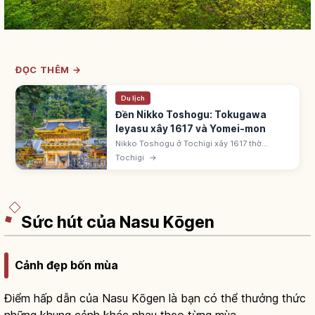
ĐỌC THÊM →
Du lịch
Đền Nikko Toshogu: Tokugawa
Ieyasu xây 1617 và Yomei-mon
Nikko Toshogu ở Tochigi xây 1617 thờ
Tokugawa Ieyasu ('Tosho Daigongen').
Tochigi
→
Trùng tu 1636 thời Iemitsu - 'Kan'ei no
Daizotai'. UNESCO Nikko. Yomei-mon Quốc
bảo.
Sức hút của Nasu Kōgen
Cảnh đẹp bốn mùa
Điểm hấp dẫn của Nasu Kōgen là bạn có thể thưởng thức
những khung cảnh khác nhau theo từng mùa.