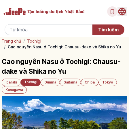
Tận hưởng
du lịch Nhật Bản!
Trang chủ
/
Tochigi
/
Cao nguyên Nasu ở Tochigi: Chausu-dake và Shika no Yu
Cao nguyên Nasu ở Tochigi: Chausu-
dake và Shika no Yu
Tochigi
Ibaraki
Gunma
Saitama
Chiba
Tokyo
Kanagawa