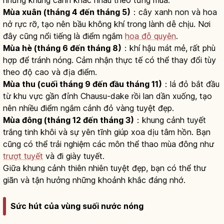
Mùa xuân (tháng 4 đến tháng 5)
：cây xanh non và hoa
nở rực rỡ, tạo nên bầu không khí trong lành dễ chịu. Nơi
đây cũng nổi tiếng là điểm ngắm
hoa đỗ quyên
.
Mùa hè (tháng 6 đến tháng 8)
：khí hậu mát mẻ, rất phù
hợp để tránh nóng. Cảm nhận thực tế có thể thay đổi tùy
theo độ cao và địa điểm.
Mùa thu (cuối tháng 9 đến đầu tháng 11)
：lá đỏ bắt đầu
từ khu vực gần đỉnh Chausu-dake rồi lan dần xuống, tạo
nên nhiều điểm ngắm cảnh đỏ vàng tuyệt đẹp.
Mùa đông (tháng 12 đến tháng 3)
：khung cảnh tuyết
trắng tinh khôi và sự yên tĩnh giúp xoa dịu tâm hồn. Bạn
cũng có thể trải nghiệm các môn thể thao mùa đông như
trượt tuyết
và đi giày tuyết.
Giữa khung cảnh thiên nhiên tuyệt đẹp, bạn có thể thư
giãn và tận hưởng những khoảnh khắc đáng nhớ.
Sức hút của vùng suối nước nóng