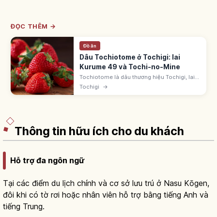
ĐỌC THÊM →
Đồ ăn
Dâu Tochiotome ở Tochigi: lai
Kurume 49 và Tochi-no-Mine
Tochiotome là dâu thương hiệu Tochigi, lai
'Kurume 49-go' và 'Tochi-no-Mine', đăng ký
Tochigi
→
thập niên 1990. Cân bằng ngọt chua, mọng
nước, hình nón. 'Vương quốc dâu'.
Thông tin hữu ích cho du khách
Hỗ trợ đa ngôn ngữ
Tại các điểm du lịch chính và cơ sở lưu trú ở Nasu Kōgen,
đôi khi có tờ rơi hoặc nhân viên hỗ trợ bằng tiếng Anh và
tiếng Trung.