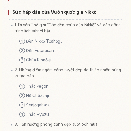
Kokuritsukouen
Sức hấp dẫn của Vườn quốc gia Nikkō
1. Di sản Thế giới “Các đền chùa của Nikkō” và các công
trình lịch sử nổi bật
① Đền Nikkō Tōshōgū
② Đền Futarasan
③ Chùa Rinnō-ji
2. Những điểm ngắm cảnh tuyệt đẹp do thiên nhiên hùng
vĩ tạo nên
① Thác Kegon
② Hồ Chūzenji
③ Senjōgahara
④ Thác Ryūzu
3. Tận hưởng phong cảnh đẹp suốt bốn mùa