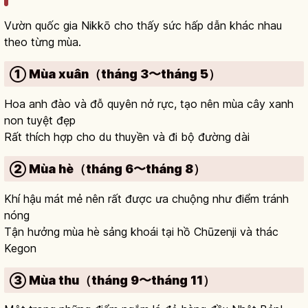
Vườn quốc gia Nikkō cho thấy sức hấp dẫn khác nhau
theo từng mùa.
① Mùa xuân（tháng 3〜tháng 5）
Hoa anh đào và đỗ quyên nở rực, tạo nên mùa cây xanh
non tuyệt đẹp
Rất thích hợp cho du thuyền và đi bộ đường dài
② Mùa hè（tháng 6〜tháng 8）
Khí hậu mát mẻ nên rất được ưa chuộng như điểm tránh
nóng
Tận hưởng mùa hè sảng khoái tại hồ Chūzenji và thác
Kegon
③ Mùa thu（tháng 9〜tháng 11）