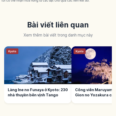
tôi có thể nhận hoa hồng từ các đặt chỗ qua các liên kết đó.
Bài viết liên quan
Xem thêm bài viết trong danh mục này
Kyoto
Kyoto
Làng Ine no Funaya ở Kyoto: 230
Công viên Maruyama 
nhà thuyền bên vịnh Tango
Gion no Yozakura cạ