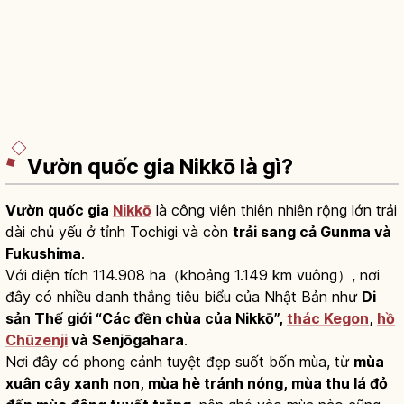
Vườn quốc gia Nikkō là gì?
Vườn quốc gia
Nikkō
là công viên thiên nhiên rộng lớn trải
dài chủ yếu ở tỉnh Tochigi và còn
trải sang cả Gunma và
Fukushima
.
Với diện tích 114.908 ha（khoảng 1.149 km vuông）, nơi
đây có nhiều danh thắng tiêu biểu của Nhật Bản như
Di
sản Thế giới “Các đền chùa của Nikkō”,
thác Kegon
,
hồ
Chūzenji
và Senjōgahara
.
Nơi đây có phong cảnh tuyệt đẹp suốt bốn mùa, từ
mùa
xuân cây xanh non, mùa hè tránh nóng, mùa thu lá đỏ