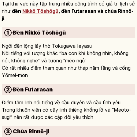
Tại khu vực này tập trung nhiều công trình có giá trị lịch sử
như
đền
Nikkō Tōshōgū
, đền Futarasan và chùa Rinnō-
ji
.
① Đền Nikkō Tōshōgū
Ngôi đền lộng lẫy thờ Tokugawa Ieyasu
Nổi tiếng với tượng khắc “ba con khỉ không nhìn, không
nói, không nghe” và tượng “mèo ngủ”
Có rất nhiều điểm tham quan như tháp năm tầng và cổng
Yōmei-mon
② Đền Futarasan
Điểm tâm linh nổi tiếng về cầu duyên và cầu tình yêu
Trong khuôn viên có cây linh thiêng khổng lồ và “Meoto-
sugi” nên rất được các cặp đôi yêu thích
③ Chùa Rinnō-ji