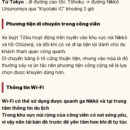
Từ Tokyo
：đi đường cao tốc Tōhoku → đường Nikkō
Utsunomiya qua “Kiyotaki IC” khoảng 2 giờ
Phương tiện di chuyển trong công viên
Xe buýt Tōbu hoạt động trên tuyến vào khu vực núi Nikkō
và hồ Chūzenji, và đôi khi có vé đi lại tiện lợi dành cho du
khách tham quan vòng quanh.
Di chuyển bằng ô tô cũng thuận tiện, nhưng vào mùa lá đỏ
thường xảy ra ùn tắc nên phương tiện công cộng sẽ là lựa
chọn được khuyên dùng hơn.
Thông tin Wi-Fi
Wi-Fi có thể sử dụng được quanh ga Nikkō và tại trung
tâm thông tin du lịch
Trong khu vực núi rừng của công viên có nơi sóng yếu,
vì vậy nên tải bản đồ trước để yên tâm hơn khi đi tự túc