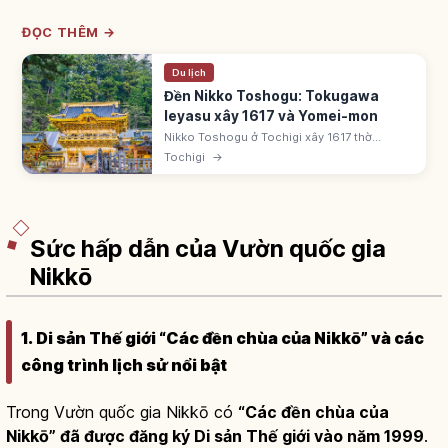
ĐỌC THÊM →
Du lịch
Đền Nikko Toshogu: Tokugawa
Ieyasu xây 1617 và Yomei-mon
Nikko Toshogu ở Tochigi xây 1617 thờ
Tokugawa Ieyasu ('Tosho Daigongen').
Tochigi
→
Trùng tu 1636 thời Iemitsu - 'Kan'ei no
Daizotai'. UNESCO Nikko. Yomei-mon Quốc
bảo.
Sức hấp dẫn của Vườn quốc gia
Nikkō
1. Di sản Thế giới “Các đền chùa của Nikkō” và các
công trình lịch sử nổi bật
Trong Vườn quốc gia Nikkō có
“Các đền chùa của
Nikkō” đã được đăng ký Di sản Thế giới vào năm 1999
.