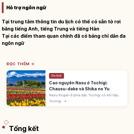
Hỗ trợ ngôn ngữ
Tại trung tâm thông tin du lịch có thể có sẵn tờ rơi
bằng tiếng Anh, tiếng Trung và tiếng Hàn
Tại các điểm tham quan chính đã có bảng chỉ dẫn đa
ngôn ngữ
ĐỌC THÊM →
Du lịch
Cao nguyên Nasu ở Tochigi:
Chausu-dake và Shika no Yu
Nasu Kogen ở phía bắc Tochigi có khí hậu
mát mẻ và đỉnh Chausu-dake. Nasu
Tochigi
→
Onsenkyo có suối lưu huỳnh, carbonat và
kiềm. Shika no Yu là nhà tắm công cộng cổ.
Tổng kết