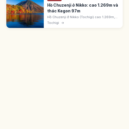
Hồ Chuzenji ở Nikko: cao 1.269m và
thác Kegon 97m
Hồ Chuzenji ở Nikko (Tochigi) cao 1.269m,
chu vi 25km, sâu 163m. Hình thành do phun
Tochigi
→
trào núi Nantai. Thác Kegon 97m là một
trong 3 thác nổi tiếng nhất Nhật Bản.