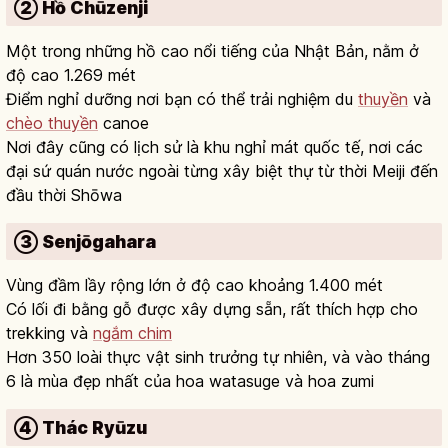
② Hồ Chūzenji
Một trong những hồ cao nổi tiếng của Nhật Bản, nằm ở
độ cao 1.269 mét
Điểm nghỉ dưỡng nơi bạn có thể trải nghiệm du
thuyền
và
chèo thuyền
canoe
Nơi đây cũng có lịch sử là khu nghỉ mát quốc tế, nơi các
đại sứ quán nước ngoài từng xây biệt thự từ thời Meiji đến
đầu thời Shōwa
③ Senjōgahara
Vùng đầm lầy rộng lớn ở độ cao khoảng 1.400 mét
Có lối đi bằng gỗ được xây dựng sẵn, rất thích hợp cho
trekking và
ngắm chim
Hơn 350 loài thực vật sinh trưởng tự nhiên, và vào tháng
6 là mùa đẹp nhất của hoa watasuge và hoa zumi
④ Thác Ryūzu