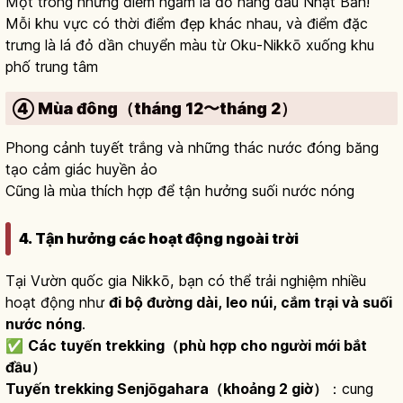
Một trong những điểm ngắm lá đỏ hàng đầu Nhật Bản!
Mỗi khu vực có thời điểm đẹp khác nhau, và điểm đặc
trưng là lá đỏ dần chuyển màu từ Oku-Nikkō xuống khu
phố trung tâm
④ Mùa đông（tháng 12〜tháng 2）
Phong cảnh tuyết trắng và những thác nước đóng băng
tạo cảm giác huyền ảo
Cũng là mùa thích hợp để tận hưởng suối nước nóng
4. Tận hưởng các hoạt động ngoài trời
Tại Vườn quốc gia Nikkō, bạn có thể trải nghiệm nhiều
hoạt động như
đi bộ đường dài, leo núi, cắm trại và suối
nước nóng
.
✅
Các tuyến trekking（phù hợp cho người mới bắt
đầu）
Tuyến trekking Senjōgahara（khoảng 2 giờ）
：cung