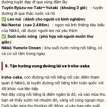
đường tuyệt đẹp đi qua vùng đầm lầy
Tuyến Ryūzu-no-Taki〜Yutaki（khoảng 3 giờ）
：tuyến
đường đi qua thác nước và hồ
✅
Leo núi（dành cho người có kinh nghiệm）
Núi Nantai（cao 2.486m）
：ngọn núi linh thiêng tiêu biểu
của Nikkō, rất được người leo núi yêu thích
✅
Suối nước nóng（phù hợp với người muốn thư
giãn）
Nikkō Yumoto Onsen
：khu suối nước nóng nổi tiếng, có
cả cơ sở tắm trong ngày
5. Tận hưởng cung đường lái xe Iroha-zaka
Iroha-zaka
, con đường núi nổi tiếng nối các điểm tham
quan ở Nikkō, là tuyến đường nổi tiếng trên toàn quốc với
48 khúc cua liên tiếp.
Nơi đây cũng nổi tiếng là điểm ngắm lá đỏ, và vào mùa thu
bạn sẽ thấy sườn núi nhuộm đỏ, vàng vô cùng ngoạn mục.
Cuối tuần mùa thu thường rất đông, vì vậy bạn nên xuất