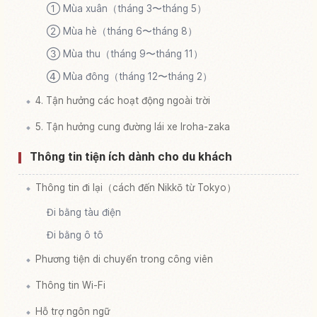
① Mùa xuân（tháng 3〜tháng 5）
② Mùa hè（tháng 6〜tháng 8）
③ Mùa thu（tháng 9〜tháng 11）
④ Mùa đông（tháng 12〜tháng 2）
4. Tận hưởng các hoạt động ngoài trời
5. Tận hưởng cung đường lái xe Iroha-zaka
Thông tin tiện ích dành cho du khách
Thông tin đi lại（cách đến Nikkō từ Tokyo）
Đi bằng tàu điện
Đi bằng ô tô
Phương tiện di chuyển trong công viên
Thông tin Wi-Fi
Hỗ trợ ngôn ngữ