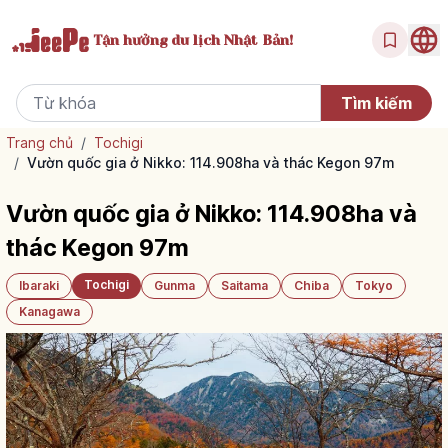
Tận hưởng
du lịch Nhật Bản!
Trang chủ
/
Tochigi
/
Vườn quốc gia ở Nikko: 114.908ha và thác Kegon 97m
Vườn quốc gia ở Nikko: 114.908ha và
thác Kegon 97m
Tochigi
Ibaraki
Gunma
Saitama
Chiba
Tokyo
Kanagawa