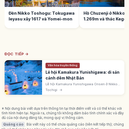
Đền Nikko Toshogu: Tokugawa
Hồ Chuzenji ở Nikko: 
Ieyasu xây 1617 và Yomei-mon
1.269m và thác Kego
ĐỌC TIẾP →
Văn hóa truyền thống
Lễ hội Kamakura Yunishigawa: di sản
cảnh đêm Nhật Bản
Lễ hội Kamakura Yunishigawa Onsen ở Nikko
(Tochigi) thắp sáng vô số lều tuyết bên sông
Tochigi
→
Sawaguchi. Di sản Cảnh đêm Nhật Bản. Có ăn
trong và làm mini kamakura.
※ Nội dung bài viết dựa trên thông tin tại thời điểm viết và có thể khác với
tình hình hiện tại. Ngoài ra, chúng tôi không đảm bảo tính chính xác và đầy
đủ của nội dung đăng tải, mong quý vị thông cảm.
Quảng cáo
Bài viết này có thể chứa quảng cáo (liên kết tiếp thị); chúng