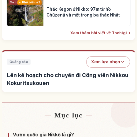
Du lịch
Phổ biến #3
Thác Kegon ở Nikko: 97m từ hồ
Chūzenji và một trong ba thác Nhật
Xem thêm bài viết về Tochigi
→
Xem lựa chọn
Quảng cáo
Lên kế hoạch cho chuyến đi Công viên Nikkou
Kokuritsukouen
Mục lục
Tìm chỗ ở gần Công viên Nikkou Kokuritsukouen
↗
Tìm trải nghiệm tại Công viên Nikkou
Vườn quốc gia Nikkō là gì?
↗