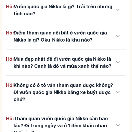
Hỏi
Vườn quốc gia Nikko là gì? Trải trên những
keyboard_arrow_down
tỉnh nào?
Hỏi
Điểm tham quan nổi bật ở vườn quốc gia
keyboard_arrow_down
Nikko là gì? Oku-Nikko là khu nào?
Hỏi
Mùa đẹp nhất để đi vườn quốc gia Nikko là
keyboard_arrow_down
khi nào? Canh lá đỏ và mùa xanh thế nào?
Hỏi
Không có ô tô vẫn tham quan được không?
keyboard_arrow_down
Đi vườn quốc gia Nikko bằng xe buýt được
chứ?
Hỏi
Tham quan vườn quốc gia Nikko cần bao
keyboard_arrow_down
lâu? Đi trong ngày và ở 1 đêm khác nhau