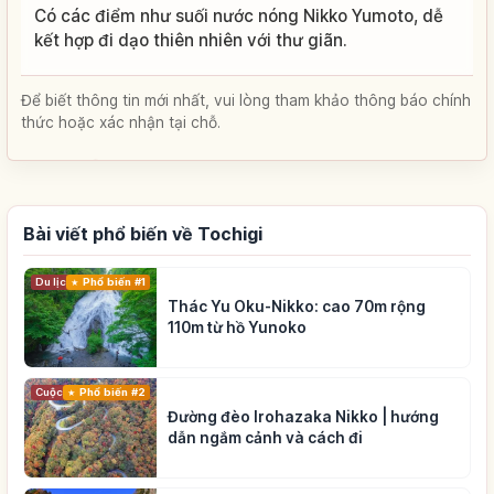
Có các điểm như suối nước nóng Nikko Yumoto, dễ
kết hợp đi dạo thiên nhiên với thư giãn.
Để biết thông tin mới nhất, vui lòng tham khảo thông báo chính
thức hoặc xác nhận tại chỗ.
Bài viết phổ biến về Tochigi
Du lịch
Phổ biến #1
Thác Yu Oku-Nikko: cao 70m rộng
110m từ hồ Yunoko
Cuộc sống
Phổ biến #2
Đường đèo Irohazaka Nikko | hướng
dẫn ngắm cảnh và cách đi