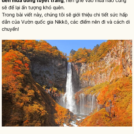
đến mùa đông tuyết trắng
, nên ghé vào mùa nào cũng
sẽ để lại ấn tượng khó quên.
Trong bài viết này, chúng tôi sẽ giới thiệu chi tiết sức hấp
dẫn của Vườn quốc gia Nikkō, các điểm nên đi và cách di
chuyển!