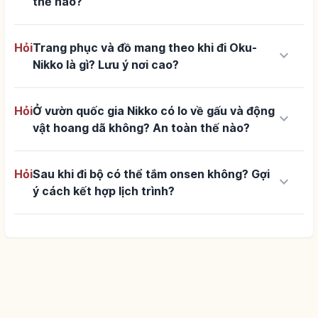
thế nào?
Hỏi
Trang phục và đồ mang theo khi đi Oku-
keyboard_arrow_down
Nikko là gì? Lưu ý nơi cao?
Hỏi
Ở vườn quốc gia Nikko có lo về gấu và động
keyboard_arrow_down
vật hoang dã không? An toàn thế nào?
Hỏi
Sau khi đi bộ có thể tắm onsen không? Gợi
keyboard_arrow_down
ý cách kết hợp lịch trình?