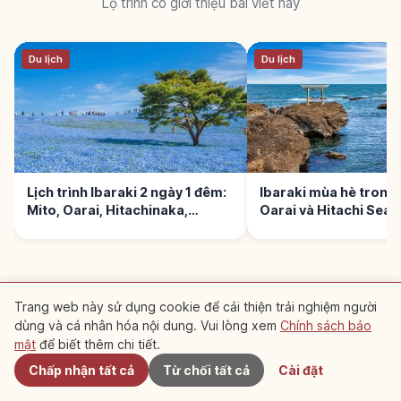
Lộ trình có giới thiệu bài viết này
Du lịch
Du lịch
Lịch trình Ibaraki 2 ngày 1 đêm:
Ibaraki mùa hè trong 
Mito, Oarai, Hitachinaka,
Oarai và Hitachi Seas
Kasama
Trang web này sử dụng cookie để cải thiện trải nghiệm người
dùng và cá nhân hóa nội dung. Vui lòng xem
Chính sách bảo
Gần đây
Tổng hợp bài viết gợi ý
mật
để biết thêm chi tiết.
Chấp nhận tất cả
Từ chối tất cả
Cài đặt
Tìm hiểu về Cuộc sống
Khám phá Ibaraki
Bài viết tổng hợp có giới thiệu bài viết này