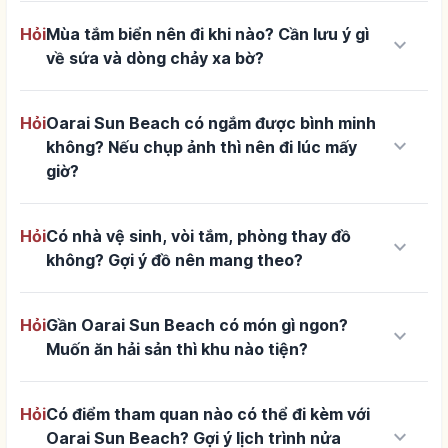
Hỏi
Mùa tắm biển nên đi khi nào? Cần lưu ý gì
keyboard_arrow_down
về sứa và dòng chảy xa bờ?
Hỏi
Oarai Sun Beach có ngắm được bình minh
keyboard_arrow_down
không? Nếu chụp ảnh thì nên đi lúc mấy
giờ?
Hỏi
Có nhà vệ sinh, vòi tắm, phòng thay đồ
keyboard_arrow_down
không? Gợi ý đồ nên mang theo?
Hỏi
Gần Oarai Sun Beach có món gì ngon?
keyboard_arrow_down
Muốn ăn hải sản thì khu nào tiện?
Hỏi
Có điểm tham quan nào có thể đi kèm với
keyboard_arrow_down
Oarai Sun Beach? Gợi ý lịch trình nửa