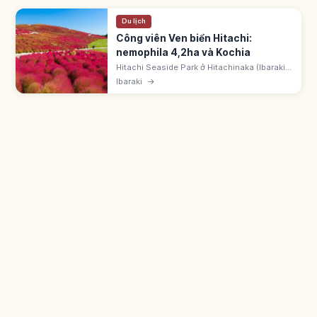
Du lịch
Công viên Ven biển Hitachi:
nemophila 4,2ha và Kochia
Hitachi Seaside Park ở Hitachinaka (Ibaraki)
~350ha (mở 215ha). Nemophila 'Insignis
Ibaraki
→
Blue' trên Miharashi no Oka 4,2ha ~5,3 triệu
bông. Kochia chuyển đỏ vào giữa tháng 10.