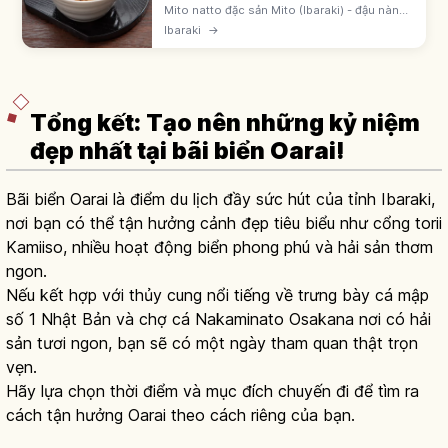
Mito natto đặc sản Mito (Ibaraki) - đậu nành
lên men hạt nhỏ với độ sánh nhớt đặc trưng.
Ibaraki
→
Có gói rơm warazuto truyền thống. Ăn với
cơm, bánh mì nướng, tempura.
Tổng kết: Tạo nên những kỷ niệm
đẹp nhất tại bãi biển Oarai!
Bãi biển Oarai là điểm du lịch đầy sức hút của tỉnh Ibaraki,
nơi bạn có thể tận hưởng cảnh đẹp tiêu biểu như cổng torii
Kamiiso, nhiều hoạt động biển phong phú và hải sản thơm
ngon.
Nếu kết hợp với thủy cung nổi tiếng về trưng bày cá mập
số 1 Nhật Bản và chợ cá Nakaminato Osakana nơi có hải
sản tươi ngon, bạn sẽ có một ngày tham quan thật trọn
vẹn.
Hãy lựa chọn thời điểm và mục đích chuyến đi để tìm ra
cách tận hưởng Oarai theo cách riêng của bạn.