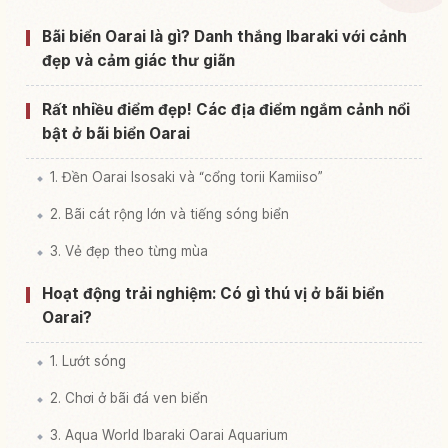
Tìm trải nghiệm tại Bờ biển Ooarai Kaigan
↗
Bãi biển Oarai là gì? Danh thắng Ibaraki với cảnh
đẹp và cảm giác thư giãn
Rất nhiều điểm đẹp! Các địa điểm ngắm cảnh nổi
bật ở bãi biển Oarai
1. Đền Oarai Isosaki và “cổng torii Kamiiso”
2. Bãi cát rộng lớn và tiếng sóng biển
3. Vẻ đẹp theo từng mùa
Hoạt động trải nghiệm: Có gì thú vị ở bãi biển
Oarai?
1. Lướt sóng
2. Chơi ở bãi đá ven biển
3. Aqua World Ibaraki Oarai Aquarium