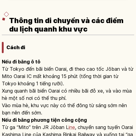
với ~3.400 tượng Phật nhỏ tầng 3.
Thông tin di chuyển và các điểm
du lịch quanh khu vực
Cách đi
Nếu đi bằng ô tô
Từ Tokyo đến bãi biển Oarai, đi theo cao tốc Jōban và từ
Mito Oarai IC mất khoảng 15 phút (tổng thời gian từ
Tokyo khoảng 1 tiếng rưỡi).
Xung quanh bãi biển Oarai có nhiều bãi đỗ xe, và vào mùa
hè một số nơi có thể thu phí.
Vào mùa hè, khu vực này có thể đông từ sáng sớm nên
bạn nên đến sớm.
Nếu đi bằng phương tiện công cộng
Từ ga “Mito” trên JR Jōban L
ine
, chuyển sang tuyến Oarai
Kashima Line của Kashima Rinkai Railway và xuống tại “ga