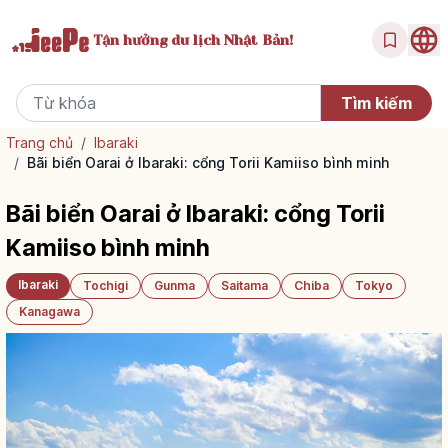
Tận hưởng
du lịch Nhật Bản!
Trang chủ
/
Ibaraki
/
Bãi biển Oarai ở Ibaraki: cổng Torii Kamiiso bình minh
Bãi biển Oarai ở Ibaraki: cổng Torii
Kamiiso bình minh
Ibaraki
Tochigi
Gunma
Saitama
Chiba
Tokyo
Kanagawa