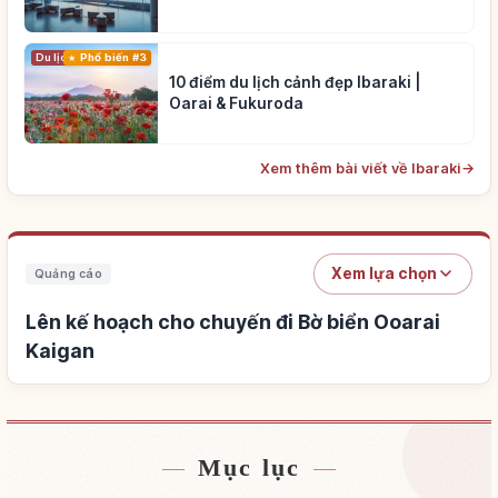
Du lịch
Phổ biến #3
10 điểm du lịch cảnh đẹp Ibaraki |
Oarai & Fukuroda
Xem thêm bài viết về Ibaraki
→
Xem lựa chọn
Quảng cáo
Lên kế hoạch cho chuyến đi Bờ biển Ooarai
Kaigan
Mục lục
Tìm chỗ ở gần Bờ biển Ooarai Kaigan
↗