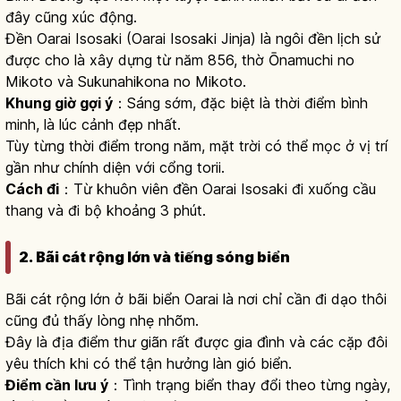
đây cũng xúc động.
Đền Oarai Isosaki (Oarai Isosaki Jinja) là ngôi đền lịch sử
được cho là xây dựng từ năm 856, thờ Ōnamuchi no
Mikoto và Sukunahikona no Mikoto.
Khung giờ gợi ý
：Sáng sớm, đặc biệt là thời điểm bình
minh, là lúc cảnh đẹp nhất.
Tùy từng thời điểm trong năm, mặt trời có thể mọc ở vị trí
gần như chính diện với cổng torii.
Cách đi
：Từ khuôn viên đền Oarai Isosaki đi xuống cầu
thang và đi bộ khoảng 3 phút.
2. Bãi cát rộng lớn và tiếng sóng biển
Bãi cát rộng lớn ở bãi biển Oarai là nơi chỉ cần đi dạo thôi
cũng đủ thấy lòng nhẹ nhõm.
Đây là địa điểm thư giãn rất được gia đình và các cặp đôi
yêu thích khi có thể tận hưởng làn gió biển.
Điểm cần lưu ý
：Tình trạng biển thay đổi theo từng ngày,