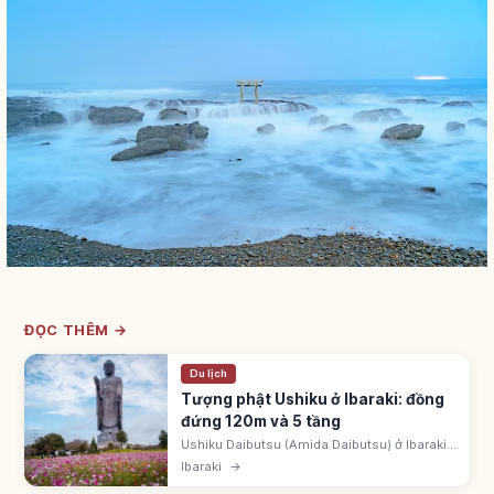
ĐỌC THÊM →
Du lịch
Tượng phật Ushiku ở Ibaraki: đồng
đứng 120m và 5 tầng
Ushiku Daibutsu (Amida Daibutsu) ở Ibaraki
cao 120m (bệ 20m + thân 100m), tượng
Ibaraki
→
đứng đồng lớn nhất thế giới. Bên trong 5 tầng