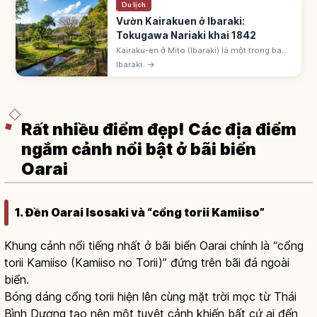
Du lịch
Vườn Kairakuen ở Ibaraki:
Tokugawa Nariaki khai 1842
Kairaku-en ở Mito (Ibaraki) là một trong ba
đại danh viên cùng Kenroku-en, Koraku-en.
Ibaraki
→
Tokugawa Nariaki khai 1842; có hơn 3.000
cây hoa mơ.
Rất nhiều điểm đẹp! Các địa điểm
ngắm cảnh nổi bật ở bãi biển
Oarai
1. Đền Oarai Isosaki và “cổng torii Kamiiso”
Khung cảnh nổi tiếng nhất ở bãi biển Oarai chính là “cổng
torii Kamiiso (Kamiiso no Torii)” đứng trên bãi đá ngoài
biển.
Bóng dáng cổng torii hiện lên cùng mặt trời mọc từ Thái
Bình Dương tạo nên một tuyệt cảnh khiến bất cứ ai đến