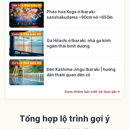
Phổ biến #1
Văn hóa truyền thống
Pháo hoa Koga ở Ibaraki:
sanshakudama ~90cm nở ~650m
Cuộc sống
Phổ biến #2
Ga Hitachi ở Ibaraki: nhà ga kính
ngắm thái bình dương
Du lịch
Phổ biến #3
Đền Kashima Jingu Ibaraki | hướng
dẫn tham quan đền cổ
Xem thêm bài viết về Ibaraki
→
Tổng hợp lộ trình gợi ý