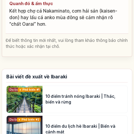
Quanh đó & ẩm thực
Kết hợp chợ cá Nakaminato, cơm hải sản (kaisen-
don) hay lẩu cá anko mùa đông sẽ cảm nhận rõ
“chất Oarai” hơn.
Để biết thông tin mới nhất, vui lòng tham khảo thông báo chính
thức hoặc xác nhận tại chỗ.
Bài viết đề xuất về Ibaraki
Du lịch
Phổ biến #1
10 điểm tránh nóng Ibaraki | Thác,
biển và rừng
Du lịch
Phổ biến #2
10 điểm du lịch hè Ibaraki | Biển và
cảnh mát