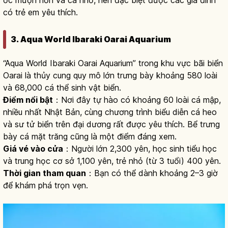
ốc mượn hồn và cá nhỏ, nên đặc biệt được các gia đình
có trẻ em yêu thích.
3. Aqua World Ibaraki Oarai Aquarium
“Aqua World Ibaraki Oarai Aquarium” trong khu vực bãi biển
Oarai là thủy cung quy mô lớn trưng bày khoảng 580 loài
và 68,000 cá thể sinh vật biển.
Điểm nổi bật
：Nơi đây tự hào có khoảng 60 loài cá mập,
nhiều nhất Nhật Bản, cùng chương trình biểu diễn cá heo
và sư tử biển trên đại dương rất được yêu thích. Bể trưng
bày cá mặt trăng cũng là một điểm đáng xem.
Giá vé vào cửa
：Người lớn 2,300 yên, học sinh tiểu học
và trung học cơ sở 1,100 yên, trẻ nhỏ (từ 3 tuổi) 400 yên.
Thời gian tham quan
：Bạn có thể dành khoảng 2–3 giờ
để khám phá trọn vẹn.