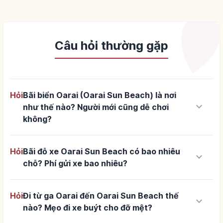
Câu hỏi thường gặp
Hỏi
Bãi biển Oarai (Oarai Sun Beach) là nơi
keyboard_arrow_down
như thế nào? Người mới cũng dễ chơi
không?
Hỏi
Bãi đỗ xe Oarai Sun Beach có bao nhiêu
keyboard_arrow_down
chỗ? Phí gửi xe bao nhiêu?
Hỏi
Đi từ ga Oarai đến Oarai Sun Beach thế
keyboard_arrow_down
nào? Mẹo đi xe buýt cho đỡ mệt?