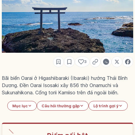
3
Bãi biển Oarai ở Higashiibaraki (Ibaraki) hướng Thái Bình
Dương. Đền Oarai Isosaki xây 856 thờ Onamuchi và
Sukunahikona. Cổng torii Kamiiso trên đá ngoài biển.
Mục lục
Câu hỏi thường gặp
Lộ trình gợi ý