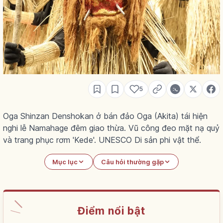
5
Oga Shinzan Denshokan ở bán đảo Oga (Akita) tái hiện
nghi lễ Namahage đêm giao thừa. Vũ công đeo mặt nạ quỷ
và trang phục rơm 'Kede'. UNESCO Di sản phi vật thể.
Mục lục
Câu hỏi thường gặp
Điểm nổi bật