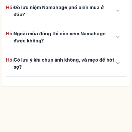
Hỏi
Đồ lưu niệm Namahage phổ biến mua ở
keyboard_arrow_down
đâu?
Hỏi
Ngoài mùa đông thì còn xem Namahage
keyboard_arrow_down
được không?
Hỏi
Có lưu ý khi chụp ảnh không, và mẹo để bớt
keyboard_arrow_down
sợ?