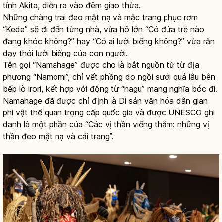
tỉnh Akita, diễn ra vào đêm giao thừa.
Những chàng trai đeo mặt nạ và mặc trang phục rơm
“Kede” sẽ đi đến từng nhà, vừa hô lớn “Có đứa trẻ nào
đang khóc không?” hay “Có ai lười biếng không?” vừa răn
dạy thói lười biếng của con người.
Tên gọi “Namahage” được cho là bắt nguồn từ từ địa
phương “Namomi”, chỉ vết phồng do ngồi sưởi quá lâu bên
bếp lò irori, kết hợp với động từ “hagu” mang nghĩa bóc đi.
Namahage đã được chỉ định là Di sản văn hóa dân gian
phi vật thể quan trọng cấp quốc gia và được UNESCO ghi
danh là một phần của “Các vị thần viếng thăm: những vị
thần đeo mặt nạ và cải trang”.