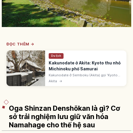
ĐỌC THÊM →
Du lịch
Kakunodate ở Akita: Kyoto thu nhỏ
Michinoku phố Samurai
Kakunodate ở Semboku (Akita) gọi 'Kyoto
thu nhỏ Michinoku'. Phố biệt thự samurai -
Akita
→
Khu bảo tồn kiến trúc truyền thống.
Shidarezakura. Shinkansen Komachi ~3h.
Oga Shinzan Denshōkan là gì? Cơ
sở trải nghiệm lưu giữ văn hóa
Namahage cho thế hệ sau