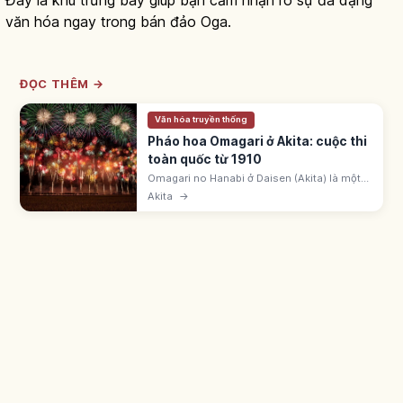
văn hóa ngay trong bán đảo Oga.
ĐỌC THÊM →
Văn hóa truyền thống
Pháo hoa Omagari ở Akita: cuộc thi
toàn quốc từ 1910
Omagari no Hanabi ở Daisen (Akita) là một
trong ba đại hội pháo hoa lớn Nhật Bản, từ
Akita
→
1910. Diễn ra thứ Bảy cuối tháng 8 trên sông
Omono.