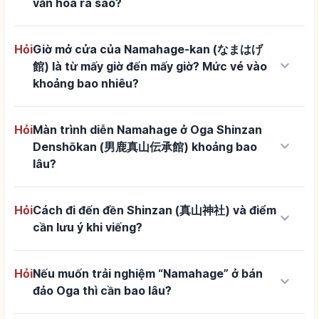
văn hóa ra sao?
Hỏi
Giờ mở cửa của Namahage-kan (なまはげ
keyboard_arrow_down
館) là từ mấy giờ đến mấy giờ? Mức vé vào
khoảng bao nhiêu?
Hỏi
Màn trình diễn Namahage ở Oga Shinzan
keyboard_arrow_down
Denshōkan (男鹿真山伝承館) khoảng bao
lâu?
Hỏi
Cách đi đến đền Shinzan (真山神社) và điểm
keyboard_arrow_down
cần lưu ý khi viếng?
Hỏi
Nếu muốn trải nghiệm “Namahage” ở bán
keyboard_arrow_down
đảo Oga thì cần bao lâu?