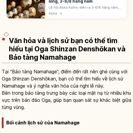
lồng, 3-6/8 hàng năm
Lễ hội Akita Kanto diễn ra 3-6/8 hằng năm,
một trong Tam đại lễ hội Tohoku. Khoảng
Akita
→
280 cây kanto cao 12m, nặng 50kg với 46
đèn lồng giữ bằng trán, vai và hông.
Văn hóa và lịch sử bạn có thể tìm
hiểu tại Oga Shinzan Denshōkan và
Bảo tàng Namahage
Tại “Bảo tàng Namahage”, điểm đến rất nên ghé cùng với
Oga Shinzan Denshōkan, bạn có thể tìm hiểu về lịch sử
Namahage và ý nghĩa văn hóa của nghi lễ này.
Bên trong bảo tàng trưng bày các loại mặt nạ từ nhiều khu
vực trên bán đảo Oga, giúp bạn quan sát sự khác biệt giữa
từng vùng.
Bối cảnh lịch sử của Namahage