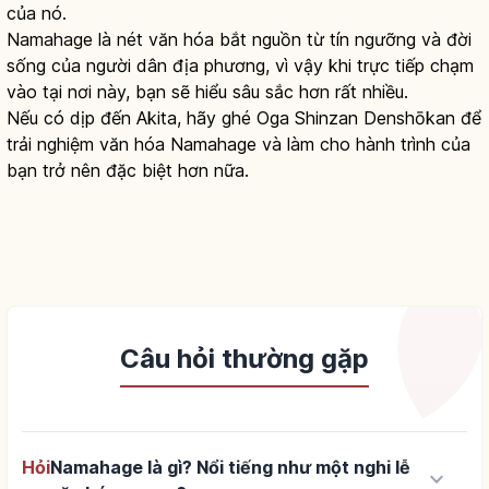
của nó.
Namahage là nét văn hóa bắt nguồn từ tín ngưỡng và đời
sống của người dân địa phương, vì vậy khi trực tiếp chạm
vào tại nơi này, bạn sẽ hiểu sâu sắc hơn rất nhiều.
Nếu có dịp đến Akita, hãy ghé Oga Shinzan Denshōkan để
trải nghiệm văn hóa Namahage và làm cho hành trình của
bạn trở nên đặc biệt hơn nữa.
Câu hỏi thường gặp
Hỏi
Namahage là gì? Nổi tiếng như một nghi lễ
keyboard_arrow_down