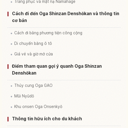
Trang phục và mặt nạ Namahage
Cách đi đến Oga Shinzan Denshōkan và thông tin
cơ bản
Cách đi bằng phương tiện công cộng
Di chuyển bằng ô tô
Giá vé và giờ mở cửa
Điểm tham quan gợi ý quanh Oga Shinzan
Denshōkan
Thủy cung Oga GAO
Mũi Nyūdō
Khu onsen Oga Onsenkyō
Thông tin hữu ích cho du khách