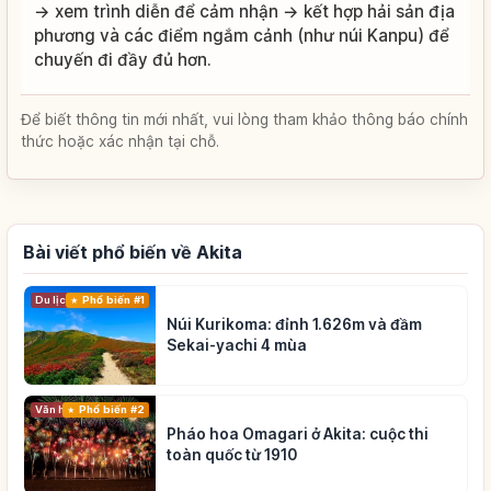
→ xem trình diễn để cảm nhận → kết hợp hải sản địa
phương và các điểm ngắm cảnh (như núi Kanpu) để
chuyến đi đầy đủ hơn.
Để biết thông tin mới nhất, vui lòng tham khảo thông báo chính
thức hoặc xác nhận tại chỗ.
Bài viết phổ biến về Akita
Du lịch
Phổ biến #1
Núi Kurikoma: đỉnh 1.626m và đầm
Sekai-yachi 4 mùa
Phổ biến #2
Văn hóa truyền thống
Pháo hoa Omagari ở Akita: cuộc thi
toàn quốc từ 1910