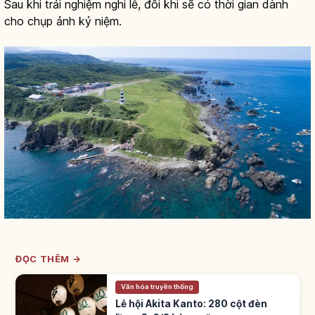
Sau khi trải nghiệm nghi lễ, đôi khi sẽ có thời gian dành
cho chụp ảnh kỷ niệm.
ĐỌC THÊM →
Văn hóa truyền thống
Lễ hội Akita Kanto: 280 cột đèn