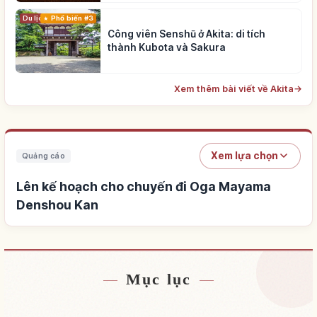
Du lịch
Phổ biến #3
Công viên Senshū ở Akita: di tích
thành Kubota và Sakura
Xem thêm bài viết về Akita
→
Xem lựa chọn
Quảng cáo
Lên kế hoạch cho chuyến đi Oga Mayama
Denshou Kan
Mục lục
Tìm chỗ ở gần Oga Mayama Denshou Kan
↗