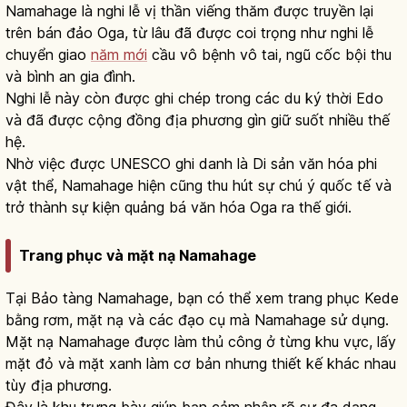
Namahage là nghi lễ vị thần viếng thăm được truyền lại
trên bán đảo Oga, từ lâu đã được coi trọng như nghi lễ
chuyển giao
năm mới
cầu vô bệnh vô tai, ngũ cốc bội thu
và bình an gia đình.
Nghi lễ này còn được ghi chép trong các du ký thời Edo
và đã được cộng đồng địa phương gìn giữ suốt nhiều thế
hệ.
Nhờ việc được UNESCO ghi danh là Di sản văn hóa phi
vật thể, Namahage hiện cũng thu hút sự chú ý quốc tế và
trở thành sự kiện quảng bá văn hóa Oga ra thế giới.
Trang phục và mặt nạ Namahage
Tại Bảo tàng Namahage, bạn có thể xem trang phục Kede
bằng rơm, mặt nạ và các đạo cụ mà Namahage sử dụng.
Mặt nạ Namahage được làm thủ công ở từng khu vực, lấy
mặt đỏ và mặt xanh làm cơ bản nhưng thiết kế khác nhau
tùy địa phương.
Đây là khu trưng bày giúp bạn cảm nhận rõ sự đa dạng