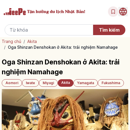
Tận hưởng
du lịch Nhật Bản!
Trang chủ
/
Akita
/
Oga Shinzan Denshokan ở Akita: trải nghiệm Namahage
Oga Shinzan Denshokan ở Akita: trải
nghiệm Namahage
Akita
Aomori
Iwate
Miyagi
Yamagata
Fukushima