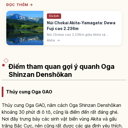
ĐỌC THÊM →
Du lịch
Núi Chokai Akita-Yamagata: Dewa
Fuji cao 2.236m
Núi Chokai cao 2.236m giữa Akita và
Yamagata, được gọi 'Dewa Fuji'. Một trong
Akita
→
100 ngọn núi nổi tiếng Nhật Bản với địa hình
núi lửa và tầm nhìn ra biển Nhật Bản.
Điểm tham quan gợi ý quanh Oga
Shinzan Denshōkan
Thủy cung Oga GAO
Thủy cung Oga GAO, nằm cách Oga Shinzan Denshōkan
khoảng 30 phút đi ô tô, cũng là điểm đến rất đáng ghé.
Nơi đây trưng bày các sinh vật biển vùng Akita và gấu
trắng Bắc Cực, nên cũng rất được các gia đình yêu thích.