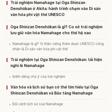
Tìm trải nghiệm tại Oga Mayama Denshou Kan
↗
Trải nghiệm Namahage tại Oga Shinzan
Denshōkan ở Akita: hành trình chạm vào Di sản
văn hóa phi vật thể UNESCO
Oga Shinzan Denshōkan là gì? Cơ sở trải nghiệm
lưu giữ văn hóa Namahage cho thế hệ sau
Namahage là gì? Vị thần viếng thăm được UNESCO công
nhận là Di sản văn hóa phi vật thể
Trải nghiệm tại Oga Shinzan Denshōkan: tái hiện
nghi lễ Namahage
Điểm đáng chú ý của trải nghiệm
Văn hóa và lịch sử bạn có thể tìm hiểu tại Oga
Shinzan Denshōkan và Bảo tàng Namahage
Bối cảnh lịch sử của Namahage