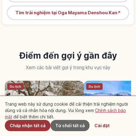
Tìm trải nghiệm tại Oga Mayama Denshou Kan
↗
Điểm đến gợi ý gần đây
Xem các bài viết gợi ý trong khu vực này
Du lịch
Du lịch
Trang web này sử dụng cookie để cải thiện trải nghiệm người
dùng và cá nhân hóa nội dung. Vui lòng xem
Chính sách bảo
Gần đây
mật
để biết thêm chi tiết.
Chấp nhận tất cả
Từ chối tất cả
Cài đặt
Kakunodate ở Akita: Kyoto thu
Hồ Tazawa ở Akita: s