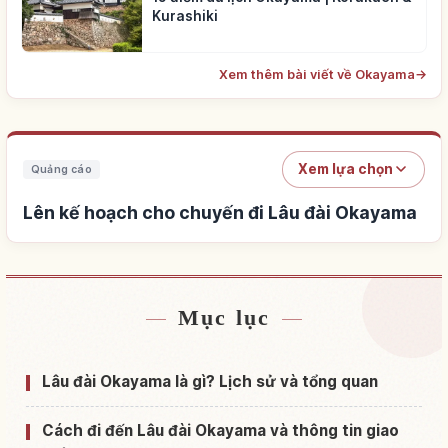
Kurashiki
Xem thêm bài viết về Okayama
→
Xem lựa chọn
Quảng cáo
Lên kế hoạch cho chuyến đi Lâu đài Okayama
Mục lục
Tìm chỗ ở gần Lâu đài Okayama
↗
Tìm trải nghiệm tại Lâu đài Okayama
↗
Lâu đài Okayama là gì? Lịch sử và tổng quan
Cách đi đến Lâu đài Okayama và thông tin giao