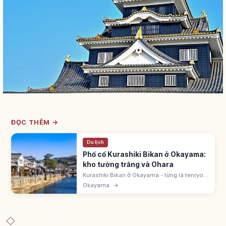
ĐỌC THÊM →
Du lịch
Phố cổ Kurashiki Bikan ở Okayama:
kho tường trắng và Ohara
Kurashiki Bikan ở Okayama - từng là tenryo
Mạc phủ Edo. Kho tường trắng dọc sông
Okayama
→
Kurashiki. Du thuyền Kawabune ~600m 20
phút. Bảo tàng Ohara lập 1930.