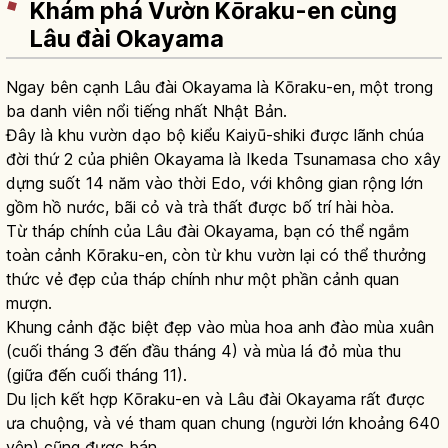
Khám phá Vườn Kōraku-en cùng
Lâu đài Okayama
Ngay bên cạnh Lâu đài Okayama là Kōraku-en, một trong
ba danh viên nổi tiếng nhất Nhật Bản.
Đây là khu vườn dạo bộ kiểu Kaiyū-shiki được lãnh chúa
đời thứ 2 của phiên Okayama là Ikeda Tsunamasa cho xây
dựng suốt 14 năm vào thời Edo, với không gian rộng lớn
gồm hồ nước, bãi cỏ và trà thất được bố trí hài hòa.
Từ tháp chính của Lâu đài Okayama, bạn có thể ngắm
toàn cảnh Kōraku-en, còn từ khu vườn lại có thể thưởng
thức vẻ đẹp của tháp chính như một phần cảnh quan
mượn.
Khung cảnh đặc biệt đẹp vào mùa hoa anh đào mùa xuân
(cuối tháng 3 đến đầu tháng 4) và mùa lá đỏ mùa thu
(giữa đến cuối tháng 11).
Du lịch kết hợp Kōraku-en và Lâu đài Okayama rất được
ưa chuộng, và vé tham quan chung (người lớn khoảng 640
yên) cũng được bán.