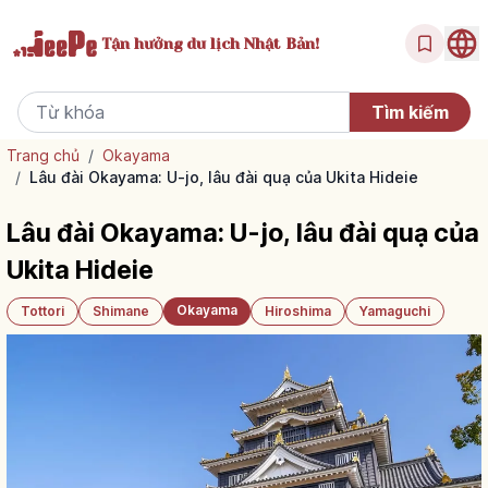
Tận hưởng
du lịch Nhật Bản!
Trang chủ
/
Okayama
/
Lâu đài Okayama: U-jo, lâu đài quạ của Ukita Hideie
Lâu đài Okayama: U-jo, lâu đài quạ của
Ukita Hideie
Okayama
Tottori
Shimane
Hiroshima
Yamaguchi