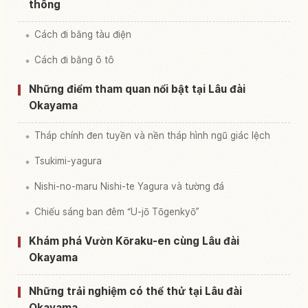
thông
Cách đi bằng tàu điện
Cách đi bằng ô tô
Những điểm tham quan nổi bật tại Lâu đài
Okayama
Tháp chính đen tuyền và nền tháp hình ngũ giác lệch
Tsukimi-yagura
Nishi-no-maru Nishi-te Yagura và tường đá
Chiếu sáng ban đêm “U-jō Tōgenkyō”
Khám phá Vườn Kōraku-en cùng Lâu đài
Okayama
Những trải nghiệm có thể thử tại Lâu đài
Okayama