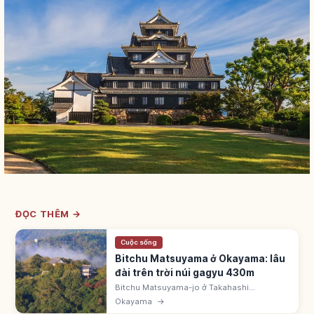
ĐỌC THÊM →
Cuộc sống
Bitchu Matsuyama ở Okayama: lâu
đài trên trời núi gagyu 430m
Bitchu Matsuyama-jo ở Takahashi
(Okayama) trên núi Gagyu 430m - 1/12 thiên
Okayama
→
thủ nguyên gốc, sơn thành duy nhất còn