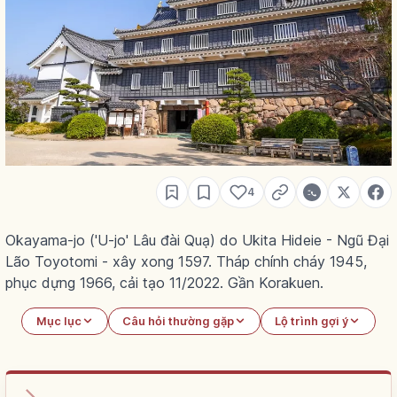
4
Okayama-jo ('U-jo' Lâu đài Quạ) do Ukita Hideie - Ngũ Đại
Lão Toyotomi - xây xong 1597. Tháp chính cháy 1945,
phục dựng 1966, cải tạo 11/2022. Gần Korakuen.
Mục lục
Câu hỏi thường gặp
Lộ trình gợi ý