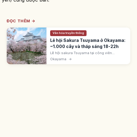
ĐỌC THÊM →
Văn hóa truyền thống
Lễ hội Sakura Tsuyama ở Okayama:
~1.000 cây và thắp sáng 18-22h
Lễ hội sakura Tsuyama tại công viên
Kakuzan (Okayama). Lâu đài Tsuyama do
Okayama
→
Mori Tadamasa xây, thuộc 100 lâu đài Nhật.
~1.000 cây Somei Yoshino; thắp sáng 18-
22h.