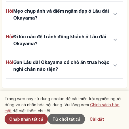
Hỏi
Mẹo chụp ảnh và điểm ngắm đẹp ở Lâu đài
keyboard_arrow_down
Okayama?
Hỏi
Đi lúc nào để tránh đông khách ở Lâu đài
keyboard_arrow_down
Okayama?
Hỏi
Gần Lâu đài Okayama có chỗ ăn trưa hoặc
keyboard_arrow_down
nghỉ chân nào tiện?
Trang web này sử dụng cookie để cải thiện trải nghiệm người
dùng và cá nhân hóa nội dung. Vui lòng xem
Chính sách bảo
Gần đây
mật
để biết thêm chi tiết.
Chấp nhận tất cả
Từ chối tất cả
Cài đặt