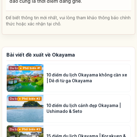
đào cũng là thời điểm đáng ghé.
Để biết thông tin mới nhất, vui lòng tham khảo thông báo chính
thức hoặc xác nhận tại chỗ.
Bài viết đề xuất về Okayama
Du lịch
Phổ biến #1
10 điểm du lịch Okayama không cần xe
| Dễ đi từ ga Okayama
Du lịch
Phổ biến #2
10 điểm du lịch cảnh đẹp Okayama |
Ushimado & Seto
Du lịch
Phổ biến #3
15 điểm du lịch Okayama | Korakuen &