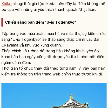
Kiriko
mihagi thời gia tộc Ikeda, nên đây là điểm không thể
bỏ qua với những ai yêu thích thành quách Nhật Bản.
Chiếu sáng ban đêm “U-jō Tōgenkyō”
Tập trung vào mùa xuân, mùa hè và mùa thu, sự kiện chiếu
sáng “U-jō Tōgenkyō” sẽ thắp sáng tháp chính Lâu đài
Okayama và khu vực xung quanh.
Tháp chính và tường đá trong bầu không khí huyền ảo
khác hẳn ban ngày cũng rất được yêu thích như một điểm
ngắm cảnh đêm.
Thời gian tổ chức thay đổi theo từng năm, vì vậy bạn hãy
kiểm tra thông tin trên trang web chính thức trước khi đi.