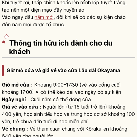
Khi tuyết rơi, tháp chính khoác lên mình lớp tuyết trắng,
tạo nên một diện mạo đầy huyền ảo.
Vào ngày đầu
năm mới
, đôi khi sẽ có các sự kiện chào
đón năm mới được tổ chức.
Thông tin hữu ích dành cho du
khách
Giờ mở cửa và giá vé vào cửa Lâu đài Okayama
Giờ mở cửa
：Khoảng 9:00–17:30 (vé vào cổng cuối
khoảng 17:00) ※ có thể kéo dài vào ngày có sự kiện
Ngày nghỉ
：Cuối năm có thể đóng cửa
Giá vé vào cửa
：Người lớn (từ 15 tuổi trở lên) khoảng
400 yên, học sinh tiểu học và trung học cơ sở khoảng 100
yên, trẻ chưa đến tuổi đi học miễn phí
Vé chung
：Vé tham quan chung với Kōraku-en khoảng
640 yên cho người lớn