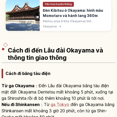
Văn hóa truyền thống
Đền Kibitsu ở Okayama: hình mẫu
Momotaro và hành lang 360m
Kibitsu-jinja ở Kita (Okayama) thờ
Kibitsuhiko-no-Mikoto - hình mẫu
Okayama
→
Momotaro. Ichinomiya Bitchu. Chính điện
'Kibitsu-zukuri' xây 1425 Quốc bảo. Hành
lang ~360m.
Cách đi đến Lâu đài Okayama và
thông tin giao thông
Cách đi bằng tàu điện
Từ ga Okayama
：Đến Lâu đài Okayama bằng tàu điện
mặt đất Okayama Dentetsu mất khoảng 5 phút, xuống tại
ga Shiroshita rồi đi bộ thêm khoảng 10 phút là tới nơi.
Nếu đi Shinkansen
：Từ
ga Tokyo
đến ga Okayama bằng
Shinkansen mất khoảng 3 giờ 20 phút, còn từ ga Shin-