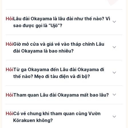
Hỏi
Lâu đài Okayama là lâu đài như thế nào? Vì
keyboard_arrow_down
sao được gọi là “Ujō”?
Hỏi
Giờ mở cửa và giá vé vào tháp chính Lâu
keyboard_arrow_down
đài Okayama là bao nhiêu?
Hỏi
Từ ga Okayama đến Lâu đài Okayama đi
keyboard_arrow_down
thế nào? Mẹo đi tàu điện và đi bộ?
keyboard_arrow_down
Hỏi
Tham quan Lâu đài Okayama mất bao lâu?
Hỏi
Có vé chung khi tham quan cùng Vườn
keyboard_arrow_down
Kōrakuen không?