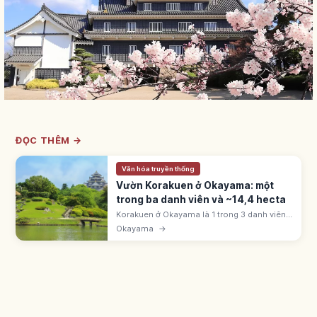
ĐỌC THÊM →
Văn hóa truyền thống
Vườn Korakuen ở Okayama: một
trong ba danh viên và ~14,4 hecta
Korakuen ở Okayama là 1 trong 3 danh viên
Nhật Bản (cùng Kenrokuen, Kairakuen). Ikeda
Okayama
→
Tsunamasa khởi công 1687, xong 1700.
Rộng ~14,4 hecta (~3 Tokyo Dome).