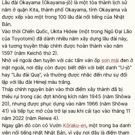
Lâu đài Okayama (Okayama-jō) là một tòa thành lịch sử
nằm ở quận Kita, thành phố Okayama, tỉnh Okayama và
được xếp vào một trong 100 lâu đài nổi tiếng của Nhật
Bản.
Vào thời Chiến Quốc, Ukita Hideie (một trong Ngũ Đại Lão
của Toyotomi) đã dành nhiều năm xây dựng lâu đài này,
và tương truyền tháp chính được hoàn thành vào năm
1597 (năm Keichō thứ 2).
Nhờ vẻ ngoài đen tuyền với các tấm ván ốp
sơn mài
đen ở
mặt ngoài, nơi đây còn được biết đến với biệt danh “U-jō”
hay “Lâu đài Quạ”, và thường được nhắc đến như sự đối
lập với lâu đài Himeji màu trắng.
Tháp chính nguyên bản vào thời điểm xây thành đã bị
thiêu rụi trong các đợt không kích năm 1945 (năm Shōwa
20), nhưng được phục dựng vào năm 1966 (năm Shōwa
41) và tiếp tục mở cửa trở lại sau khi cải tạo vào tháng 11
năm 2022 (năm Reiwa 4).
Ngay gần đó còn có Vườn
Kōraku-en
, một trong ba danh
viên nổi tiếng nhất Nhật Bản, vì vậy nơi đây là điểm tham