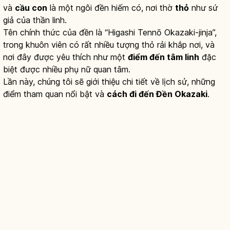
và
cầu con
là một ngôi đền hiếm có, nơi thờ
thỏ
như sứ
giả của thần linh.
Tên chính thức của đền là “Higashi Tennō Okazaki-jinja”,
trong khuôn viên có rất nhiều tượng thỏ rải khắp nơi, và
nơi đây được yêu thích như một
điểm đến tâm linh
đặc
biệt được nhiều phụ nữ quan tâm.
Lần này, chúng tôi sẽ giới thiệu chi tiết về lịch sử, những
điểm tham quan nổi bật và
cách đi đến Đền Okazaki
.