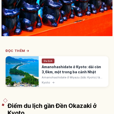
ĐỌC THÊM →
Du lịch
Amanohashidate ở Kyoto: dải cồn
3,6km, một trong ba cảnh Nhật
Amanohashidate ở Miyazu (bắc Kyoto) là
một trong 'Nihon Sankei' cùng Matsushima
Kyoto
→
và Miyajima, dải cồn 3,6km phủ 6.700 cây
thông. Ngắm 'matanozoki' từ View Land.
Điểm du lịch gần Đền Okazaki ở
Kyoto