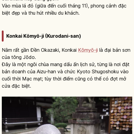
Vào mùa lá đỏ (giữa đến cuối tháng 11), phong cảnh đặc
biệt đẹp và thu hút nhiều du khách.
Konkai Kōmyō-ji (Kurodani-san)
Nằm rất gần Đền Okazaki, Konkai
Kōmyō-ji
là đại bản sơn
của tông Jōdo.
Đây là một ngôi chùa mang dấu ấn lịch sử, từng là nơi đặt
bản doanh của Aizu-han và chức Kyoto Shugoshoku vào
cuối thời Mạc mạt; tùy thời điểm cũng có thể có đợt mở
cửa đặc biệt.