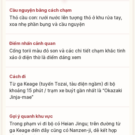
Cầu nguyện bằng cách chạm
Thỏ cầu con: rưới nước lên tượng thỏ ở khu rửa tay,
xoa nhẹ phần bụng và cầu nguyện
Điểm nhấn cảnh quan
Cổng torii màu đỏ son và các chi tiết chạm khắc tinh
xảo ở điện thờ là điểm đáng xem
Cách đi
Từ ga Keage (tuyến Tozai, tàu điện ngầm) đi bộ
khoảng 15 phút / trạm xe buýt gần nhất là “Okazaki
Jinja-mae”
Gợi ý quanh khu vực
Trong phạm vi đi bộ có Heian Jingu; trên đường từ
ga Keage đến đây cũng có Nanzen-ji, dễ kết hợp