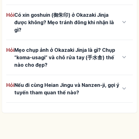
Hỏi
Có xin goshuin (御朱印) ở Okazaki Jinja
keyboard_arrow_down
được không? Mẹo tránh đông khi nhận là
gì?
Hỏi
Mẹo chụp ảnh ở Okazaki Jinja là gì? Chụp
keyboard_arrow_down
“koma-usagi” và chỗ rửa tay (手水舎) thế
nào cho đẹp?
Hỏi
Nếu đi cùng Heian Jingu và Nanzen-ji, gợi ý
keyboard_arrow_down
tuyến tham quan thế nào?