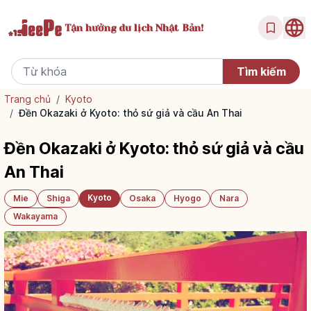
Tận hưởng
du lịch Nhật Bản!
Trang chủ
/
Kyoto
/
Đền Okazaki ở Kyoto: thỏ sứ giả và cầu An Thai
Đền Okazaki ở Kyoto: thỏ sứ giả và cầu
An Thai
Kyoto
Mie
Shiga
Osaka
Hyogo
Nara
Wakayama