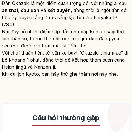
Đền Okazaki là một điểm quan trọng đối với những ai cầu
an thai
,
cầu con
và
kết duyên
, đồng thời là ngôi đền có
bề dày truyền rằng được sáng lập từ năm Enryaku 13
(794).
Nơi đây có nhiều điểm hấp dẫn như cặp koma-usagi thờ
làm thần sứ, tượng thỏ cầu con, usagi-mikuji đáng yêu…
nên còn được gọi thân mật là “đền thỏ”.
Với vị trí thuận tiện: từ bến xe buýt “Okazaki Jinja-mae” đi
bộ khoảng 1 phút, đồng thời dễ kết hợp tham quan cùng
Heian-jingū và Nanzen-ji.
Khi du lịch Kyoto, bạn hãy thử ghé thăm nơi này nhé.
Câu hỏi thường gặp