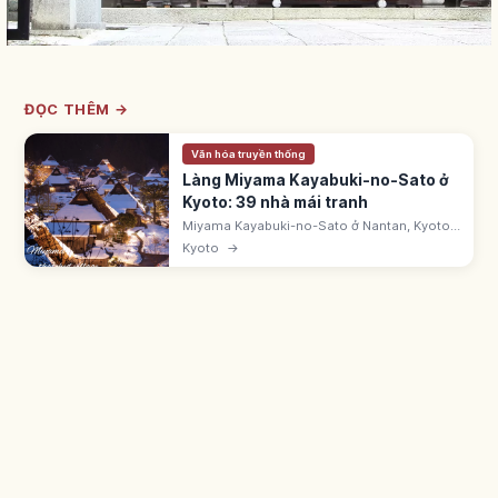
ĐỌC THÊM →
Văn hóa truyền thống
Làng Miyama Kayabuki-no-Sato ở
Kyoto: 39 nhà mái tranh
Miyama Kayabuki-no-Sato ở Nantan, Kyoto
là làng có 50 nhà, trong đó 39 nhà mái tranh
Kyoto
→
kiểu Kitayama-gata. Khu bảo tồn kiến trúc
truyền thống quan trọng (1993).