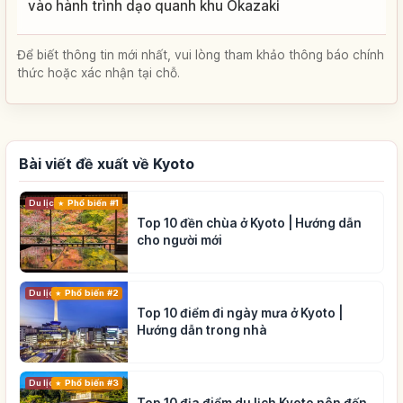
vào hành trình dạo quanh khu Okazaki
Để biết thông tin mới nhất, vui lòng tham khảo thông báo chính
thức hoặc xác nhận tại chỗ.
Bài viết đề xuất về Kyoto
Du lịch
Phổ biến #1
Top 10 đền chùa ở Kyoto | Hướng dẫn
cho người mới
Du lịch
Phổ biến #2
Top 10 điểm đi ngày mưa ở Kyoto |
Hướng dẫn trong nhà
Du lịch
Phổ biến #3