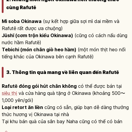
cùng Rafutē
Mì soba Okinawa
(sự kết hợp giữa sợi mì dai mềm và
Rafutē rất được ưa chuộng)
Jūshī (cơm trộn kiểu Okinawa)
(cũng có cách nấu dùng
nước hầm Rafutē)
Tebichi (món chân giò heo hầm)
(một món thịt heo nổi
tiếng khác của Okinawa bên cạnh Rafutē)
3. Thông tin quà mang về liên quan đến Rafutē
Rafutē đóng gói hút chân không
có thể được bán tại
siêu thị
và cửa hàng quà tặng ở Okinawa (khoảng 500〜
1,000 yên/gói)
Loại retort ăn liền
cũng có sẵn, giúp bạn dễ dàng thưởng
thức hương vị Okinawa tại nhà
Tại khu bán quà của sân bay Naha cũng có thể có bán