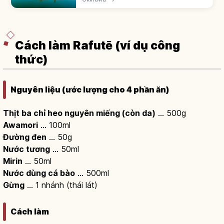
và tài sản Vương quốc Ryukyu'. ~42.000m².
Hồ Shinji-ike và lục giác đình.
Cách làm Rafutē (ví dụ công
thức)
Nguyên liệu (ước lượng cho 4 phần ăn)
Thịt ba chỉ heo nguyên miếng (còn da)
… 500g
Awamori
… 100ml
Đường đen
… 50g
Nước tương
… 50ml
Mirin
… 50ml
Nước dùng cá bào
… 500ml
Gừng
… 1 nhánh (thái lát)
Cách làm