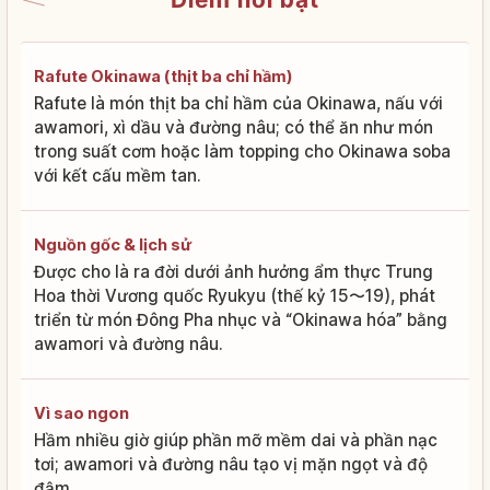
Rafute Okinawa (thịt ba chỉ hầm)
Rafute là món thịt ba chỉ hầm của Okinawa, nấu với
awamori, xì dầu và đường nâu; có thể ăn như món
trong suất cơm hoặc làm topping cho Okinawa soba
với kết cấu mềm tan.
Nguồn gốc & lịch sử
Được cho là ra đời dưới ảnh hưởng ẩm thực Trung
Hoa thời Vương quốc Ryukyu (thế kỷ 15〜19), phát
triển từ món Đông Pha nhục và “Okinawa hóa” bằng
awamori và đường nâu.
Vì sao ngon
Hầm nhiều giờ giúp phần mỡ mềm dai và phần nạc
tơi; awamori và đường nâu tạo vị mặn ngọt và độ
đậm.