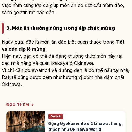
Việc hầm cùng lớp da giúp món ăn có kết cấu mềm dẻo,
sánh gelatin rất hấp dẫn.
3. Món ăn thường dùng trong dịp chúc mừng
Ngày xưa, đây là món ăn đặc biệt quen thuộc trong
Tết
và các dịp lễ mừng
.
Hiện nay, bạn có thể dễ dàng thưởng thức món này tại
các nhà hàng và quán izakaya ở Okinawa.
Vì chỉ cần có awamori và đường đen là có thể nấu tại nhà,
Rafutē cũng được xem như hương vị cơm nhà đậm chất
Okinawa.
ĐỌC THÊM →
Du lịch
Động Gyokusendo ở Okinawa: hang
thạch nhũ Okinawa World