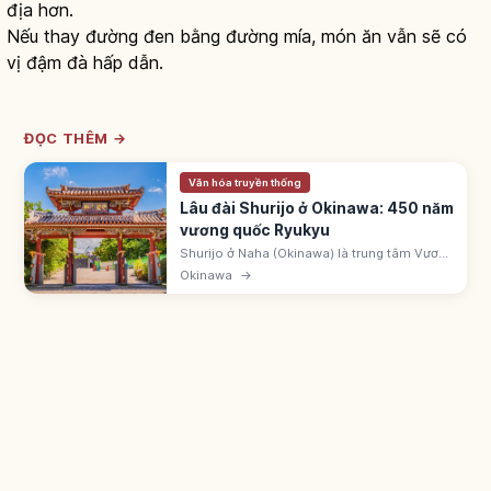
địa hơn.
Nếu thay đường đen bằng đường mía, món ăn vẫn sẽ có
vị đậm đà hấp dẫn.
ĐỌC THÊM →
Văn hóa truyền thống
Lâu đài Shurijo ở Okinawa: 450 năm
vương quốc Ryukyu
Shurijo ở Naha (Okinawa) là trung tâm Vương
quốc Ryukyu suốt 450 năm. UNESCO 2000.
Okinawa
→
Chính điện cháy 10/2019, đang phục dựng.
Cổng Shureimon vẫn mở tham quan.