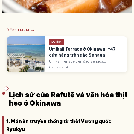
ĐỌC THÊM →
Du lịch
Umikaji Terrace ở Okinawa: ~47
cửa hàng trên đảo Senaga
Umikaji Terrace trên đảo Senaga
(Tomigusuku, Okinawa) cách sân bay Naha
Okinawa
→
15 phút. Khu tường trắng với ~47 cửa hàng
hướng biển, đẹp như resort Địa Trung Hải.
Lịch sử của Rafutē và văn hóa thịt
heo ở Okinawa
1. Món ăn truyền thống từ thời Vương quốc
Ryukyu