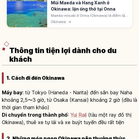
Mũi Maeda và Hang Xanh ở
Okinawa: lặn ống thở tại Onna
Maeda-misaki ở Onna (Okinawa) là điểm lặn
biển và lặn ống thở nổi tiếng Nhật Bản. Hang
Okinawa
→
Xanh phát sáng huyền ảo. Từ sân bay Naha
~1-1,5 giờ ô tô. Bãi đỗ 100 yên/giờ.
Thông tin tiện lợi dành cho du
khách
1. Cách đi đến Okinawa
Máy bay
: từ Tokyo (Haneda・Narita) đến sân bay Naha
khoảng 2,5〜3 giờ, từ Osaka (Kansai) khoảng 2 giờ (đều là
thời gian tham khảo)
Di chuyển trong thành phố
:
Yui Rail
(tàu một ray đô thị
Okinawa), thuê xe tự lái và xe buýt tuyến đều rất tiện
2. Những món ngon Okinawa nên thưởng thức