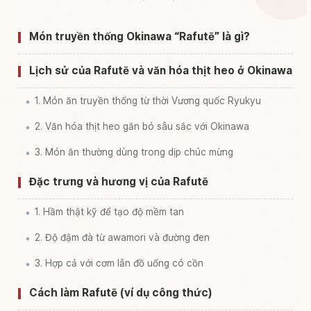
Tìm trải nghiệm tại Naha Shi
↗
Món truyền thống Okinawa “Rafutē” là gì?
Lịch sử của Rafutē và văn hóa thịt heo ở Okinawa
1. Món ăn truyền thống từ thời Vương quốc Ryukyu
2. Văn hóa thịt heo gắn bó sâu sắc với Okinawa
3. Món ăn thường dùng trong dịp chúc mừng
Đặc trưng và hương vị của Rafutē
1. Hầm thật kỹ để tạo độ mềm tan
2. Độ đậm đà từ awamori và đường đen
3. Hợp cả với cơm lẫn đồ uống có cồn
Cách làm Rafutē (ví dụ công thức)