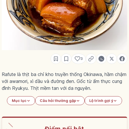
3
Rafute là thịt ba chỉ kho truyền thống Okinawa, hầm chậm
với awamori, xì dầu và đường đen. Gốc từ ẩm thực cung
đình Ryukyu. Thịt mềm tan với da nguyên.
Mục lục
Câu hỏi thường gặp
Lộ trình gợi ý
Điểm nổi bật