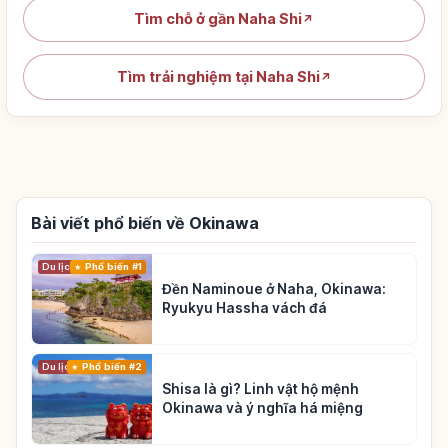
Tìm chỗ ở gần Naha Shi
↗
Tìm trải nghiệm tại Naha Shi
↗
Bài viết phổ biến về Okinawa
Du lịch
Phổ biến #1
Đền Naminoue ở Naha, Okinawa:
Ryukyu Hassha vách đá
Du lịch
Phổ biến #2
Shisa là gì? Linh vật hộ mệnh
Okinawa và ý nghĩa há miệng