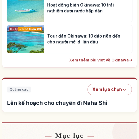
Hoạt động biển Okinawa: 10 trải
nghiệm dưới nước hấp dẫn
Du lịch
Phổ biến #3
Tour đảo Okinawa: 10 đảo nên đến
cho người mới đi lần đầu
Xem thêm bài viết về Okinawa
→
Xem lựa chọn
Quảng cáo
Lên kế hoạch cho chuyến đi Naha Shi
Mục lục
Tìm chỗ ở gần Naha Shi
↗