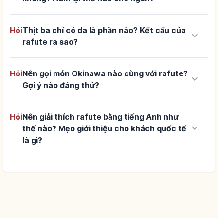
Hỏi
Thịt ba chỉ có da là phần nào? Kết cấu của
keyboard_arrow_down
rafute ra sao?
Hỏi
Nên gọi món Okinawa nào cùng với rafute?
keyboard_arrow_down
Gợi ý nào đáng thử?
Hỏi
Nên giải thích rafute bằng tiếng Anh như
keyboard_arrow_down
thế nào? Mẹo giới thiệu cho khách quốc tế
là gì?