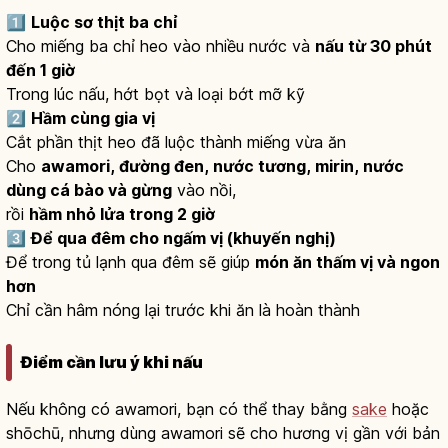
1️⃣
Luộc sơ thịt ba chỉ
Cho miếng ba chỉ heo vào nhiều nước và
nấu từ 30 phút
đến 1 giờ
Trong lúc nấu, hớt bọt và loại bớt mỡ kỹ
2️⃣
Hầm cùng gia vị
Cắt phần thịt heo đã luộc thành miếng vừa ăn
Cho
awamori, đường đen, nước tương, mirin, nước
dùng cá bào và gừng
vào nồi,
rồi
hầm nhỏ lửa trong 2 giờ
3️⃣
Để qua đêm cho ngấm vị (khuyến nghị)
Để trong tủ lạnh qua đêm sẽ giúp
món ăn thấm vị và ngon
hơn
Chỉ cần hâm nóng lại trước khi ăn là hoàn thành
Điểm cần lưu ý khi nấu
Nếu không có awamori, bạn có thể thay bằng
sake
hoặc
shōchū, nhưng dùng awamori sẽ cho hương vị gần với bản