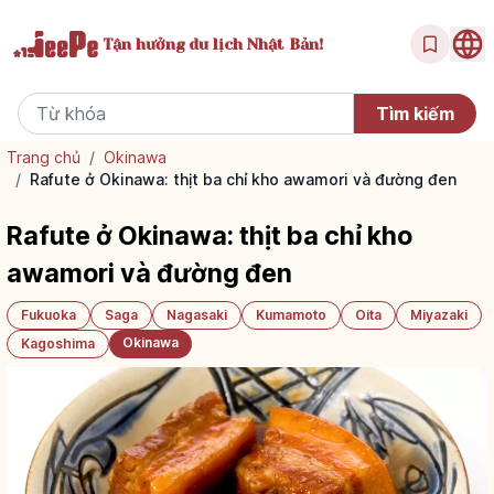
Tận hưởng
du lịch Nhật Bản!
Trang chủ
/
Okinawa
/
Rafute ở Okinawa: thịt ba chỉ kho awamori và đường đen
Rafute ở Okinawa: thịt ba chỉ kho
awamori và đường đen
Fukuoka
Saga
Nagasaki
Kumamoto
Oita
Miyazaki
Okinawa
Kagoshima