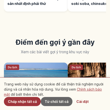
sản nhất định phải thử
soki soba, chinsuko 
Điểm đến gợi ý gần đây
Xem các bài viết gợi ý trong khu vực này
Du lịch
Du lịch
Trang web này sử dụng cookie để cải thiện trải nghiệm người
dùng và cá nhân hóa nội dung. Vui lòng xem
Chính sách bảo
Gần đây
mật
để biết thêm chi tiết.
Chấp nhận tất cả
Từ chối tất cả
Cài đặt
Tìm hiểu về Đồ ăn
Khám phá Okinawa
Umikaji Terrace ở Okinawa:
Động Gyokusendo ở 
~47 cửa hàng trên đảo Senaga
hang thạch nhũ Okin