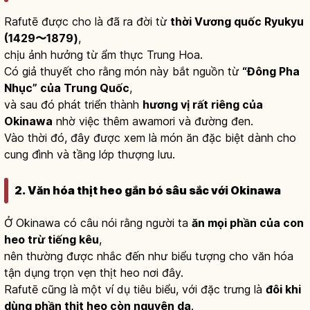
Rafutē được cho là đã ra đời từ
thời Vương quốc Ryukyu
(1429〜1879)
,
chịu ảnh hưởng từ ẩm thực Trung Hoa.
Có giả thuyết cho rằng món này bắt nguồn từ
“Đông Pha
Nhục” của Trung Quốc
,
và sau đó phát triển thành
hương vị rất riêng của
Okinawa
nhờ việc thêm awamori và đường đen.
Vào thời đó, đây được xem là món ăn đặc biệt dành cho
cung đình và tầng lớp thượng lưu.
2. Văn hóa thịt heo gắn bó sâu sắc với Okinawa
Ở Okinawa có câu nói rằng người ta
ăn mọi phần của con
heo trừ tiếng kêu
,
nên thường được nhắc đến như biểu tượng cho văn hóa
tận dụng trọn vẹn thịt heo nơi đây.
Rafutē cũng là một ví dụ tiêu biểu, với đặc trưng là
đôi khi
dùng phần thịt heo còn nguyên da
.