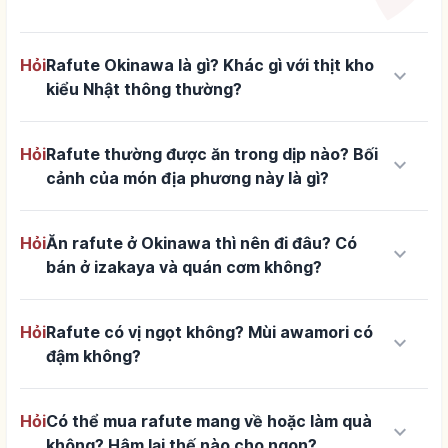
Hỏi
Rafute Okinawa là gì? Khác gì với thịt kho
keyboard_arrow_down
kiểu Nhật thông thường?
Hỏi
Rafute thường được ăn trong dịp nào? Bối
keyboard_arrow_down
cảnh của món địa phương này là gì?
Hỏi
Ăn rafute ở Okinawa thì nên đi đâu? Có
keyboard_arrow_down
bán ở izakaya và quán cơm không?
Hỏi
Rafute có vị ngọt không? Mùi awamori có
keyboard_arrow_down
đậm không?
Hỏi
Có thể mua rafute mang về hoặc làm quà
keyboard_arrow_down
không? Hâm lại thế nào cho ngon?