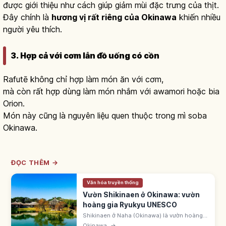
được giới thiệu như cách giúp giảm mùi đặc trưng của thịt.
Đây chính là
hương vị rất riêng của Okinawa
khiến nhiều
người yêu thích.
3. Hợp cả với cơm lẫn đồ uống có cồn
Rafutē không chỉ hợp làm món ăn với cơm,
mà còn rất hợp dùng làm món nhắm với awamori hoặc bia
Orion.
Món này cũng là nguyên liệu quen thuộc trong mì soba
Okinawa.
ĐỌC THÊM →
Văn hóa truyền thống
Vườn Shikinaen ở Okinawa: vườn
hoàng gia Ryukyu UNESCO
Shikinaen ở Naha (Okinawa) là vườn hoàng
gia Ryukyu lập 1799. UNESCO 2000 'Gusuku
Okinawa
→