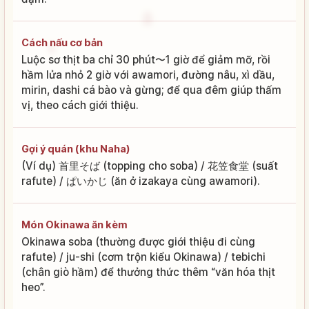
Cách nấu cơ bản
Luộc sơ thịt ba chỉ 30 phút〜1 giờ để giảm mỡ, rồi
hầm lửa nhỏ 2 giờ với awamori, đường nâu, xì dầu,
mirin, dashi cá bào và gừng; để qua đêm giúp thấm
vị, theo cách giới thiệu.
Gợi ý quán (khu Naha)
(Ví dụ) 首里そば (topping cho soba) / 花笠食堂 (suất
rafute) / ぱいかじ (ăn ở izakaya cùng awamori).
Món Okinawa ăn kèm
Okinawa soba (thường được giới thiệu đi cùng
rafute) / ju-shi (cơm trộn kiểu Okinawa) / tebichi
(chân giò hầm) để thưởng thức thêm “văn hóa thịt
heo”.