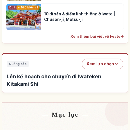
Du lịch
Phổ biến #3
10 di sản & điểm linh thiêng ở Iwate |
Chuson-ji, Motsu-ji
Xem thêm bài viết về Iwate
→
Xem lựa chọn
Quảng cáo
Lên kế hoạch cho chuyến đi Iwateken
Kitakami Shi
Mục lục
Tìm chỗ ở gần Iwateken Kitakami Shi
↗