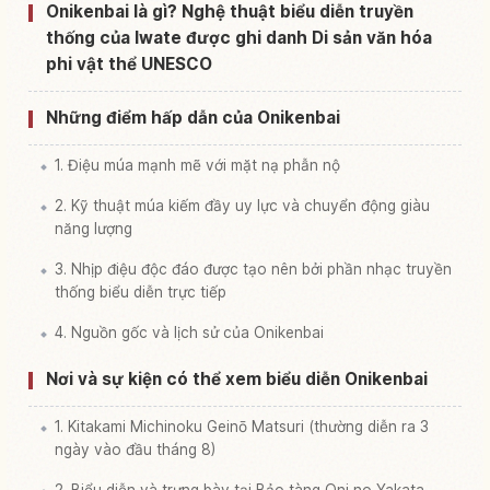
Tìm trải nghiệm tại Iwateken Kitakami Shi
↗
Onikenbai là gì? Nghệ thuật biểu diễn truyền
thống của Iwate được ghi danh Di sản văn hóa
phi vật thể UNESCO
Những điểm hấp dẫn của Onikenbai
1. Điệu múa mạnh mẽ với mặt nạ phẫn nộ
2. Kỹ thuật múa kiếm đầy uy lực và chuyển động giàu
năng lượng
3. Nhịp điệu độc đáo được tạo nên bởi phần nhạc truyền
thống biểu diễn trực tiếp
4. Nguồn gốc và lịch sử của Onikenbai
Nơi và sự kiện có thể xem biểu diễn Onikenbai
1. Kitakami Michinoku Geinō Matsuri (thường diễn ra 3
ngày vào đầu tháng 8)
2. Biểu diễn và trưng bày tại Bảo tàng Oni no Yakata