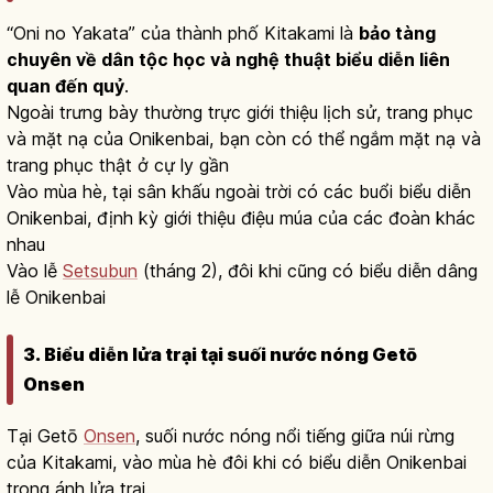
“Oni no Yakata” của thành phố Kitakami là
bảo tàng
chuyên về dân tộc học và nghệ thuật biểu diễn liên
quan đến quỷ
.
Ngoài trưng bày thường trực giới thiệu lịch sử, trang phục
và mặt nạ của Onikenbai, bạn còn có thể ngắm mặt nạ và
trang phục thật ở cự ly gần
Vào mùa hè, tại sân khấu ngoài trời có các buổi biểu diễn
Onikenbai, định kỳ giới thiệu điệu múa của các đoàn khác
nhau
Vào lễ
Setsubun
(tháng 2), đôi khi cũng có biểu diễn dâng
lễ Onikenbai
3. Biểu diễn lửa trại tại suối nước nóng Getō
Onsen
Tại Getō
Onsen
, suối nước nóng nổi tiếng giữa núi rừng
của Kitakami, vào mùa hè đôi khi có biểu diễn Onikenbai
trong ánh lửa trại.