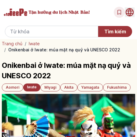
Tận hưởng
du lịch Nhật Bản!
Trang chủ
/
Iwate
/
Onikenbai ở Iwate: múa mặt nạ quỷ và UNESCO 2022
Onikenbai ở Iwate: múa mặt nạ quỷ và
UNESCO 2022
Iwate
Aomori
Miyagi
Akita
Yamagata
Fukushima