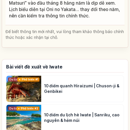
Matsuri” vào đầu tháng 8 hằng năm là dịp dễ xem.
Lịch biểu diễn tại Oni no Yakata… thay đổi theo năm,
nên cần kiểm tra thông tin chính thức.
Để biết thông tin mới nhất, vui lòng tham khảo thông báo chính
thức hoặc xác nhận tại chỗ.
Bài viết đề xuất về Iwate
Du lịch
Phổ biến #1
10 điểm quanh Hiraizumi | Chuson-ji &
Genbikei
Du lịch
Phổ biến #2
10 điểm du lịch hè Iwate | Sanriku, cao
nguyên & hẻm núi