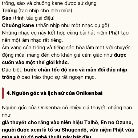
trống, sáo và chuông kane được sử dụng.
Trống
(tạo nhịp cho điệu múa)
Sáo
(trình tấu giai điệu)
Chuông kane
(nhấn nhịp như một nhạc cụ gõ)
Những nhạc cụ này kết hợp cùng bài hát niệm Phật tạo
nên một âm nhạc rất riêng.
Âm vang của trống và tiếng sáo hòa làm một với chuyển
động múa, mang đến cho khán giả cảm giác như
được
cuốn vào một thế giới khác
.
Đặc biệt,
bước chân tốc độ cao và màn đối đáp nhịp
trống
ở cao trào thực sự rất ngoạn mục.
4. Nguồn gốc và lịch sử của Onikenbai
Nguồn gốc của Onikenbai có nhiều giả thuyết, chẳng hạn
như
giả thuyết cho rằng vào niên hiệu Taihō, En no Ozunu,
người được xem là tổ sư Shugendō, vừa niệm Phật vừa
múa và từ đó nghệ thuật này bắt đầu