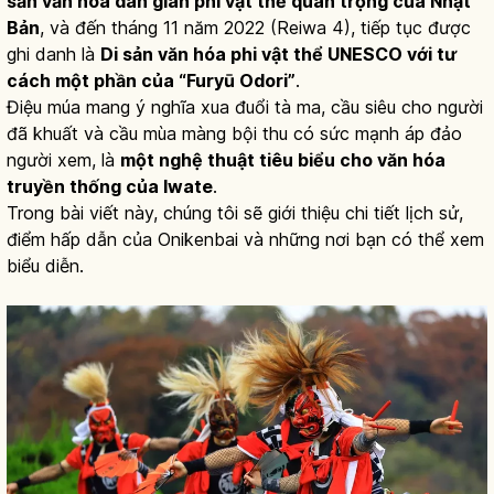
sản văn hóa dân gian phi vật thể quan trọng của Nhật
Bản
, và đến tháng 11 năm 2022 (Reiwa 4), tiếp tục được
ghi danh là
Di sản văn hóa phi vật thể UNESCO với tư
cách một phần của “Furyū Odori”
.
Điệu múa mang ý nghĩa xua đuổi tà ma, cầu siêu cho người
đã khuất và cầu mùa màng bội thu có sức mạnh áp đảo
người xem, là
một nghệ thuật tiêu biểu cho văn hóa
truyền thống của Iwate
.
Trong bài viết này, chúng tôi sẽ giới thiệu chi tiết lịch sử,
điểm hấp dẫn của Onikenbai và những nơi bạn có thể xem
biểu diễn.