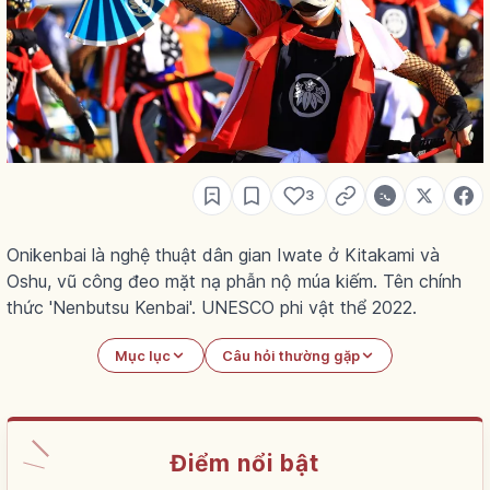
3
Onikenbai là nghệ thuật dân gian Iwate ở Kitakami và
Oshu, vũ công đeo mặt nạ phẫn nộ múa kiếm. Tên chính
thức 'Nenbutsu Kenbai'. UNESCO phi vật thể 2022.
Mục lục
Câu hỏi thường gặp
Điểm nổi bật