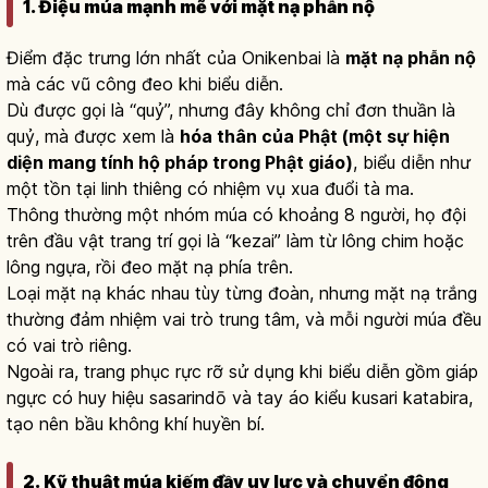
1. Điệu múa mạnh mẽ với mặt nạ phẫn nộ
Điểm đặc trưng lớn nhất của Onikenbai là
mặt nạ phẫn nộ
mà các vũ công đeo khi biểu diễn.
Dù được gọi là “quỷ”, nhưng đây không chỉ đơn thuần là
quỷ, mà được xem là
hóa thân của Phật (một sự hiện
diện mang tính hộ pháp trong Phật giáo)
, biểu diễn như
một tồn tại linh thiêng có nhiệm vụ xua đuổi tà ma.
Thông thường một nhóm múa có khoảng 8 người, họ đội
trên đầu vật trang trí gọi là “kezai” làm từ lông chim hoặc
lông ngựa, rồi đeo mặt nạ phía trên.
Loại mặt nạ khác nhau tùy từng đoàn, nhưng mặt nạ trắng
thường đảm nhiệm vai trò trung tâm, và mỗi người múa đều
có vai trò riêng.
Ngoài ra, trang phục rực rỡ sử dụng khi biểu diễn gồm giáp
ngực có huy hiệu sasarindō và tay áo kiểu kusari katabira,
tạo nên bầu không khí huyền bí.
2. Kỹ thuật múa kiếm đầy uy lực và chuyển động