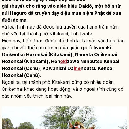
giả thuyết cho rằng vào niên hiệu Daidō, một hōin từ
núi Haguro đã truyền dạy điệu múa niệm Phật để xua
đuổi ác ma
và loại hình này đã được lưu truyền qua hàng trăm năm,
chủ yếu tại thành phố Kitakami, tỉnh Iwate.
Hiện nay, bốn đoàn được chỉ định là Tài sản văn hóa dân
gian phi vật thể quan trọng của quốc gia là
Iwasaki
Onikenbai Hozonkai (Kitakami), Nameta Onikenbai
Hozonkai (Kitakami), Hōn
oki
zawa Nenbutsu Kenbai
Hozonkai (Ōshū), Kawanishi Da
ine
nbutsu Kenbai
Hozonkai (Ōshū)
.
Ngoài ra, tại thành phố Kitakami cũng có nhiều đoàn
Onikenbai khác đang hoạt động, và ở ngoài tỉnh cũng có
các nhóm yêu thích loại hình này.