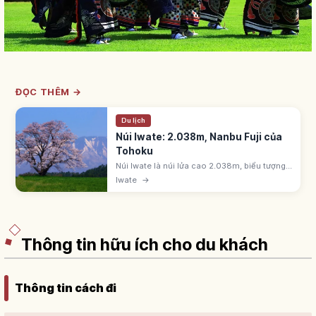
ĐỌC THÊM →
Du lịch
Núi Iwate: 2.038m, Nanbu Fuji của
Tohoku
Núi Iwate là núi lửa cao 2.038m, biểu tượng
Tohoku, gọi 'Nanbu Fuji'. Ishikawa Takuboku
Iwate
→
từng làm thơ về núi. Thuộc 100 núi nổi tiếng
Nhật Bản. Dễ đi từ Morioka.
Thông tin hữu ích cho du khách
Thông tin cách đi