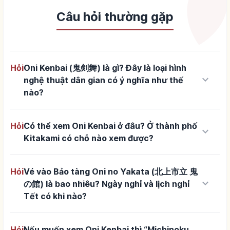
Câu hỏi thường gặp
Hỏi
Oni Kenbai (鬼剣舞) là gì? Đây là loại hình
keyboard_arrow_down
nghệ thuật dân gian có ý nghĩa như thế
nào?
Hỏi
Có thể xem Oni Kenbai ở đâu? Ở thành phố
keyboard_arrow_down
Kitakami có chỗ nào xem được?
Hỏi
Vé vào Bảo tàng Oni no Yakata (北上市立 鬼
keyboard_arrow_down
の館) là bao nhiêu? Ngày nghỉ và lịch nghỉ
Tết có khi nào?
Hỏi
Nếu muốn xem Oni Kenbai thì “Michinoku