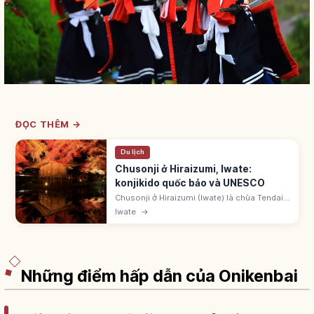
ĐỌC THÊM →
Du lịch
Chusonji ở Hiraizumi, Iwate:
konjikido quốc bảo và UNESCO
Chusonji ở Hiraizumi (Iwate) là chùa Tendai
do Ennin khai sơn năm 850. Fujiwara no
Iwate
→
Kiyohira xây Konjikido năm 1124 - Quốc bảo
dát vàng. UNESCO 2011.
Những điểm hấp dẫn của Onikenbai