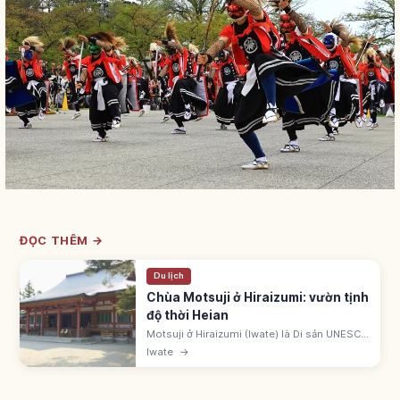
ĐỌC THÊM →
Du lịch
Chùa Motsuji ở Hiraizumi: vườn tịnh
độ thời Heian
Motsuji ở Hiraizumi (Iwate) là Di sản UNESCO
'Hiraizumi'. Ennin khai sơn 850. Fujiwara
Iwate
→
Motohira đời 2 và Hidehira đời 3 tái hưng.
Vườn Tịnh độ phong cách Heian.