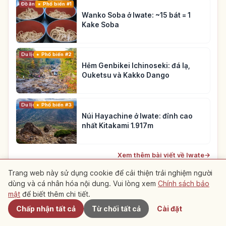
Đồ ăn
Phổ biến #1
Wanko Soba ở Iwate: ~15 bát = 1
Kake Soba
Du lịch
Phổ biến #2
Hẻm Genbikei Ichinoseki: đá lạ,
Ouketsu và Kakko Dango
Du lịch
Phổ biến #3
Núi Hayachine ở Iwate: đỉnh cao
nhất Kitakami 1.917m
Xem thêm bài viết về Iwate
→
Trang web này sử dụng cookie để cải thiện trải nghiệm người
dùng và cá nhân hóa nội dung. Vui lòng xem
Chính sách bảo
Gần đây
mật
để biết thêm chi tiết.
Điểm đến gợi ý gần đây
Chấp nhận tất cả
Từ chối tất cả
Cài đặt
Xem các bài viết gợi ý trong khu vực này