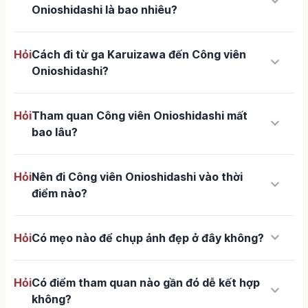
keyboard_arrow_down
Onioshidashi là bao nhiêu?
Hỏi
Cách đi từ ga Karuizawa đến Công viên
keyboard_arrow_down
Onioshidashi?
Hỏi
Tham quan Công viên Onioshidashi mất
keyboard_arrow_down
bao lâu?
Hỏi
Nên đi Công viên Onioshidashi vào thời
keyboard_arrow_down
điểm nào?
keyboard_arrow_down
Hỏi
Có mẹo nào để chụp ảnh đẹp ở đây không?
Hỏi
Có điểm tham quan nào gần đó dễ kết hợp
keyboard_arrow_down
không?