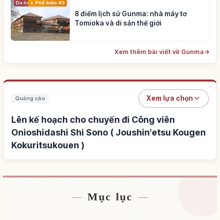
Du lịch
Phổ biến #3
8 điểm lịch sử Gunma: nhà máy tơ
Tomioka và di sản thế giới
Xem thêm bài viết về Gunma
→
Xem lựa chọn
Quảng cáo
Lên kế hoạch cho chuyến đi Công viên
Onioshidashi Shi Sono ( Joushin'etsu Kougen
Kokuritsukouen )
Mục lục
Tìm chỗ ở gần Công viên Onioshidashi Shi Sono
↗
( Joushin'etsu Kougen Kokuritsukouen )