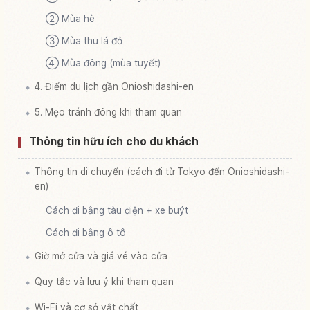
② Mùa hè
③ Mùa thu lá đỏ
④ Mùa đông (mùa tuyết)
4. Điểm du lịch gần Onioshidashi-en
5. Mẹo tránh đông khi tham quan
Thông tin hữu ích cho du khách
Thông tin di chuyển (cách đi từ Tokyo đến Onioshidashi-
en)
Cách đi bằng tàu điện + xe buýt
Cách đi bằng ô tô
Giờ mở cửa và giá vé vào cửa
Quy tắc và lưu ý khi tham quan
Wi-Fi và cơ sở vật chất