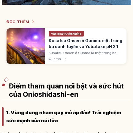
ĐỌC THÊM →
Văn hóa truyền thống
Kusatsu Onsen ở Gunma: một trong
ba danh tuyền và Yubatake pH 2,1
Kusatsu Onsen ở Gunma là một trong ba
danh tuyền Nhật Bản. Lưu lượng tự nhiên
Gunma
→
>32.300 lít/phút; Yubatake pH 2,1. Có trình
diễn 'yumomi'.
Điểm tham quan nổi bật và sức hút
của Onioshidashi-en
1. Vùng dung nham quy mô áp đảo! Trải nghiệm
sức mạnh của núi lửa