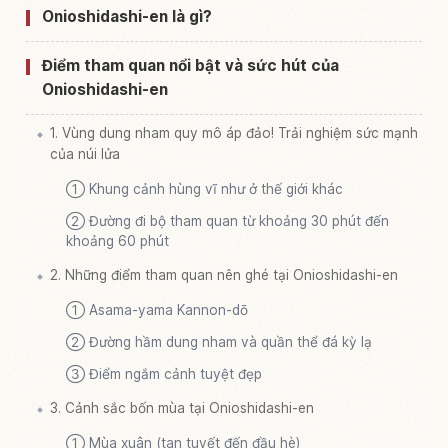
Onioshidashi-en là gì?
Tìm trải nghiệm tại Công viên Onioshidashi Shi
↗
Sono ( Joushin'etsu Kougen Kokuritsukouen )
Điểm tham quan nổi bật và sức hút của
Onioshidashi-en
1. Vùng dung nham quy mô áp đảo! Trải nghiệm sức mạnh
của núi lửa
① Khung cảnh hùng vĩ như ở thế giới khác
② Đường đi bộ tham quan từ khoảng 30 phút đến
khoảng 60 phút
2. Những điểm tham quan nên ghé tại Onioshidashi-en
① Asama-yama Kannon-dō
② Đường hầm dung nham và quần thể đá kỳ lạ
③ Điểm ngắm cảnh tuyệt đẹp
3. Cảnh sắc bốn mùa tại Onioshidashi-en
① Mùa xuân (tan tuyết đến đầu hè)