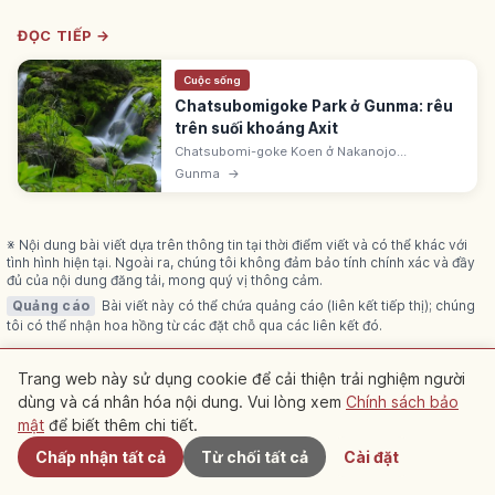
ĐỌC TIẾP →
Cuộc sống
Chatsubomigoke Park ở Gunma: rêu
trên suối khoáng Axit
Chatsubomi-goke Koen ở Nakanojo
(Agatsuma, Gunma) - rêu sống trên suối
Gunma
→
khoáng axit cao. Di tích thiên nhiên 'quặng sắt
Chatsubomi-goke Kuni'. Anajigoku ~1km.
※ Nội dung bài viết dựa trên thông tin tại thời điểm viết và có thể khác với
tình hình hiện tại. Ngoài ra, chúng tôi không đảm bảo tính chính xác và đầy
đủ của nội dung đăng tải, mong quý vị thông cảm.
Quảng cáo
Bài viết này có thể chứa quảng cáo (liên kết tiếp thị); chúng
tôi có thể nhận hoa hồng từ các đặt chỗ qua các liên kết đó.
Trang web này sử dụng cookie để cải thiện trải nghiệm người
dùng và cá nhân hóa nội dung. Vui lòng xem
Chính sách bảo
Gần đây
Bài viết liên quan
mật
để biết thêm chi tiết.
Chấp nhận tất cả
Từ chối tất cả
Cài đặt
Xem thêm bài viết trong danh mục này