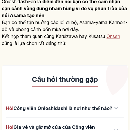
Onioshidashi-en là
điểm đến nơi bạn có thể cảm nhận
cận cảnh vùng dung nham hùng vĩ do vụ phun trào của
núi Asama tạo nên
.
Bạn có thể tận hưởng các lối đi bộ, Asama-yama Kannon-
dō và phong cảnh bốn mùa nơi đây.
Kết hợp tham quan cùng Karuizawa hay Kusatsu
Onsen
cũng là lựa chọn rất đáng thử.
Câu hỏi thường gặp
keyboard_arrow_down
Hỏi
Công viên Onioshidashi là nơi như thế nào?
Hỏi
Giá vé và giờ mở cửa của Công viên