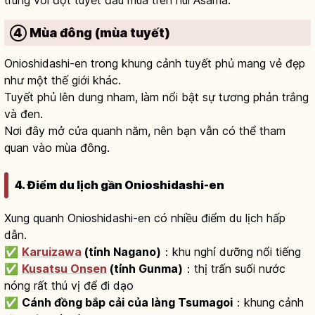
trùng với đợt tuyết đầu mùa trên núi Asama.
④ Mùa đông (mùa tuyết)
Onioshidashi-en trong khung cảnh tuyết phủ mang vẻ đẹp
như một thế giới khác.
Tuyết phủ lên dung nham, làm nổi bật sự tương phản trắng
và đen.
Nơi đây mở cửa quanh năm, nên bạn vẫn có thể tham
quan vào mùa đông.
4. Điểm du lịch gần Onioshidashi-en
Xung quanh Onioshidashi-en có nhiều điểm du lịch hấp
dẫn.
✅
Karuizawa
(tỉnh Nagano)
：khu nghỉ dưỡng nổi tiếng
✅
Kusatsu Onsen
(tỉnh Gunma)
：thị trấn suối nước
nóng rất thú vị để đi dạo
✅
Cánh đồng bắp cải của làng Tsumagoi
：khung cảnh