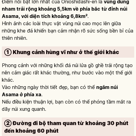
Điểm nổi bật lớn nhất của Onioshidashi-en là
vùng dung
nham trải rộng khoảng 5,5km về phía bắc từ đỉnh núi
Asama, với diện tích khoảng 6,8km²
.
Hình ảnh các loài thực vật vùng núi cao mọc lên giữa
những khe đá khiến bạn cảm nhận rõ sức sống bền bỉ của
thiên nhiên.
① Khung cảnh hùng vĩ như ở thế giới khác
Phong cảnh với những khối đá núi lửa gồ ghề trải rộng tạo
nên cảm giác rất khác thường, như bước vào một thế giới
khác.
Vào những ngày thời tiết đẹp, bạn có thể
ngắm núi
Asama ở phía xa
.
Nếu điều kiện thuận lợi, bạn còn có thể phóng tầm mắt ra
dãy núi xung quanh.
② Đường đi bộ tham quan từ khoảng 30 phút
đến khoảng 60 phút