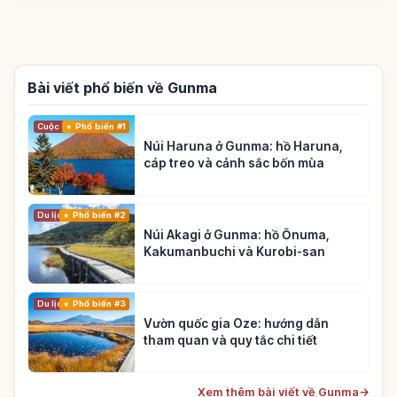
Bài viết phổ biến về Gunma
Cuộc sống
Phổ biến #1
Núi Haruna ở Gunma: hồ Haruna,
cáp treo và cảnh sắc bốn mùa
Du lịch
Phổ biến #2
Núi Akagi ở Gunma: hồ Ōnuma,
Kakumanbuchi và Kurobi-san
Du lịch
Phổ biến #3
Vườn quốc gia Oze: hướng dẫn
tham quan và quy tắc chi tiết
Xem thêm bài viết về Gunma
→