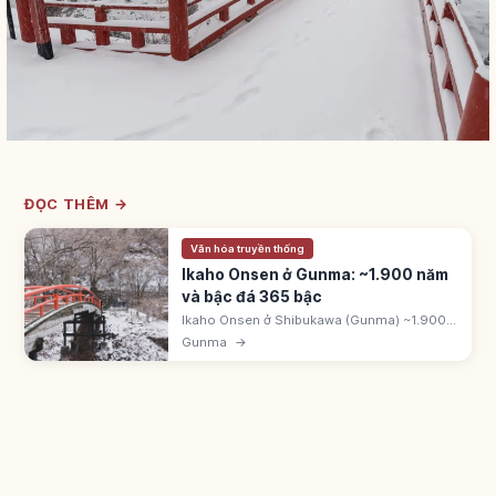
ĐỌC THÊM →
Văn hóa truyền thống
Ikaho Onsen ở Gunma: ~1.900 năm
và bậc đá 365 bậc
Ikaho Onsen ở Shibukawa (Gunma) ~1.900
năm, ghi trong Manyoshu. Có 'Kogane-no-
Gunma
→
Yu' (giàu sắt) và 'Shirogane-no-Yu' (nước
trong). Phố bậc đá Ishidan-gai 365 bậc.