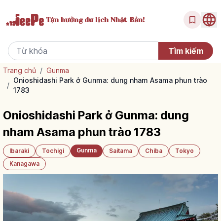
Tận hưởng
du lịch Nhật Bản!
Trang chủ
/
Gunma
Onioshidashi Park ở Gunma: dung nham Asama phun trào
/
1783
Onioshidashi Park ở Gunma: dung
nham Asama phun trào 1783
Gunma
Ibaraki
Tochigi
Saitama
Chiba
Tokyo
Kanagawa