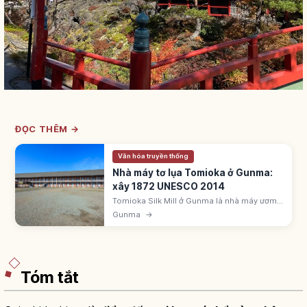
ĐỌC THÊM →
Văn hóa truyền thống
Nhà máy tơ lụa Tomioka ở Gunma:
xây 1872 UNESCO 2014
Tomioka Silk Mill ở Gunma là nhà máy ươm
tơ nhà nước đầu tiên, lập 1872 dưới kỹ sư
Gunma
→
Pháp Paul Brunat. UNESCO 2014. Xưởng
ươm và 2 kho kén Đông/Tây là Quốc bảo.
Tóm tắt