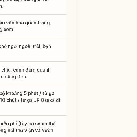
h.
ản văn hóa quan trọng;
ng xem.
hỗ ngồi ngoài trời; bạn
ễ chịu; cảnh đêm quanh
ru cũng đẹp.
bộ khoảng 5 phút / từ ga
10 phút / từ ga JR Osaka đi
ễn phí (tùy cơ sở có thể
ông nối thư viện và vườn