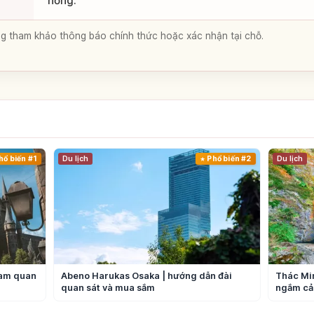
hồng.
lòng tham khảo thông báo chính thức hoặc xác nhận tại chỗ.
hổ biến #1
Du lịch
Phổ biến #2
Du lịch
ham quan
Abeno Harukas Osaka | hướng dẫn đài
Thác Min
quan sát và mua sắm
ngắm cả