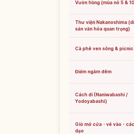
Vườn hồng (mùa nở 5 & 10
Thư viện Nakanoshima (d
sản văn hóa quan trọng)
Cà phê ven sông & picnic
Điểm ngắm đêm
Cách đi (Naniwabashi /
Yodoyabashi)
Giờ mở cửa・vé vào・cá
dạo