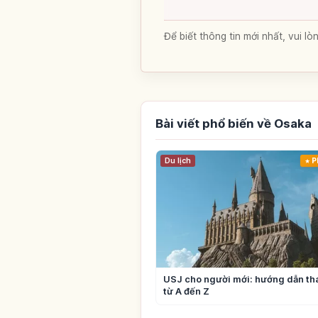
Để biết thông tin mới nhất, vui 
Bài viết phổ biến về Osaka
Du lịch
P
USJ cho người mới: hướng dẫn t
từ A đến Z