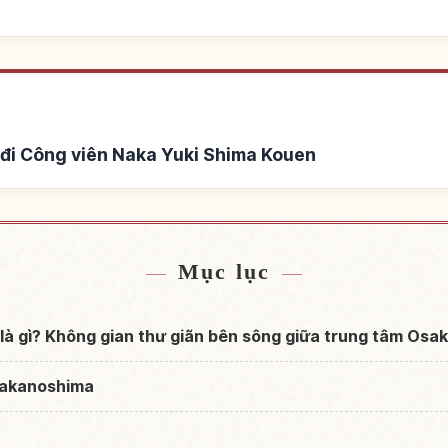
đi Công viên Naka Yuki Shima Kouen
 Naka Yuki Shima Kouen
Tìm trải nghiệm tại Công 
↗
Mục lục
à gì? Không gian thư giãn bên sông giữa trung tâm Osa
Nakanoshima