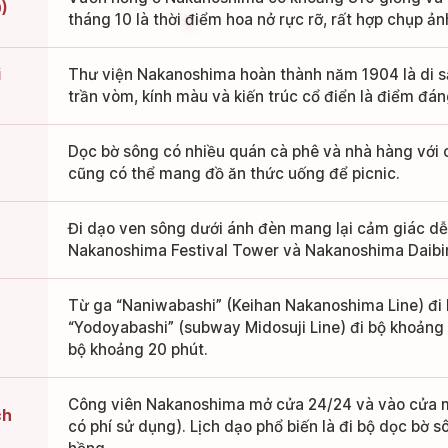
)
tháng 10 là thời điểm hoa nở rực rỡ, rất hợp chụp ản
i
Thư viện Nakanoshima hoàn thành năm 1904 là di s
trần vòm, kính màu và kiến trúc cổ điển là điểm đá
Dọc bờ sông có nhiều quán cà phê và nhà hàng với c
cũng có thể mang đồ ăn thức uống để picnic.
Đi dạo ven sông dưới ánh đèn mang lại cảm giác d
Nakanoshima Festival Tower và Nakanoshima Daibi
Từ ga “Naniwabashi” (Keihan Nakanoshima Line) đi 
“Yodoyabashi” (subway Midosuji Line) đi bộ khoảng 
bộ khoảng 20 phút.
Công viên Nakanoshima mở cửa 24/24 và vào cửa mi
ch
có phí sử dụng). Lịch dạo phổ biến là đi bộ dọc bờ s