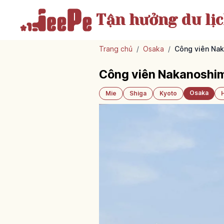
Tận hưởng
du lị
Trang chủ
/
Osaka
/
Công viên Nak
Công viên Nakanoshim
Osaka
Mie
Shiga
Kyoto