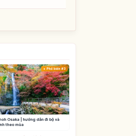
Phổ biến #3
oh Osaka | hướng dẫn đi bộ và
nh theo mùa