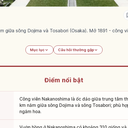
m giữa sông Dojima và Tosabori (Osaka). Mở 1891 - công vi
Mục lục
Câu hỏi thường gặp
Điểm nổi bật
Công viên Nakanoshima là ốc đảo giữa trung tâm th
km nằm giữa sông Dojima và sông Tosabori; phù hợ
ngắm hoa.
Vườn hồng ở Nakanoshima có khoảng 310 giống và 3