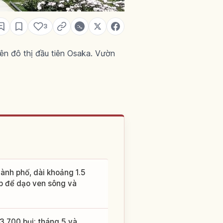
3
ên đô thị đầu tiên Osaka. Vườn
ành phố, dài khoảng 1.5
p để dạo ven sông và
,700 bụi; tháng 5 và