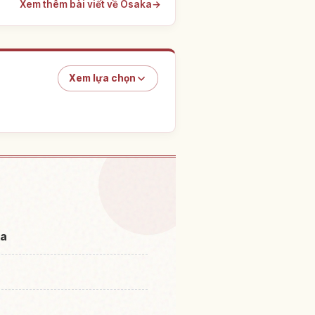
Xem thêm bài viết về Osaka
→
Xem lựa chọn
viên Naka Yuki Shima Kouen
↗
ka