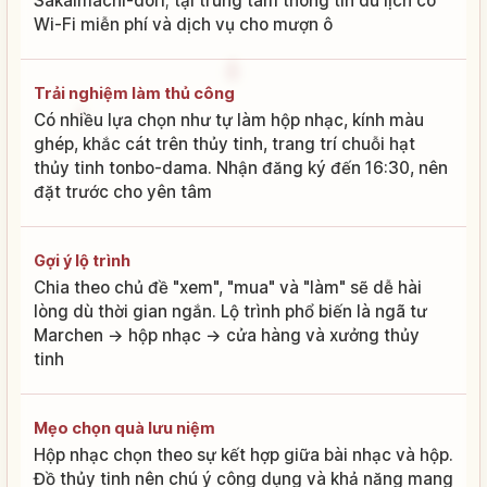
Sakaimachi-dori; tại trung tâm thông tin du lịch có
Wi-Fi miễn phí và dịch vụ cho mượn ô
Trải nghiệm làm thủ công
Có nhiều lựa chọn như tự làm hộp nhạc, kính màu
ghép, khắc cát trên thủy tinh, trang trí chuỗi hạt
thủy tinh tonbo-dama. Nhận đăng ký đến 16:30, nên
đặt trước cho yên tâm
Gợi ý lộ trình
Chia theo chủ đề "xem", "mua" và "làm" sẽ dễ hài
lòng dù thời gian ngắn. Lộ trình phổ biến là ngã tư
Marchen → hộp nhạc → cửa hàng và xưởng thủy
tinh
Mẹo chọn quà lưu niệm
Hộp nhạc chọn theo sự kết hợp giữa bài nhạc và hộp.
Đồ thủy tinh nên chú ý công dụng và khả năng mang