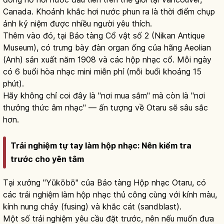
Canada. Khoảnh khắc hơi nước phun ra là thời điểm chụp
ảnh kỷ niệm được nhiều người yêu thích.
Thêm vào đó, tại Bảo tàng Cổ vật số 2 (Nikan Antique
Museum), có trưng bày đàn organ ống của hãng Aeolian
(Anh) sản xuất năm 1908 và các hộp nhạc cổ. Mỗi ngày
có 6 buổi hòa nhạc mini miễn phí (mỗi buổi khoảng 15
phút).
Hãy không chỉ coi đây là "nơi mua sắm" mà còn là "nơi
thưởng thức âm nhạc" — ấn tượng về Otaru sẽ sâu sắc
hơn.
Trải nghiệm tự tay làm hộp nhạc: Nên kiểm tra
trước cho yên tâm
Tại xưởng "Yūkōbō" của Bảo tàng Hộp nhạc Otaru, có
các trải nghiệm làm hộp nhạc thủ công cùng với kính màu,
kính nung chảy (fusing) và khắc cát (sandblast).
Một số trải nghiệm yêu cầu đặt trước, nên nếu muốn đưa