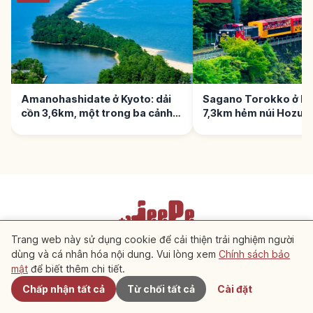
Amanohashidate ở Kyoto: dải
Sagano Torokko ở Ky
cồn 3,6km, một trong ba cảnh
7,3km hẻm núi Hozu-
Nhật
Trang web này sử dụng cookie để cải thiện trải nghiệm người
Điều khoản dịch vụ
Chính sách bảo mật
Cài đặt cookie
dùng và cá nhân hóa nội dung. Vui lòng xem
Chính sách bảo
Gần đây
mật
để biết thêm chi tiết.
Copyright © 2026 JeePe Inc. All rights reserved.
Chấp nhận tất cả
Từ chối tất cả
Cài đặt