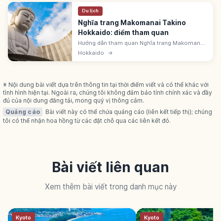
Du lịch
Nghĩa trang Makomanai Takino
Hokkaido: điểm tham quan
Hướng dẫn tham quan Nghĩa trang Makomanai
Takino ở Sapporo: tượng Phật đầu, tượng Moai,
Hokkaido
→
cảnh quan và quy tắc cần biết.
※ Nội dung bài viết dựa trên thông tin tại thời điểm viết và có thể khác với
tình hình hiện tại. Ngoài ra, chúng tôi không đảm bảo tính chính xác và đầy
đủ của nội dung đăng tải, mong quý vị thông cảm.
Quảng cáo
Bài viết này có thể chứa quảng cáo (liên kết tiếp thị); chúng
tôi có thể nhận hoa hồng từ các đặt chỗ qua các liên kết đó.
Bài viết liên quan
Xem thêm bài viết trong danh mục này
Kyoto
Kyoto