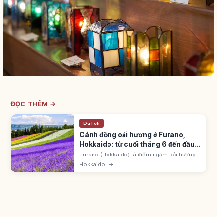
ĐỌC THÊM →
Du lịch
Cánh đồng oải hương ở Furano,
Hokkaido: từ cuối tháng 6 đến đầu
tháng 8
Furano (Hokkaido) là điểm ngắm oải hương
nổi tiếng từ cuối tháng 6 đến đầu tháng 8,
Hokkaido
→
rực rỡ nhất từ giữa đến cuối tháng 7. Farm
Tomita: Irodori no Hatake 7 dải. Nền Tokachi-
dake.