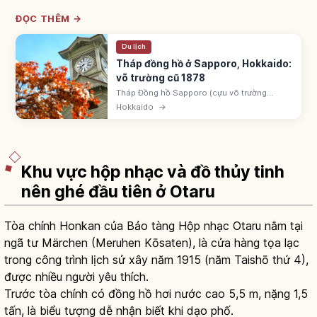
ĐỌC THÊM →
Du lịch
Tháp đồng hồ ở Sapporo, Hokkaido:
võ trường cũ 1878
Tháp Đồng hồ Sapporo (cựu võ trường
Trường Nông nghiệp Sapporo) xây 1878 kiểu
Hokkaido
→
Mỹ balloon frame, tháp đồng hồ thêm 1881.
Tháp cổ nhất Nhật Bản vẫn hoạt động.
Khu vực hộp nhạc và đồ thủy tinh
nên ghé đầu tiên ở Otaru
Tòa chính Honkan của Bảo tàng Hộp nhạc Otaru nằm tại
ngã tư Märchen (Meruhen Kōsaten), là cửa hàng tọa lạc
trong công trình lịch sử xây năm 1915 (năm Taishō thứ 4),
được nhiều người yêu thích.
Trước tòa chính có đồng hồ hơi nước cao 5,5 m, nặng 1,5
tấn, là biểu tượng dễ nhận biết khi dạo phố.