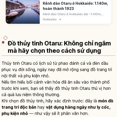
Kênh đào Otaru ở Hokkaido: 1.140m,
hoàn thành 1923
Kênh đào Otaru ở Hokkaido dài ~1.140m,
hoàn thành 1923 bằng cách lấn biển. Có 63
Hokkaido
→
đèn gas thắp sáng buổi tối. Dãy nhà kho đá.
1986 lấp nửa nam xây lối đi dạo.
Đồ thủy tinh Otaru: Không chỉ ngắm
mà hãy chọn theo cách sử dụng
Thủy tinh Otaru có lịch sử từ phao đánh cá và đèn dầu
phục vụ đời sống, ngày nay đã mở rộng sang đồ trang trí
nội thất và phụ kiện nhỏ.
Nếu tìm hiểu bối cảnh văn hóa đã ăn sâu vào thành phố
trước khi xem, bạn sẽ thấy đồ thủy tinh Otaru thú vị hơn
cả quà lưu niệm thông thường.
Khi chọn đồ thủy tinh, hãy xác định trước: đây là
món đồ
trang trí độc bản
hay
vật dụng hàng ngày như ly cốc,
phụ kiện nhỏ
— như vậy sẽ ít phân vân hơn.