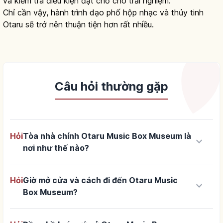
và kiểm tra điều kiện đặt chỗ cho trải nghiệm.
Chỉ cần vậy, hành trình dạo phố hộp nhạc và thủy tinh
Otaru sẽ trở nên thuận tiện hơn rất nhiều.
Câu hỏi thường gặp
Hỏi
Tòa nhà chính Otaru Music Box Museum là
keyboard_arrow_down
nơi như thế nào?
Hỏi
Giờ mở cửa và cách đi đến Otaru Music
keyboard_arrow_down
Box Museum?