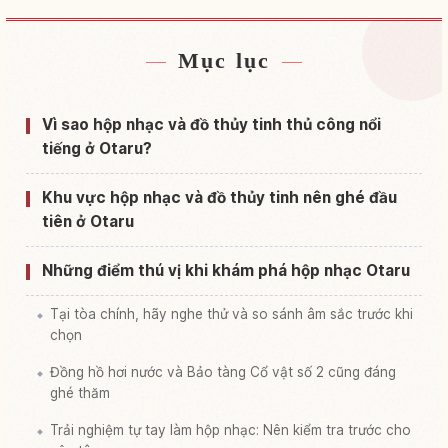
Mục lục
Tìm chỗ ở gần Otaru Orugooru Dou Honkan
↗
Tìm trải nghiệm tại Otaru Orugooru Dou Honkan
↗
Vì sao hộp nhạc và đồ thủy tinh thủ công nổi
tiếng ở Otaru?
Khu vực hộp nhạc và đồ thủy tinh nên ghé đầu
tiên ở Otaru
Những điểm thú vị khi khám phá hộp nhạc Otaru
Tại tòa chính, hãy nghe thử và so sánh âm sắc trước khi
chọn
Đồng hồ hơi nước và Bảo tàng Cổ vật số 2 cũng đáng
ghé thăm
Trải nghiệm tự tay làm hộp nhạc: Nên kiểm tra trước cho