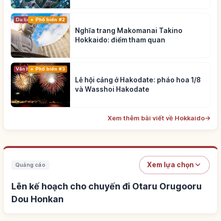
Du lịch
Phổ biến #2
Nghĩa trang Makomanai Takino
Hokkaido: điểm tham quan
Phổ biến #3
Văn hóa truyền thống
Lễ hội cảng ở Hakodate: pháo hoa 1/8
và Wasshoi Hakodate
Xem thêm bài viết về Hokkaido
→
Xem lựa chọn
Quảng cáo
Lên kế hoạch cho chuyến đi Otaru Orugooru
Dou Honkan