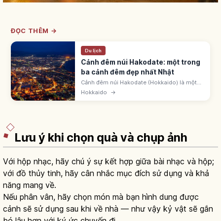
ĐỌC THÊM →
Du lịch
Cảnh đêm núi Hakodate: một trong
ba cảnh đêm đẹp nhất Nhật
Cảnh đêm núi Hakodate (Hokkaido) là một
trong ba cảnh đêm đẹp nhất Nhật Bản, 3 sao
Hokkaido
→
Michelin. Dải cát hẹp giữa vịnh Hakodate và
eo Tsugaru. 'Cảnh đêm triệu đô'.
Lưu ý khi chọn quà và chụp ảnh
Với hộp nhạc, hãy chú ý sự kết hợp giữa bài nhạc và hộp;
với đồ thủy tinh, hãy cân nhắc mục đích sử dụng và khả
năng mang về.
Nếu phân vân, hãy chọn món mà bạn hình dung được
cảnh sẽ sử dụng sau khi về nhà — như vậy kỷ vật sẽ gắn
bó lâu hơn với ký ức chuyến đi.