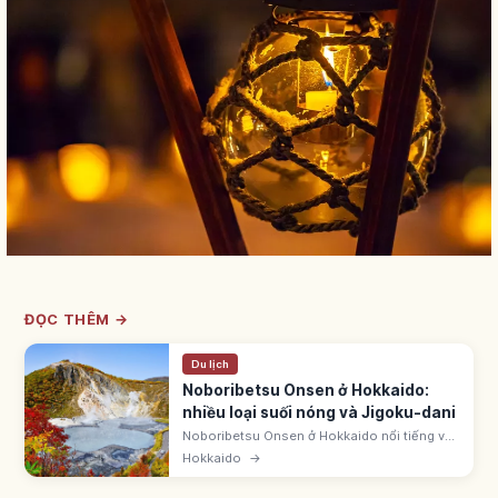
ĐỌC THÊM →
Du lịch
Noboribetsu Onsen ở Hokkaido:
nhiều loại suối nóng và Jigoku-dani
Noboribetsu Onsen ở Hokkaido nổi tiếng với
nhiều loại suối nóng như lưu huỳnh, clorua,
Hokkaido
→
axit và sắt. Jigoku-dani rộng ~450m, ~11ha,
là miệng núi lửa phun hơi nóng.