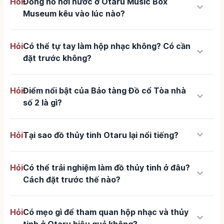
Hỏi
Đồng hồ hơi nước ở Otaru Music Box
keyboard_arrow_down
Museum kêu vào lúc nào?
Hỏi
Có thể tự tay làm hộp nhạc không? Có cần
keyboard_arrow_down
đặt trước không?
Hỏi
Điểm nổi bật của Bảo tàng Đồ cổ Tòa nhà
keyboard_arrow_down
số 2 là gì?
keyboard_arrow_down
Hỏi
Tại sao đồ thủy tinh Otaru lại nổi tiếng?
Hỏi
Có thể trải nghiệm làm đồ thủy tinh ở đâu?
keyboard_arrow_down
Cách đặt trước thế nào?
Hỏi
Có mẹo gì để tham quan hộp nhạc và thủy
keyboard_arrow_down
tinh ở Otaru hiệu quả không?