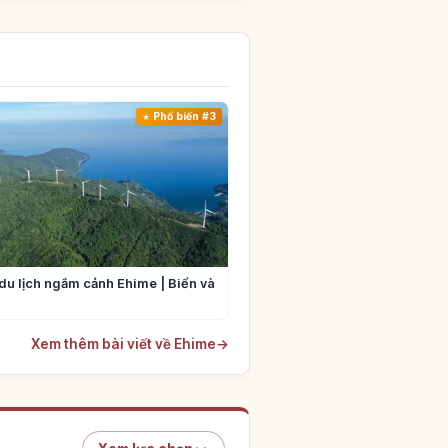
Phổ biến #3
du lịch ngắm cảnh Ehime | Biển và
Xem thêm bài viết về Ehime
→