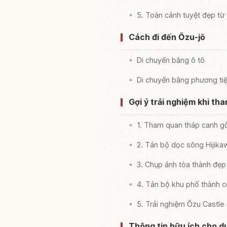
5. Toàn cảnh tuyệt đẹp từ
Cách đi đến Ōzu-jō
Di chuyển bằng ô tô
Di chuyển bằng phương ti
Gợi ý trải nghiệm khi th
1. Tham quan tháp canh g
2. Tản bộ dọc sông Hijika
3. Chụp ảnh tòa thành đẹp
4. Tản bộ khu phố thành c
5. Trải nghiệm Ōzu Castle
Thông tin hữu ích cho d