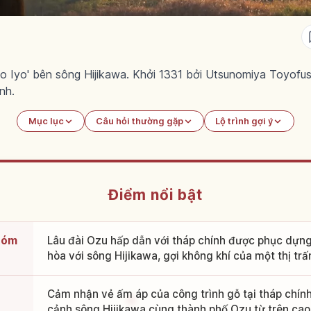
oto Iyo' bên sông Hijikawa. Khởi 1331 bởi Utsunomiya Toyof
nh.
Mục lục
Câu hỏi thường gặp
Lộ trình gợi ý
Điểm nổi bật
(tóm
Lâu đài Ozu hấp dẫn với tháp chính được phục dựn
hòa với sông Hijikawa, gợi không khí của một thị trấn
Cảm nhận vẻ ấm áp của công trình gỗ tại tháp chí
cảnh sông Hijikawa cùng thành phố Ozu từ trên cao