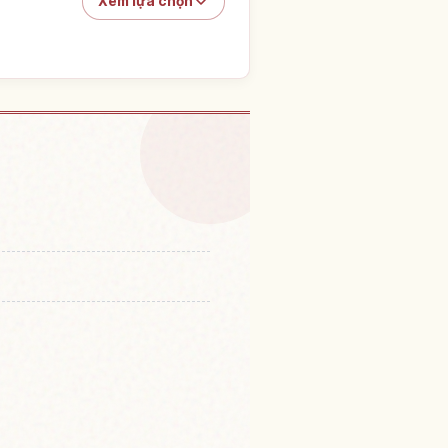
Xem lựa chọn
 Lâu đài Oozu Shiro
↗