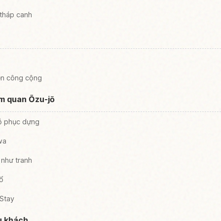
 tháp canh
ện công cộng
am quan Ōzu-jō
ỗ phục dựng
wa
 như tranh
ổ
 Stay
u khách