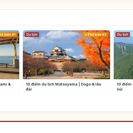
hổ biến #1
Du lịch
Phổ biến #2
Du lịch
nami &
10 điểm du lịch Matsuyama | Dogo & lâu
10 điểm 
đài
núi