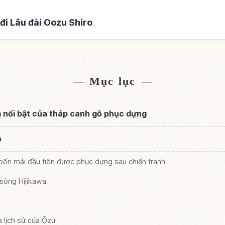
đi Lâu đài Oozu Shiro
 đài Oozu Shiro
Tìm trải nghiệm tại
↗
Mục lục
m nổi bật của tháp canh gỗ phục dựng
ō
bốn mái đầu tiên được phục dựng sau chiến tranh
 sông Hijikawa
a lịch sử của Ōzu