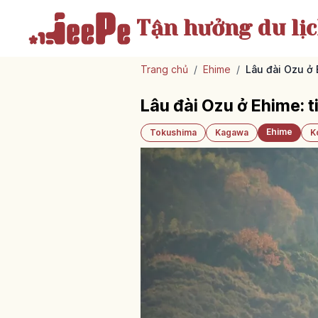
Tận hưởng
du lị
Trang chủ
/
Ehime
/
Lâu đài Ozu ở 
Lâu đài Ozu ở Ehime: 
Ehime
Tokushima
Kagawa
K