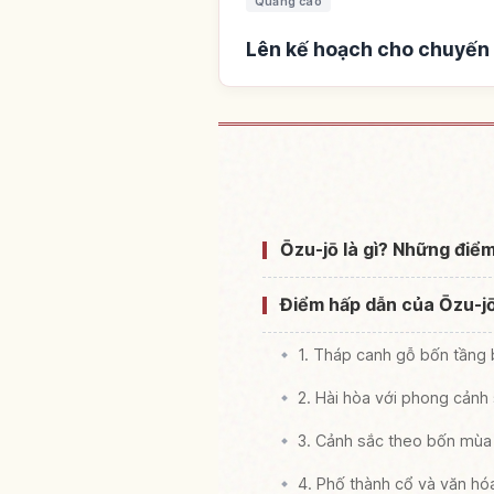
Quảng cáo
Lên kế hoạch cho chuyến 
Tìm chỗ ở gần Lâu
Ōzu-jō là gì? Những điể
Điểm hấp dẫn của Ōzu-j
1. Tháp canh gỗ bốn tầng 
2. Hài hòa với phong cảnh
3. Cảnh sắc theo bốn mùa
4. Phố thành cổ và văn hó