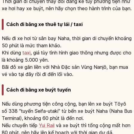
Thời gian di chuyển thay đổi đáng kể tùy phương tiện như
xe hơi hay xe buýt, nên hãy chọn theo hành trình của bạn.
Cách đi bằng xe thuê tự lái / taxi
Nếu đi xe hơi từ sân bay Naha, thời gian di chuyển khoảng
50 phút là mức tham khảo.
Khi dùng
taxi
, giá tùy tình hình giao thông nhưng được cho
là khoảng 5.000 yên.
Bãi đỗ xe gắn liền với Nhà Đặc sản Vùng Nanjō, bạn mua
vé vào tại đây rồi đi đến lối vào.
Cách đi bằng xe buýt tuyến
Nếu dùng phương tiện công cộng, bạn lên xe buýt Tōyō
số 338 "tuyến Seifa-utaki" từ bến xe buýt Naha (Naha Bus
Terminal), khoảng 60 phút là đến nơi.
Nếu chuyển tiếp
Yui Rail
và xe buýt thì tổng cộng mất hơn
80 phút, nên hãy lên kế hoạch với thời gian dư dả.