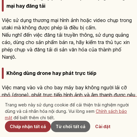
mại hay đăng tải
Việc sử dụng thương mại hình ảnh hoặc video chụp trong
utaki mà không được phép là điều bị cấm.
Nếu nghĩ đến việc đăng tải truyền thông, sử dụng quảng
cáo, dùng cho sản phẩm bán ra, hãy kiểm tra thủ tục xin
phép chụp và đăng tải di sản văn hóa của thành phố
Nanjō.
Không dùng drone hay phát trực tiếp
Việc mang vào và cho bay máy bay không người lái cỡ
nhỏ (drone), phát trực tiếp hình ảnh và âm thanh được nêu
là điều cấm.
Trang web này sử dụng cookie để cải thiện trải nghiệm người
Tại Seifa-utaki, hơn là chụp những thước phim hoành
dùng và cá nhân hóa nội dung. Vui lòng xem
Chính sách bảo
Gần đây
tráng, hãy ưu tiên giữ sự tĩnh lặng và an toàn xung quanh.
mật
để biết thêm chi tiết.
Chấp nhận tất cả
Từ chối tất cả
Cài đặt
Tìm hiểu về Du lịch
Khám phá Okinawa