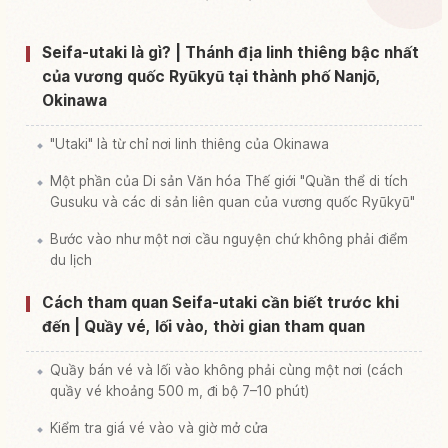
Tìm trải nghiệm tại Saijou Ontake
↗
Seifa-utaki là gì? | Thánh địa linh thiêng bậc nhất
của vương quốc Ryūkyū tại thành phố Nanjō,
Okinawa
"Utaki" là từ chỉ nơi linh thiêng của Okinawa
Một phần của Di sản Văn hóa Thế giới "Quần thể di tích
Gusuku và các di sản liên quan của vương quốc Ryūkyū"
Bước vào như một nơi cầu nguyện chứ không phải điểm
du lịch
Cách tham quan Seifa-utaki cần biết trước khi
đến | Quầy vé, lối vào, thời gian tham quan
Quầy bán vé và lối vào không phải cùng một nơi (cách
quầy vé khoảng 500 m, đi bộ 7–10 phút)
Kiểm tra giá vé vào và giờ mở cửa