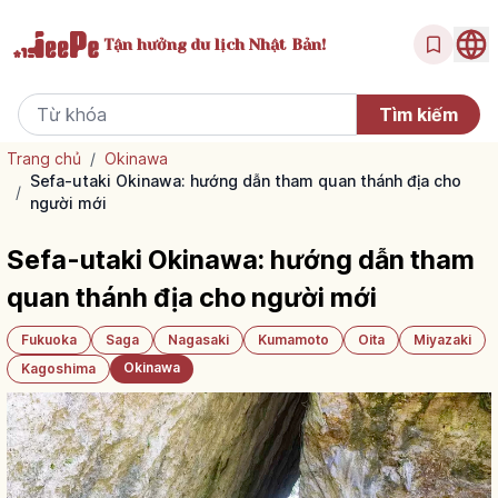
Tận hưởng
du lịch Nhật Bản!
Trang chủ
/
Okinawa
Sefa-utaki Okinawa: hướng dẫn tham quan thánh địa cho
/
người mới
Sefa-utaki Okinawa: hướng dẫn tham
quan thánh địa cho người mới
Fukuoka
Saga
Nagasaki
Kumamoto
Oita
Miyazaki
Okinawa
Kagoshima