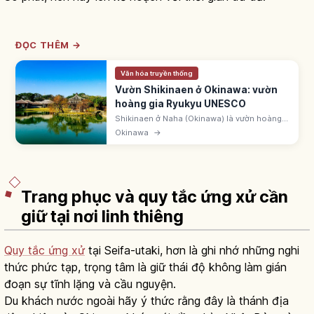
ĐỌC THÊM →
Văn hóa truyền thống
Vườn Shikinaen ở Okinawa: vườn
hoàng gia Ryukyu UNESCO
Shikinaen ở Naha (Okinawa) là vườn hoàng
gia Ryukyu lập 1799. UNESCO 2000 'Gusuku
Okinawa
→
và tài sản Vương quốc Ryukyu'. ~42.000m².
Hồ Shinji-ike và lục giác đình.
Trang phục và quy tắc ứng xử cần
giữ tại nơi linh thiêng
Quy tắc ứng xử
tại Seifa-utaki, hơn là ghi nhớ những nghi
thức phức tạp, trọng tâm là giữ thái độ không làm gián
đoạn sự tĩnh lặng và cầu nguyện.
Du khách nước ngoài hãy ý thức rằng đây là thánh địa