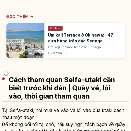
ĐỌC THÊM →
Du lịch
Umikaji Terrace ở Okinawa: ~47
cửa hàng trên đảo Senaga
Umikaji Terrace trên đảo Senaga
(Tomigusuku, Okinawa) cách sân bay Naha
Okinawa
→
15 phút. Khu tường trắng với ~47 cửa hàng
hướng biển, đẹp như resort Địa Trung Hải.
Cách tham quan Seifa-utaki cần
biết trước khi đến | Quầy vé, lối
vào, thời gian tham quan
Tại Seifa-utaki, nơi mua vé vào và lối vào của utaki cách
nhau một đoạn.
Để không bối rối tại chỗ, nếu suy nghĩ tách bạch về quầy