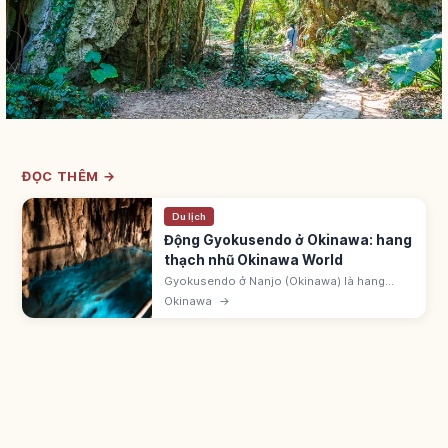
ĐỌC THÊM →
Du lịch
Động Gyokusendo ở Okinawa: hang
thạch nhũ Okinawa World
Gyokusendo ở Nanjo (Okinawa) là hang
thạch nhũ dài 5.000m trong Okinawa World,
Okinawa
→
mở 890m. Có hơn 1 triệu nhũ đá, khu Yari
Tenjo. Nhiệt độ trong hang ~21°C.