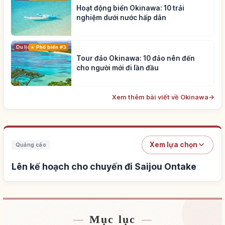
Hoạt động biển Okinawa: 10 trải
nghiệm dưới nước hấp dẫn
Du lịch
Phổ biến #3
Tour đảo Okinawa: 10 đảo nên đến
cho người mới đi lần đầu
Xem thêm bài viết về Okinawa
→
Xem lựa chọn
Quảng cáo
Lên kế hoạch cho chuyến đi Saijou Ontake
Mục lục
Tìm chỗ ở gần Saijou Ontake
↗