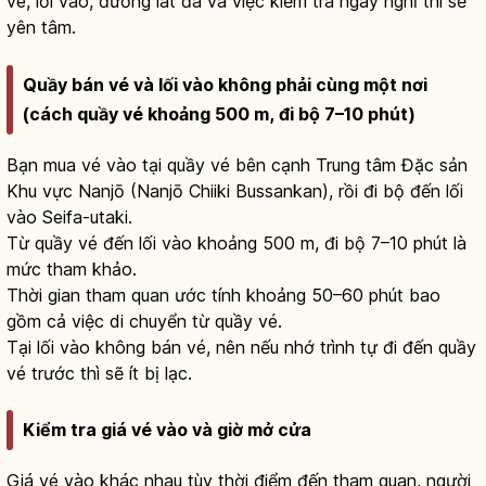
vé, lối vào, đường lát đá và việc kiểm tra ngày nghỉ thì sẽ
yên tâm.
Quầy bán vé và lối vào không phải cùng một nơi
(cách quầy vé khoảng 500 m, đi bộ 7–10 phút)
Bạn mua vé vào tại quầy vé bên cạnh Trung tâm Đặc sản
Khu vực Nanjō (Nanjō Chiiki Bussankan), rồi đi bộ đến lối
vào Seifa-utaki.
Từ quầy vé đến lối vào khoảng 500 m, đi bộ 7–10 phút là
mức tham khảo.
Thời gian tham quan ước tính khoảng 50–60 phút bao
gồm cả việc di chuyển từ quầy vé.
Tại lối vào không bán vé, nên nếu nhớ trình tự đi đến quầy
vé trước thì sẽ ít bị lạc.
Kiểm tra giá vé vào và giờ mở cửa
Giá vé vào khác nhau tùy thời điểm đến tham quan, người