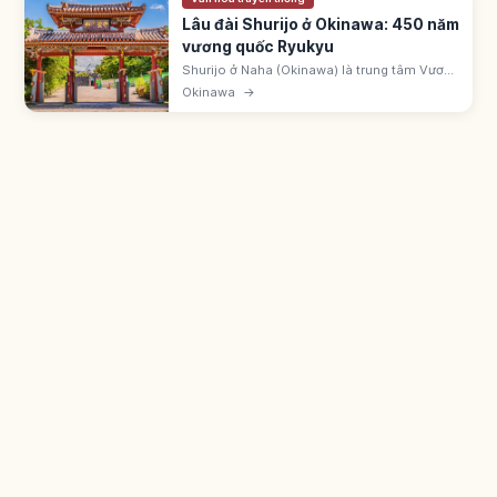
Lâu đài Shurijo ở Okinawa: 450 năm
vương quốc Ryukyu
Shurijo ở Naha (Okinawa) là trung tâm Vương
quốc Ryukyu suốt 450 năm. UNESCO 2000.
Okinawa
→
Chính điện cháy 10/2019, đang phục dựng.
Cổng Shureimon vẫn mở tham quan.