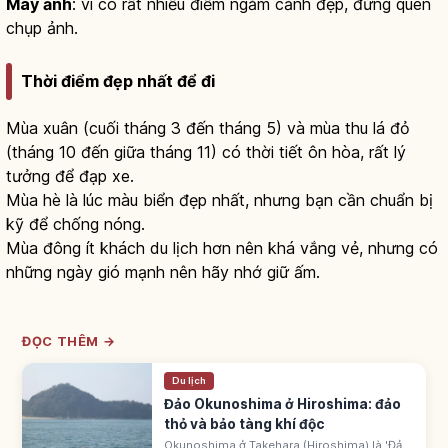
Máy ảnh
: vì có rất nhiều điểm ngắm cảnh đẹp, đừng quên
chụp ảnh.
Thời điểm đẹp nhất để đi
Mùa xuân (cuối tháng 3 đến tháng 5) và mùa thu lá đỏ
(tháng 10 đến giữa tháng 11) có thời tiết ôn hòa, rất lý
tưởng để đạp xe.
Mùa hè là lúc màu biển đẹp nhất, nhưng bạn cần chuẩn bị
kỹ để chống nóng.
Mùa đông ít khách du lịch hơn nên khá vắng vẻ, nhưng có
những ngày gió mạnh nên hãy nhớ giữ ấm.
ĐỌC THÊM →
Du lịch
Đảo Okunoshima ở Hiroshima: đảo
thỏ và bảo tàng khí độc
Okunoshima ở Takehara (Hiroshima) là 'Đảo