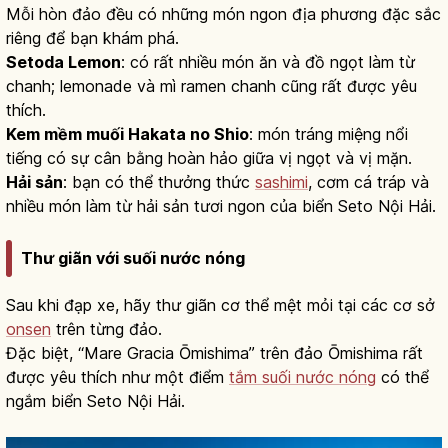
Mỗi hòn đảo đều có những món ngon địa phương đặc sắc
riêng để bạn khám phá.
Setoda Lemon
: có rất nhiều món ăn và đồ ngọt làm từ
chanh; lemonade và mì ramen chanh cũng rất được yêu
thích.
Kem mềm muối Hakata no Shio
: món tráng miệng nổi
tiếng có sự cân bằng hoàn hảo giữa vị ngọt và vị mặn.
Hải sản
: bạn có thể thưởng thức
sashimi
, cơm cá tráp và
nhiều món làm từ hải sản tươi ngon của biển Seto Nội Hải.
Thư giãn với suối nước nóng
Sau khi đạp xe, hãy thư giãn cơ thể mệt mỏi tại các cơ sở
onsen
trên từng đảo.
Đặc biệt, “Mare Gracia Ōmishima” trên đảo Ōmishima rất
được yêu thích như một điểm
tắm suối nước nóng
có thể
ngắm biển Seto Nội Hải.