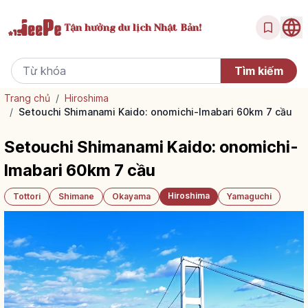
Tận hưởng
du lịch Nhật Bản!
Trang chủ
/
Hiroshima
/
Setouchi Shimanami Kaido: onomichi-Imabari 60km 7 cầu
Setouchi Shimanami Kaido: onomichi-
Imabari 60km 7 cầu
Hiroshima
Tottori
Shimane
Okayama
Yamaguchi