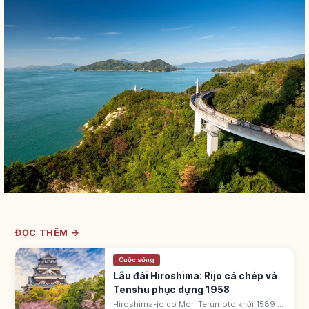
ĐỌC THÊM →
Cuộc sống
Lâu đài Hiroshima: Rijo cá chép và
Tenshu phục dựng 1958
Hiroshima-jo do Mori Terumoto khởi 1589 ở