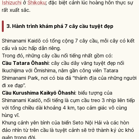
Ishizuchi
ở
Shikoku
; đặc biệt cảnh lúc hoàng hôn thực sự
rất xuất sắc.
3. Hành trình khám phá 7 cây cầu tuyệt đẹp
Shimanami Kaidō có tổng cộng 7 cây cầu, mỗi cây có kết
cấu và sức hấp dẫn riêng.
Trong đó, những cây cầu nổi tiếng nhất gồm có:
Cầu Tatara Ōhashi
: cây cầu dây văng tuyệt đẹp nối
Ikuchijima với Ōmishima, nằm gần công viên Tatara
Shimanami Park, nơi có bia đá “thánh địa của những người
đi xe đạp”.
Cầu Kurushima Kaikyō Ōhashi
: biểu tượng của
Shimanami Kaidō, nổi tiếng là cụm cầu treo 3 nhịp liên tiếp
với tổng chiều dài khoảng 4 km, tạo cảm giác vô cùng
hùng vĩ.
Khung cảnh yên bình của biển Seto Nội Hải và các hòn
đảo nhìn từ trên cầu là tuyệt cảnh sẽ trở thành ký ức khó
quên trong đời.