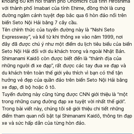
khoảng 60 km nối thành phố Onomichi của tỉnh Hiroshima
với thành phố Imabari của tỉnh Ehime, đồng thời là cung
đường ngắm cảnh tuyệt đẹp bắc qua 6 hòn đảo nổi trên
biển Seto Nội Hải bằng 7 cây cầu.
Tên chính thức của tuyến đường này là “Nishi Seto
Expressway”, và kể từ khi thông xe vào năm 1999, nơi
đây đã được chú ý như một điểm du lịch tiêu biểu của biển
Seto Nội Hải đối với du khách trong và ngoài Nhật Bản.
Shimanami Kaidō còn được biết đến là “thánh địa của
những người đi xe đạp”, rất được các tay đua xe đạp và
du khách trên toàn thế giới yêu thích vì bạn có thể tận
hưởng vẻ đẹp của quần đảo trên biển Seto Nội Hải bằng
xe đạp, đi bộ hoặc ô tô.
Tuyến đường này cũng từng được CNN giới thiệu là “một
trong những cung đường đạp xe tuyệt vời nhất thế giới”.
Trong bài viết này, chúng tôi sẽ giới thiệu chi tiết những
điểm tham quan nổi bật tại Shimanami Kaidō, thông tin đạp
xe và sức hấp dẫn của từng hòn đảo.