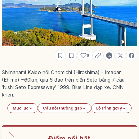
6
Shimanami Kaido nối Onomichi (Hiroshima) - Imabari
(Ehime) ~60km, qua 6 đảo trên biển Seto bằng 7 cầu.
'Nishi Seto Expressway' 1999. Blue Line đạp xe. CNN
khen.
Mục lục
Câu hỏi thường gặp
Lộ trình gợi ý
Điểm nổi bật