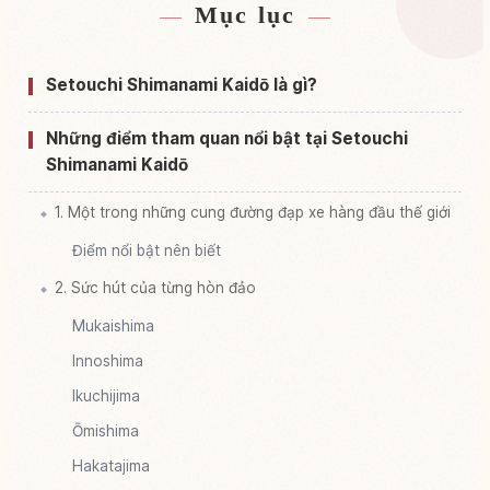
Mục lục
Tìm chỗ ở gần Nishi Seto Jidoushadou
↗
Tìm trải nghiệm tại Nishi Seto Jidoushadou
↗
Setouchi Shimanami Kaidō là gì?
Những điểm tham quan nổi bật tại Setouchi
Shimanami Kaidō
1. Một trong những cung đường đạp xe hàng đầu thế giới
Điểm nổi bật nên biết
2. Sức hút của từng hòn đảo
Mukaishima
Innoshima
Ikuchijima
Ōmishima
Hakatajima