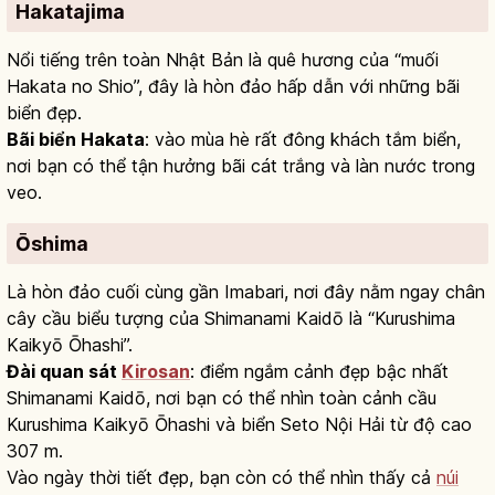
Hakatajima
Nổi tiếng trên toàn Nhật Bản là quê hương của “muối
Hakata no Shio”, đây là hòn đảo hấp dẫn với những bãi
biển đẹp.
Bãi biển Hakata
: vào mùa hè rất đông khách tắm biển,
nơi bạn có thể tận hưởng bãi cát trắng và làn nước trong
veo.
Ōshima
Là hòn đảo cuối cùng gần Imabari, nơi đây nằm ngay chân
cây cầu biểu tượng của Shimanami Kaidō là “Kurushima
Kaikyō Ōhashi”.
Đài quan sát
Kirosan
: điểm ngắm cảnh đẹp bậc nhất
Shimanami Kaidō, nơi bạn có thể nhìn toàn cảnh cầu
Kurushima Kaikyō Ōhashi và biển Seto Nội Hải từ độ cao
307 m.
Vào ngày thời tiết đẹp, bạn còn có thể nhìn thấy cả
núi