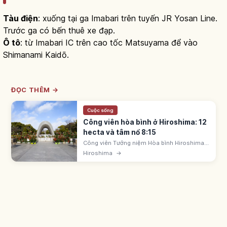
Tàu điện
: xuống tại ga Imabari trên tuyến JR Yosan Line.
Trước ga có bến thuê xe đạp.
Ô tô
: từ Imabari IC trên cao tốc Matsuyama để vào
Shimanami Kaidō.
ĐỌC THÊM →
Cuộc sống
Công viên hòa bình ở Hiroshima: 12
hecta và tâm nổ 8:15
Công viên Tưởng niệm Hòa bình Hiroshima
rộng 12 hecta gần tâm nổ ngày 6/8/1945 lúc
Hiroshima
→
8:15. Có Vòm Bom nguyên tử (UNESCO
1996) và Bảo tàng Tưởng niệm Hòa bình.