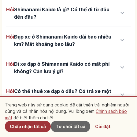
Hỏi
Shimanami Kaido là gì? Có thể đi từ đâu
keyboard_arrow_down
đến đâu?
Hỏi
Đạp xe ở Shimanami Kaido dài bao nhiêu
keyboard_arrow_down
km? Mất khoảng bao lâu?
Hỏi
Đi xe đạp ở Shimanami Kaido có mất phí
keyboard_arrow_down
không? Cần lưu ý gì?
Hỏi
Có thể thuê xe đạp ở đâu? Có trả xe một
keyboard_arrow_down
chiều được không?
Trang web này sử dụng cookie để cải thiện trải nghiệm người
dùng và cá nhân hóa nội dung. Vui lòng xem
Chính sách bảo
Gần đây
mật
để biết thêm chi tiết.
Hỏi
Cung đường nào phù hợp cho người mới
keyboard_arrow_down
bắt đầu? Không đi hết tuyến có vẫn thú vị
Chấp nhận tất cả
Từ chối tất cả
Cài đặt
không?