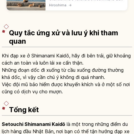
Thỏ' trên Setonaikai. Từng là nhà máy khí
Hiroshima
→
độc trong WWII, nay có Bảo tàng Khí độc.
Thuộc Vườn quốc gia Setonaikai.
Quy tắc ứng xử và lưu ý khi tham
quan
Khi đạp xe ở Shimanami Kaidō, hãy đi bên trái, giữ khoảng
cách an toàn và luôn lái xe cẩn thận.
Những đoạn dốc đi xuống từ cầu xuống đường thường
khá dốc, vì vậy cần chú ý không đi quá nhanh.
Việc đội mũ bảo hiểm được khuyến khích và ở một số nơi
cũng có dịch vụ cho mượn.
Tổng kết
Setouchi Shimanami Kaidō
là một trong những điểm du
lịch hàng đầu Nhật Bản, nơi bạn có thể tận hưởng đạp xe