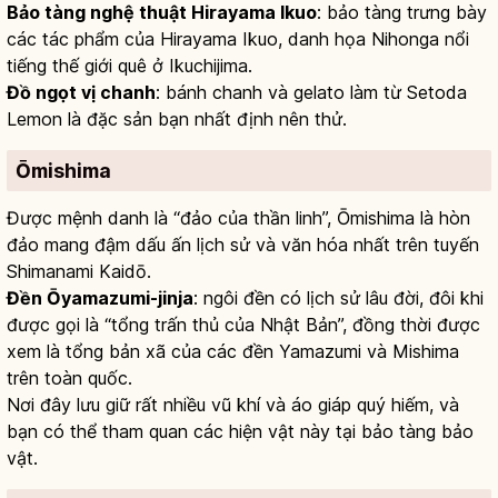
Bảo tàng nghệ thuật Hirayama Ikuo
: bảo tàng trưng bày
các tác phẩm của Hirayama Ikuo, danh họa Nihonga nổi
tiếng thế giới quê ở Ikuchijima.
Đồ ngọt vị chanh
: bánh chanh và gelato làm từ Setoda
Lemon là đặc sản bạn nhất định nên thử.
Ōmishima
Được mệnh danh là “đảo của thần linh”, Ōmishima là hòn
đảo mang đậm dấu ấn lịch sử và văn hóa nhất trên tuyến
Shimanami Kaidō.
Đền Ōyamazumi-jinja
: ngôi đền có lịch sử lâu đời, đôi khi
được gọi là “tổng trấn thủ của Nhật Bản”, đồng thời được
xem là tổng bản xã của các đền Yamazumi và Mishima
trên toàn quốc.
Nơi đây lưu giữ rất nhiều vũ khí và áo giáp quý hiếm, và
bạn có thể tham quan các hiện vật này tại bảo tàng bảo
vật.