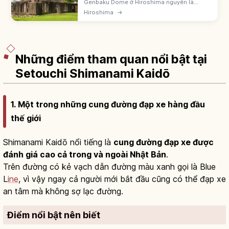
Genbaku Dome ở Hiroshima nguyên là
Bussan Chinretsukan xây 1915 do kiến trúc
Hiroshima
→
sư Séc Jan Letzel. Cách tâm nổ 160m. Tàn
tích vụ ném bom 6/8/1945. UNESCO 1996.
Những điểm tham quan nổi bật tại
Setouchi Shimanami Kaidō
1. Một trong những cung đường đạp xe hàng đầu
thế giới
Shimanami Kaidō nổi tiếng là
cung đường đạp xe được
đánh giá cao cả trong và ngoài Nhật Bản
.
Trên đường có kẻ vạch dẫn đường màu xanh gọi là Blue
L
ine
, vì vậy ngay cả người mới bắt đầu cũng có thể đạp xe
an tâm mà không sợ lạc đường.
Điểm nổi bật nên biết