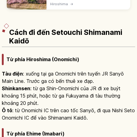
cửa sông Ota. 'Rijo' hay 'lâu đài cá chép' do
Hiroshima
→
màu đen. Thiêu rụi bởi bom nguyên tử 1945.
Tenshu 5 tầng phục dựng 1958.
Cách đi đến Setouchi Shimanami
Kaidō
Từ phía Hiroshima (Onomichi)
Tàu điện
: xuống tại ga Onomichi trên tuyến JR Sanyō
Main Line. Trước ga có bến thuê xe đạp.
Shinkansen
: từ ga Shin-Onomichi của JR đi xe buýt
khoảng 15 phút, hoặc từ ga Fukuyama đi tàu thường
khoảng 20 phút.
Ô tô
: từ Onomichi IC trên cao tốc Sanyō, đi qua Nishi Seto
Onomichi IC để vào Shimanami Kaidō.
Từ phía Ehime (Imabari)