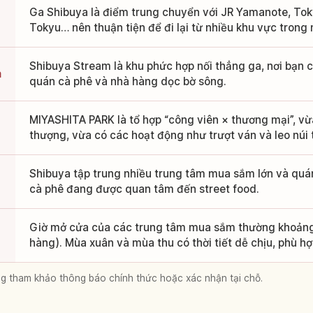
Ga Shibuya là điểm trung chuyển với JR Yamanote, Tok
Tokyu… nên thuận tiện để đi lại từ nhiều khu vực trong 
Shibuya Stream là khu phức hợp nối thẳng ga, nơi bạn c
a
quán cà phê và nhà hàng dọc bờ sông.
MIYASHITA PARK là tổ hợp “công viên × thương mại”, vừ
thượng, vừa có các hoạt động như trượt ván và leo núi 
Shibuya tập trung nhiều trung tâm mua sắm lớn và quá
cà phê đang được quan tâm đến street food.
Giờ mở cửa của các trung tâm mua sắm thường khoảng
hàng). Mùa xuân và mùa thu có thời tiết dễ chịu, phù h
lòng tham khảo thông báo chính thức hoặc xác nhận tại chỗ.