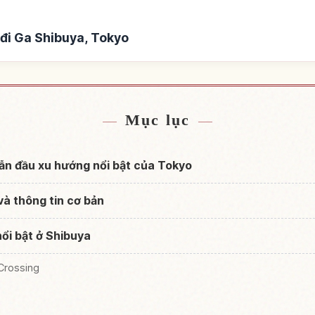
đi Ga Shibuya, Tokyo
 Shibuya, Tokyo
Tìm trải nghiệm tạ
↗
Mục lục
dẫn đầu xu hướng nổi bật của Tokyo
và thông tin cơ bản
ổi bật ở Shibuya
Crossing