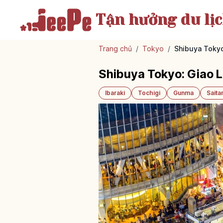
Tận hưởng
du lị
Trang chủ
/
Tokyo
/
Shibuya Tokyo
Shibuya Tokyo: Giao 
Ibaraki
Tochigi
Gunma
Sait