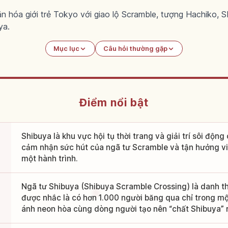
 văn hóa giới trẻ Tokyo với giao lộ Scramble, tượng Hachiko
ya.
Mục lục
Câu hỏi thường gặp
Điểm nổi bật
Shibuya là khu vực hội tụ thời trang và giải trí sôi động
cảm nhận sức hút của ngã tư Scramble và tận hưởng v
một hành trình.
Ngã tư Shibuya (Shibuya Scramble Crossing) là danh th
được nhắc là có hơn 1.000 người băng qua chỉ trong một
ánh neon hòa cùng dòng người tạo nên “chất Shibuya” r