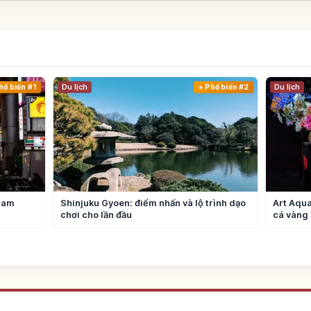
hổ biến #1
Du lịch
Phổ biến #2
Du lịch
ham
Shinjuku Gyoen: điểm nhấn và lộ trình dạo
Art Aqua
chơi cho lần đầu
cá vàng