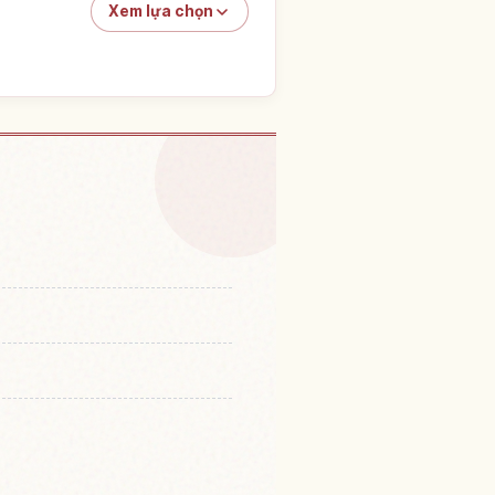
Xem lựa chọn
i Ga Shibuya, Tokyo
↗