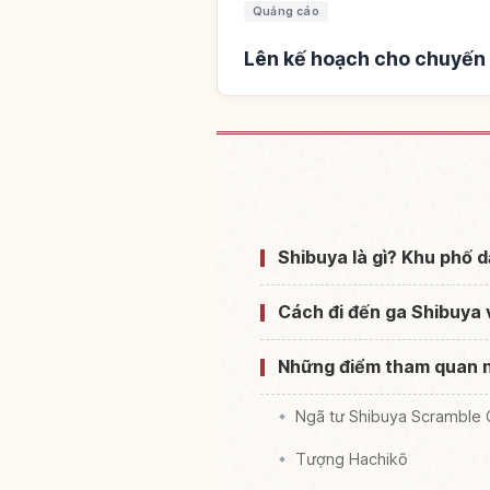
Quảng cáo
Lên kế hoạch cho chuyến 
Tìm chỗ ở gần Ga
Shibuya là gì? Khu phố 
Cách đi đến ga Shibuya 
Những điểm tham quan n
Ngã tư Shibuya Scramble 
Tượng Hachikō