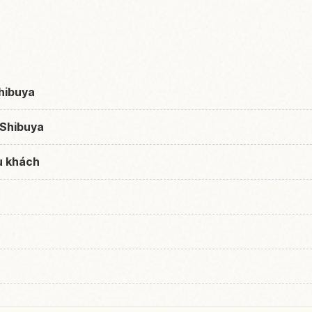
)
hibuya
 Shibuya
du khách