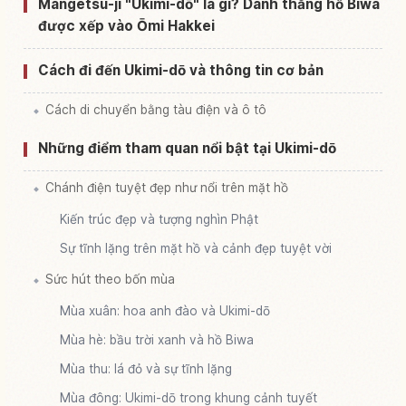
Tìm trải nghiệm tại Chùa Mangetsu Tera ( Fu
Mangetsu-ji "Ukimi-dō" là gì? Danh thắng hồ Biwa
↗
Midou )
được xếp vào Ōmi Hakkei
Cách đi đến Ukimi-dō và thông tin cơ bản
Cách di chuyển bằng tàu điện và ô tô
Những điểm tham quan nổi bật tại Ukimi-dō
Chánh điện tuyệt đẹp như nổi trên mặt hồ
Kiến trúc đẹp và tượng nghìn Phật
Sự tĩnh lặng trên mặt hồ và cảnh đẹp tuyệt vời
Sức hút theo bốn mùa
Mùa xuân: hoa anh đào và Ukimi-dō
Mùa hè: bầu trời xanh và hồ Biwa
Mùa thu: lá đỏ và sự tĩnh lặng
Mùa đông: Ukimi-dō trong khung cảnh tuyết