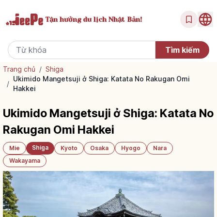
Tận hưởng
du lịch Nhật Bản!
Trang chủ
/
Shiga
Ukimido Mangetsuji ở Shiga: Katata No Rakugan Omi
/
Hakkei
Ukimido Mangetsuji ở Shiga: Katata No
Rakugan Omi Hakkei
Shiga
Mie
Kyoto
Osaka
Hyogo
Nara
Wakayama