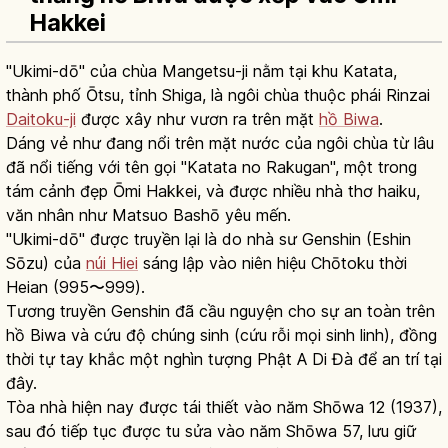
Hakkei
"Ukimi-dō" của chùa Mangetsu-ji nằm tại khu Katata,
thành phố Ōtsu, tỉnh Shiga, là ngôi chùa thuộc phái Rinzai
Daitoku-ji
được xây như vươn ra trên mặt
hồ Biwa
.
Dáng vẻ như đang nổi trên mặt nước của ngôi chùa từ lâu
đã nổi tiếng với tên gọi "Katata no Rakugan", một trong
tám cảnh đẹp Ōmi Hakkei, và được nhiều nhà thơ haiku,
văn nhân như Matsuo Bashō yêu mến.
"Ukimi-dō" được truyền lại là do nhà sư Genshin (Eshin
Sōzu) của
núi Hiei
sáng lập vào niên hiệu Chōtoku thời
Heian (995〜999).
Tương truyền Genshin đã cầu nguyện cho sự an toàn trên
hồ Biwa và cứu độ chúng sinh (cứu rỗi mọi sinh linh), đồng
thời tự tay khắc một nghìn tượng Phật A Di Đà để an trí tại
đây.
Tòa nhà hiện nay được tái thiết vào năm Shōwa 12 (1937),
sau đó tiếp tục được tu sửa vào năm Shōwa 57, lưu giữ