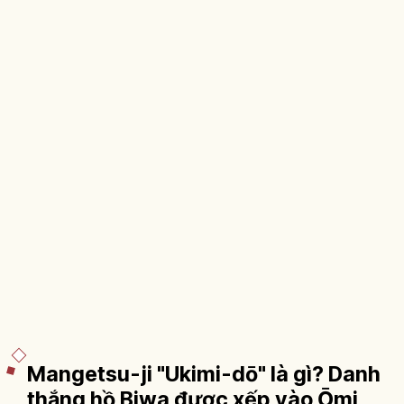
Mangetsu-ji "Ukimi-dō" là gì? Danh
thắng hồ Biwa được xếp vào Ōmi