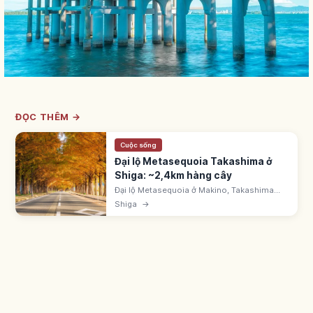
ĐỌC THÊM →
Cuộc sống
Đại lộ Metasequoia Takashima ở
Shiga: ~2,4km hàng cây
Đại lộ Metasequoia ở Makino, Takashima
(Shiga) dài ~2,4km gần 500 cây - '100 tuyến
Shiga
→
cây ven đường mới' (báo Yomiuri). Từ ga
Makino đi xe buýt cộng đồng ~6 phút.