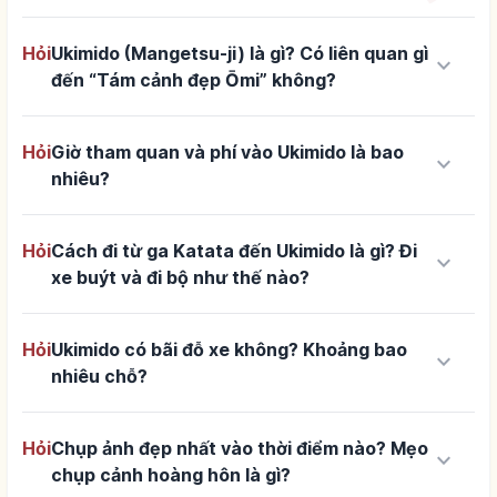
Hỏi
Ukimido (Mangetsu-ji) là gì? Có liên quan gì
keyboard_arrow_down
đến “Tám cảnh đẹp Ōmi” không?
Hỏi
Giờ tham quan và phí vào Ukimido là bao
keyboard_arrow_down
nhiêu?
Hỏi
Cách đi từ ga Katata đến Ukimido là gì? Đi
keyboard_arrow_down
xe buýt và đi bộ như thế nào?
Hỏi
Ukimido có bãi đỗ xe không? Khoảng bao
keyboard_arrow_down
nhiêu chỗ?
Hỏi
Chụp ảnh đẹp nhất vào thời điểm nào? Mẹo
keyboard_arrow_down
chụp cảnh hoàng hôn là gì?