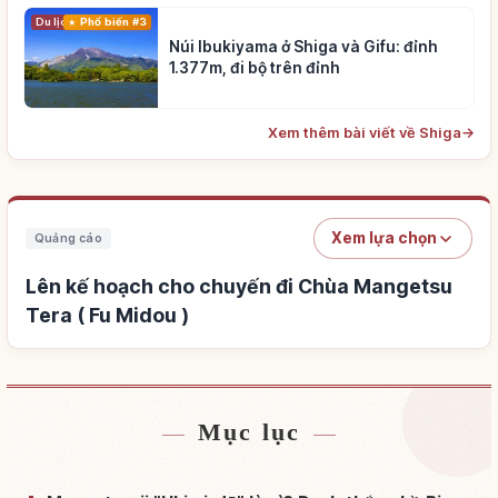
Du lịch
Phổ biến #3
Núi Ibukiyama ở Shiga và Gifu: đỉnh
1.377m, đi bộ trên đỉnh
Xem thêm bài viết về Shiga
→
Xem lựa chọn
Quảng cáo
Lên kế hoạch cho chuyến đi Chùa Mangetsu
Tera ( Fu Midou )
Mục lục
Tìm chỗ ở gần Chùa Mangetsu Tera ( Fu Midou )
↗