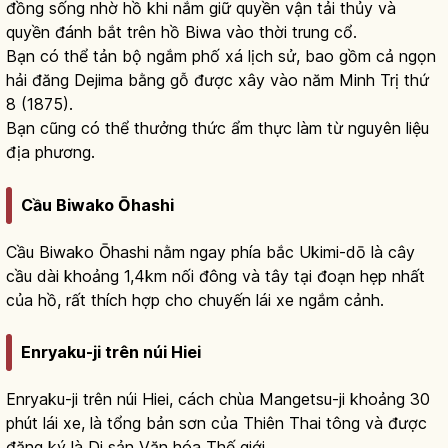
đồng sống nhờ hồ khi nắm giữ quyền vận tải thủy và
quyền đánh bắt trên hồ Biwa vào thời trung cổ.
Bạn có thể tản bộ ngắm phố xá lịch sử, bao gồm cả ngọn
hải đăng Dejima bằng gỗ được xây vào năm Minh Trị thứ
8 (1875).
Bạn cũng có thể thưởng thức ẩm thực làm từ nguyên liệu
địa phương.
Cầu Biwako Ōhashi
Cầu Biwako Ōhashi nằm ngay phía bắc Ukimi-dō là cây
cầu dài khoảng 1,4km nối đông và tây tại đoạn hẹp nhất
của hồ, rất thích hợp cho chuyến lái xe ngắm cảnh.
Enryaku-ji trên núi Hiei
Enryaku-ji trên núi Hiei, cách chùa Mangetsu-ji khoảng 30
phút lái xe, là tổng bản sơn của Thiên Thai tông và được
đăng ký là Di sản Văn hóa Thế giới.