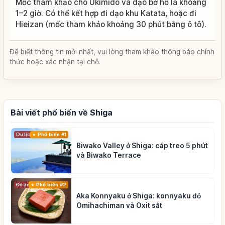
Mốc tham khảo cho Ukimido và dạo bờ hồ là khoảng
1–2 giờ. Có thể kết hợp đi dạo khu Katata, hoặc đi
Hieizan (mốc tham khảo khoảng 30 phút bằng ô tô).
Để biết thông tin mới nhất, vui lòng tham khảo thông báo chính
thức hoặc xác nhận tại chỗ.
Bài viết phổ biến về Shiga
Du lịch
Phổ biến #1
Biwako Valley ở Shiga: cáp treo 5 phút
và Biwako Terrace
Đồ ăn
Phổ biến #2
Aka Konnyaku ở Shiga: konnyaku đỏ
Omihachiman và Oxit sắt