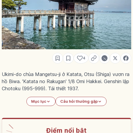
4
Ukimi-do chùa Mangetsu-ji ở Katata, Otsu (Shiga) vươn ra
hồ Biwa. 'Katata no Rakugan' 1/8 Omi Hakkei. Genshin lập
Chotoku (995-999). Tái thiết 1937.
Mục lục
Câu hỏi thường gặp
Điểm nổi bật