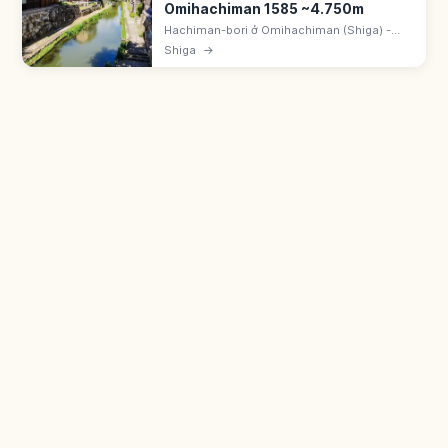
Omihachiman 1585 ~4.750m
Hachiman-bori ở Omihachiman (Shiga) -
hào do Toyotomi Hidetsugu đào 1585 khi
Shiga
→
xây Hachiman-yama. Kênh ~4.750m, kho
tường trắng. Khu bảo tồn kiến trúc.