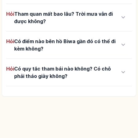
Hỏi
Tham quan mất bao lâu? Trời mưa vẫn đi
keyboard_arrow_down
được không?
Hỏi
Có điểm nào bên hồ Biwa gần đó có thể đi
keyboard_arrow_down
kèm không?
Hỏi
Có quy tắc tham bái nào không? Có chỗ
keyboard_arrow_down
phải tháo giày không?