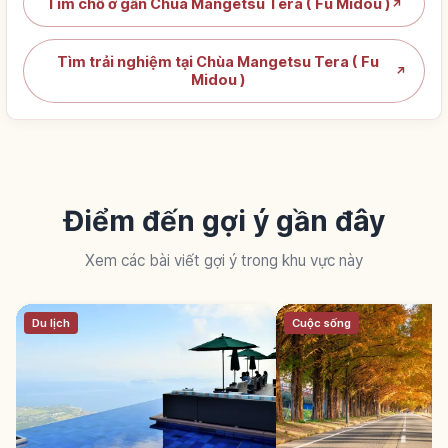
Tìm chỗ ở gần Chùa Mangetsu Tera ( Fu Midou )
↗
Tìm trải nghiệm tại Chùa Mangetsu Tera ( Fu
↗
Midou )
Điểm đến gợi ý gần đây
Xem các bài viết gợi ý trong khu vực này
Du lịch
Cuộc sống