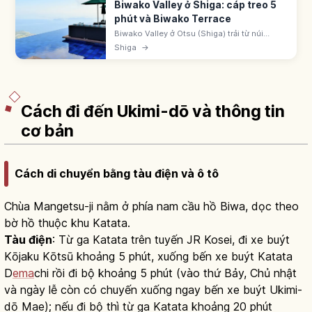
Biwako Valley ở Shiga: cáp treo 5
phút và Biwako Terrace
Biwako Valley ở Otsu (Shiga) trải từ núi
Uchimi đến núi Horai. Cáp treo tốc độ
Shiga
→
12m/giây lên đỉnh trong 5 phút. Vé người lớn
5.000 yên gồm vé vào Biwako Terrace.
Cách đi đến Ukimi-dō và thông tin
cơ bản
Cách di chuyển bằng tàu điện và ô tô
Chùa Mangetsu-ji nằm ở phía nam cầu hồ Biwa, dọc theo
bờ hồ thuộc khu Katata.
Tàu điện
: Từ ga Katata trên tuyến JR Kosei, đi xe buýt
Kōjaku Kōtsū khoảng 5 phút, xuống bến xe buýt Katata
D
ema
chi rồi đi bộ khoảng 5 phút (vào thứ Bảy, Chủ nhật
và ngày lễ còn có chuyến xuống ngay bến xe buýt Ukimi-
dō Mae); nếu đi bộ thì từ ga Katata khoảng 20 phút