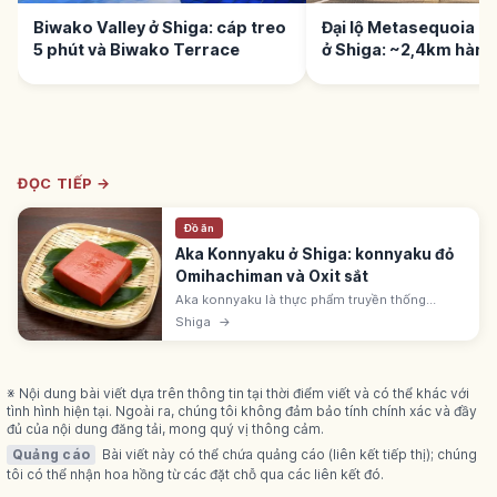
Biwako Valley ở Shiga: cáp treo
Đại lộ Metasequoia 
5 phút và Biwako Terrace
ở Shiga: ~2,4km hàng
ĐỌC TIẾP →
Đồ ăn
Aka Konnyaku ở Shiga: konnyaku đỏ
Omihachiman và Oxit sắt
Aka konnyaku là thực phẩm truyền thống
Omihachiman (Shiga) màu đỏ do oxit sắt tạo
Shiga
→
nên. Kết cấu mềm, thấm vị, hợp món hầm,
oden, sukiyaki. Gắn với Oda Nobunaga.
※ Nội dung bài viết dựa trên thông tin tại thời điểm viết và có thể khác với
tình hình hiện tại. Ngoài ra, chúng tôi không đảm bảo tính chính xác và đầy
đủ của nội dung đăng tải, mong quý vị thông cảm.
Quảng cáo
Bài viết này có thể chứa quảng cáo (liên kết tiếp thị); chúng
tôi có thể nhận hoa hồng từ các đặt chỗ qua các liên kết đó.