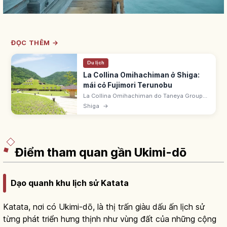
ĐỌC THÊM →
Du lịch
La Collina Omihachiman ở Shiga:
mái cỏ Fujimori Terunobu
La Collina Omihachiman do Taneya Group
vận hành. Kiến trúc mái cỏ do Fujimori
Shiga
→
Terunobu thiết kế hòa thiên nhiên. Hơn 3
triệu khách/năm, vé và đỗ xe miễn phí.
Điểm tham quan gần Ukimi-dō
Dạo quanh khu lịch sử Katata
Katata, nơi có Ukimi-dō, là thị trấn giàu dấu ấn lịch sử
từng phát triển hưng thịnh như vùng đất của những cộng