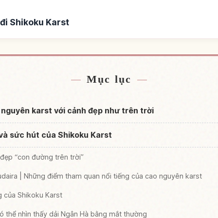
đi Shikoku Karst
Shikoku Karst
Tìm trải nghiệm 
↗
Mục lục
 nguyên karst với cảnh đẹp như trên trời
và sức hút của Shikoku Karst
 đẹp “con đường trên trời”
daira | Những điểm tham quan nổi tiếng của cao nguyên karst
ng của Shikoku Karst
ó thể nhìn thấy dải Ngân Hà bằng mắt thường