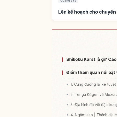
Quảng cáo
Lên kế hoạch cho chuyến 
Tìm chỗ ở gần 
Shikoku Karst là gì? Cao
Điểm tham quan nổi bật 
1. Cung đường lái xe tuyệt
2. Tengu Kōgen và Mezuru
3. Địa hình đá vôi đặc trư
4. Ngắm sao | Thánh địa c