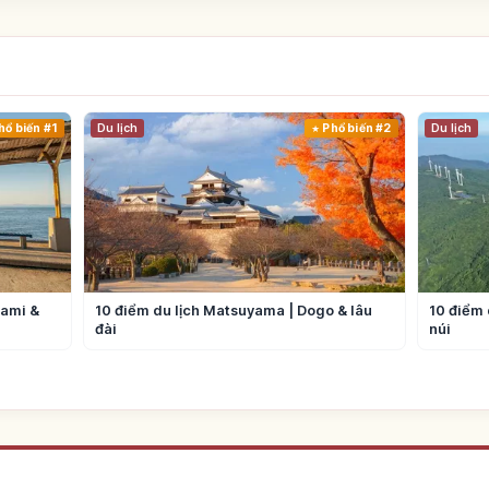
hổ biến #1
Du lịch
Phổ biến #2
Du lịch
nami &
10 điểm du lịch Matsuyama | Dogo & lâu
10 điểm 
đài
núi