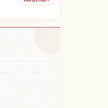
Xem lựa chọn
tại Shikoku Karst
↗