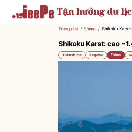
Tận hưởng
du lị
Trang chủ
/
Ehime
/
Shikoku Karst:
Shikoku Karst: cao ~1
Ehime
Tokushima
Kagawa
K