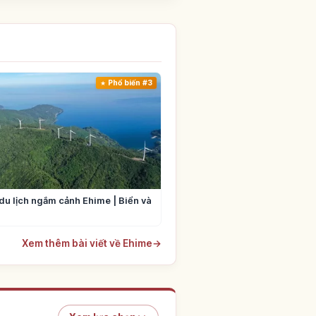
Phổ biến #3
du lịch ngắm cảnh Ehime | Biển và
Xem thêm bài viết về Ehime
→