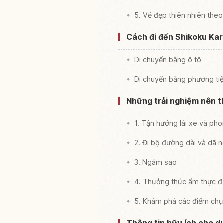
5. Vẻ đẹp thiên nhiên the
Cách đi đến Shikoku Kar
Di chuyển bằng ô tô
Di chuyển bằng phương ti
Những trải nghiệm nên t
1. Tận hưởng lái xe và ph
2. Đi bộ đường dài và dã n
3. Ngắm sao
4. Thưởng thức ẩm thực đ
5. Khám phá các điểm chụ
Thông tin hữu ích cho d