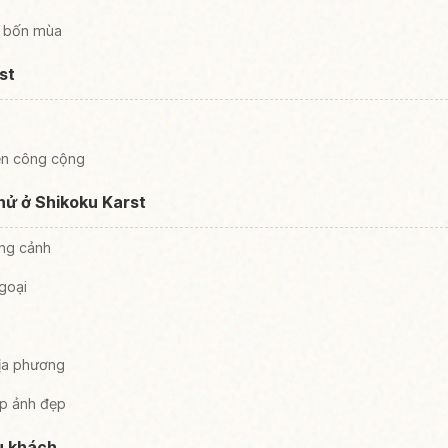
o bốn mùa
st
ện công cộng
hử ở Shikoku Karst
ong cảnh
goại
ịa phương
p ảnh đẹp
u khách