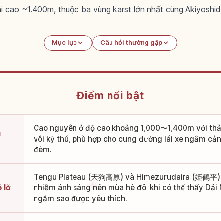
i cao ~1.400m, thuộc ba vùng karst lớn nhất cùng Akiyoshid
Mục lục
Câu hỏi thường gặp
Điểm nổi bật
Cao nguyên ở độ cao khoảng 1,000〜1,400m với thả
u
vôi kỳ thú, phù hợp cho cung đường lái xe ngắm cản
đêm.
Tengu Plateau (天狗高原) và Himezurudaira (姫鶴平), cù
 lỡ
nhiễm ánh sáng nên mùa hè đôi khi có thể thấy Dải
ngắm sao được yêu thích.